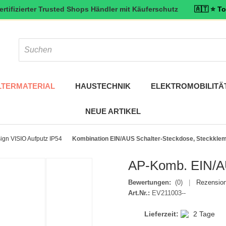
rter Trusted Shops Händler mit Käuferschutz
🇦🇹 ⭐ Top bewertet:
LTERMATERIAL
HAUSTECHNIK
ELEKTROMOBILITÄ
NEUE ARTIKEL
ign VISIO Aufputz IP54
Kombination EIN/AUS Schalter-Steckdose, Steckkle
AP-Komb. EIN/A
Bewertungen:
(0)
|
Rezension
Art.Nr.:
EV211003--
Lieferzeit:
2 Tage