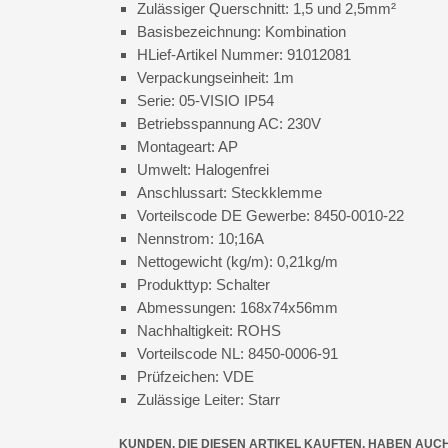
Zulässiger Querschnitt: 1,5 und 2,5mm²
Basisbezeichnung: Kombination
HLief-Artikel Nummer: 91012081
Verpackungseinheit: 1m
Serie: 05-VISIO IP54
Betriebsspannung AC: 230V
Montageart: AP
Umwelt: Halogenfrei
Anschlussart: Steckklemme
Vorteilscode DE Gewerbe: 8450-0010-22
Nennstrom: 10;16A
Nettogewicht (kg/m): 0,21kg/m
Produkttyp: Schalter
Abmessungen: 168x74x56mm
Nachhaltigkeit: ROHS
Vorteilscode NL: 8450-0006-91
Prüfzeichen: VDE
Zulässige Leiter: Starr
KUNDEN, DIE DIESEN ARTIKEL KAUFTEN, HABEN AUC