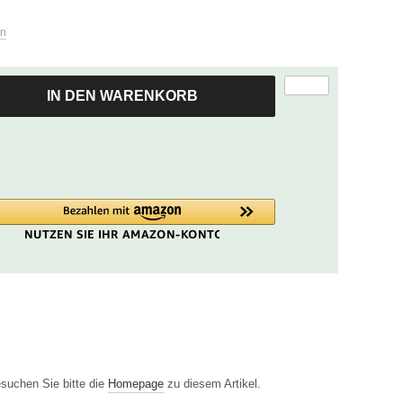
zum
ausgewählten
en
Suchergebnis
zu
gelangen.
IN DEN WARENKORB
Benutzer
von
Touchgeräten
können
Touch-
und
Streichgesten
verwenden.
esuchen Sie bitte die
Homepage
zu diesem Artikel.