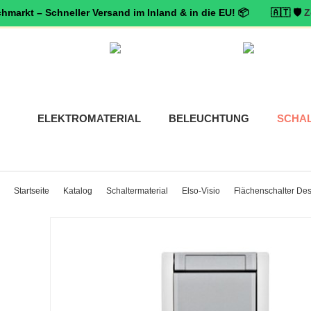
 – Schneller Versand im Inland & in die EU! 📦 🇦🇹 🛡️
Zertifizie
ELEKTROMATERIAL
BELEUCHTUNG
SCHA
Startseite
Katalog
Schaltermaterial
Elso-Visio
Flächenschalter Des