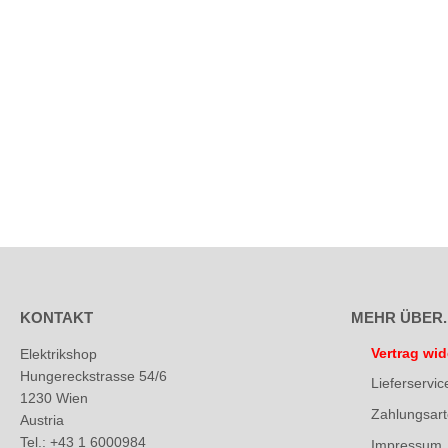
KONTAKT
MEHR ÜBER..
Vertrag wid
Elektrikshop
Hungereckstrasse 54/6
Lieferservic
1230 Wien
Zahlungsar
Austria
Tel.: +43 1 6000984
Impressum