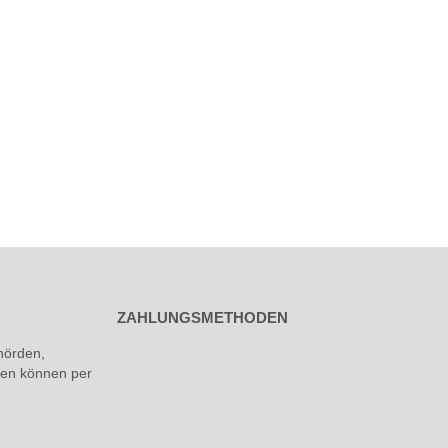
ZAHLUNGSMETHODEN
hörden,
rmen können per