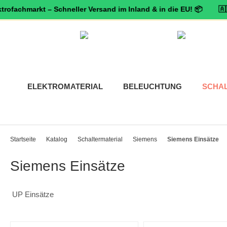
hmarkt – Schneller Versand im Inland & in die EU! 📦 🇦🇹 🛡️
Zert
ELEKTROMATERIAL
BELEUCHTUNG
SCHA
Startseite
Katalog
Schaltermaterial
Siemens
Siemens Einsätze
Siemens Einsätze
UP Einsätze