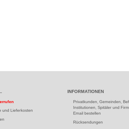
.
INFORMATIONEN
errufen
Privatkunden, Gemeinden, Be
Institutionen, Spitäler und Fi
e und Lieferkosten
Email bestellen
ten
Rücksendungen