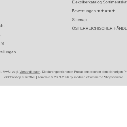
Elektrikerkatalog Sortimentska
Bewertungen ★★★★★
Sitemap
cht
ÖSTERREICHISCHER HÄND
z
cht
tellungen
zl. MwSt. zzgl.
Versandkosten
. Die durchgestrichenen Preise entsprechen dem bisherigen Prei
elektrikshop.at © 2026 | Template © 2009-2026 by modified eCommerce Shopsoftware