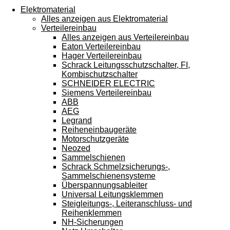
Touchgeräten
Elektromaterial
können
Alles anzeigen aus Elektromaterial
Touch-
Verteilereinbau
und
Alles anzeigen aus Verteilereinbau
Streichgesten
Eaton Verteilereinbau
verwenden.
Hager Verteilereinbau
Schrack Leitungsschutzschalter, FI,
Kombischutzschalter
SCHNEIDER ELECTRIC
Siemens Verteilereinbau
ABB
AEG
Legrand
Reiheneinbaugeräte
Motorschutzgeräte
Neozed
Sammelschienen
Schrack Schmelzsicherungs-,
Sammelschienensysteme
Überspannungsableiter
Universal Leitungsklemmen
Steigleitungs-, Leiteranschluss- und
Reihenklemmen
NH-Sicherungen