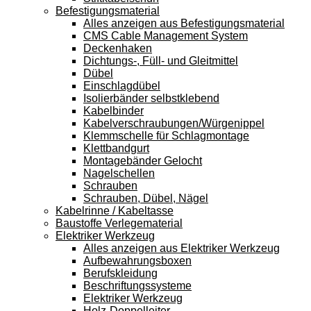
Befestigungsmaterial
Alles anzeigen aus Befestigungsmaterial
CMS Cable Management System
Deckenhaken
Dichtungs-, Füll- und Gleitmittel
Dübel
Einschlagdübel
Isolierbänder selbstklebend
Kabelbinder
Kabelverschraubungen/Würgenippel
Klemmschelle für Schlagmontage
Klettbandgurt
Montagebänder Gelocht
Nagelschellen
Schrauben
Schrauben, Dübel, Nägel
Kabelrinne / Kabeltasse
Baustoffe Verlegematerial
Elektriker Werkzeug
Alles anzeigen aus Elektriker Werkzeug
Aufbewahrungsboxen
Berufskleidung
Beschriftungssysteme
Elektriker Werkzeug
Holz-Doppelleiter