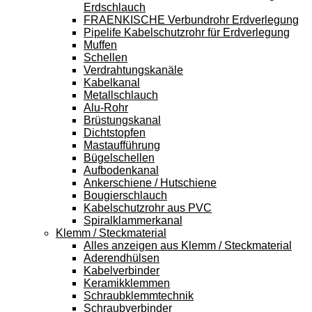
Erdschlauch
FRAENKISCHE Verbundrohr Erdverlegung
Pipelife Kabelschutzrohr für Erdverlegung
Muffen
Schellen
Verdrahtungskanäle
Kabelkanal
Metallschlauch
Alu-Rohr
Brüstungskanal
Dichtstopfen
Mastaufführung
Bügelschellen
Aufbodenkanal
Ankerschiene / Hutschiene
Bougierschlauch
Kabelschutzrohr aus PVC
Spiralklammerkanal
Klemm / Steckmaterial
Alles anzeigen aus Klemm / Steckmaterial
Aderendhülsen
Kabelverbinder
Keramikklemmen
Schraubklemmtechnik
Schraubverbinder