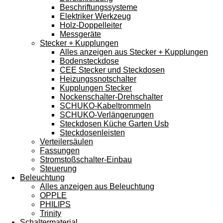
Beschriftungssysteme
Elektriker Werkzeug
Holz-Doppelleiter
Messgeräte
Stecker + Kupplungen
Alles anzeigen aus Stecker + Kupplungen
Bodensteckdose
CEE Stecker und Steckdosen
Heizungssnotschalter
Kupplungen Stecker
Nockenschalter-Drehschalter
SCHUKO-Kabeltrommeln
SCHUKO-Verlängerungen
Steckdosen Küche Garten Usb
Steckdosenleisten
Verteilersäulen
Fassungen
Stromstoßschalter-Einbau
Steuerung
Beleuchtung
Alles anzeigen aus Beleuchtung
OPPLE
PHILIPS
Trinity
Schaltermaterial