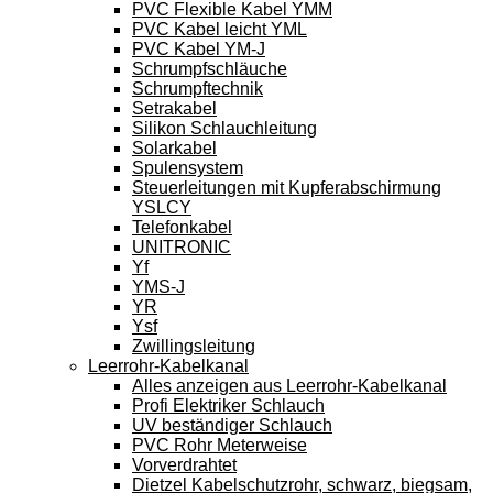
PVC Flexible Kabel YMM
PVC Kabel leicht YML
PVC Kabel YM-J
Schrumpfschläuche
Schrumpftechnik
Setrakabel
Silikon Schlauchleitung
Solarkabel
Spulensystem
Steuerleitungen mit Kupferabschirmung
YSLCY
Telefonkabel
UNITRONIC
Yf
YMS-J
YR
Ysf
Zwillingsleitung
Leerrohr-Kabelkanal
Alles anzeigen aus Leerrohr-Kabelkanal
Profi Elektriker Schlauch
UV beständiger Schlauch
PVC Rohr Meterweise
Vorverdrahtet
Dietzel Kabelschutzrohr, schwarz, biegsam,