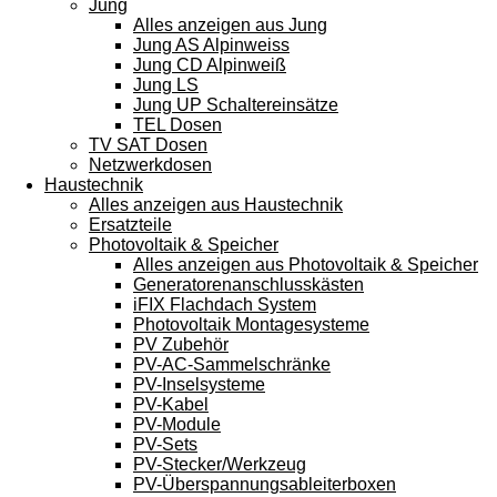
Jung
Alles anzeigen aus Jung
Jung AS Alpinweiss
Jung CD Alpinweiß
Jung LS
Jung UP Schaltereinsätze
TEL Dosen
TV SAT Dosen
Netzwerkdosen
Haustechnik
Alles anzeigen aus Haustechnik
Ersatzteile
Photovoltaik & Speicher
Alles anzeigen aus Photovoltaik & Speicher
Generatorenanschlusskästen
iFIX Flachdach System
Photovoltaik Montagesysteme
PV Zubehör
PV-AC-Sammelschränke
PV-Inselsysteme
PV-Kabel
PV-Module
PV-Sets
PV-Stecker/Werkzeug
PV-Überspannungsableiterboxen