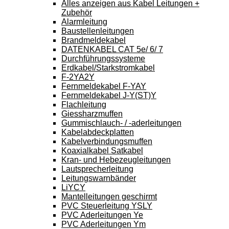
Alles anzeigen aus Kabel Leitungen +
Zubehör
Alarmleitung
Baustellenleitungen
Brandmeldekabel
DATENKABEL CAT 5e/ 6/ 7
Durchführungssysteme
Erdkabel/Starkstromkabel
F-2YA2Y
Fernmeldekabel F-YAY
Fernmeldekabel J-Y(ST)Y
Flachleitung
Giessharzmuffen
Gummischlauch- / -aderleitungen
Kabelabdeckplatten
Kabelverbindungsmuffen
Koaxialkabel Satkabel
Kran- und Hebezeugleitungen
Lautsprecherleitung
Leitungswarnbänder
LiYCY
Mantelleitungen geschirmt
PVC Steuerleitung YSLY
PVC Aderleitungen Ye
PVC Aderleitungen Ym