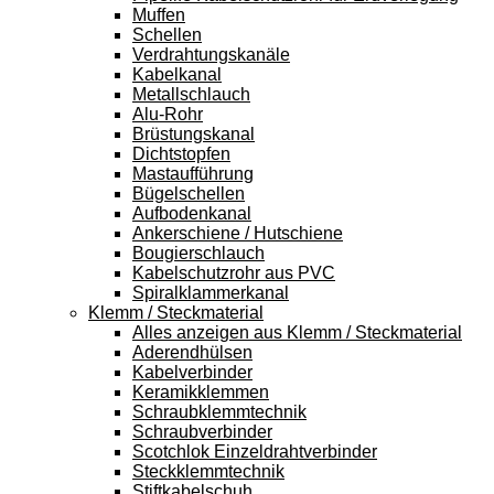
Muffen
Schellen
Verdrahtungskanäle
Kabelkanal
Metallschlauch
Alu-Rohr
Brüstungskanal
Dichtstopfen
Mastaufführung
Bügelschellen
Aufbodenkanal
Ankerschiene / Hutschiene
Bougierschlauch
Kabelschutzrohr aus PVC
Spiralklammerkanal
Klemm / Steckmaterial
Alles anzeigen aus Klemm / Steckmaterial
Aderendhülsen
Kabelverbinder
Keramikklemmen
Schraubklemmtechnik
Schraubverbinder
Scotchlok Einzeldrahtverbinder
Steckklemmtechnik
Stiftkabelschuh