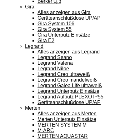
Berker Q.3
Gira
Alles anzeigen aus Gira
Geräteanschlußdose UP/AP
Gira System 106
Gira System 55
Gira Unterputz Einsätze
Gira E2
Legrand
Alles anzeigen aus Legrand
Legrand Seano
Legrand Valena
Legrand Niloe
Legrand Creo ultraweiß
Legrand Creo mandelweiß
Legrand Galea Life ultraweiß
Legrand Unterputz Einsätze
Legrand Aufputz PLEXO IP55
Geräteanschlußdose UP/AP
Merten
Alles anzeigen aus Merten
Merten Unterputz Einsätze
MERTEN SYSTEM M
M-ARC
MERTEN AQUASTAR