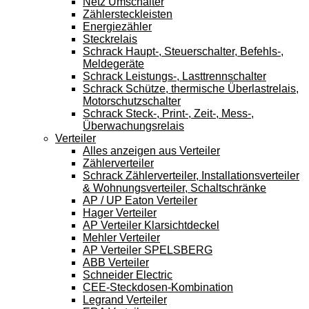
Netz Umschalter
Zählersteckleisten
Energiezähler
Steckrelais
Schrack Haupt-, Steuerschalter, Befehls-,
Meldegeräte
Schrack Leistungs-, Lasttrennschalter
Schrack Schütze, thermische Überlastrelais,
Motorschutzschalter
Schrack Steck-, Print-, Zeit-, Mess-,
Überwachungsrelais
Verteiler
Alles anzeigen aus Verteiler
Zählerverteiler
Schrack Zählerverteiler, Installationsverteiler
& Wohnungsverteiler, Schaltschränke
AP / UP Eaton Verteiler
Hager Verteiler
AP Verteiler Klarsichtdeckel
Mehler Verteiler
AP Verteiler SPELSBERG
ABB Verteiler
Schneider Electric
CEE-Steckdosen-Kombination
Legrand Verteiler