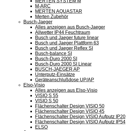
MERTEN SYSTEM M
M-ARC
MERTEN AQUASTAR
Merten Zubehör
Busch-Jaeger
Alles anzeigen aus Busch-Jaeger
Allwetter IP44 Feuchtraum
Busch und Jaeger future linear
Busch und Jaeger Plattform 63
Busch und Jaeger Reflex SI
Busch-balance SI
Busch-Duro 2000 SI
Busch-Duro 2000 SI Linear
BUSCH-JAEGER AP
Unterputz-Einsätze
Geräteanschlußdose UP/AP
Elso-Visio
Alles anzeigen aus Elso-Visio
VISIO S 55
VISIO S 50
Flächenschalter Design VISIO 50
Flächenschalter Design VISIO 45
Flächenschalter Design VISIO Aufputz IP20
Flächenschalter Design VISIO Aufputz IP54
ELSO