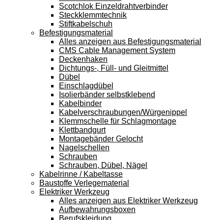
Scotchlok Einzeldrahtverbinder
Steckklemmtechnik
Stiftkabelschuh
Befestigungsmaterial
Alles anzeigen aus Befestigungsmaterial
CMS Cable Management System
Deckenhaken
Dichtungs-, Füll- und Gleitmittel
Dübel
Einschlagdübel
Isolierbänder selbstklebend
Kabelbinder
Kabelverschraubungen/Würgenippel
Klemmschelle für Schlagmontage
Klettbandgurt
Montagebänder Gelocht
Nagelschellen
Schrauben
Schrauben, Dübel, Nägel
Kabelrinne / Kabeltasse
Baustoffe Verlegematerial
Elektriker Werkzeug
Alles anzeigen aus Elektriker Werkzeug
Aufbewahrungsboxen
Berufskleidung