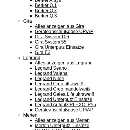
Berker Arsys
Berker Q.1
Berker Q.x
Berker Q.3
Gira
Alles anzeigen aus Gira
Geräteanschlußdose UP/AP
Gira System 106
Gira System 55
Gira Unterputz Einsätze
Gira E2
Legrand
Alles anzeigen aus Legrand
Legrand Seano
Legrand Valena
Legrand Niloe
Legrand Creo ultraweiß
Legrand Creo mandelweiß
Legrand Galea Life ultraweiß
Legrand Unterputz Einsätze
Legrand Aufputz PLEXO IP55
Geräteanschlußdose UP/AP
Merten
Alles anzeigen aus Merten
Merten Unterputz Einsätze