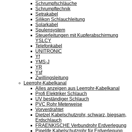
Schrumpfschläuche
Schrumpftechnik
Setrakabel
Silikon Schlauchleitung
Solarkabel
Spulensystem
Steuerleitungen mit Kupferabschirmung
YSLCY
Telefonkabel
UNITRONIC
Yf
YMS-J
YR
Ysf
Zwillingsleitung
Leerrohr-Kabelkanal
Alles anzeigen aus Leerrohr-Kabelkanal
Profi Elektriker Schlauch
UV beständiger Schlauch
PVC Rohr Meterweise
Vorverdrahtet
Dietzel Kabelschutzrohr, schwarz, biegsam,
Erdschlauch
FRAENKISCHE Verbundrohr Erdverlegung
Pipelife Kabelschutzrohr für Erdverlegung