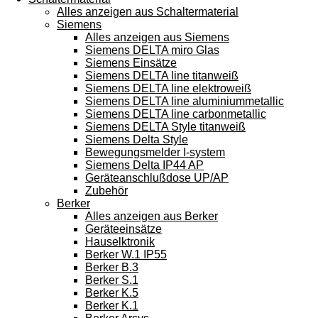
Alles anzeigen aus Schaltermaterial
Siemens
Alles anzeigen aus Siemens
Siemens DELTA miro Glas
Siemens Einsätze
Siemens DELTA line titanweiß
Siemens DELTA line elektroweiß
Siemens DELTA line aluminiummetallic
Siemens DELTA line carbonmetallic
Siemens DELTA Style titanweiß
Siemens Delta Style
Bewegungsmelder I-system
Siemens Delta IP44 AP
Geräteanschlußdose UP/AP
Zubehör
Berker
Alles anzeigen aus Berker
Geräteeinsätze
Hauselktronik
Berker W.1 IP55
Berker B.3
Berker S.1
Berker K.5
Berker K.1