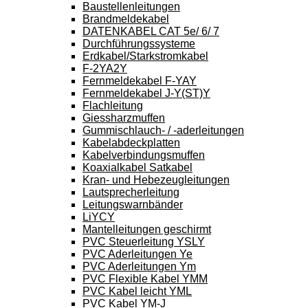
Baustellenleitungen
Brandmeldekabel
DATENKABEL CAT 5e/ 6/ 7
Durchführungssysteme
Erdkabel/Starkstromkabel
F-2YA2Y
Fernmeldekabel F-YAY
Fernmeldekabel J-Y(ST)Y
Flachleitung
Giessharzmuffen
Gummischlauch- / -aderleitungen
Kabelabdeckplatten
Kabelverbindungsmuffen
Koaxialkabel Satkabel
Kran- und Hebezeugleitungen
Lautsprecherleitung
Leitungswarnbänder
LiYCY
Mantelleitungen geschirmt
PVC Steuerleitung YSLY
PVC Aderleitungen Ye
PVC Aderleitungen Ym
PVC Flexible Kabel YMM
PVC Kabel leicht YML
PVC Kabel YM-J