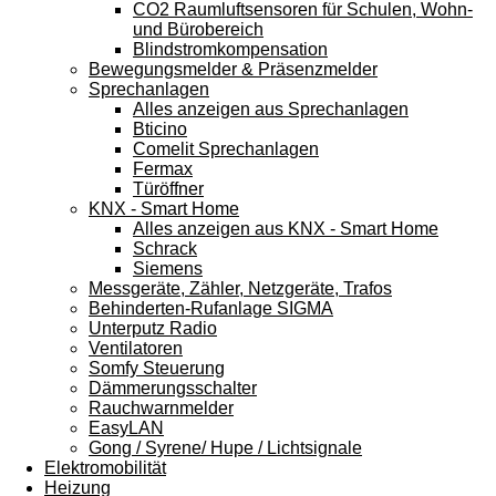
CO2 Raumluftsensoren für Schulen, Wohn-
und Bürobereich
Blindstromkompensation
Bewegungsmelder & Präsenzmelder
Sprechanlagen
Alles anzeigen aus Sprechanlagen
Bticino
Comelit Sprechanlagen
Fermax
Türöffner
KNX - Smart Home
Alles anzeigen aus KNX - Smart Home
Schrack
Siemens
Messgeräte, Zähler, Netzgeräte, Trafos
Behinderten-Rufanlage SIGMA
Unterputz Radio
Ventilatoren
Somfy Steuerung
Dämmerungsschalter
Rauchwarnmelder
EasyLAN
Gong / Syrene/ Hupe / Lichtsignale
Elektromobilität
Heizung