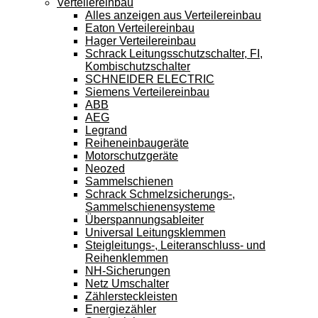
Verteilereinbau
Alles anzeigen aus Verteilereinbau
Eaton Verteilereinbau
Hager Verteilereinbau
Schrack Leitungsschutzschalter, FI,
Kombischutzschalter
SCHNEIDER ELECTRIC
Siemens Verteilereinbau
ABB
AEG
Legrand
Reiheneinbaugeräte
Motorschutzgeräte
Neozed
Sammelschienen
Schrack Schmelzsicherungs-,
Sammelschienensysteme
Überspannungsableiter
Universal Leitungsklemmen
Steigleitungs-, Leiteranschluss- und
Reihenklemmen
NH-Sicherungen
Netz Umschalter
Zählersteckleisten
Energiezähler