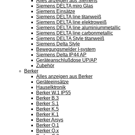
Alles anzeigen aus Siemens
Siemens DELTA miro Glas
Siemens Einsätze
Siemens DELTA line titanweiß
Siemens DELTA line elektroweiß
Siemens DELTA line aluminiummetallic
Siemens DELTA line carbonmetallic
Siemens DELTA Style titanweiß
Siemens Delta Style
Bewegungsmelder I-system
Siemens Delta IP44 AP
Geräteanschlußdose UP/AP
Zubehör
Berker
Alles anzeigen aus Berker
Geräteeinsätze
Hauselktronik
Berker W.1 IP55
Berker B.3
Berker S.1
Berker K.5
Berker K.1
Berker Arsys
Berker Q.1
Berker Q.x