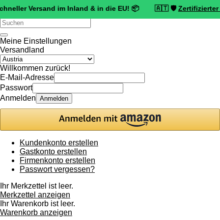
 Versand im Inland & in die EU! 📦 🇦🇹 🛡️
Zertifizierter Trusted
Verwende
die
Pfeile
Meine Einstellungen
nach
Versandland
oben
und
Willkommen zurück!
unten,
E-Mail-Adresse
um
Passwort
das
Anmelden
Anmelden
verfügbare
Ergebnis
auszuwählen.
Drücke
die
Kundenkonto erstellen
Eingabetaste,
Gastkonto erstellen
um
Firmenkonto erstellen
zum
Passwort vergessen?
ausgewählten
Suchergebnis
Ihr Merkzettel ist leer.
zu
Merkzettel anzeigen
gelangen.
Ihr Warenkorb ist leer.
Benutzer
Warenkorb anzeigen
von