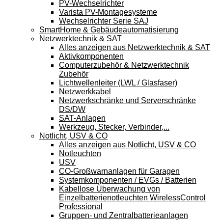
PV-Wechselrichter
Varista PV-Montagesysteme
Wechselrichter Serie SAJ
SmartHome & Gebäudeautomatisierung
Netzwerktechnik & SAT
Alles anzeigen aus Netzwerktechnik & SAT
Aktivkomponenten
Computerzubehör & Netzwerktechnik
Zubehör
Lichtwellenleiter (LWL / Glasfaser)
Netzwerkkabel
Netzwerkschränke und Serverschränke
DS/DW
SAT-Anlagen
Werkzeug, Stecker, Verbinder,...
Notlicht, USV & CO
Alles anzeigen aus Notlicht, USV & CO
Notleuchten
USV
CO-Großwarnanlagen für Garagen
Systemkomponenten / EVGs / Batterien
Kabellose Überwachung von
Einzelbatterienotleuchten WirelessControl
Professional
Gruppen- und Zentralbatterieanlagen