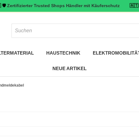
fizierter Trusted Shops Händler mit Käuferschutz
🇦🇹 ⭐ Top bewe
LTERMATERIAL
HAUSTECHNIK
ELEKTROMOBILITÄ
NEUE ARTIKEL
ndmeldekabel