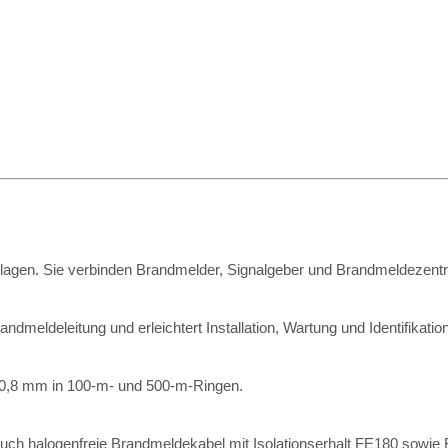
nlagen. Sie verbinden Brandmelder, Signalgeber und Brandmeldezentr
dmeldeleitung und erleichtert Installation, Wartung und Identifikati
x0,8 mm in 100-m- und 500-m-Ringen.
ch halogenfreie Brandmeldekabel mit Isolationserhalt FE180 sowie F