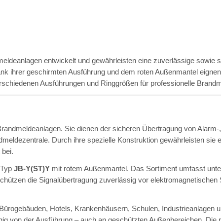
dmeldeanlagen entwickelt und gewährleisten eine zuverlässige sowie
k ihrer geschirmten Ausführung und dem roten Außenmantel eignen si
verschiedenen Ausführungen und Ringgrößen für professionelle Bran
 Brandmeldeanlagen. Sie dienen der sicheren Übertragung von Alarm
ldezentrale. Durch ihre spezielle Konstruktion gewährleisten sie
bei.
m Typ
JB-Y(ST)Y
mit rotem Außenmantel. Das Sortiment umfasst unt
 schützen die Signalübertragung zuverlässig vor elektromagnetischen
ürogebäuden, Hotels, Krankenhäusern, Schulen, Industrieanlagen und
g von der Ausführung – auch an geschützten Außenbereichen. Die ro