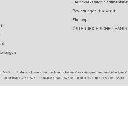
Elektrikerkatalog Sortimentska
Bewertungen ★★★★★
Sitemap
cht
ÖSTERREICHISCHER HÄND
z
cht
tellungen
zl. MwSt. zzgl.
Versandkosten
. Die durchgestrichenen Preise entsprechen dem bisherigen Prei
elektrikshop.at © 2026 | Template © 2009-2026 by modified eCommerce Shopsoftware