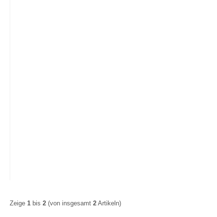
Brandmeldeanlagenkabel Rot
Brandmeldeanlagen
JB-Y(ST)Y 2X2X0,8 BMK 100m
Zeige
1
bis
2
(von insgesamt
2
Artikeln)