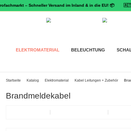
markt – Schneller Versand im Inland & in die EU! 📦 🇦🇹 🛡️
Zerti
ELEKTROMATERIAL
BELEUCHTUNG
SCHA
Startseite
Katalog
Elektromaterial
Kabel Leitungen + Zubehör
Bra
Brandmeldekabel