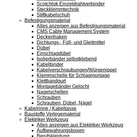
Scotchlok Einzeldrahtverbinder
Steckklemmtechnik
Stiftkabelschuh
Befestigungsmaterial
Alles anzeigen aus Befestigungsmaterial
CMS Cable Management System
Deckenhaken
Dichtungs-, Füll- und Gleitmittel
Dübel
Einschlagdübel
Isolierbänder selbstklebend
Kabelbinder
Kabelverschraubungen/Würgenippel
Klemmschelle für Schlagmontage
Klettbandgurt
Montagebänder Gelocht
Nagelschellen
Schrauben
Schrauben, Dübel, Nägel
Kabelrinne / Kabeltasse
Baustoffe Verlegematerial
Elektriker Werkzeug
Alles anzeigen aus Elektriker Werkzeug
Aufbewahrungsboxen
Berufskleidung