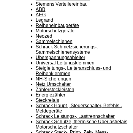
Siemens Verteilereinbau
ABB
AEG
Legrand
Reiheneinbaugeräte
Motorschutzgeräte
Neozed
Sammelschienen
Schrack Schmelzsicherungs-,
Sammelschienensysteme
Überspannungsableiter
Universal Leitungsklemmen
Steigleitungs-, Leiteranschluss- und
Reihenklemmen
NH-Sicherungen
Netz Umschalter
Zählersteckleisten
Energiezähler
Steckrelais
Schrack Haupt-, Steuerschalter, Befehls-,
Meldegeräte
Schrack Leistungs-, Lasttrennschalter
Schrack Schütze, thermische Überlastrelais,
Motorschutzschalter
Schrack Steck-, Print-, Zeit-, Mess-,