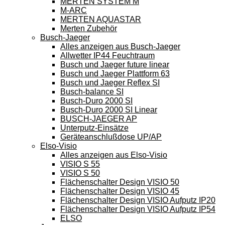
MERTEN SYSTEM M
M-ARC
MERTEN AQUASTAR
Merten Zubehör
Busch-Jaeger
Alles anzeigen aus Busch-Jaeger
Allwetter IP44 Feuchtraum
Busch und Jaeger future linear
Busch und Jaeger Plattform 63
Busch und Jaeger Reflex SI
Busch-balance SI
Busch-Duro 2000 SI
Busch-Duro 2000 SI Linear
BUSCH-JAEGER AP
Unterputz-Einsätze
Geräteanschlußdose UP/AP
Elso-Visio
Alles anzeigen aus Elso-Visio
VISIO S 55
VISIO S 50
Flächenschalter Design VISIO 50
Flächenschalter Design VISIO 45
Flächenschalter Design VISIO Aufputz IP20
Flächenschalter Design VISIO Aufputz IP54
ELSO