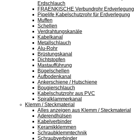
Erdschlauch
FRAENKISCHE Verbundrohr Erdverlegung
Pipelife Kabelschutzrohr für Erdverlegung
Muffen
Schellen
Verdrahtungskanäle
Kabelkanal
Metallschlauch
Alu-Rohr
Brüstungskanal
Dichtstopfen
Mastaufführung
Bügelschellen
Aufbodenkanal
Ankerschiene / Hutschiene
Bougierschlauch
Kabelschutzrohr aus PVC
Spiralklammerkanal
Klemm / Steckmaterial
Alles anzeigen aus Klemm / Steckmaterial
Aderendhülsen
Kabelverbinder
Keramikklemmen
Schraubklemmtechnik
Schraubverbinder