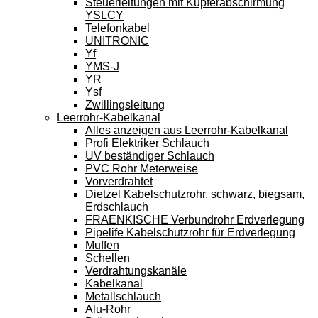
Steuerleitungen mit Kupferabschirmung
YSLCY
Telefonkabel
UNITRONIC
Yf
YMS-J
YR
Ysf
Zwillingsleitung
Leerrohr-Kabelkanal
Alles anzeigen aus Leerrohr-Kabelkanal
Profi Elektriker Schlauch
UV beständiger Schlauch
PVC Rohr Meterweise
Vorverdrahtet
Dietzel Kabelschutzrohr, schwarz, biegsam,
Erdschlauch
FRAENKISCHE Verbundrohr Erdverlegung
Pipelife Kabelschutzrohr für Erdverlegung
Muffen
Schellen
Verdrahtungskanäle
Kabelkanal
Metallschlauch
Alu-Rohr