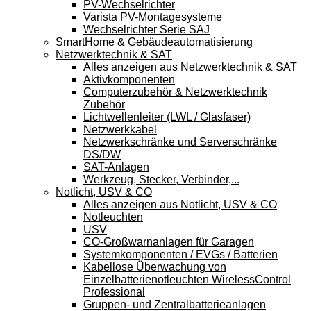
PV-Wechselrichter
Varista PV-Montagesysteme
Wechselrichter Serie SAJ
SmartHome & Gebäudeautomatisierung
Netzwerktechnik & SAT
Alles anzeigen aus Netzwerktechnik & SAT
Aktivkomponenten
Computerzubehör & Netzwerktechnik
Zubehör
Lichtwellenleiter (LWL / Glasfaser)
Netzwerkkabel
Netzwerkschränke und Serverschränke
DS/DW
SAT-Anlagen
Werkzeug, Stecker, Verbinder,...
Notlicht, USV & CO
Alles anzeigen aus Notlicht, USV & CO
Notleuchten
USV
CO-Großwarnanlagen für Garagen
Systemkomponenten / EVGs / Batterien
Kabellose Überwachung von
Einzelbatterienotleuchten WirelessControl
Professional
Gruppen- und Zentralbatterieanlagen