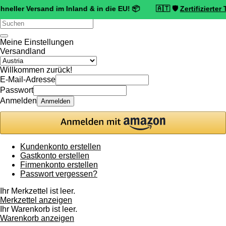
Versand im Inland & in die EU! 📦 🇦🇹 🛡️
Zertifizierter Trusted 
Verwende
die
Pfeile
Meine Einstellungen
nach
Versandland
oben
und
Willkommen zurück!
unten,
E-Mail-Adresse
um
Passwort
das
Anmelden
Anmelden
verfügbare
Ergebnis
auszuwählen.
Drücke
die
Kundenkonto erstellen
Eingabetaste,
Gastkonto erstellen
um
Firmenkonto erstellen
zum
Passwort vergessen?
ausgewählten
Suchergebnis
Ihr Merkzettel ist leer.
zu
Merkzettel anzeigen
gelangen.
Ihr Warenkorb ist leer.
Benutzer
Warenkorb anzeigen
von