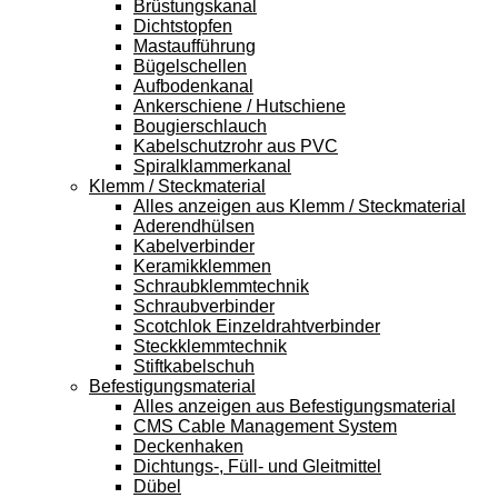
Brüstungskanal
Dichtstopfen
Mastaufführung
Bügelschellen
Aufbodenkanal
Ankerschiene / Hutschiene
Bougierschlauch
Kabelschutzrohr aus PVC
Spiralklammerkanal
Klemm / Steckmaterial
Alles anzeigen aus Klemm / Steckmaterial
Aderendhülsen
Kabelverbinder
Keramikklemmen
Schraubklemmtechnik
Schraubverbinder
Scotchlok Einzeldrahtverbinder
Steckklemmtechnik
Stiftkabelschuh
Befestigungsmaterial
Alles anzeigen aus Befestigungsmaterial
CMS Cable Management System
Deckenhaken
Dichtungs-, Füll- und Gleitmittel
Dübel