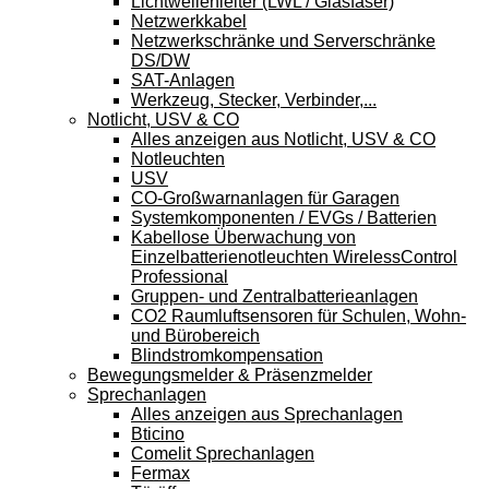
Lichtwellenleiter (LWL / Glasfaser)
Netzwerkkabel
Netzwerkschränke und Serverschränke
DS/DW
SAT-Anlagen
Werkzeug, Stecker, Verbinder,...
Notlicht, USV & CO
Alles anzeigen aus Notlicht, USV & CO
Notleuchten
USV
CO-Großwarnanlagen für Garagen
Systemkomponenten / EVGs / Batterien
Kabellose Überwachung von
Einzelbatterienotleuchten WirelessControl
Professional
Gruppen- und Zentralbatterieanlagen
CO2 Raumluftsensoren für Schulen, Wohn-
und Bürobereich
Blindstromkompensation
Bewegungsmelder & Präsenzmelder
Sprechanlagen
Alles anzeigen aus Sprechanlagen
Bticino
Comelit Sprechanlagen
Fermax