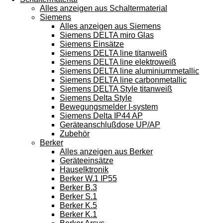
Alles anzeigen aus Schaltermaterial
Siemens
Alles anzeigen aus Siemens
Siemens DELTA miro Glas
Siemens Einsätze
Siemens DELTA line titanweiß
Siemens DELTA line elektroweiß
Siemens DELTA line aluminiummetallic
Siemens DELTA line carbonmetallic
Siemens DELTA Style titanweiß
Siemens Delta Style
Bewegungsmelder I-system
Siemens Delta IP44 AP
Geräteanschlußdose UP/AP
Zubehör
Berker
Alles anzeigen aus Berker
Geräteeinsätze
Hauselktronik
Berker W.1 IP55
Berker B.3
Berker S.1
Berker K.5
Berker K.1