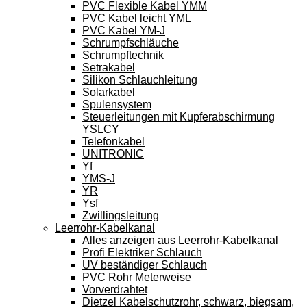
PVC Flexible Kabel YMM
PVC Kabel leicht YML
PVC Kabel YM-J
Schrumpfschläuche
Schrumpftechnik
Setrakabel
Silikon Schlauchleitung
Solarkabel
Spulensystem
Steuerleitungen mit Kupferabschirmung
YSLCY
Telefonkabel
UNITRONIC
Yf
YMS-J
YR
Ysf
Zwillingsleitung
Leerrohr-Kabelkanal
Alles anzeigen aus Leerrohr-Kabelkanal
Profi Elektriker Schlauch
UV beständiger Schlauch
PVC Rohr Meterweise
Vorverdrahtet
Dietzel Kabelschutzrohr, schwarz, biegsam,