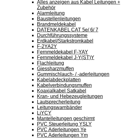
Alles anzeigen aus Kabel Leitungen +
Zubehör
Alarmleitung
Baustellenleitungen
Brandmeldekabel
DATENKABEL CAT 5e/ 6/ 7
Durchführungssysteme
Erdkabel/Starkstromkabel
F-2YA2Y
Fernmeldekabel F-YAY
Fernmeldekabel J-Y(ST)Y
Flachleitung
Giessharzmuffen
Gummischlauch- / -aderleitungen
Kabelabdeckplatten
Kabelverbindungsmuffen
Koaxialkabel Satkabel
Kran- und Hebezeugleitungen
Lautsprecherleitung
Leitungswarnbänder
LiYCY
Mantelleitungen geschirmt
PVC Steuerleitung YSLY
PVC Aderleitungen Ye
PVC Aderleitungen Ym