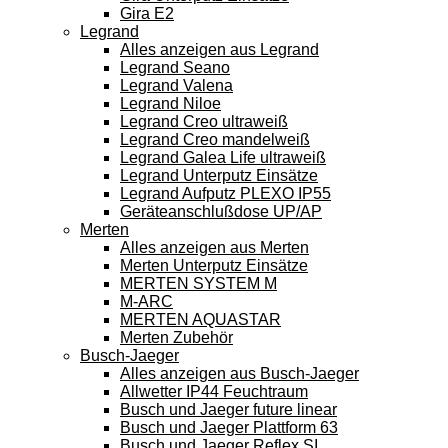
Gira E2
Legrand
Alles anzeigen aus Legrand
Legrand Seano
Legrand Valena
Legrand Niloe
Legrand Creo ultraweiß
Legrand Creo mandelweiß
Legrand Galea Life ultraweiß
Legrand Unterputz Einsätze
Legrand Aufputz PLEXO IP55
Geräteanschlußdose UP/AP
Merten
Alles anzeigen aus Merten
Merten Unterputz Einsätze
MERTEN SYSTEM M
M-ARC
MERTEN AQUASTAR
Merten Zubehör
Busch-Jaeger
Alles anzeigen aus Busch-Jaeger
Allwetter IP44 Feuchtraum
Busch und Jaeger future linear
Busch und Jaeger Plattform 63
Busch und Jaeger Reflex SI