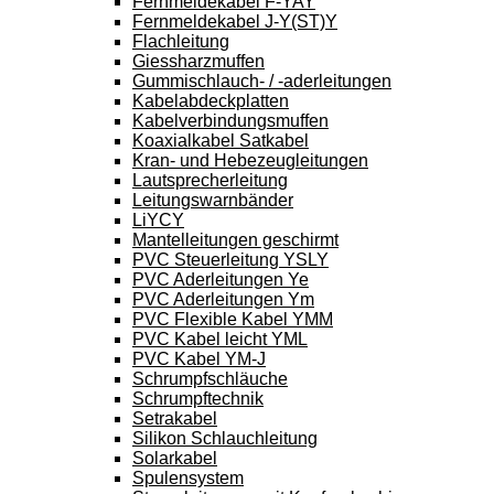
Fernmeldekabel F-YAY
Fernmeldekabel J-Y(ST)Y
Flachleitung
Giessharzmuffen
Gummischlauch- / -aderleitungen
Kabelabdeckplatten
Kabelverbindungsmuffen
Koaxialkabel Satkabel
Kran- und Hebezeugleitungen
Lautsprecherleitung
Leitungswarnbänder
LiYCY
Mantelleitungen geschirmt
PVC Steuerleitung YSLY
PVC Aderleitungen Ye
PVC Aderleitungen Ym
PVC Flexible Kabel YMM
PVC Kabel leicht YML
PVC Kabel YM-J
Schrumpfschläuche
Schrumpftechnik
Setrakabel
Silikon Schlauchleitung
Solarkabel
Spulensystem