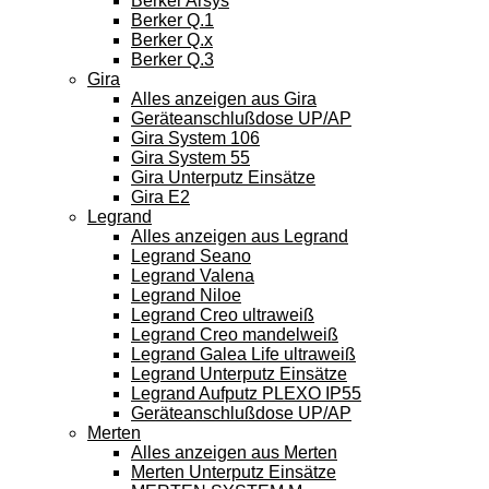
Berker Arsys
Berker Q.1
Berker Q.x
Berker Q.3
Gira
Alles anzeigen aus Gira
Geräteanschlußdose UP/AP
Gira System 106
Gira System 55
Gira Unterputz Einsätze
Gira E2
Legrand
Alles anzeigen aus Legrand
Legrand Seano
Legrand Valena
Legrand Niloe
Legrand Creo ultraweiß
Legrand Creo mandelweiß
Legrand Galea Life ultraweiß
Legrand Unterputz Einsätze
Legrand Aufputz PLEXO IP55
Geräteanschlußdose UP/AP
Merten
Alles anzeigen aus Merten
Merten Unterputz Einsätze