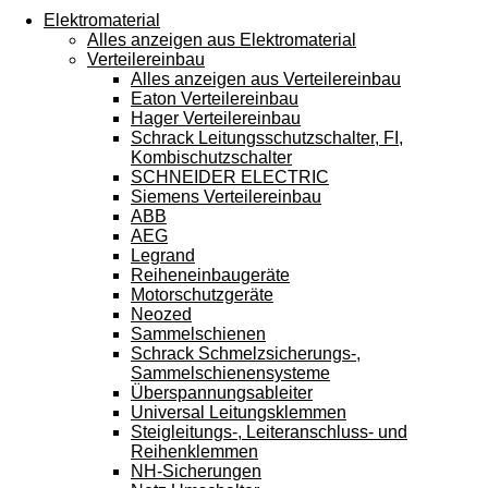
Touchgeräten
Elektromaterial
können
Alles anzeigen aus Elektromaterial
Touch-
Verteilereinbau
und
Alles anzeigen aus Verteilereinbau
Streichgesten
Eaton Verteilereinbau
verwenden.
Hager Verteilereinbau
Schrack Leitungsschutzschalter, FI,
Kombischutzschalter
SCHNEIDER ELECTRIC
Siemens Verteilereinbau
ABB
AEG
Legrand
Reiheneinbaugeräte
Motorschutzgeräte
Neozed
Sammelschienen
Schrack Schmelzsicherungs-,
Sammelschienensysteme
Überspannungsableiter
Universal Leitungsklemmen
Steigleitungs-, Leiteranschluss- und
Reihenklemmen
NH-Sicherungen