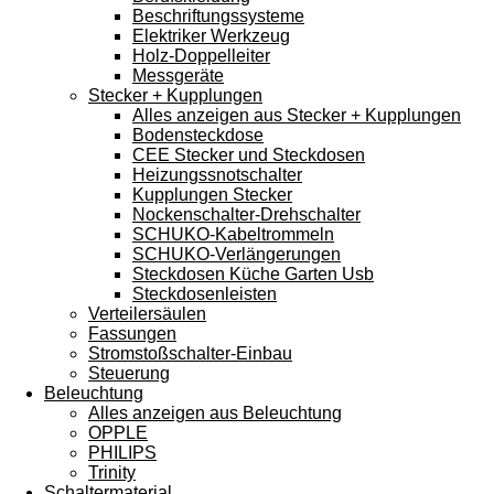
Beschriftungssysteme
Elektriker Werkzeug
Holz-Doppelleiter
Messgeräte
Stecker + Kupplungen
Alles anzeigen aus Stecker + Kupplungen
Bodensteckdose
CEE Stecker und Steckdosen
Heizungssnotschalter
Kupplungen Stecker
Nockenschalter-Drehschalter
SCHUKO-Kabeltrommeln
SCHUKO-Verlängerungen
Steckdosen Küche Garten Usb
Steckdosenleisten
Verteilersäulen
Fassungen
Stromstoßschalter-Einbau
Steuerung
Beleuchtung
Alles anzeigen aus Beleuchtung
OPPLE
PHILIPS
Trinity
Schaltermaterial