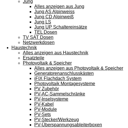
Jung
Alles anzeigen aus Jung
Jung AS Alpinweiss
Jung CD Alpinweiß
Jung LS
Jung UP Schaltereinsätze
TEL Dosen
TV SAT Dosen
Netzwerkdosen
Haustechnik
Alles anzeigen aus Haustechnik
Ersatzteile
Photovoltaik & Speicher
Alles anzeigen aus Photovoltaik & Speicher
Generatorenanschlusskästen
iFIX Flachdach System
Photovoltaik Montagesysteme
PV Zubehör
PV-AC-Sammelschränke
PV-Inselsysteme
PV-Kabel
PV-Module
PV-Sets
PV-Stecker/Werkzeug
PV-Überspannungsableiterboxen