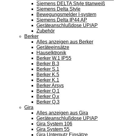
Siemens DELTA Style titanweiß
Siemens Delta Style
Bewegungsmelder I-system
Siemens Delta IP44 AP
Geräteanschlußdose UP/AP
Zubehör
Berker
Alles anzeigen aus Berker
Geräteeinsätze
Hauselktronik
Berker W.1 IP55
Berker B.3
Berker S.1
Berker K.5
Berker K.1
Berker Arsys
Berker Q.1
Berker Q.x
Berker Q.3
Gira
Alles anzeigen aus Gira
Geräteanschlußdose UP/AP
Gira System 106
Gira System 55
Gira Unterputz Einsätze