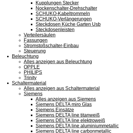
Kupplungen Stecker
Nockenschalter-Drehschalter
SCHUKO-Kabeltrommeln
SCHUKO-Verlängerungen
Steckdosen Küche Garten Usb
Steckdosenleisten
Verteilersäulen
Fassungen
Stromstoßschalter-Einbau
Steuerung
Beleuchtung
Alles anzeigen aus Beleuchtung
OPPLE
PHILIPS
Trinity
Schaltermaterial
Alles anzeigen aus Schaltermaterial
Siemens
Alles anzeigen aus Siemens
Siemens DELTA miro Glas
Siemens Einsätze
Siemens DELTA line titanweiß
Siemens DELTA line elektroweiß
Siemens DELTA line aluminiummetallic
Siemens DELTA line carbonmetallic