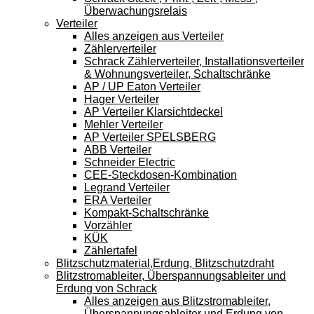
Überwachungsrelais
Verteiler
Alles anzeigen aus Verteiler
Zählerverteiler
Schrack Zählerverteiler, Installationsverteiler
& Wohnungsverteiler, Schaltschränke
AP / UP Eaton Verteiler
Hager Verteiler
AP Verteiler Klarsichtdeckel
Mehler Verteiler
AP Verteiler SPELSBERG
ABB Verteiler
Schneider Electric
CEE-Steckdosen-Kombination
Legrand Verteiler
ERA Verteiler
Kompakt-Schaltschränke
Vorzähler
KÜK
Zählertafel
Blitzschutzmaterial,Erdung, Blitzschutzdraht
Blitzstromableiter, Überspannungsableiter und
Erdung von Schrack
Alles anzeigen aus Blitzstromableiter,
Überspannungsableiter und Erdung von