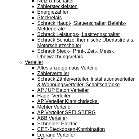
Netz Umschalter
Zählersteckleisten
Energiezähler
Steckrelais
Schrack Haupt-, Steuerschalter, Befehls-,
Meldegeräte
Schrack Leistungs-, Lasttrennschalter
Schrack Schütze, thermische Überlastrelais,
Motorschutzschalter
Schrack Steck-, Print-, Zeit-, Mess-,
Überwachungsrelais
Verteiler
Alles anzeigen aus Verteiler
Zählerverteiler
Schrack Zählerverteiler, Installationsverteiler
& Wohnungsverteiler, Schaltschränke
AP / UP Eaton Verteiler
Hager Verteiler
AP Verteiler Klarsichtdeckel
Mehler Verteiler
AP Verteiler SPELSBERG
ABB Verteiler
Schneider Electric
CEE-Steckdosen-Kombination
Legrand Verteiler