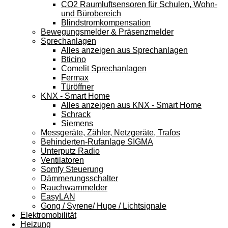
CO2 Raumluftsensoren für Schulen, Wohn-
und Bürobereich
Blindstromkompensation
Bewegungsmelder & Präsenzmelder
Sprechanlagen
Alles anzeigen aus Sprechanlagen
Bticino
Comelit Sprechanlagen
Fermax
Türöffner
KNX - Smart Home
Alles anzeigen aus KNX - Smart Home
Schrack
Siemens
Messgeräte, Zähler, Netzgeräte, Trafos
Behinderten-Rufanlage SIGMA
Unterputz Radio
Ventilatoren
Somfy Steuerung
Dämmerungsschalter
Rauchwarnmelder
EasyLAN
Gong / Syrene/ Hupe / Lichtsignale
Elektromobilität
Heizung