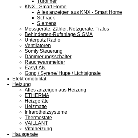
Türöffner
KNX - Smart Home
Alles anzeigen aus KNX - Smart Home
Schrack
Siemens
Messgeräte, Zähler, Netzgeräte, Trafos
Behinderten-Rufanlage SIGMA
Unterputz Radio
Ventilatoren
Somfy Steuerung
Dämmerungsschalter
Rauchwarnmelder
EasyLAN
Gong / Syrene/ Hupe / Lichtsignale
Elektromobilität
Heizung
Alles anzeigen aus Heizung
ETHERMA
Heizgeräte
Heizmatte
Infrarotheizsysteme
Thermostate
VAILLANT
Vitalheizung
Hausgeräte