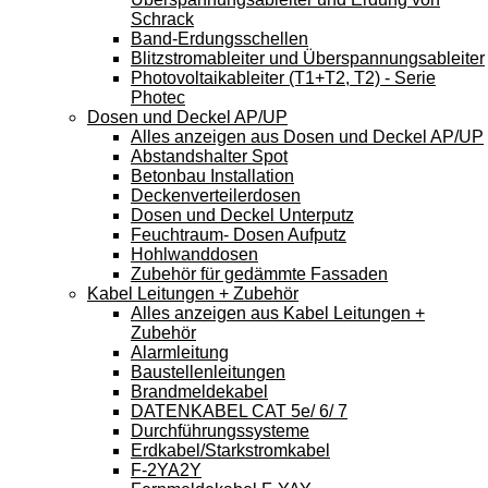
Schrack
Band-Erdungsschellen
Blitzstromableiter und Überspannungsableiter
Photovoltaikableiter (T1+T2, T2) - Serie
Photec
Dosen und Deckel AP/UP
Alles anzeigen aus Dosen und Deckel AP/UP
Abstandshalter Spot
Betonbau Installation
Deckenverteilerdosen
Dosen und Deckel Unterputz
Feuchtraum- Dosen Aufputz
Hohlwanddosen
Zubehör für gedämmte Fassaden
Kabel Leitungen + Zubehör
Alles anzeigen aus Kabel Leitungen +
Zubehör
Alarmleitung
Baustellenleitungen
Brandmeldekabel
DATENKABEL CAT 5e/ 6/ 7
Durchführungssysteme
Erdkabel/Starkstromkabel
F-2YA2Y