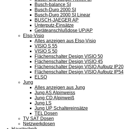
Busch-balance SI
Busch-Duro 2000 SI
Busch-Duro 2000 SI Linear
BUSCH-JAEGER AP
Unterputz-Einsätze
Geräteanschlußdose UP/AP
Elso-Visio
Alles anzeigen aus Elso-Visio
VISIO S 55
VISIO S 50
Flächenschalter Design VISIO 50
Flächenschalter Design VISIO 45
Flächenschalter Design VISIO Aufputz IP20
Flächenschalter Design VISIO Aufputz IP54
ELSO
Jung
Alles anzeigen aus Jung
Jung AS Alpinweiss
Jung CD Alpinweiß
Jung LS
Jung UP Schaltereinsätze
TEL Dosen
TV SAT Dosen
Netzwerkdosen
Haustechnik