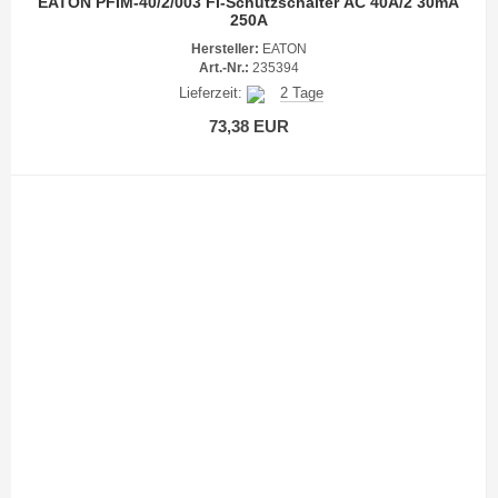
EATON PFIM-40/2/003 FI-Schutzschalter AC 40A/2 30mA
250A
Hersteller:
EATON
Art.-Nr.:
235394
Lieferzeit:
2 Tage
73,38 EUR