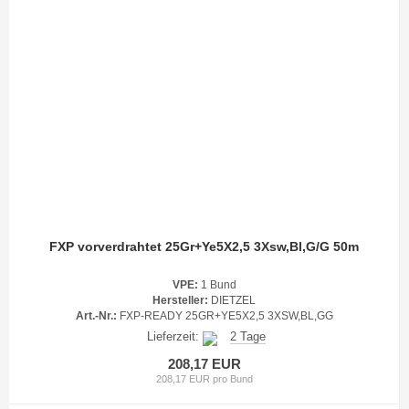
FXP vorverdrahtet 25Gr+Ye5X2,5 3Xsw,Bl,G/G 50m
VPE:
1 Bund
Hersteller:
DIETZEL
Art.-Nr.:
FXP-READY 25GR+YE5X2,5 3XSW,BL,GG
Lieferzeit:
2 Tage
208,17 EUR
208,17 EUR pro Bund