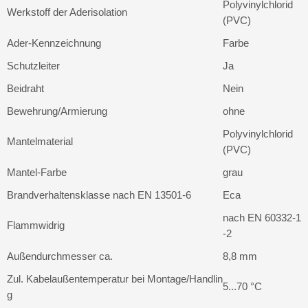
Polyvinylchlorid
Werkstoff der Aderisolation
(PVC)
Ader-Kennzeichnung
Farbe
Schutzleiter
Ja
Beidraht
Nein
Bewehrung/Armierung
ohne
Polyvinylchlorid
Mantelmaterial
(PVC)
Mantel-Farbe
grau
Brandverhaltensklasse nach EN 13501-6
Eca
nach EN 60332-1
Flammwidrig
-2
Außendurchmesser ca.
8,8 mm
Zul. Kabelaußentemperatur bei Montage/Handlin
5...70 °C
g