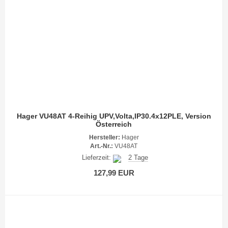
Hager VU48AT 4-Reihig UPV,Volta,IP30.4x12PLE, Version
Österreich
Hersteller:
Hager
Art.-Nr.:
VU48AT
Lieferzeit:
2 Tage
127,99 EUR