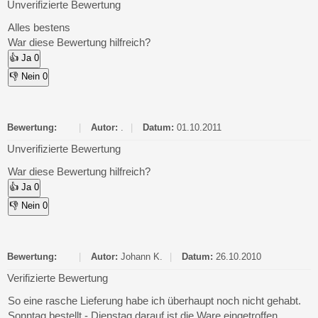
Unverifizierte Bewertung
Alles bestens
War diese Bewertung hilfreich?
👍 Ja
0
👎 Nein
0
Bewertung:
|
Autor:
.
|
Datum:
01.10.2011
Unverifizierte Bewertung
War diese Bewertung hilfreich?
👍 Ja
0
👎 Nein
0
Bewertung:
|
Autor:
Johann K.
|
Datum:
26.10.2010
Verifizierte Bewertung
So eine rasche Lieferung habe ich überhaupt noch nicht gehabt.
Sonntag bestellt - Dienstag darauf ist die Ware eingetroffen.