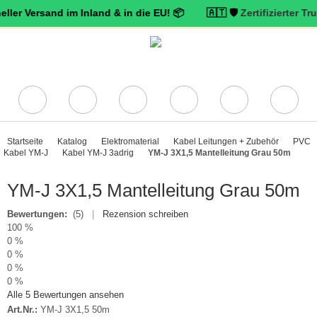
rsand im Inland & in die EU! 📦 🇦🇹 🛡️
Zertifizierter Trusted Sh
Startseite
Katalog
Elektromaterial
Kabel Leitungen + Zubehör
PVC
Kabel YM-J
Kabel YM-J 3adrig
YM-J 3X1,5 Mantelleitung Grau 50m
YM-J 3X1,5 Mantelleitung Grau 50m
Bewertungen:
(5)
|
Rezension schreiben
100 %
0 %
0 %
0 %
0 %
Alle 5 Bewertungen ansehen
Art.Nr.:
YM-J 3X1,5 50m