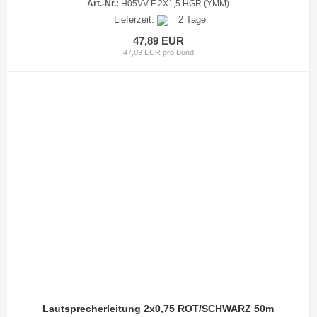
Art.-Nr.:
H05VV-F 2X1,5 HGR (YMM)
Lieferzeit:
2 Tage
47,89 EUR
47,89 EUR pro Bund
Lautsprecherleitung 2x0,75 ROT/SCHWARZ 50m