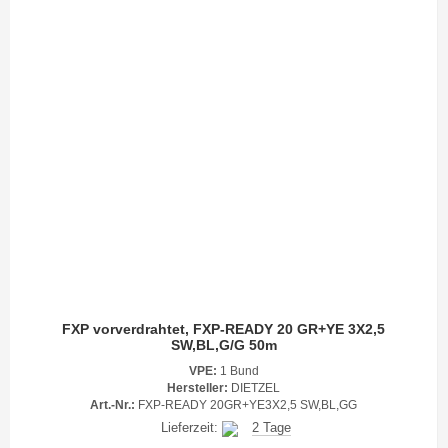
FXP vorverdrahtet, FXP-READY 20 GR+YE 3X2,5
SW,BL,G/G 50m
VPE:
1 Bund
Hersteller:
DIETZEL
Art.-Nr.:
FXP-READY 20GR+YE3X2,5 SW,BL,GG
Lieferzeit:
2 Tage