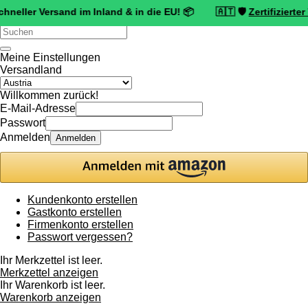
Versand im Inland & in die EU! 📦 🇦🇹 🛡️
Zertifizierter Trusted 
Verwende
die
Pfeile
Meine Einstellungen
nach
Versandland
oben
und
Willkommen zurück!
unten,
E-Mail-Adresse
um
Passwort
das
Anmelden
Anmelden
verfügbare
Ergebnis
auszuwählen.
Drücke
die
Kundenkonto erstellen
Eingabetaste,
Gastkonto erstellen
um
Firmenkonto erstellen
zum
Passwort vergessen?
ausgewählten
Suchergebnis
Ihr Merkzettel ist leer.
zu
Merkzettel anzeigen
gelangen.
Ihr Warenkorb ist leer.
Benutzer
Warenkorb anzeigen
von