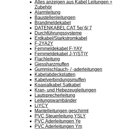
Alles anzeigen aus Kabel Leitungen +
Zubehör
Alarmleitung
Baustellenleitungen
Brandmeldekabel
DATENKABEL CAT 5e/ 6/ 7
Durchführungssysteme
Erdkabel/Starkstromkabel
F-2YA2Y
Fernmeldekabel F-YAY
Fernmeldekabel J-Y(ST)Y
Flachleitung
Giessharzmuffen
Gummischlauch- / -aderleitungen
Kabelabdeckplatten
Kabelverbindungsmuffen
Koaxialkabel Satkabel
Kran- und Hebezeugleitungen
Lautsprecherleitung
Leitungswarnbänder
LiYCY
Mantelleitungen geschirmt
PVC Steuerleitung YSLY
PVC Aderleitungen Ye
PVC Aderleitungen Ym