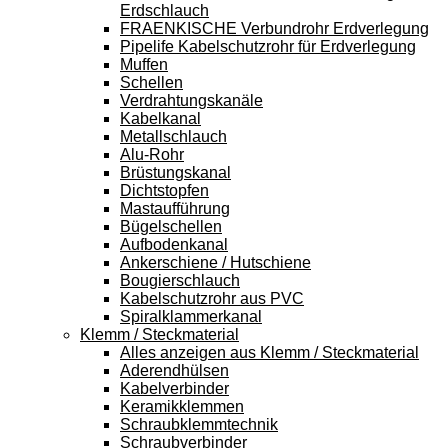
Erdschlauch
FRAENKISCHE Verbundrohr Erdverlegung
Pipelife Kabelschutzrohr für Erdverlegung
Muffen
Schellen
Verdrahtungskanäle
Kabelkanal
Metallschlauch
Alu-Rohr
Brüstungskanal
Dichtstopfen
Mastaufführung
Bügelschellen
Aufbodenkanal
Ankerschiene / Hutschiene
Bougierschlauch
Kabelschutzrohr aus PVC
Spiralklammerkanal
Klemm / Steckmaterial
Alles anzeigen aus Klemm / Steckmaterial
Aderendhülsen
Kabelverbinder
Keramikklemmen
Schraubklemmtechnik
Schraubverbinder