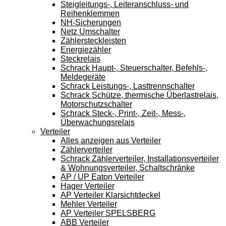
Steigleitungs-, Leiteranschluss- und
Reihenklemmen
NH-Sicherungen
Netz Umschalter
Zählersteckleisten
Energiezähler
Steckrelais
Schrack Haupt-, Steuerschalter, Befehls-,
Meldegeräte
Schrack Leistungs-, Lasttrennschalter
Schrack Schütze, thermische Überlastrelais,
Motorschutzschalter
Schrack Steck-, Print-, Zeit-, Mess-,
Überwachungsrelais
Verteiler
Alles anzeigen aus Verteiler
Zählerverteiler
Schrack Zählerverteiler, Installationsverteiler
& Wohnungsverteiler, Schaltschränke
AP / UP Eaton Verteiler
Hager Verteiler
AP Verteiler Klarsichtdeckel
Mehler Verteiler
AP Verteiler SPELSBERG
ABB Verteiler