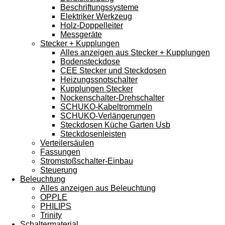
Beschriftungssysteme
Elektriker Werkzeug
Holz-Doppelleiter
Messgeräte
Stecker + Kupplungen
Alles anzeigen aus Stecker + Kupplungen
Bodensteckdose
CEE Stecker und Steckdosen
Heizungssnotschalter
Kupplungen Stecker
Nockenschalter-Drehschalter
SCHUKO-Kabeltrommeln
SCHUKO-Verlängerungen
Steckdosen Küche Garten Usb
Steckdosenleisten
Verteilersäulen
Fassungen
Stromstoßschalter-Einbau
Steuerung
Beleuchtung
Alles anzeigen aus Beleuchtung
OPPLE
PHILIPS
Trinity
Schaltermaterial