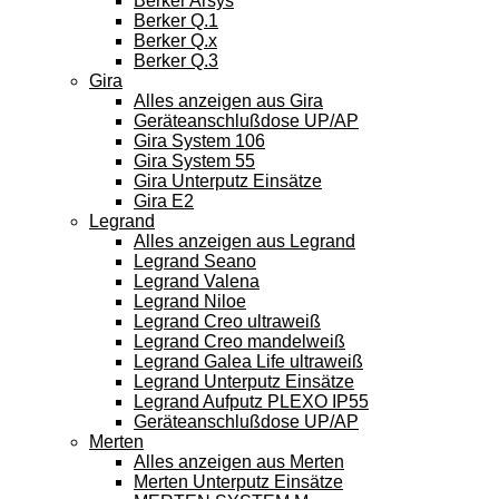
Berker Arsys
Berker Q.1
Berker Q.x
Berker Q.3
Gira
Alles anzeigen aus Gira
Geräteanschlußdose UP/AP
Gira System 106
Gira System 55
Gira Unterputz Einsätze
Gira E2
Legrand
Alles anzeigen aus Legrand
Legrand Seano
Legrand Valena
Legrand Niloe
Legrand Creo ultraweiß
Legrand Creo mandelweiß
Legrand Galea Life ultraweiß
Legrand Unterputz Einsätze
Legrand Aufputz PLEXO IP55
Geräteanschlußdose UP/AP
Merten
Alles anzeigen aus Merten
Merten Unterputz Einsätze