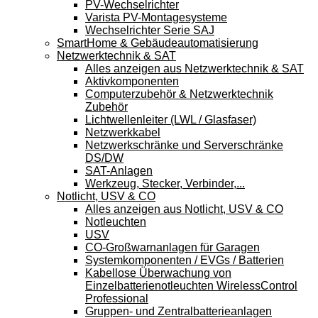
PV-Wechselrichter
Varista PV-Montagesysteme
Wechselrichter Serie SAJ
SmartHome & Gebäudeautomatisierung
Netzwerktechnik & SAT
Alles anzeigen aus Netzwerktechnik & SAT
Aktivkomponenten
Computerzubehör & Netzwerktechnik
Zubehör
Lichtwellenleiter (LWL / Glasfaser)
Netzwerkkabel
Netzwerkschränke und Serverschränke
DS/DW
SAT-Anlagen
Werkzeug, Stecker, Verbinder,...
Notlicht, USV & CO
Alles anzeigen aus Notlicht, USV & CO
Notleuchten
USV
CO-Großwarnanlagen für Garagen
Systemkomponenten / EVGs / Batterien
Kabellose Überwachung von
Einzelbatterienotleuchten WirelessControl
Professional
Gruppen- und Zentralbatterieanlagen