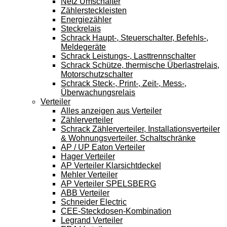
Netz Umschalter
Zählersteckleisten
Energiezähler
Steckrelais
Schrack Haupt-, Steuerschalter, Befehls-,
Meldegeräte
Schrack Leistungs-, Lasttrennschalter
Schrack Schütze, thermische Überlastrelais,
Motorschutzschalter
Schrack Steck-, Print-, Zeit-, Mess-,
Überwachungsrelais
Verteiler
Alles anzeigen aus Verteiler
Zählerverteiler
Schrack Zählerverteiler, Installationsverteiler
& Wohnungsverteiler, Schaltschränke
AP / UP Eaton Verteiler
Hager Verteiler
AP Verteiler Klarsichtdeckel
Mehler Verteiler
AP Verteiler SPELSBERG
ABB Verteiler
Schneider Electric
CEE-Steckdosen-Kombination
Legrand Verteiler