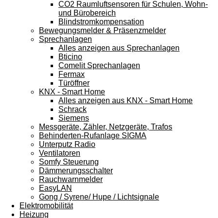
CO2 Raumluftsensoren für Schulen, Wohn-
und Bürobereich
Blindstromkompensation
Bewegungsmelder & Präsenzmelder
Sprechanlagen
Alles anzeigen aus Sprechanlagen
Bticino
Comelit Sprechanlagen
Fermax
Türöffner
KNX - Smart Home
Alles anzeigen aus KNX - Smart Home
Schrack
Siemens
Messgeräte, Zähler, Netzgeräte, Trafos
Behinderten-Rufanlage SIGMA
Unterputz Radio
Ventilatoren
Somfy Steuerung
Dämmerungsschalter
Rauchwarnmelder
EasyLAN
Gong / Syrene/ Hupe / Lichtsignale
Elektromobilität
Heizung