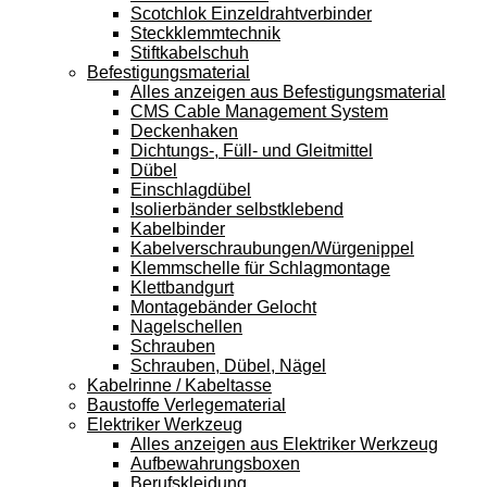
Scotchlok Einzeldrahtverbinder
Steckklemmtechnik
Stiftkabelschuh
Befestigungsmaterial
Alles anzeigen aus Befestigungsmaterial
CMS Cable Management System
Deckenhaken
Dichtungs-, Füll- und Gleitmittel
Dübel
Einschlagdübel
Isolierbänder selbstklebend
Kabelbinder
Kabelverschraubungen/Würgenippel
Klemmschelle für Schlagmontage
Klettbandgurt
Montagebänder Gelocht
Nagelschellen
Schrauben
Schrauben, Dübel, Nägel
Kabelrinne / Kabeltasse
Baustoffe Verlegematerial
Elektriker Werkzeug
Alles anzeigen aus Elektriker Werkzeug
Aufbewahrungsboxen
Berufskleidung