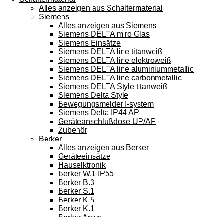
Alles anzeigen aus Schaltermaterial
Siemens
Alles anzeigen aus Siemens
Siemens DELTA miro Glas
Siemens Einsätze
Siemens DELTA line titanweiß
Siemens DELTA line elektroweiß
Siemens DELTA line aluminiummetallic
Siemens DELTA line carbonmetallic
Siemens DELTA Style titanweiß
Siemens Delta Style
Bewegungsmelder I-system
Siemens Delta IP44 AP
Geräteanschlußdose UP/AP
Zubehör
Berker
Alles anzeigen aus Berker
Geräteeinsätze
Hauselktronik
Berker W.1 IP55
Berker B.3
Berker S.1
Berker K.5
Berker K.1