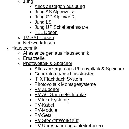
Jung
Alles anzeigen aus Jung
Jung AS Alpinweiss
Jung CD Alpinweiß
Jung LS
Jung UP Schaltereinsätze
TEL Dosen
TV SAT Dosen
Netzwerkdosen
Haustechnik
Alles anzeigen aus Haustechnik
Ersatzteile
Photovoltaik & Speicher
Alles anzeigen aus Photovoltaik & Speicher
Generatorenanschlusskästen
iFIX Flachdach System
Photovoltaik Montagesysteme
PV Zubehör
PV-AC-Sammelschränke
PV-Inselsysteme
PV-Kabel
PV-Module
PV-Sets
PV-Stecker/Werkzeug
PV-Überspannungsableiterboxen