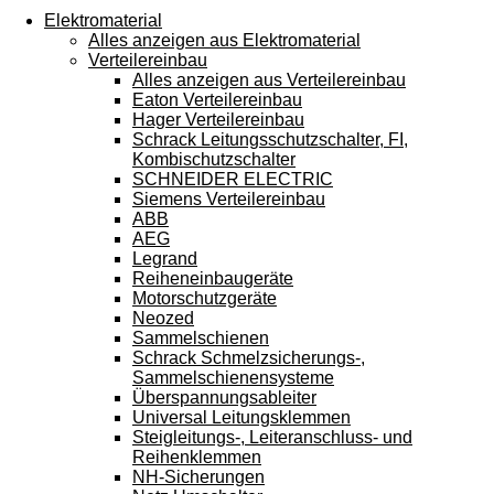
Touchgeräten
Elektromaterial
können
Alles anzeigen aus Elektromaterial
Touch-
Verteilereinbau
und
Alles anzeigen aus Verteilereinbau
Streichgesten
Eaton Verteilereinbau
verwenden.
Hager Verteilereinbau
Schrack Leitungsschutzschalter, FI,
Kombischutzschalter
SCHNEIDER ELECTRIC
Siemens Verteilereinbau
ABB
AEG
Legrand
Reiheneinbaugeräte
Motorschutzgeräte
Neozed
Sammelschienen
Schrack Schmelzsicherungs-,
Sammelschienensysteme
Überspannungsableiter
Universal Leitungsklemmen
Steigleitungs-, Leiteranschluss- und
Reihenklemmen
NH-Sicherungen