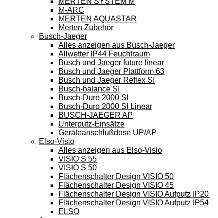
MERTEN SYSTEM M
M-ARC
MERTEN AQUASTAR
Merten Zubehör
Busch-Jaeger
Alles anzeigen aus Busch-Jaeger
Allwetter IP44 Feuchtraum
Busch und Jaeger future linear
Busch und Jaeger Plattform 63
Busch und Jaeger Reflex SI
Busch-balance SI
Busch-Duro 2000 SI
Busch-Duro 2000 SI Linear
BUSCH-JAEGER AP
Unterputz-Einsätze
Geräteanschlußdose UP/AP
Elso-Visio
Alles anzeigen aus Elso-Visio
VISIO S 55
VISIO S 50
Flächenschalter Design VISIO 50
Flächenschalter Design VISIO 45
Flächenschalter Design VISIO Aufputz IP20
Flächenschalter Design VISIO Aufputz IP54
ELSO