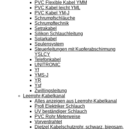
PVC Flexible Kabel YMM
PVC Kabel leicht YML
PVC Kabel YM-J
Schrumpfschläuche
Schrumpftechnik
Setrakabel
Silikon Schlauchleitung
Solarkabel
Spulensystem
Steuerleitungen mit Kupferabschirmung
YSLCY
Telefonkabel
UNITRONIC
Yf
YMS-J
YR
Ysf
Zwillingsleitung
Leerrohr-Kabelkanal
Alles anzeigen aus Leerrohr-Kabelkanal
Profi Elektriker Schlauch
UV beständiger Schlauch
PVC Rohr Meterweise
Vorverdrahtet
Dietzel Kabelschutzrohr, schwarz, biegsam,