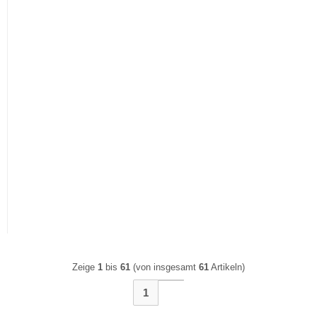
Luft/Wasser-WP
HydroTower 18kWincl.
Wetterschutzh.WSH
Zeige
1
bis
61
(von insgesamt
61
Artikeln)
1