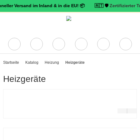
ersand im Inland & in die EU! 📦 🇦🇹 🛡️
Zertifizierter Trusted 
Startseite
Katalog
Heizung
Heizgeräte
Heizgeräte