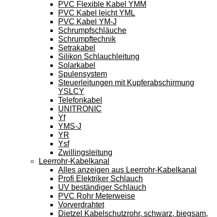
PVC Flexible Kabel YMM
PVC Kabel leicht YML
PVC Kabel YM-J
Schrumpfschläuche
Schrumpftechnik
Setrakabel
Silikon Schlauchleitung
Solarkabel
Spulensystem
Steuerleitungen mit Kupferabschirmung
YSLCY
Telefonkabel
UNITRONIC
Yf
YMS-J
YR
Ysf
Zwillingsleitung
Leerrohr-Kabelkanal
Alles anzeigen aus Leerrohr-Kabelkanal
Profi Elektriker Schlauch
UV beständiger Schlauch
PVC Rohr Meterweise
Vorverdrahtet
Dietzel Kabelschutzrohr, schwarz, biegsam,