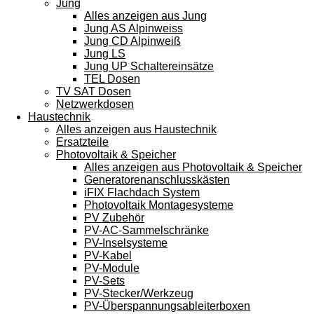
Jung
Alles anzeigen aus Jung
Jung AS Alpinweiss
Jung CD Alpinweiß
Jung LS
Jung UP Schaltereinsätze
TEL Dosen
TV SAT Dosen
Netzwerkdosen
Haustechnik
Alles anzeigen aus Haustechnik
Ersatzteile
Photovoltaik & Speicher
Alles anzeigen aus Photovoltaik & Speicher
Generatorenanschlusskästen
iFIX Flachdach System
Photovoltaik Montagesysteme
PV Zubehör
PV-AC-Sammelschränke
PV-Inselsysteme
PV-Kabel
PV-Module
PV-Sets
PV-Stecker/Werkzeug
PV-Überspannungsableiterboxen