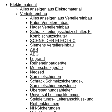
Touchgeräten
Elektromaterial
können
Alles anzeigen aus Elektromaterial
Touch-
Verteilereinbau
und
Alles anzeigen aus Verteilereinbau
Streichgesten
Eaton Verteilereinbau
verwenden.
Hager Verteilereinbau
Schrack Leitungsschutzschalter, FI,
Kombischutzschalter
SCHNEIDER ELECTRIC
Siemens Verteilereinbau
ABB
AEG
Legrand
Reiheneinbaugeräte
Motorschutzgeräte
Neozed
Sammelschienen
Schrack Schmelzsicherungs-,
Sammelschienensysteme
Überspannungsableiter
Universal Leitungsklemmen
Steigleitungs-, Leiteranschluss- und
Reihenklemmen
NH-Sicherungen