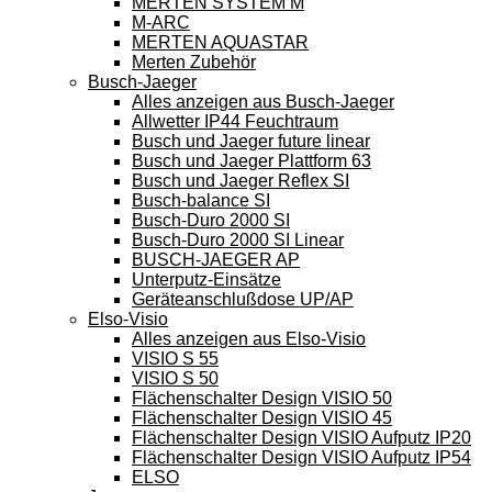
MERTEN SYSTEM M
M-ARC
MERTEN AQUASTAR
Merten Zubehör
Busch-Jaeger
Alles anzeigen aus Busch-Jaeger
Allwetter IP44 Feuchtraum
Busch und Jaeger future linear
Busch und Jaeger Plattform 63
Busch und Jaeger Reflex SI
Busch-balance SI
Busch-Duro 2000 SI
Busch-Duro 2000 SI Linear
BUSCH-JAEGER AP
Unterputz-Einsätze
Geräteanschlußdose UP/AP
Elso-Visio
Alles anzeigen aus Elso-Visio
VISIO S 55
VISIO S 50
Flächenschalter Design VISIO 50
Flächenschalter Design VISIO 45
Flächenschalter Design VISIO Aufputz IP20
Flächenschalter Design VISIO Aufputz IP54
ELSO