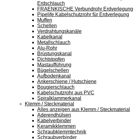
Erdschlauch
FRAENKISCHE Verbundrohr Erdverlegung
Pipelife Kabelschutzrohr für Erdverlegung
Muffen
Schellen
Verdrahtungskanäle
Kabelkanal
Metallschlauch
Alu-Rohr
Brüstungskanal
Dichtstopfen
Mastaufführung
Bügelschellen
Aufbodenkanal
Ankerschiene / Hutschiene
Bougierschlauch
Kabelschutzrohr aus PVC
Spiralklammerkanal
Klemm / Steckmaterial
Alles anzeigen aus Klemm / Steckmaterial
Aderendhülsen
Kabelverbinder
Keramikklemmen
Schraubklemmtechnik
Schraubverbinder