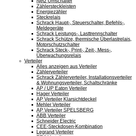
Netz Umschalter
Zählersteckleisten
Energiezähler
Steckrelais
Schrack Haupt-, Steuerschalter, Befehls-,
Meldegeräte
Schrack Leistungs-, Lasttrennschalter
Schrack Schütze, thermische Überlastrelais,
Motorschutzschalter
Schrack Steck-, Print-, Zeit-, Mess-,
Überwachungsrelais
Verteiler
Alles anzeigen aus Verteiler
Zählerverteiler
Schrack Zählerverteiler, Installationsverteiler
& Wohnungsverteiler, Schaltschränke
AP / UP Eaton Verteiler
Hager Verteiler
AP Verteiler Klarsichtdeckel
Mehler Verteiler
AP Verteiler SPELSBERG
ABB Verteiler
Schneider Electric
CEE-Steckdosen-Kombination
Legrand Verteiler