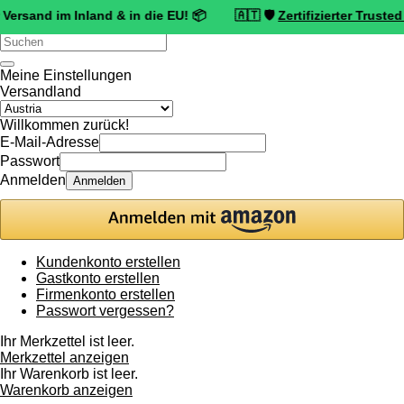
 im Inland & in die EU! 📦 🇦🇹 🛡️
Zertifizierter Trusted Shops H
Verwende
die
Pfeile
Meine Einstellungen
nach
Versandland
oben
und
Willkommen zurück!
unten,
E-Mail-Adresse
um
Passwort
das
Anmelden
Anmelden
verfügbare
Ergebnis
auszuwählen.
Drücke
die
Kundenkonto erstellen
Eingabetaste,
Gastkonto erstellen
um
Firmenkonto erstellen
zum
Passwort vergessen?
ausgewählten
Suchergebnis
Ihr Merkzettel ist leer.
zu
Merkzettel anzeigen
gelangen.
Ihr Warenkorb ist leer.
Benutzer
Warenkorb anzeigen
von