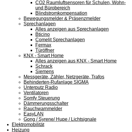
CO2 Raumluftsensoren für Schulen, Wohn-
und Bürobereich
Blindstromkompensation
Bewegungsmelder & Präsenzmelder
Sprechanlagen
Alles anzeigen aus Sprechanlagen
Bticino
Comelit Sprechanlagen
Fermax
Türöffner
KNX - Smart Home
Alles anzeigen aus KNX - Smart Home
Schrack
Siemens
Messgeräte, Zähler, Netzgeräte, Trafos
Behinderten-Rufanlage SIGMA
Unterputz Radio
Ventilatoren
Somfy Steuerung
Dämmerungsschalter
Rauchwarnmelder
EasyLAN
Gong / Syrene/ Hupe / Lichtsignale
Elektromobilität
Heizung