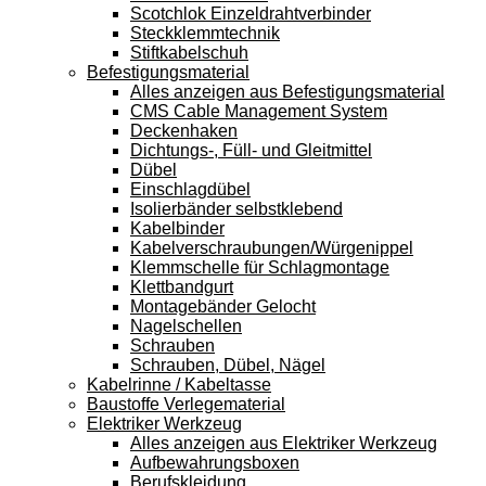
Scotchlok Einzeldrahtverbinder
Steckklemmtechnik
Stiftkabelschuh
Befestigungsmaterial
Alles anzeigen aus Befestigungsmaterial
CMS Cable Management System
Deckenhaken
Dichtungs-, Füll- und Gleitmittel
Dübel
Einschlagdübel
Isolierbänder selbstklebend
Kabelbinder
Kabelverschraubungen/Würgenippel
Klemmschelle für Schlagmontage
Klettbandgurt
Montagebänder Gelocht
Nagelschellen
Schrauben
Schrauben, Dübel, Nägel
Kabelrinne / Kabeltasse
Baustoffe Verlegematerial
Elektriker Werkzeug
Alles anzeigen aus Elektriker Werkzeug
Aufbewahrungsboxen
Berufskleidung