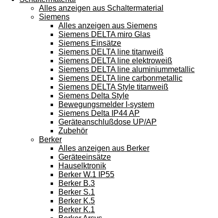
Alles anzeigen aus Schaltermaterial
Siemens
Alles anzeigen aus Siemens
Siemens DELTA miro Glas
Siemens Einsätze
Siemens DELTA line titanweiß
Siemens DELTA line elektroweiß
Siemens DELTA line aluminiummetallic
Siemens DELTA line carbonmetallic
Siemens DELTA Style titanweiß
Siemens Delta Style
Bewegungsmelder I-system
Siemens Delta IP44 AP
Geräteanschlußdose UP/AP
Zubehör
Berker
Alles anzeigen aus Berker
Geräteeinsätze
Hauselktronik
Berker W.1 IP55
Berker B.3
Berker S.1
Berker K.5
Berker K.1