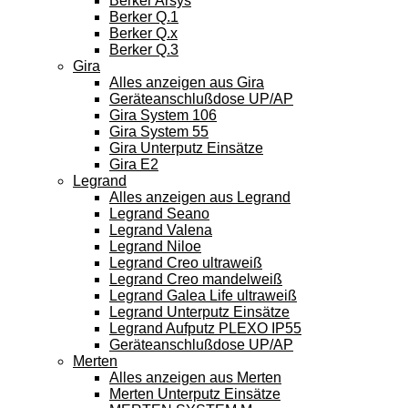
Berker Arsys
Berker Q.1
Berker Q.x
Berker Q.3
Gira
Alles anzeigen aus Gira
Geräteanschlußdose UP/AP
Gira System 106
Gira System 55
Gira Unterputz Einsätze
Gira E2
Legrand
Alles anzeigen aus Legrand
Legrand Seano
Legrand Valena
Legrand Niloe
Legrand Creo ultraweiß
Legrand Creo mandelweiß
Legrand Galea Life ultraweiß
Legrand Unterputz Einsätze
Legrand Aufputz PLEXO IP55
Geräteanschlußdose UP/AP
Merten
Alles anzeigen aus Merten
Merten Unterputz Einsätze