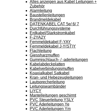
Alles anzeigen aus Kabel Leitungen +
Zubehör
Alarmleitung
Baustellenleitungen
Brandmeldekabel
DATENKABEL CAT 5e/ 6/ 7
Durchführungssysteme
Erdkabel/Starkstromkabel
F-2YA2Y
Fernmeldekabel F-YAY
Fernmeldekabel J-Y(ST)Y
Flachleitung
Giessharzmuffen
Gummischlauch- / -aderleitungen
Kabelabdeckplatten
Kabelverbindungsmuffen
Koaxialkabel Satkabel
Kran- und Hebezeugleitungen
Lautsprecherleitung
Leitungswarnbänder
LiYCY
Mantelleitungen geschirmt
PVC Steuerleitung YSLY
PVC Aderleitungen Ye
PVC Aderleitungen Ym