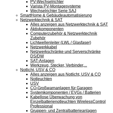
PV-Wechselrichter
Varista PV-Montagesysteme
Wechselrichter Serie SAJ
SmartHome & Gebäudeautomatisierung
Netzwerktechnik & SAT
Alles anzeigen aus Netzwerktechnik & SAT
Aktivkomponenten
Computerzubehör & Netzwerktechnik
Zubehör
Lichtwellenleiter (LWL / Glasfaser)
Netzwerkkabel
Netzwerkschränke und Serverschränke
DS/DW
SAT-Anlagen
Werkzeug, Stecker, Verbinder,...
Notlicht, USV & CO
Alles anzeigen aus Notlicht, USV & CO
Notleuchten
USV
CO-Großwarnanlagen für Garagen
Systemkomponenten / EVGs / Batterien
Kabellose Überwachung von
Einzelbatterienotleuchten WirelessControl
Professional
Gruppen- und Zentralbatterieanlagen