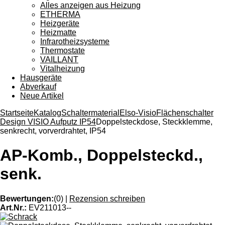
Alles anzeigen aus Heizung
ETHERMA
Heizgeräte
Heizmatte
Infrarotheizsysteme
Thermostate
VAILLANT
Vitalheizung
Hausgeräte
Abverkauf
Neue Artikel
Startseite
Katalog
Schaltermaterial
Elso-Visio
Flächenschalter
Design VISIO Aufputz IP54
Doppelsteckdose, Steckklemme,
senkrecht, vorverdrahtet, IP54
AP-Komb., Doppelsteckd.,
senk.
Bewertungen:
(0)
|
Rezension schreiben
Art.Nr.:
EV211013--