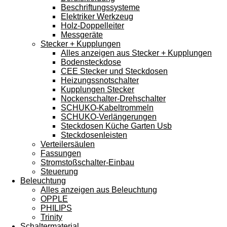
Beschriftungssysteme
Elektriker Werkzeug
Holz-Doppelleiter
Messgeräte
Stecker + Kupplungen
Alles anzeigen aus Stecker + Kupplungen
Bodensteckdose
CEE Stecker und Steckdosen
Heizungssnotschalter
Kupplungen Stecker
Nockenschalter-Drehschalter
SCHUKO-Kabeltrommeln
SCHUKO-Verlängerungen
Steckdosen Küche Garten Usb
Steckdosenleisten
Verteilersäulen
Fassungen
Stromstoßschalter-Einbau
Steuerung
Beleuchtung
Alles anzeigen aus Beleuchtung
OPPLE
PHILIPS
Trinity
Schaltermaterial