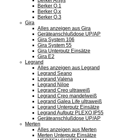
Berker Arsys
Berker Q.1
Berker Q.x
Berker Q.3
Gira
Alles anzeigen aus Gira
Geräteanschlußdose UP/AP
Gira System 106
Gira System 55
Gira Unterputz Einsätze
Gira E2
Legrand
Alles anzeigen aus Legrand
Legrand Seano
Legrand Valena
Legrand Niloe
Legrand Creo ultraweiß
Legrand Creo mandelweiß
Legrand Galea Life ultraweiß
Legrand Unterputz Einsätze
Legrand Aufputz PLEXO IP55
Geräteanschlußdose UP/AP
Merten
Alles anzeigen aus Merten
Merten Unterputz Einsätze