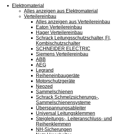
Touchgeräten
Elektromaterial
können
Alles anzeigen aus Elektromaterial
Touch-
Verteilereinbau
und
Alles anzeigen aus Verteilereinbau
Streichgesten
Eaton Verteilereinbau
verwenden.
Hager Verteilereinbau
Schrack Leitungsschutzschalter, FI,
Kombischutzschalter
SCHNEIDER ELECTRIC
Siemens Verteilereinbau
ABB
AEG
Legrand
Reiheneinbaugeräte
Motorschutzgeräte
Neozed
Sammelschienen
Schrack Schmelzsicherungs-,
Sammelschienensysteme
Überspannungsableiter
Universal Leitungsklemmen
Steigleitungs-, Leiteranschluss- und
Reihenklemmen
NH-Sicherungen