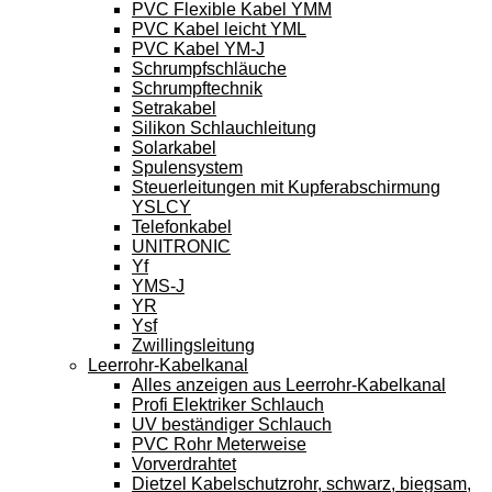
PVC Flexible Kabel YMM
PVC Kabel leicht YML
PVC Kabel YM-J
Schrumpfschläuche
Schrumpftechnik
Setrakabel
Silikon Schlauchleitung
Solarkabel
Spulensystem
Steuerleitungen mit Kupferabschirmung
YSLCY
Telefonkabel
UNITRONIC
Yf
YMS-J
YR
Ysf
Zwillingsleitung
Leerrohr-Kabelkanal
Alles anzeigen aus Leerrohr-Kabelkanal
Profi Elektriker Schlauch
UV beständiger Schlauch
PVC Rohr Meterweise
Vorverdrahtet
Dietzel Kabelschutzrohr, schwarz, biegsam,