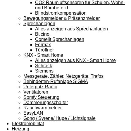
CO2 Raumluftsensoren für Schulen, Wohn-
und Bürobereich
Blindstromkompensation
Bewegungsmelder & Präsenzmelder
Sprechanlagen
Alles anzeigen aus Sprechanlagen
Bticino
Comelit Sprechanlagen
Fermax
Türöffner
KNX - Smart Home
Alles anzeigen aus KNX - Smart Home
Schrack
Siemens
Messgeräte, Zähler, Netzgeräte, Trafos
Behinderten-Rufanlage SIGMA
Unterputz Radio
Ventilatoren
Somfy Steuerung
Dämmerungsschalter
Rauchwarnmelder
EasyLAN
Gong / Syrene/ Hupe / Lichtsignale
Elektromobilität
Heizung