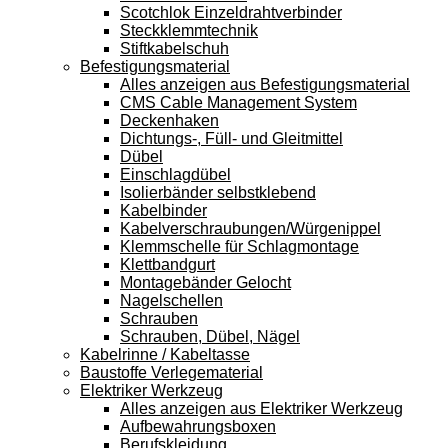
Scotchlok Einzeldrahtverbinder
Steckklemmtechnik
Stiftkabelschuh
Befestigungsmaterial
Alles anzeigen aus Befestigungsmaterial
CMS Cable Management System
Deckenhaken
Dichtungs-, Füll- und Gleitmittel
Dübel
Einschlagdübel
Isolierbänder selbstklebend
Kabelbinder
Kabelverschraubungen/Würgenippel
Klemmschelle für Schlagmontage
Klettbandgurt
Montagebänder Gelocht
Nagelschellen
Schrauben
Schrauben, Dübel, Nägel
Kabelrinne / Kabeltasse
Baustoffe Verlegematerial
Elektriker Werkzeug
Alles anzeigen aus Elektriker Werkzeug
Aufbewahrungsboxen
Berufskleidung