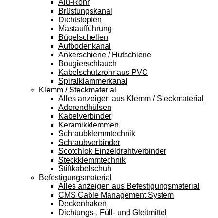
Alu-Rohr
Brüstungskanal
Dichtstopfen
Mastaufführung
Bügelschellen
Aufbodenkanal
Ankerschiene / Hutschiene
Bougierschlauch
Kabelschutzrohr aus PVC
Spiralklammerkanal
Klemm / Steckmaterial
Alles anzeigen aus Klemm / Steckmaterial
Aderendhülsen
Kabelverbinder
Keramikklemmen
Schraubklemmtechnik
Schraubverbinder
Scotchlok Einzeldrahtverbinder
Steckklemmtechnik
Stiftkabelschuh
Befestigungsmaterial
Alles anzeigen aus Befestigungsmaterial
CMS Cable Management System
Deckenhaken
Dichtungs-, Füll- und Gleitmittel