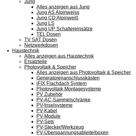
Jung
Alles anzeigen aus Jung
Jung AS Alpinweiss
Jung CD Alpinweiß
Jung LS
Jung UP Schaltereinsätze
TEL Dosen
TV SAT Dosen
Netzwerkdosen
Haustechnik
Alles anzeigen aus Haustechnik
Ersatzteile
Photovoltaik & Speicher
Alles anzeigen aus Photovoltaik & Speicher
Generatorenanschlusskästen
iFIX Flachdach System
Photovoltaik Montagesysteme
PV Zubehör
PV-AC-Sammelschränke
PV-Inselsysteme
PV-Kabel
PV-Module
PV-Sets
PV-Stecker/Werkzeug
PV-Überspannungsableiterboxen