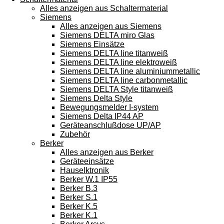
Alles anzeigen aus Schaltermaterial
Siemens
Alles anzeigen aus Siemens
Siemens DELTA miro Glas
Siemens Einsätze
Siemens DELTA line titanweiß
Siemens DELTA line elektroweiß
Siemens DELTA line aluminiummetallic
Siemens DELTA line carbonmetallic
Siemens DELTA Style titanweiß
Siemens Delta Style
Bewegungsmelder I-system
Siemens Delta IP44 AP
Geräteanschlußdose UP/AP
Zubehör
Berker
Alles anzeigen aus Berker
Geräteeinsätze
Hauselktronik
Berker W.1 IP55
Berker B.3
Berker S.1
Berker K.5
Berker K.1