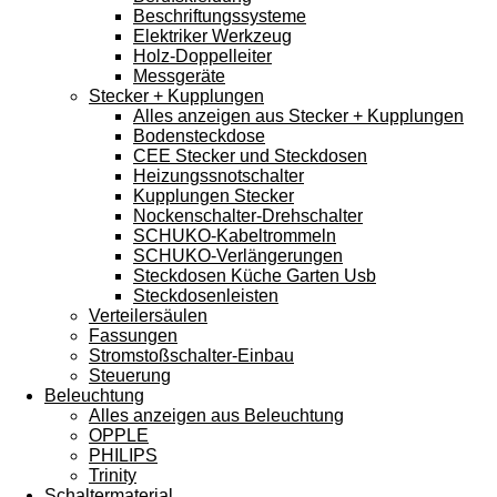
Beschriftungssysteme
Elektriker Werkzeug
Holz-Doppelleiter
Messgeräte
Stecker + Kupplungen
Alles anzeigen aus Stecker + Kupplungen
Bodensteckdose
CEE Stecker und Steckdosen
Heizungssnotschalter
Kupplungen Stecker
Nockenschalter-Drehschalter
SCHUKO-Kabeltrommeln
SCHUKO-Verlängerungen
Steckdosen Küche Garten Usb
Steckdosenleisten
Verteilersäulen
Fassungen
Stromstoßschalter-Einbau
Steuerung
Beleuchtung
Alles anzeigen aus Beleuchtung
OPPLE
PHILIPS
Trinity
Schaltermaterial