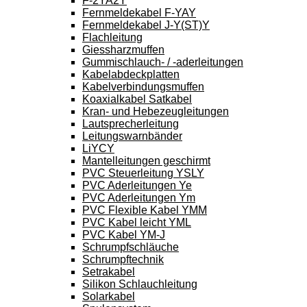
F-2YA2Y
Fernmeldekabel F-YAY
Fernmeldekabel J-Y(ST)Y
Flachleitung
Giessharzmuffen
Gummischlauch- / -aderleitungen
Kabelabdeckplatten
Kabelverbindungsmuffen
Koaxialkabel Satkabel
Kran- und Hebezeugleitungen
Lautsprecherleitung
Leitungswarnbänder
LiYCY
Mantelleitungen geschirmt
PVC Steuerleitung YSLY
PVC Aderleitungen Ye
PVC Aderleitungen Ym
PVC Flexible Kabel YMM
PVC Kabel leicht YML
PVC Kabel YM-J
Schrumpfschläuche
Schrumpftechnik
Setrakabel
Silikon Schlauchleitung
Solarkabel