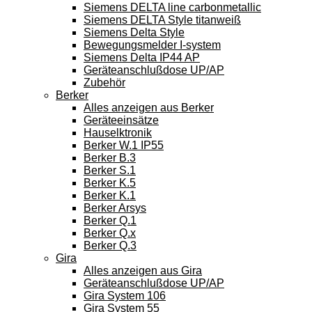
Siemens DELTA line carbonmetallic
Siemens DELTA Style titanweiß
Siemens Delta Style
Bewegungsmelder I-system
Siemens Delta IP44 AP
Geräteanschlußdose UP/AP
Zubehör
Berker
Alles anzeigen aus Berker
Geräteeinsätze
Hauselktronik
Berker W.1 IP55
Berker B.3
Berker S.1
Berker K.5
Berker K.1
Berker Arsys
Berker Q.1
Berker Q.x
Berker Q.3
Gira
Alles anzeigen aus Gira
Geräteanschlußdose UP/AP
Gira System 106
Gira System 55