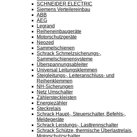
SCHNEIDER ELECTRIC
Siemens Verteilereinbau
ABB
AEG
Legrand
Reiheneinbaugeräte
Motorschutzgeräte
Neozed
Sammelschienen
Schrack Schmelzsicherungs-,
Sammelschienensysteme
Überspannungsableiter
Universal Leitungsklemmen
Steigleitungs-, Leiteranschluss- und
Reihenklemmen
NH-Sicherungen
Netz Umschalter
Zählersteckleisten
Energiezähler
Steckrelais
Schrack Haupt-, Steuerschalter, Befehls-,
Meldegeräte
Schrack Leistungs-, Lasttrennschalter
Schrack Schütze, thermische Überlastrelais,
Motorschutzschalter