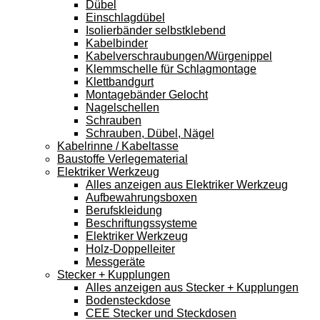
Dübel
Einschlagdübel
Isolierbänder selbstklebend
Kabelbinder
Kabelverschraubungen/Würgenippel
Klemmschelle für Schlagmontage
Klettbandgurt
Montagebänder Gelocht
Nagelschellen
Schrauben
Schrauben, Dübel, Nägel
Kabelrinne / Kabeltasse
Baustoffe Verlegematerial
Elektriker Werkzeug
Alles anzeigen aus Elektriker Werkzeug
Aufbewahrungsboxen
Berufskleidung
Beschriftungssysteme
Elektriker Werkzeug
Holz-Doppelleiter
Messgeräte
Stecker + Kupplungen
Alles anzeigen aus Stecker + Kupplungen
Bodensteckdose
CEE Stecker und Steckdosen