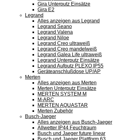
Gira Unterputz Einsätze
Gira E2
Legrand
Alles anzeigen aus Legrand
Legrand Seano
Legrand Valena
Legrand Niloe
Legrand Creo ultraweiß
Legrand Creo mandelweiß
Legrand Galea Life ultraweiß
Legrand Unterputz Einsätze
Legrand Aufputz PLEXO IP55
Geräteanschlußdose UP/AP
Merten
Alles anzeigen aus Merten
Merten Unterputz Einsätze
MERTEN SYSTEM M
M-ARC
MERTEN AQUASTAR
Merten Zubehör
Busch-Jaeger
Alles anzeigen aus Busch-Jaeger
Allwetter IP44 Feuchtraum
Busch und Jaeger future linear
Busch und Jaeger Plattform 63