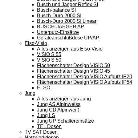
Busch und Jaeger Reflex SI
Busch-balance SI
Busch-Duro 2000 SI
Busch-Duro 2000 SI Linear
BUSCH-JAEGER AP
Unterputz-Einsätze
Geräteanschlußdose UP/AP
Elso-Visio
Alles anzeigen aus Elso-Visio
VISIO S 55
VISIO S 50
Flächenschalter Design VISIO 50
Flächenschalter Design VISIO 45
Flächenschalter Design VISIO Aufputz IP20
Flächenschalter Design VISIO Aufputz IP54
ELSO
Jung
Alles anzeigen aus Jung
Jung AS Alpinweiss
Jung CD Alpinweiß
Jung LS
Jung UP Schaltereinsätze
TEL Dosen
TV SAT Dosen
Netzwerkdosen