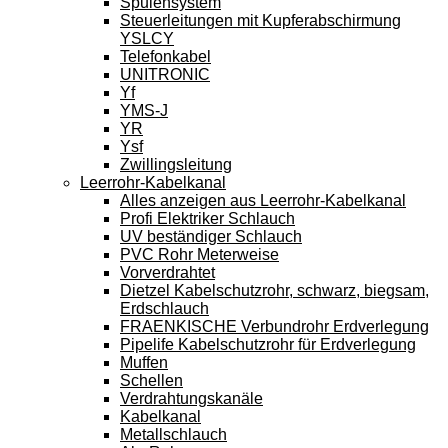
Spulensystem
Steuerleitungen mit Kupferabschirmung
YSLCY
Telefonkabel
UNITRONIC
Yf
YMS-J
YR
Ysf
Zwillingsleitung
Leerrohr-Kabelkanal
Alles anzeigen aus Leerrohr-Kabelkanal
Profi Elektriker Schlauch
UV beständiger Schlauch
PVC Rohr Meterweise
Vorverdrahtet
Dietzel Kabelschutzrohr, schwarz, biegsam,
Erdschlauch
FRAENKISCHE Verbundrohr Erdverlegung
Pipelife Kabelschutzrohr für Erdverlegung
Muffen
Schellen
Verdrahtungskanäle
Kabelkanal
Metallschlauch