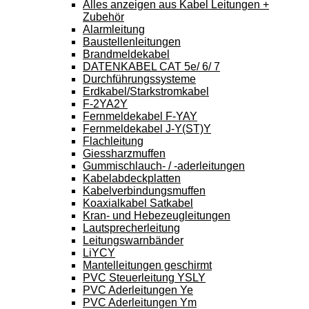
Alles anzeigen aus Kabel Leitungen +
Zubehör
Alarmleitung
Baustellenleitungen
Brandmeldekabel
DATENKABEL CAT 5e/ 6/ 7
Durchführungssysteme
Erdkabel/Starkstromkabel
F-2YA2Y
Fernmeldekabel F-YAY
Fernmeldekabel J-Y(ST)Y
Flachleitung
Giessharzmuffen
Gummischlauch- / -aderleitungen
Kabelabdeckplatten
Kabelverbindungsmuffen
Koaxialkabel Satkabel
Kran- und Hebezeugleitungen
Lautsprecherleitung
Leitungswarnbänder
LiYCY
Mantelleitungen geschirmt
PVC Steuerleitung YSLY
PVC Aderleitungen Ye
PVC Aderleitungen Ym