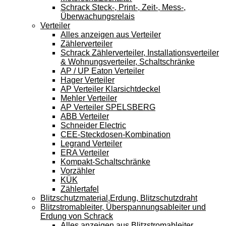
Schrack Steck-, Print-, Zeit-, Mess-,
Überwachungsrelais
Verteiler
Alles anzeigen aus Verteiler
Zählerverteiler
Schrack Zählerverteiler, Installationsverteiler
& Wohnungsverteiler, Schaltschränke
AP / UP Eaton Verteiler
Hager Verteiler
AP Verteiler Klarsichtdeckel
Mehler Verteiler
AP Verteiler SPELSBERG
ABB Verteiler
Schneider Electric
CEE-Steckdosen-Kombination
Legrand Verteiler
ERA Verteiler
Kompakt-Schaltschränke
Vorzähler
KÜK
Zählertafel
Blitzschutzmaterial,Erdung, Blitzschutzdraht
Blitzstromableiter, Überspannungsableiter und
Erdung von Schrack
Alles anzeigen aus Blitzstromableiter,