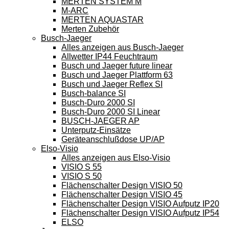
MERTEN SYSTEM M
M-ARC
MERTEN AQUASTAR
Merten Zubehör
Busch-Jaeger
Alles anzeigen aus Busch-Jaeger
Allwetter IP44 Feuchtraum
Busch und Jaeger future linear
Busch und Jaeger Plattform 63
Busch und Jaeger Reflex SI
Busch-balance SI
Busch-Duro 2000 SI
Busch-Duro 2000 SI Linear
BUSCH-JAEGER AP
Unterputz-Einsätze
Geräteanschlußdose UP/AP
Elso-Visio
Alles anzeigen aus Elso-Visio
VISIO S 55
VISIO S 50
Flächenschalter Design VISIO 50
Flächenschalter Design VISIO 45
Flächenschalter Design VISIO Aufputz IP20
Flächenschalter Design VISIO Aufputz IP54
ELSO