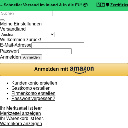
ler Versand im Inland & in die EU! 📦 🇦🇹 🛡️
Zertifizierter Trus
Verwende
die
Pfeile
Meine Einstellungen
nach
Versandland
oben
und
Willkommen zurück!
unten,
E-Mail-Adresse
um
Passwort
das
Anmelden
Anmelden
verfügbare
Ergebnis
auszuwählen.
Drücke
die
Kundenkonto erstellen
Eingabetaste,
Gastkonto erstellen
um
Firmenkonto erstellen
zum
Passwort vergessen?
ausgewählten
Suchergebnis
Ihr Merkzettel ist leer.
zu
Merkzettel anzeigen
gelangen.
Ihr Warenkorb ist leer.
Benutzer
Warenkorb anzeigen
von