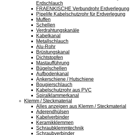
Erdschlauch
FRAENKISCHE Verbundrohr Erdverlegung
Pipelife Kabelschutzrohr für Erdverlegung
Muffen
Schellen
Verdrahtungskanäle
Kabelkanal
Metallschlauch
Alu-Rohr
Brüstungskanal
Dichtstopfen
Mastaufführung
Bügelschellen
Aufbodenkanal
Ankerschiene / Hutschiene
Bougierschlauch
Kabelschutzrohr aus PVC
Spiralklammerkanal
Klemm / Steckmaterial
Alles anzeigen aus Klemm / Steckmaterial
Aderendhülsen
Kabelverbinder
Keramikklemmen
Schraubklemmtechnik
Schraubverbinder