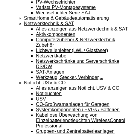
PV-Wechselrichter
Varista PV-Montagesysteme
Wechselrichter Serie SAJ
SmartHome & Gebäudeautomatisierung
Netzwerktechnik & SAT
Alles anzeigen aus Netzwerktechnik & SAT
Aktivkomponenten
Computerzubehör & Netzwerktechnik
Zubehör
Lichtwellenleiter (LWL / Glasfaser)
Netzwerkkabel
Netzwerkschränke und Serverschränke
DS/DW
SAT-Anlagen
Werkzeug, Stecker, Verbinder,...
Notlicht, USV & CO
Alles anzeigen aus Notlicht, USV & CO
Notleuchten
USV
CO-Großwarnanlagen für Garagen
Systemkomponenten / EVGs / Batterien
Kabellose Überwachung von
Einzelbatterienotleuchten WirelessControl
Professional
Gruppen- und Zentralbatterieanlagen