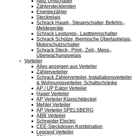
Netz Umschalter
Zählersteckleisten
Energiezähler
Steckrelais
Schrack Haupt-, Steuerschalter, Befehls-,
Meldegeräte
Schrack Leistungs-, Lasttrennschalter
Schrack Schütze, thermische Überlastrelais,
Motorschutzschalter
Schrack Steck-, Print-, Zeit-, Mess-,
Überwachungsrelais
Verteiler
Alles anzeigen aus Verteiler
Zählerverteiler
Schrack Zählerverteiler, Installationsverteiler
& Wohnungsverteiler, Schaltschränke
AP / UP Eaton Verteiler
Hager Verteiler
AP Verteiler Klarsichtdeckel
Mehler Verteiler
AP Verteiler SPELSBERG
ABB Verteiler
Schneider Electric
CEE-Steckdosen-Kombination
Legrand Verteiler