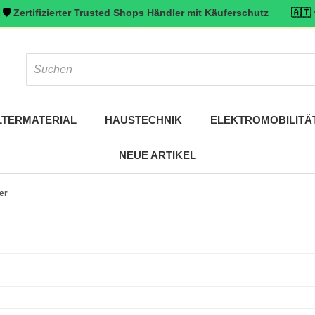
izierter Trusted Shops Händler mit Käuferschutz
🇦🇹 ⭐ Top bewer
LTERMATERIAL
HAUSTECHNIK
ELEKTROMOBILITÄ
NEUE ARTIKEL
er