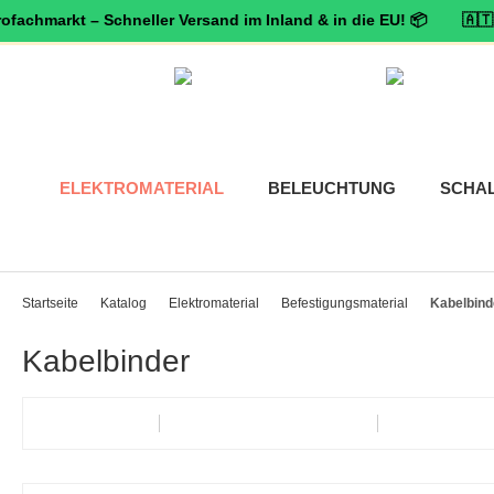
arkt – Schneller Versand im Inland & in die EU! 📦 🇦🇹 🛡️
Zertif
ELEKTROMATERIAL
BELEUCHTUNG
SCHA
Startseite
Katalog
Elektromaterial
Befestigungsmaterial
Kabelbind
Kabelbinder