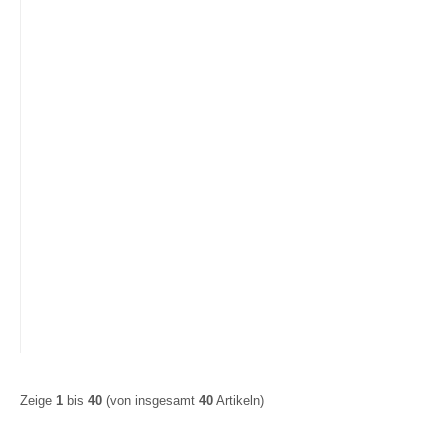
Kabelbinder, UV- und
Kabelbinder, naturf
kältebeständig, 4,5x360mm
7,5x450m
Zeige
1
bis
40
(von insgesamt
40
Artikeln)