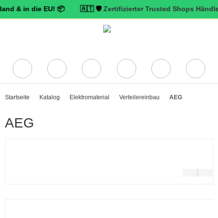
in die EU! 📦 🇦🇹 🛡️
Zertifizierter Trusted Shops Händler mit Kä
Startseite
Katalog
Elektromaterial
Verteilereinbau
AEG
AEG