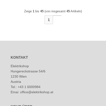
Zeige
1
bis
45
(von insgesamt
45
Artikeln)
1
KONTAKT
Elektrikshop
Hungereckstrasse 54/6
1230 Wien
Austria
Tel.: +43 1 6000984
Emai: office@elektrikshop.at