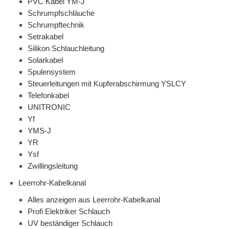
PVC Kabel YM-J
Schrumpfschläuche
Schrumpftechnik
Setrakabel
Silikon Schlauchleitung
Solarkabel
Spulensystem
Steuerleitungen mit Kupferabschirmung YSLCY
Telefonkabel
UNITRONIC
Yf
YMS-J
YR
Ysf
Zwillingsleitung
Leerrohr-Kabelkanal
Alles anzeigen aus Leerrohr-Kabelkanal
Profi Elektriker Schlauch
UV beständiger Schlauch