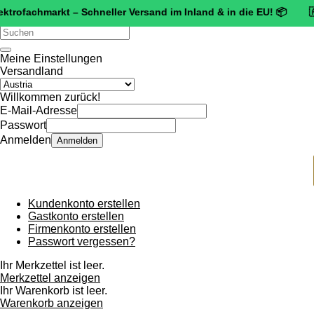
chmarkt – Schneller Versand im Inland & in die EU! 📦 🇦🇹 🛡️
Ze
Verwende
die
Pfeile
Meine Einstellungen
nach
Versandland
oben
und
Willkommen zurück!
unten,
E-Mail-Adresse
um
Passwort
das
Anmelden
Anmelden
verfügbare
Ergebnis
auszuwählen.
Drücke
die
Kundenkonto erstellen
Eingabetaste,
Gastkonto erstellen
um
Firmenkonto erstellen
zum
Passwort vergessen?
ausgewählten
Suchergebnis
Ihr Merkzettel ist leer.
zu
Merkzettel anzeigen
gelangen.
Ihr Warenkorb ist leer.
Benutzer
Warenkorb anzeigen
von