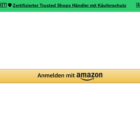
rtifizierter Trusted Shops Händler mit Käuferschutz
🇦🇹 ⭐ Top be