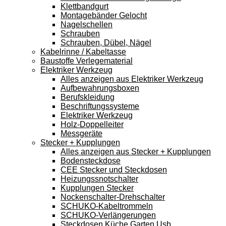
Klettbandgurt
Montagebänder Gelocht
Nagelschellen
Schrauben
Schrauben, Dübel, Nägel
Kabelrinne / Kabeltasse
Baustoffe Verlegematerial
Elektriker Werkzeug
Alles anzeigen aus Elektriker Werkzeug
Aufbewahrungsboxen
Berufskleidung
Beschriftungssysteme
Elektriker Werkzeug
Holz-Doppelleiter
Messgeräte
Stecker + Kupplungen
Alles anzeigen aus Stecker + Kupplungen
Bodensteckdose
CEE Stecker und Steckdosen
Heizungssnotschalter
Kupplungen Stecker
Nockenschalter-Drehschalter
SCHUKO-Kabeltrommeln
SCHUKO-Verlängerungen
Steckdosen Küche Garten Usb