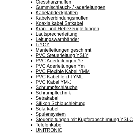
Giessharzmuffen
Gummischlauch- / -aderleitungen
Kabelabdeckplatten
Kabelverbindungsmuffen
Koaxialkabel Satkabel
Kran- und Hebezeugleitungen
Lautsprecherleitung
Leitungswarnbänder
LiYCY
Mantelleitungen geschirmt
PVC Steuerleitung YSLY
PVC Aderleitungen Ye
PVC Aderleitungen Ym
PVC Flexible Kabel YMM
PVC Kabel leicht YML
PVC Kabel YM-J
Schrumpfschläuche
Schrumpftechnik
Setrakabel
Silikon Schlauchleitung
Solarkabel
Spulensystem
Steuerleitungen mit Kupferabschirmung YSL
Telefonkabel
UNITRONIC