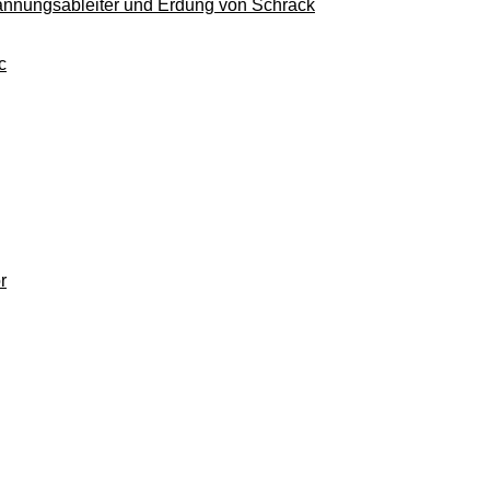
pannungsableiter und Erdung von Schrack
c
r