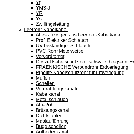
Yf
YMS-J
YR
Ysf
Zwillingsleitung
Leerrohr-Kabelkanal
Alles anzeigen aus Leerrohr-Kabelkanal
Profi Elektriker Schlauch
UV beständiger Schlauch
PVC Rohr Meterweise
Vorverdrahtet
Dietzel Kabelschutzrohr, schwarz, biegsam, E
FRAENKISCHE Verbundrohr Erdverlegung
Pipelife Kabelschutzrohr für Erdverlegung
Muffen
Schellen
Verdrahtungskanäle
Kabelkanal
Metallschlauch
Alu-Rohr
Brüstungskanal
Dichtstopfen
Mastaufführung
Bügelschellen
Aufbodenkanal