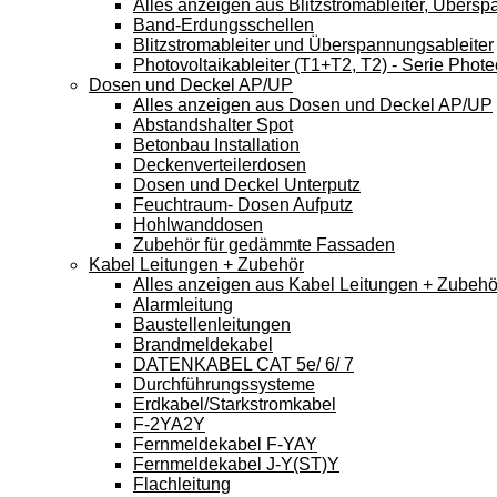
Alles anzeigen aus Blitzstromableiter, Übers
Band-Erdungsschellen
Blitzstromableiter und Überspannungsableiter
Photovoltaikableiter (T1+T2, T2) - Serie Phote
Dosen und Deckel AP/UP
Alles anzeigen aus Dosen und Deckel AP/UP
Abstandshalter Spot
Betonbau Installation
Deckenverteilerdosen
Dosen und Deckel Unterputz
Feuchtraum- Dosen Aufputz
Hohlwanddosen
Zubehör für gedämmte Fassaden
Kabel Leitungen + Zubehör
Alles anzeigen aus Kabel Leitungen + Zubehö
Alarmleitung
Baustellenleitungen
Brandmeldekabel
DATENKABEL CAT 5e/ 6/ 7
Durchführungssysteme
Erdkabel/Starkstromkabel
F-2YA2Y
Fernmeldekabel F-YAY
Fernmeldekabel J-Y(ST)Y
Flachleitung