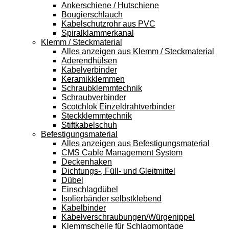
Ankerschiene / Hutschiene
Bougierschlauch
Kabelschutzrohr aus PVC
Spiralklammerkanal
Klemm / Steckmaterial
Alles anzeigen aus Klemm / Steckmaterial
Aderendhülsen
Kabelverbinder
Keramikklemmen
Schraubklemmtechnik
Schraubverbinder
Scotchlok Einzeldrahtverbinder
Steckklemmtechnik
Stiftkabelschuh
Befestigungsmaterial
Alles anzeigen aus Befestigungsmaterial
CMS Cable Management System
Deckenhaken
Dichtungs-, Füll- und Gleitmittel
Dübel
Einschlagdübel
Isolierbänder selbstklebend
Kabelbinder
Kabelverschraubungen/Würgenippel
Klemmschelle für Schlagmontage