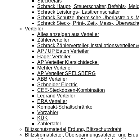
Steckrelais
Schrack Haupt-, Steuerschalter, Befehls-, Mel
Schrack Leistungs-, Lasttrennschalter
Schrack Schütze, thermische Überlastrelais, M
Schrack Steck-, Print-, Zeit-, Mess-, Überwach
Verteiler
Alles anzeigen aus Verteiler
Zählerverteiler
Schrack Zählerverteiler, Installationsverteile
AP / UP Eaton Verteiler
Hager Verteiler
AP Verteiler Klarsichtdeckel
Mehler Verteiler
AP Verteiler SPELSBERG
ABB Verteiler
Schneider Electric
CEE-Steckdosen-Kombination
Legrand Verteiler
ERA Verteiler
Kompakt-Schaltschränke
Vorzähler
KÜK
Zählertafel
Blitzschutzmaterial,Erdung, Blitzschutzdraht
Blitzstromableiter, Überspannungsableiter und Erd