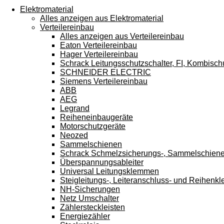
Touchgeräten
Elektromaterial
können
Alles anzeigen aus Elektromaterial
Touch-
Verteilereinbau
und
Alles anzeigen aus Verteilereinbau
Streichgesten
Eaton Verteilereinbau
verwenden.
Hager Verteilereinbau
Schrack Leitungsschutzschalter, FI, Kombisch
SCHNEIDER ELECTRIC
Siemens Verteilereinbau
ABB
AEG
Legrand
Reiheneinbaugeräte
Motorschutzgeräte
Neozed
Sammelschienen
Schrack Schmelzsicherungs-, Sammelschien
Überspannungsableiter
Universal Leitungsklemmen
Steigleitungs-, Leiteranschluss- und Reihen
NH-Sicherungen
Netz Umschalter
Zählersteckleisten
Energiezähler