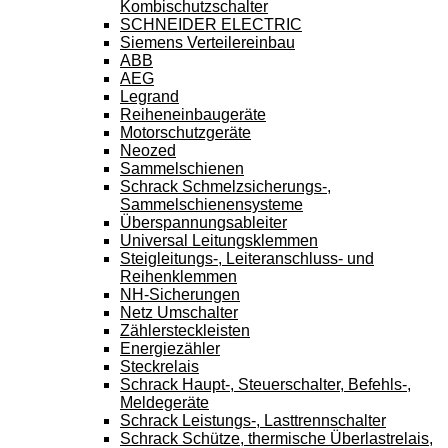
Kombischutzschalter
SCHNEIDER ELECTRIC
Siemens Verteilereinbau
ABB
AEG
Legrand
Reiheneinbaugeräte
Motorschutzgeräte
Neozed
Sammelschienen
Schrack Schmelzsicherungs-,
Sammelschienensysteme
Überspannungsableiter
Universal Leitungsklemmen
Steigleitungs-, Leiteranschluss- und
Reihenklemmen
NH-Sicherungen
Netz Umschalter
Zählersteckleisten
Energiezähler
Steckrelais
Schrack Haupt-, Steuerschalter, Befehls-,
Meldegeräte
Schrack Leistungs-, Lasttrennschalter
Schrack Schütze, thermische Überlastrelais,