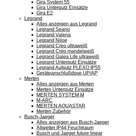
Gira System 55
Gira Unterputz Einsätze
Gira E2
Legrand
Alles anzeigen aus Legrand
Legrand Seano
Legrand Valena
Legrand Niloe
Legrand Creo ultraweiß
Legrand Creo mandelweiß
Legrand Galea Life ultraweiß
Legrand Unterputz Einsätze
Legrand Aufputz PLEXO IP55
Geräteanschlußdose UP/AP
Merten
Alles anzeigen aus Merten
Merten Unterputz Einsätze
MERTEN SYSTEM M
M-ARC
MERTEN AQUASTAR
Merten Zubehör
Busch-Jaeger
Alles anzeigen aus Busch-Jaeger
Allwetter IP44 Feuchtraum
Busch und Jaeger future linear