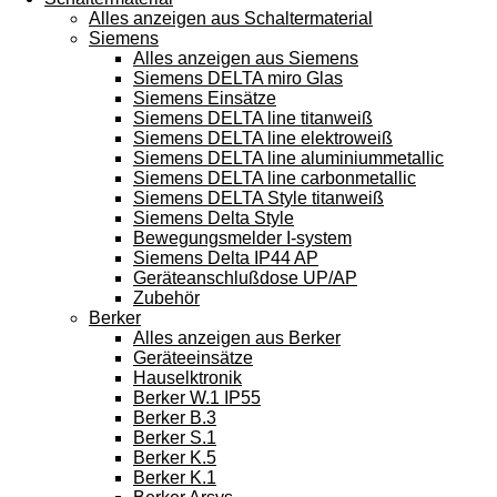
Alles anzeigen aus Schaltermaterial
Siemens
Alles anzeigen aus Siemens
Siemens DELTA miro Glas
Siemens Einsätze
Siemens DELTA line titanweiß
Siemens DELTA line elektroweiß
Siemens DELTA line aluminiummetallic
Siemens DELTA line carbonmetallic
Siemens DELTA Style titanweiß
Siemens Delta Style
Bewegungsmelder I-system
Siemens Delta IP44 AP
Geräteanschlußdose UP/AP
Zubehör
Berker
Alles anzeigen aus Berker
Geräteeinsätze
Hauselktronik
Berker W.1 IP55
Berker B.3
Berker S.1
Berker K.5
Berker K.1