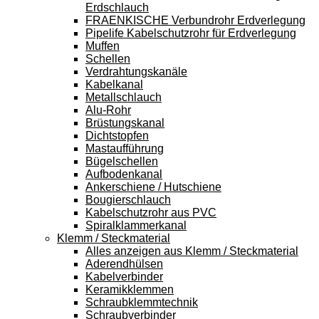
Erdschlauch
FRAENKISCHE Verbundrohr Erdverlegung
Pipelife Kabelschutzrohr für Erdverlegung
Muffen
Schellen
Verdrahtungskanäle
Kabelkanal
Metallschlauch
Alu-Rohr
Brüstungskanal
Dichtstopfen
Mastaufführung
Bügelschellen
Aufbodenkanal
Ankerschiene / Hutschiene
Bougierschlauch
Kabelschutzrohr aus PVC
Spiralklammerkanal
Klemm / Steckmaterial
Alles anzeigen aus Klemm / Steckmaterial
Aderendhülsen
Kabelverbinder
Keramikklemmen
Schraubklemmtechnik
Schraubverbinder