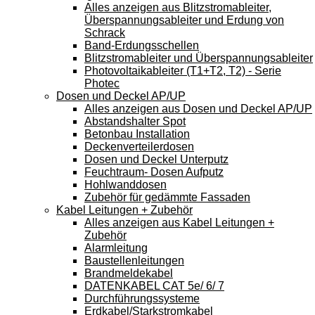
Alles anzeigen aus Blitzstromableiter,
Überspannungsableiter und Erdung von
Schrack
Band-Erdungsschellen
Blitzstromableiter und Überspannungsableiter
Photovoltaikableiter (T1+T2, T2) - Serie
Photec
Dosen und Deckel AP/UP
Alles anzeigen aus Dosen und Deckel AP/UP
Abstandshalter Spot
Betonbau Installation
Deckenverteilerdosen
Dosen und Deckel Unterputz
Feuchtraum- Dosen Aufputz
Hohlwanddosen
Zubehör für gedämmte Fassaden
Kabel Leitungen + Zubehör
Alles anzeigen aus Kabel Leitungen +
Zubehör
Alarmleitung
Baustellenleitungen
Brandmeldekabel
DATENKABEL CAT 5e/ 6/ 7
Durchführungssysteme
Erdkabel/Starkstromkabel