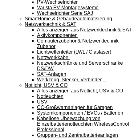
PV-Wechselrichter
Varista PV-Montagesysteme
Wechselrichter Serie SAJ
SmartHome & Gebäudeautomatisierung
Netzwerktechnik & SAT
Alles anzeigen aus Netzwerktechnik & SAT
Aktivkomponenten
Computerzubehör & Netzwerktechnik
Zubehör
Lichtwellenleiter (LWL / Glasfaser)
Netzwerkkabel
Netzwerkschränke und Serverschränke
DS/DW
SAT-Anlagen
Werkzeug, Stecker, Verbinder,...
Notlicht, USV & CO
Alles anzeigen aus Notlicht, USV & CO
Notleuchten
USV
CO-Großwarnanlagen für Garagen
Systemkomponenten / EVGs / Batterien
Kabellose Überwachung von
Einzelbatterienotleuchten WirelessControl
Professional
Gruppen- und Zentralbatterieanlagen