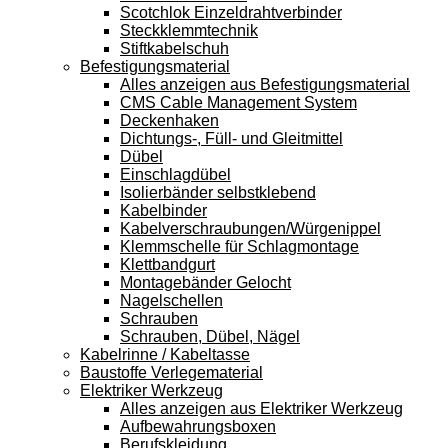
Scotchlok Einzeldrahtverbinder
Steckklemmtechnik
Stiftkabelschuh
Befestigungsmaterial
Alles anzeigen aus Befestigungsmaterial
CMS Cable Management System
Deckenhaken
Dichtungs-, Füll- und Gleitmittel
Dübel
Einschlagdübel
Isolierbänder selbstklebend
Kabelbinder
Kabelverschraubungen/Würgenippel
Klemmschelle für Schlagmontage
Klettbandgurt
Montagebänder Gelocht
Nagelschellen
Schrauben
Schrauben, Dübel, Nägel
Kabelrinne / Kabeltasse
Baustoffe Verlegematerial
Elektriker Werkzeug
Alles anzeigen aus Elektriker Werkzeug
Aufbewahrungsboxen
Berufskleidung