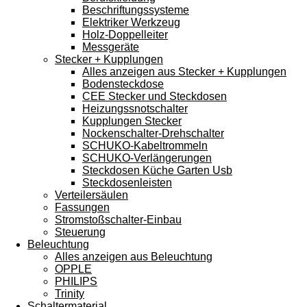
Beschriftungssysteme
Elektriker Werkzeug
Holz-Doppelleiter
Messgeräte
Stecker + Kupplungen
Alles anzeigen aus Stecker + Kupplungen
Bodensteckdose
CEE Stecker und Steckdosen
Heizungssnotschalter
Kupplungen Stecker
Nockenschalter-Drehschalter
SCHUKO-Kabeltrommeln
SCHUKO-Verlängerungen
Steckdosen Küche Garten Usb
Steckdosenleisten
Verteilersäulen
Fassungen
Stromstoßschalter-Einbau
Steuerung
Beleuchtung
Alles anzeigen aus Beleuchtung
OPPLE
PHILIPS
Trinity
Schaltermaterial