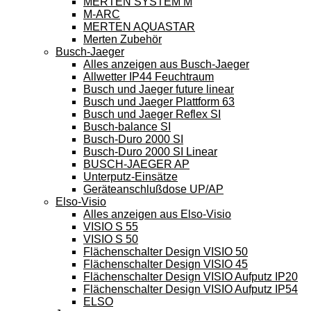
MERTEN SYSTEM M
M-ARC
MERTEN AQUASTAR
Merten Zubehör
Busch-Jaeger
Alles anzeigen aus Busch-Jaeger
Allwetter IP44 Feuchtraum
Busch und Jaeger future linear
Busch und Jaeger Plattform 63
Busch und Jaeger Reflex SI
Busch-balance SI
Busch-Duro 2000 SI
Busch-Duro 2000 SI Linear
BUSCH-JAEGER AP
Unterputz-Einsätze
Geräteanschlußdose UP/AP
Elso-Visio
Alles anzeigen aus Elso-Visio
VISIO S 55
VISIO S 50
Flächenschalter Design VISIO 50
Flächenschalter Design VISIO 45
Flächenschalter Design VISIO Aufputz IP20
Flächenschalter Design VISIO Aufputz IP54
ELSO