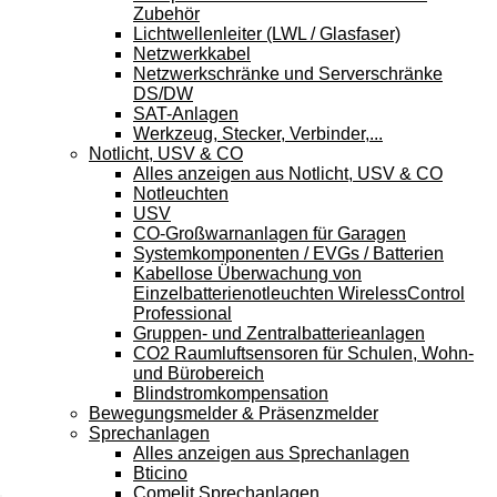
Zubehör
Lichtwellenleiter (LWL / Glasfaser)
Netzwerkkabel
Netzwerkschränke und Serverschränke
DS/DW
SAT-Anlagen
Werkzeug, Stecker, Verbinder,...
Notlicht, USV & CO
Alles anzeigen aus Notlicht, USV & CO
Notleuchten
USV
CO-Großwarnanlagen für Garagen
Systemkomponenten / EVGs / Batterien
Kabellose Überwachung von
Einzelbatterienotleuchten WirelessControl
Professional
Gruppen- und Zentralbatterieanlagen
CO2 Raumluftsensoren für Schulen, Wohn-
und Bürobereich
Blindstromkompensation
Bewegungsmelder & Präsenzmelder
Sprechanlagen
Alles anzeigen aus Sprechanlagen
Bticino
Comelit Sprechanlagen