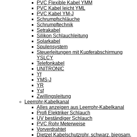
PVC Flexible Kabel YMM
PVC Kabel leicht YML
PVC Kabel YM-J
Schrumpfschläuche
Schrumpftechnik
Setrakabel
Silikon Schlauchleitung
Solarkabel
Spulensystem
Steuerleitungen mit Kupferabschirmung
YSLCY
Telefonkabel
UNITRONIC
Yf
YMS-J
YR
Ysf
Zwillingsleitung
Leerrohr-Kabelkanal
Alles anzeigen aus Leerrohr-Kabelkanal
Profi Elektriker Schlauch
UV beständiger Schlauch
PVC Rohr Meterweise
Vorverdrahtet
Dietzel Kabelschutzrohr, schwarz, biegsam,