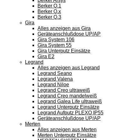
Berker Arsys
Berker Q.1
Berker Q.x
Berker Q.3
Gira
Alles anzeigen aus Gira
Geräteanschlußdose UP/AP
Gira System 106
Gira System 55
Gira Unterputz Einsätze
Gira E2
Legrand
Alles anzeigen aus Legrand
Legrand Seano
Legrand Valena
Legrand Niloe
Legrand Creo ultraweiß
Legrand Creo mandelweiß
Legrand Galea Life ultraweiß
Legrand Unterputz Einsätze
Legrand Aufputz PLEXO IP55
Geräteanschlußdose UP/AP
Merten
Alles anzeigen aus Merten
Merten Unterputz Einsätze