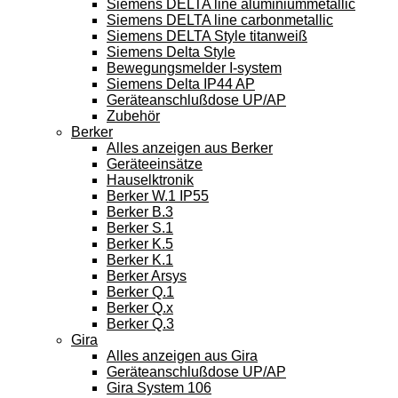
Siemens DELTA line aluminiummetallic
Siemens DELTA line carbonmetallic
Siemens DELTA Style titanweiß
Siemens Delta Style
Bewegungsmelder I-system
Siemens Delta IP44 AP
Geräteanschlußdose UP/AP
Zubehör
Berker
Alles anzeigen aus Berker
Geräteeinsätze
Hauselktronik
Berker W.1 IP55
Berker B.3
Berker S.1
Berker K.5
Berker K.1
Berker Arsys
Berker Q.1
Berker Q.x
Berker Q.3
Gira
Alles anzeigen aus Gira
Geräteanschlußdose UP/AP
Gira System 106