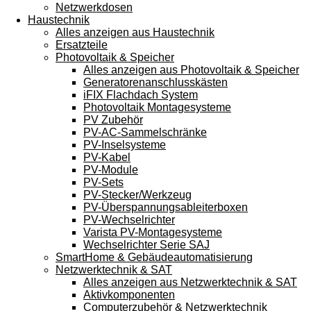
Netzwerkdosen
Haustechnik
Alles anzeigen aus Haustechnik
Ersatzteile
Photovoltaik & Speicher
Alles anzeigen aus Photovoltaik & Speicher
Generatorenanschlusskästen
iFIX Flachdach System
Photovoltaik Montagesysteme
PV Zubehör
PV-AC-Sammelschränke
PV-Inselsysteme
PV-Kabel
PV-Module
PV-Sets
PV-Stecker/Werkzeug
PV-Überspannungsableiterboxen
PV-Wechselrichter
Varista PV-Montagesysteme
Wechselrichter Serie SAJ
SmartHome & Gebäudeautomatisierung
Netzwerktechnik & SAT
Alles anzeigen aus Netzwerktechnik & SAT
Aktivkomponenten
Computerzubehör & Netzwerktechnik