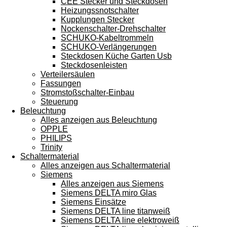
CEE Stecker und Steckdosen
Heizungssnotschalter
Kupplungen Stecker
Nockenschalter-Drehschalter
SCHUKO-Kabeltrommeln
SCHUKO-Verlängerungen
Steckdosen Küche Garten Usb
Steckdosenleisten
Verteilersäulen
Fassungen
Stromstoßschalter-Einbau
Steuerung
Beleuchtung
Alles anzeigen aus Beleuchtung
OPPLE
PHILIPS
Trinity
Schaltermaterial
Alles anzeigen aus Schaltermaterial
Siemens
Alles anzeigen aus Siemens
Siemens DELTA miro Glas
Siemens Einsätze
Siemens DELTA line titanweiß
Siemens DELTA line elektroweiß