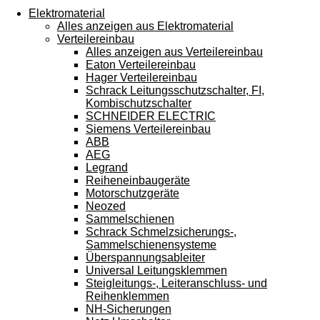
Touchgeräten
Elektromaterial
können
Alles anzeigen aus Elektromaterial
Touch-
Verteilereinbau
und
Alles anzeigen aus Verteilereinbau
Streichgesten
Eaton Verteilereinbau
verwenden.
Hager Verteilereinbau
Schrack Leitungsschutzschalter, FI,
Kombischutzschalter
SCHNEIDER ELECTRIC
Siemens Verteilereinbau
ABB
AEG
Legrand
Reiheneinbaugeräte
Motorschutzgeräte
Neozed
Sammelschienen
Schrack Schmelzsicherungs-,
Sammelschienensysteme
Überspannungsableiter
Universal Leitungsklemmen
Steigleitungs-, Leiteranschluss- und
Reihenklemmen
NH-Sicherungen