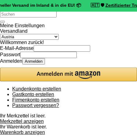
sand im Inland & in die EU! 📦 🇦🇹 🛡️
Zertifizierter Trusted Sho
Verwende
die
Pfeile
Meine Einstellungen
nach
Versandland
oben
und
Willkommen zurück!
unten,
E-Mail-Adresse
um
Passwort
das
Anmelden
Anmelden
verfügbare
Ergebnis
auszuwählen.
Drücke
die
Kundenkonto erstellen
Eingabetaste,
Gastkonto erstellen
um
Firmenkonto erstellen
zum
Passwort vergessen?
ausgewählten
Suchergebnis
Ihr Merkzettel ist leer.
zu
Merkzettel anzeigen
gelangen.
Ihr Warenkorb ist leer.
Benutzer
Warenkorb anzeigen
von