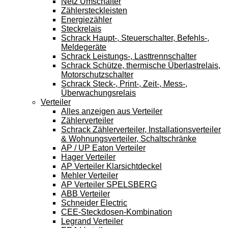
Netz Umschalter
Zählersteckleisten
Energiezähler
Steckrelais
Schrack Haupt-, Steuerschalter, Befehls-,
Meldegeräte
Schrack Leistungs-, Lasttrennschalter
Schrack Schütze, thermische Überlastrelais,
Motorschutzschalter
Schrack Steck-, Print-, Zeit-, Mess-,
Überwachungsrelais
Verteiler
Alles anzeigen aus Verteiler
Zählerverteiler
Schrack Zählerverteiler, Installationsverteiler
& Wohnungsverteiler, Schaltschränke
AP / UP Eaton Verteiler
Hager Verteiler
AP Verteiler Klarsichtdeckel
Mehler Verteiler
AP Verteiler SPELSBERG
ABB Verteiler
Schneider Electric
CEE-Steckdosen-Kombination
Legrand Verteiler