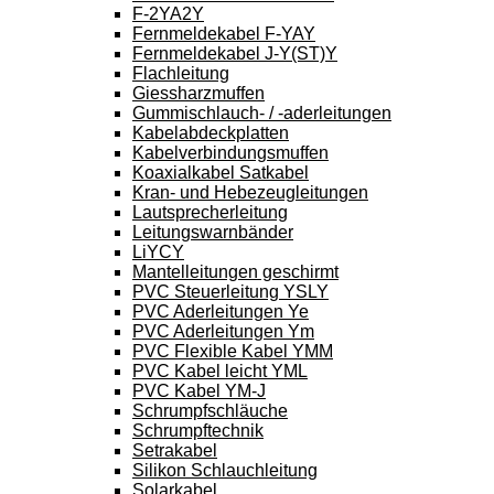
F-2YA2Y
Fernmeldekabel F-YAY
Fernmeldekabel J-Y(ST)Y
Flachleitung
Giessharzmuffen
Gummischlauch- / -aderleitungen
Kabelabdeckplatten
Kabelverbindungsmuffen
Koaxialkabel Satkabel
Kran- und Hebezeugleitungen
Lautsprecherleitung
Leitungswarnbänder
LiYCY
Mantelleitungen geschirmt
PVC Steuerleitung YSLY
PVC Aderleitungen Ye
PVC Aderleitungen Ym
PVC Flexible Kabel YMM
PVC Kabel leicht YML
PVC Kabel YM-J
Schrumpfschläuche
Schrumpftechnik
Setrakabel
Silikon Schlauchleitung
Solarkabel