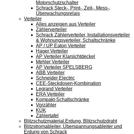
Motorschutzschalter
Schrack Steck-, Print-, Zeit-, Mess-,
Überwachungsrelais
Verteiler
Alles anzeigen aus Verteiler
Zählerverteiler
Schrack Zählerverteiler, Installationsverteiler
& Wohnungsverteiler, Schaltschränke
AP / UP Eaton Verteiler
Hager Verteiler
AP Verteiler Klarsichtdeckel
Mehler Verteiler
AP Verteiler SPELSBERG
ABB Verteiler
Schneider Electric
CEE-Steckdosen-Kombination
Legrand Verteiler
ERA Verteiler
Kompakt-Schaltschränke
Vorzähler
KÜK
Zählertafel
Blitzschutzmaterial,Erdung, Blitzschutzdraht
Blitzstromableiter, Überspannungsableiter und
Erdung von Schrack