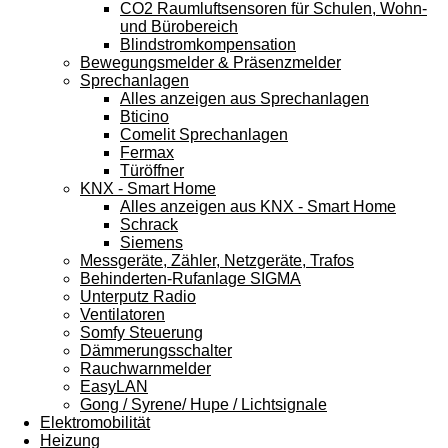
CO2 Raumluftsensoren für Schulen, Wohn-
und Bürobereich
Blindstromkompensation
Bewegungsmelder & Präsenzmelder
Sprechanlagen
Alles anzeigen aus Sprechanlagen
Bticino
Comelit Sprechanlagen
Fermax
Türöffner
KNX - Smart Home
Alles anzeigen aus KNX - Smart Home
Schrack
Siemens
Messgeräte, Zähler, Netzgeräte, Trafos
Behinderten-Rufanlage SIGMA
Unterputz Radio
Ventilatoren
Somfy Steuerung
Dämmerungsschalter
Rauchwarnmelder
EasyLAN
Gong / Syrene/ Hupe / Lichtsignale
Elektromobilität
Heizung