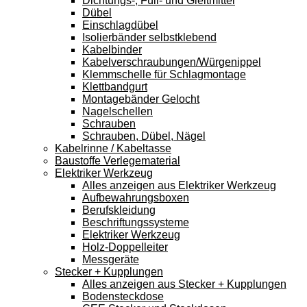
Dichtungs-, Füll- und Gleitmittel
Dübel
Einschlagdübel
Isolierbänder selbstklebend
Kabelbinder
Kabelverschraubungen/Würgenippel
Klemmschelle für Schlagmontage
Klettbandgurt
Montagebänder Gelocht
Nagelschellen
Schrauben
Schrauben, Dübel, Nägel
Kabelrinne / Kabeltasse
Baustoffe Verlegematerial
Elektriker Werkzeug
Alles anzeigen aus Elektriker Werkzeug
Aufbewahrungsboxen
Berufskleidung
Beschriftungssysteme
Elektriker Werkzeug
Holz-Doppelleiter
Messgeräte
Stecker + Kupplungen
Alles anzeigen aus Stecker + Kupplungen
Bodensteckdose