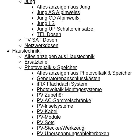
Jung
Alles anzeigen aus Jung
Jung AS Alpinweiss
Jung CD Alpinweiß
Jung LS
Jung UP Schaltereinsätze
TEL Dosen
TV SAT Dosen
Netzwerkdosen
Haustechnik
Alles anzeigen aus Haustechnik
Ersatzteile
Photovoltaik & Speicher
Alles anzeigen aus Photovoltaik & Speicher
Generatorenanschlusskästen
iFIX Flachdach System
Photovoltaik Montagesysteme
PV Zubehör
PV-AC-Sammelschränke
PV-Inselsysteme
PV-Kabel
PV-Module
PV-Sets
PV-Stecker/Werkzeug
PV-Überspannungsableiterboxen