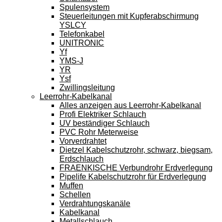
Spulensystem
Steuerleitungen mit Kupferabschirmung
YSLCY
Telefonkabel
UNITRONIC
Yf
YMS-J
YR
Ysf
Zwillingsleitung
Leerrohr-Kabelkanal
Alles anzeigen aus Leerrohr-Kabelkanal
Profi Elektriker Schlauch
UV beständiger Schlauch
PVC Rohr Meterweise
Vorverdrahtet
Dietzel Kabelschutzrohr, schwarz, biegsam,
Erdschlauch
FRAENKISCHE Verbundrohr Erdverlegung
Pipelife Kabelschutzrohr für Erdverlegung
Muffen
Schellen
Verdrahtungskanäle
Kabelkanal
Metallschlauch