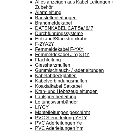
Alles anzeigen aus Kabel Leitungen +
Zubehör
Alarmleitung
Baustellenleitungen
Brandmeldekabel
DATENKABEL CAT 5e/ 6/ 7
Durchführungssysteme
Erdkabel/Starkstromkabel
F-2YA2Y
Fernmeldekabel F-YAY
Fernmeldekabel J-Y(ST)Y
Flachleitung
Giessharzmuffen
Gummischlauch- / -aderleitungen
Kabelabdeckplatten
Kabelverbindungsmuffen
Koaxialkabel Satkabel
Kran- und Hebezeugleitungen
Lautsprecherleitung
Leitungswarnbänder
LiYCY
Mantelleitungen geschirmt
PVC Steuerleitung YSLY
PVC Aderleitungen Ye
PVC Aderleitungen Ym