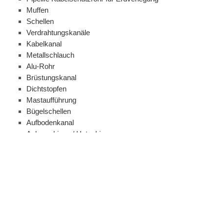
Muffen
Schellen
Verdrahtungskanäle
Kabelkanal
Metallschlauch
Alu-Rohr
Brüstungskanal
Dichtstopfen
Mastaufführung
Bügelschellen
Aufbodenkanal
Ankerschiene / Hutschiene
Bougierschlauch
Kabelschutzrohr aus PVC
Spiralklammerkanal
Klemm / Steckmaterial
Alles anzeigen aus Klemm / Steckmaterial
Aderendhülsen