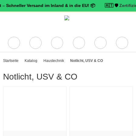
eller Versand im Inland & in die EU! 📦 🇦🇹 🛡️
Zertifizierter Tr
Startseite
Katalog
Haustechnik
Notlicht, USV & CO
Notlicht, USV & CO