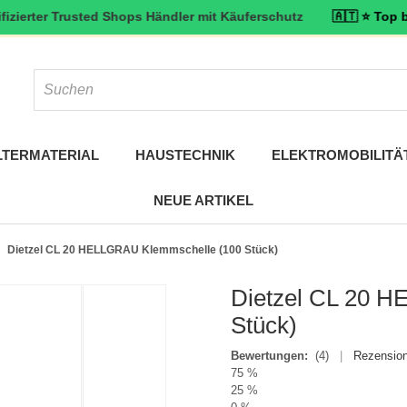
r Trusted Shops Händler mit Käuferschutz
🇦🇹 ⭐ Top bewertet: 4
LTERMATERIAL
HAUSTECHNIK
ELEKTROMOBILITÄ
NEUE ARTIKEL
Dietzel CL 20 HELLGRAU Klemmschelle (100 Stück)
Dietzel CL 20 
Stück)
Bewertungen:
(4)
|
Rezension
75 %
25 %