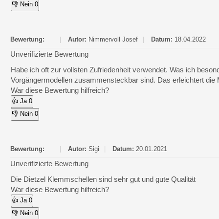
👎 Nein
0
Bewertung:
|
Autor:
Nimmervoll Josef
|
Datum:
18.04.2022
Unverifizierte Bewertung
Habe ich oft zur vollsten Zufriedenheit verwendet. Was ich beso
Vorgängermodellen zusammensteckbar sind. Das erleichtert die 
War diese Bewertung hilfreich?
👍 Ja
0
👎 Nein
0
Bewertung:
|
Autor:
Sigi
|
Datum:
20.01.2021
Unverifizierte Bewertung
Die Dietzel Klemmschellen sind sehr gut und gute Qualität
War diese Bewertung hilfreich?
👍 Ja
0
👎 Nein
0