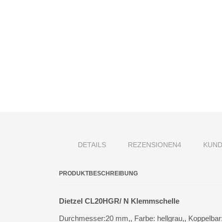
DETAILS
REZENSIONEN
4
KUND
PRODUKTBESCHREIBUNG
Dietzel CL20HGR/ N Klemmschelle
Durchmesser:20 mm,, Farbe: hellgrau,, Koppelbar: j