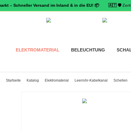
Schneller Versand im Inland & in die EU! 📦 🇦🇹 🛡️
Zertifizierte
ELEKTROMATERIAL
BELEUCHTUNG
SCHA
Startseite
Katalog
Elektromaterial
Leerrohr-Kabelkanal
Schellen