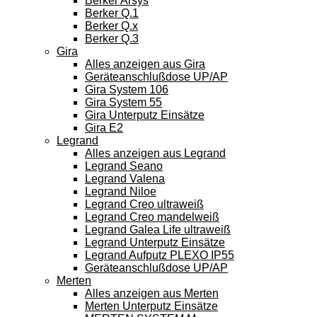
Berker Arsys
Berker Q.1
Berker Q.x
Berker Q.3
Gira
Alles anzeigen aus Gira
Geräteanschlußdose UP/AP
Gira System 106
Gira System 55
Gira Unterputz Einsätze
Gira E2
Legrand
Alles anzeigen aus Legrand
Legrand Seano
Legrand Valena
Legrand Niloe
Legrand Creo ultraweiß
Legrand Creo mandelweiß
Legrand Galea Life ultraweiß
Legrand Unterputz Einsätze
Legrand Aufputz PLEXO IP55
Geräteanschlußdose UP/AP
Merten
Alles anzeigen aus Merten
Merten Unterputz Einsätze