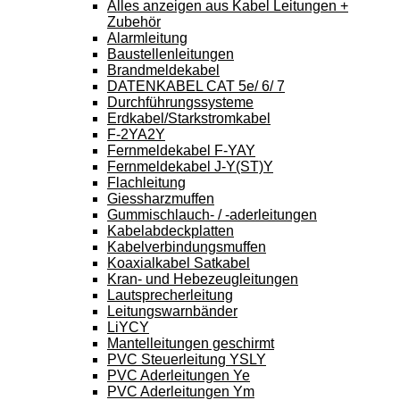
Alles anzeigen aus Kabel Leitungen +
Zubehör
Alarmleitung
Baustellenleitungen
Brandmeldekabel
DATENKABEL CAT 5e/ 6/ 7
Durchführungssysteme
Erdkabel/Starkstromkabel
F-2YA2Y
Fernmeldekabel F-YAY
Fernmeldekabel J-Y(ST)Y
Flachleitung
Giessharzmuffen
Gummischlauch- / -aderleitungen
Kabelabdeckplatten
Kabelverbindungsmuffen
Koaxialkabel Satkabel
Kran- und Hebezeugleitungen
Lautsprecherleitung
Leitungswarnbänder
LiYCY
Mantelleitungen geschirmt
PVC Steuerleitung YSLY
PVC Aderleitungen Ye
PVC Aderleitungen Ym