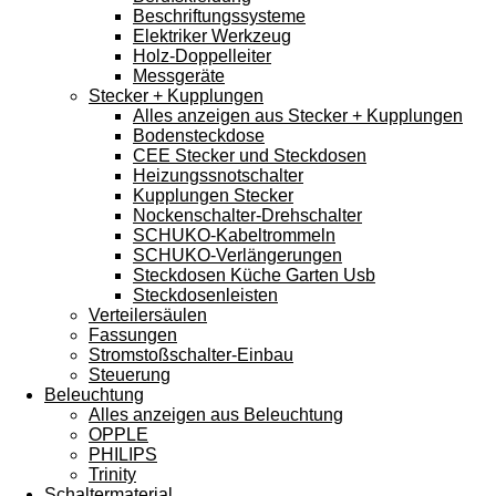
Beschriftungssysteme
Elektriker Werkzeug
Holz-Doppelleiter
Messgeräte
Stecker + Kupplungen
Alles anzeigen aus Stecker + Kupplungen
Bodensteckdose
CEE Stecker und Steckdosen
Heizungssnotschalter
Kupplungen Stecker
Nockenschalter-Drehschalter
SCHUKO-Kabeltrommeln
SCHUKO-Verlängerungen
Steckdosen Küche Garten Usb
Steckdosenleisten
Verteilersäulen
Fassungen
Stromstoßschalter-Einbau
Steuerung
Beleuchtung
Alles anzeigen aus Beleuchtung
OPPLE
PHILIPS
Trinity
Schaltermaterial