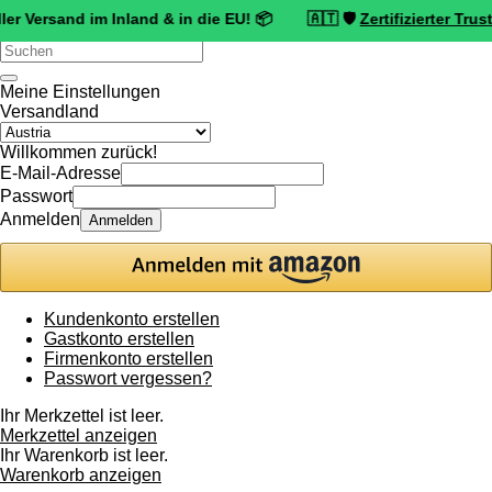
nd im Inland & in die EU! 📦 🇦🇹 🛡️
Zertifizierter Trusted Shops
Verwende
die
Pfeile
Meine Einstellungen
nach
Versandland
oben
und
Willkommen zurück!
unten,
E-Mail-Adresse
um
Passwort
das
Anmelden
Anmelden
verfügbare
Ergebnis
auszuwählen.
Drücke
die
Kundenkonto erstellen
Eingabetaste,
Gastkonto erstellen
um
Firmenkonto erstellen
zum
Passwort vergessen?
ausgewählten
Suchergebnis
Ihr Merkzettel ist leer.
zu
Merkzettel anzeigen
gelangen.
Ihr Warenkorb ist leer.
Benutzer
Warenkorb anzeigen
von