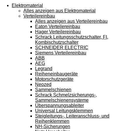
Touchgeräten
Elektromaterial
können
Alles anzeigen aus Elektromaterial
Touch-
Verteilereinbau
und
Alles anzeigen aus Verteilereinbau
Streichgesten
Eaton Verteilereinbau
verwenden.
Hager Verteilereinbau
Schrack Leitungsschutzschalter, FI,
Kombischutzschalter
SCHNEIDER ELECTRIC
Siemens Verteilereinbau
ABB
AEG
Legrand
Reiheneinbaugeräte
Motorschutzgeräte
Neozed
Sammelschienen
Schrack Schmelzsicherungs-,
Sammelschienensysteme
Überspannungsableiter
Universal Leitungsklemmen
Steigleitungs-, Leiteranschluss- und
Reihenklemmen
NH-Sicherungen