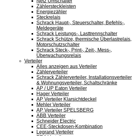
Netz Umschalter
Zählersteckleisten
Energiezähler
Steckrelais
Schrack Haupt-, Steuerschalter, Befehls-,
Meldegeräte
Schrack Leistungs-, Lasttrennschalter
Schrack Schütze, thermische Überlastrelais,
Motorschutzschalter
Schrack Steck-, Print-, Zeit-, Mess-,
Überwachungsrelais
Verteiler
Alles anzeigen aus Verteiler
Zählerverteiler
Schrack Zählerverteiler, Installationsverteiler
& Wohnungsverteiler, Schaltschränke
AP / UP Eaton Verteiler
Hager Verteiler
AP Verteiler Klarsichtdeckel
Mehler Verteiler
AP Verteiler SPELSBERG
ABB Verteiler
Schneider Electric
CEE-Steckdosen-Kombination
Legrand Verteiler