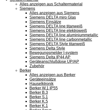
Alles anzeigen aus Schaltermaterial
Siemens
Alles anzeigen aus Siemens
Siemens DELTA miro Glas
Siemens Einsätze
Siemens DELTA line titanweiß
Siemens DELTA line elektroweiß
Siemens DELTA line aluminiummetallic
Siemens DELTA line carbonmetallic
Siemens DELTA Style titanweiß
Siemens Delta Style
Bewegungsmelder I-system
Siemens Delta IP44 AP
Geräteanschlußdose UP/AP
Zubehör
Berker
Alles anzeigen aus Berker
Geräteeinsätze
Hauselktronik
Berker W.1 IP55
Berker B.3
Berker S.1
Berker K.5
Berker K.1