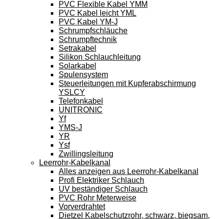
PVC Flexible Kabel YMM
PVC Kabel leicht YML
PVC Kabel YM-J
Schrumpfschläuche
Schrumpftechnik
Setrakabel
Silikon Schlauchleitung
Solarkabel
Spulensystem
Steuerleitungen mit Kupferabschirmung
YSLCY
Telefonkabel
UNITRONIC
Yf
YMS-J
YR
Ysf
Zwillingsleitung
Leerrohr-Kabelkanal
Alles anzeigen aus Leerrohr-Kabelkanal
Profi Elektriker Schlauch
UV beständiger Schlauch
PVC Rohr Meterweise
Vorverdrahtet
Dietzel Kabelschutzrohr, schwarz, biegsam,