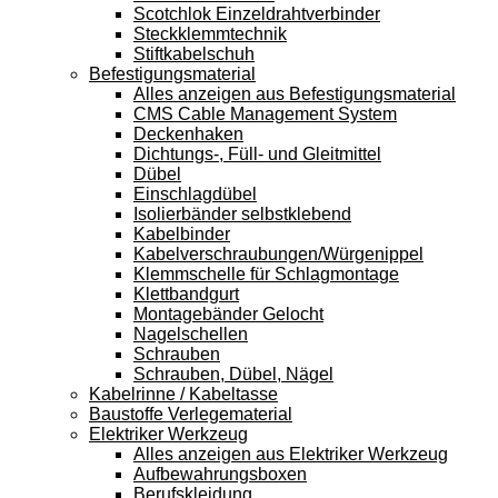
Scotchlok Einzeldrahtverbinder
Steckklemmtechnik
Stiftkabelschuh
Befestigungsmaterial
Alles anzeigen aus Befestigungsmaterial
CMS Cable Management System
Deckenhaken
Dichtungs-, Füll- und Gleitmittel
Dübel
Einschlagdübel
Isolierbänder selbstklebend
Kabelbinder
Kabelverschraubungen/Würgenippel
Klemmschelle für Schlagmontage
Klettbandgurt
Montagebänder Gelocht
Nagelschellen
Schrauben
Schrauben, Dübel, Nägel
Kabelrinne / Kabeltasse
Baustoffe Verlegematerial
Elektriker Werkzeug
Alles anzeigen aus Elektriker Werkzeug
Aufbewahrungsboxen
Berufskleidung