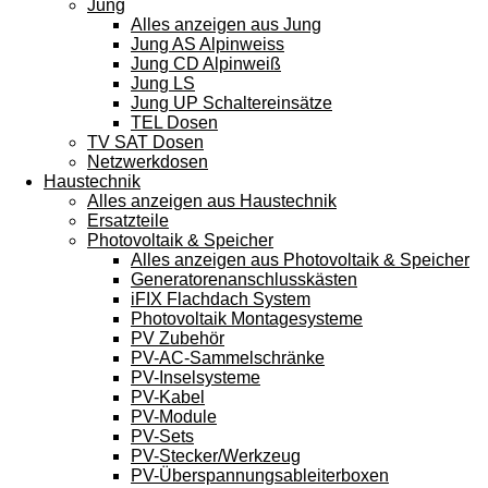
Jung
Alles anzeigen aus Jung
Jung AS Alpinweiss
Jung CD Alpinweiß
Jung LS
Jung UP Schaltereinsätze
TEL Dosen
TV SAT Dosen
Netzwerkdosen
Haustechnik
Alles anzeigen aus Haustechnik
Ersatzteile
Photovoltaik & Speicher
Alles anzeigen aus Photovoltaik & Speicher
Generatorenanschlusskästen
iFIX Flachdach System
Photovoltaik Montagesysteme
PV Zubehör
PV-AC-Sammelschränke
PV-Inselsysteme
PV-Kabel
PV-Module
PV-Sets
PV-Stecker/Werkzeug
PV-Überspannungsableiterboxen