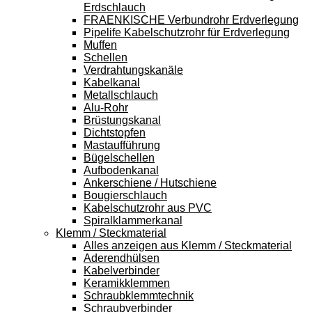
Erdschlauch
FRAENKISCHE Verbundrohr Erdverlegung
Pipelife Kabelschutzrohr für Erdverlegung
Muffen
Schellen
Verdrahtungskanäle
Kabelkanal
Metallschlauch
Alu-Rohr
Brüstungskanal
Dichtstopfen
Mastaufführung
Bügelschellen
Aufbodenkanal
Ankerschiene / Hutschiene
Bougierschlauch
Kabelschutzrohr aus PVC
Spiralklammerkanal
Klemm / Steckmaterial
Alles anzeigen aus Klemm / Steckmaterial
Aderendhülsen
Kabelverbinder
Keramikklemmen
Schraubklemmtechnik
Schraubverbinder