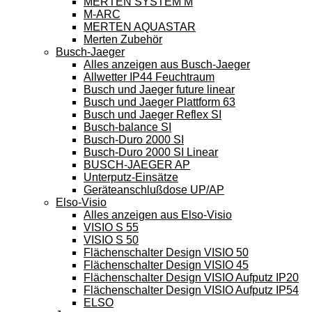
MERTEN SYSTEM M
M-ARC
MERTEN AQUASTAR
Merten Zubehör
Busch-Jaeger
Alles anzeigen aus Busch-Jaeger
Allwetter IP44 Feuchtraum
Busch und Jaeger future linear
Busch und Jaeger Plattform 63
Busch und Jaeger Reflex SI
Busch-balance SI
Busch-Duro 2000 SI
Busch-Duro 2000 SI Linear
BUSCH-JAEGER AP
Unterputz-Einsätze
Geräteanschlußdose UP/AP
Elso-Visio
Alles anzeigen aus Elso-Visio
VISIO S 55
VISIO S 50
Flächenschalter Design VISIO 50
Flächenschalter Design VISIO 45
Flächenschalter Design VISIO Aufputz IP20
Flächenschalter Design VISIO Aufputz IP54
ELSO