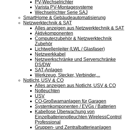
PV-Wechselrichter
Varista PV-Montagesysteme
Wechselrichter Serie SAJ
SmartHome & Gebäudeautomatisierung
Netzwerktechnik & SAT
Alles anzeigen aus Netzwerktechnik & SAT
Aktivkomponenten
Computerzubehör & Netzwerktechnik
Zubehör
Lichtwellenleiter (LWL / Glasfaser)
Netzwerkkabel
Netzwerkschränke und Serverschränke
DS/DW
SAT-Anlagen
Werkzeug, Stecker, Verbinder,...
Notlicht, USV & CO
Alles anzeigen aus Notlicht, USV & CO
Notleuchten
USV
CO-Großwarnanlagen für Garagen
Systemkomponenten / EVGs / Batterien
Kabellose Überwachung von
Einzelbatterienotleuchten WirelessControl
Professional
Gruppen- und Zentralbatterieanlagen