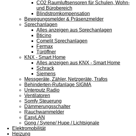
CO2 Raumluftsensoren für Schulen, Wohn-
und Bürobereich
Blindstromkompensation
Bewegungsmelder & Präsenzmelder
Sprechanlagen
Alles anzeigen aus Sprechanlagen
Bticino
Comelit Sprechanlagen
Fermax
Türöffner
KNX - Smart Home
Alles anzeigen aus KNX - Smart Home
Schrack
Siemens
Messgeräte, Zähler, Netzgeräte, Trafos
Behinderten-Rufanlage SIGMA
Unterputz Radio
Ventilatoren
Somfy Steuerung
Dämmerungsschalter
Rauchwarnmelder
EasyLAN
Gong / Syrene/ Hupe / Lichtsignale
Elektromobilität
Heizung