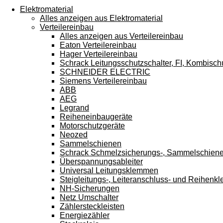
Touchgeräten
Elektromaterial
können
Alles anzeigen aus Elektromaterial
Touch-
Verteilereinbau
und
Alles anzeigen aus Verteilereinbau
Streichgesten
Eaton Verteilereinbau
verwenden.
Hager Verteilereinbau
Schrack Leitungsschutzschalter, FI, Kombisch
SCHNEIDER ELECTRIC
Siemens Verteilereinbau
ABB
AEG
Legrand
Reiheneinbaugeräte
Motorschutzgeräte
Neozed
Sammelschienen
Schrack Schmelzsicherungs-, Sammelschien
Überspannungsableiter
Universal Leitungsklemmen
Steigleitungs-, Leiteranschluss- und Reihen
NH-Sicherungen
Netz Umschalter
Zählersteckleisten
Energiezähler