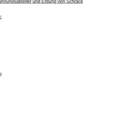
pannungsableiter und Erdung von Schrack
c
r