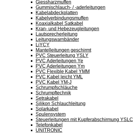
Giessharzmuffen
Gummischlauch- / -aderleitungen
Kabelabdeckplatten
Kabelverbindungsmuffen
Koaxialkabel Satkabel
Kran- und Hebezeugleitungen
Lautsprecherleitung
Leitungswarnbänder
LiYCY
Mantelleitungen geschirmt
PVC Steuerleitung YSLY
PVC Aderleitungen Ye
PVC Aderleitungen Ym
PVC Flexible Kabel YMM
PVC Kabel leicht YML
PVC Kabel YM-J
Schrumpfschläuche
Schrumpftechnik
Setrakabel
Silikon Schlauchleitung
Solarkabel
Spulensystem
Steuerleitungen mit Kupferabschirmung YSL
Telefonkabel
UNITRONIC