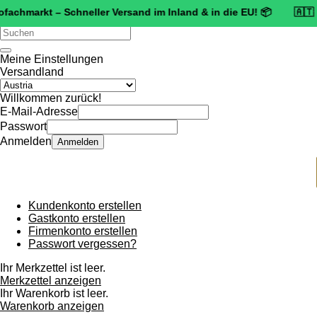
arkt – Schneller Versand im Inland & in die EU! 📦 🇦🇹 🛡️
Zertif
Verwende
die
Pfeile
Meine Einstellungen
nach
Versandland
oben
und
Willkommen zurück!
unten,
E-Mail-Adresse
um
Passwort
das
Anmelden
Anmelden
verfügbare
Ergebnis
auszuwählen.
Drücke
die
Kundenkonto erstellen
Eingabetaste,
Gastkonto erstellen
um
Firmenkonto erstellen
zum
Passwort vergessen?
ausgewählten
Suchergebnis
Ihr Merkzettel ist leer.
zu
Merkzettel anzeigen
gelangen.
Ihr Warenkorb ist leer.
Benutzer
Warenkorb anzeigen
von