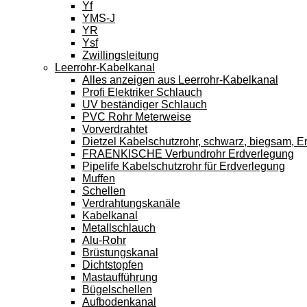
Yf
YMS-J
YR
Ysf
Zwillingsleitung
Leerrohr-Kabelkanal
Alles anzeigen aus Leerrohr-Kabelkanal
Profi Elektriker Schlauch
UV beständiger Schlauch
PVC Rohr Meterweise
Vorverdrahtet
Dietzel Kabelschutzrohr, schwarz, biegsam, E
FRAENKISCHE Verbundrohr Erdverlegung
Pipelife Kabelschutzrohr für Erdverlegung
Muffen
Schellen
Verdrahtungskanäle
Kabelkanal
Metallschlauch
Alu-Rohr
Brüstungskanal
Dichtstopfen
Mastaufführung
Bügelschellen
Aufbodenkanal