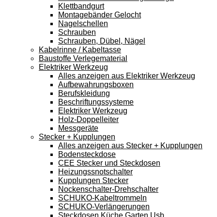
Klettbandgurt
Montagebänder Gelocht
Nagelschellen
Schrauben
Schrauben, Dübel, Nägel
Kabelrinne / Kabeltasse
Baustoffe Verlegematerial
Elektriker Werkzeug
Alles anzeigen aus Elektriker Werkzeug
Aufbewahrungsboxen
Berufskleidung
Beschriftungssysteme
Elektriker Werkzeug
Holz-Doppelleiter
Messgeräte
Stecker + Kupplungen
Alles anzeigen aus Stecker + Kupplungen
Bodensteckdose
CEE Stecker und Steckdosen
Heizungssnotschalter
Kupplungen Stecker
Nockenschalter-Drehschalter
SCHUKO-Kabeltrommeln
SCHUKO-Verlängerungen
Steckdosen Küche Garten Usb