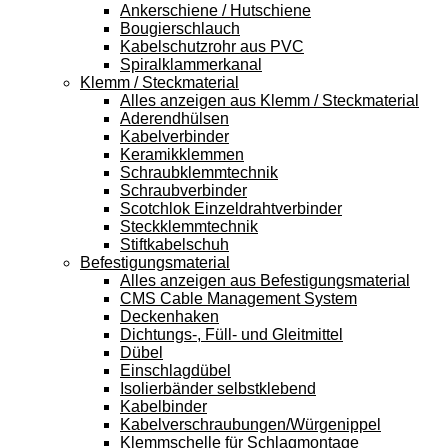
Ankerschiene / Hutschiene
Bougierschlauch
Kabelschutzrohr aus PVC
Spiralklammerkanal
Klemm / Steckmaterial
Alles anzeigen aus Klemm / Steckmaterial
Aderendhülsen
Kabelverbinder
Keramikklemmen
Schraubklemmtechnik
Schraubverbinder
Scotchlok Einzeldrahtverbinder
Steckklemmtechnik
Stiftkabelschuh
Befestigungsmaterial
Alles anzeigen aus Befestigungsmaterial
CMS Cable Management System
Deckenhaken
Dichtungs-, Füll- und Gleitmittel
Dübel
Einschlagdübel
Isolierbänder selbstklebend
Kabelbinder
Kabelverschraubungen/Würgenippel
Klemmschelle für Schlagmontage