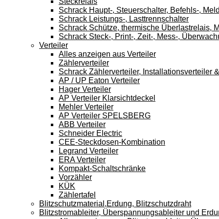
Steckrelais
Schrack Haupt-, Steuerschalter, Befehls-, Mel
Schrack Leistungs-, Lasttrennschalter
Schrack Schütze, thermische Überlastrelais, M
Schrack Steck-, Print-, Zeit-, Mess-, Überwach
Verteiler
Alles anzeigen aus Verteiler
Zählerverteiler
Schrack Zählerverteiler, Installationsverteile
AP / UP Eaton Verteiler
Hager Verteiler
AP Verteiler Klarsichtdeckel
Mehler Verteiler
AP Verteiler SPELSBERG
ABB Verteiler
Schneider Electric
CEE-Steckdosen-Kombination
Legrand Verteiler
ERA Verteiler
Kompakt-Schaltschränke
Vorzähler
KÜK
Zählertafel
Blitzschutzmaterial,Erdung, Blitzschutzdraht
Blitzstromableiter, Überspannungsableiter und Erd