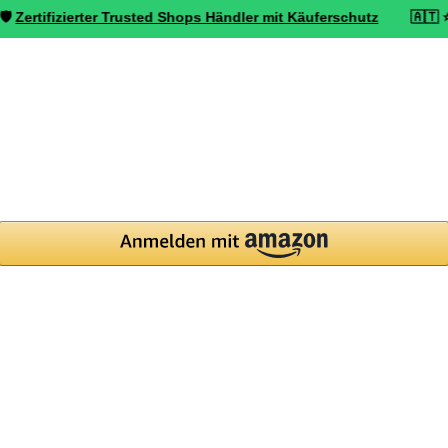
izierter Trusted Shops Händler mit Käuferschutz
🇦🇹 ⭐ Top bewer