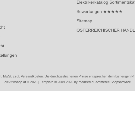
Elektrikerkatalog Sortimentska
Bewertungen ★★★★★
Sitemap
cht
ÖSTERREICHISCHER HÄND
z
cht
tellungen
zl. MwSt. zzgl.
Versandkosten
. Die durchgestrichenen Preise entsprechen dem bisherigen Prei
elektrikshop.at © 2026 | Template © 2009-2026 by modified eCommerce Shopsoftware