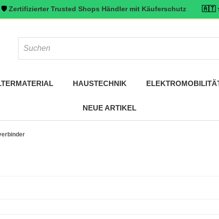
izierter Trusted Shops Händler mit Käuferschutz
🇦🇹 ⭐ Top bewer
LTERMATERIAL
HAUSTECHNIK
ELEKTROMOBILITÄ
NEUE ARTIKEL
erbinder