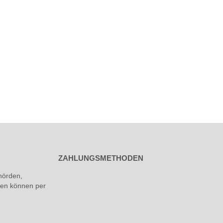
ZAHLUNGSMETHODEN
hörden,
rmen können per