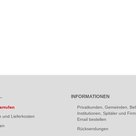
.
INFORMATIONEN
errufen
Privatkunden, Gemeinden, Be
Institutionen, Spitäler und Fi
e und Lieferkosten
Email bestellen
ten
Rücksendungen