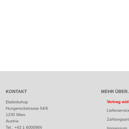
KONTAKT
MEHR ÜBER..
Vertrag wid
Elektrikshop
Hungereckstrasse 54/6
Lieferservic
1230 Wien
Zahlungsar
Austria
Tel.: +43 1 6000984
Impressum