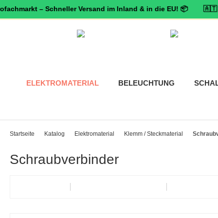
arkt – Schneller Versand im Inland & in die EU! 📦 🇦🇹 🛡️
Zertif
ELEKTROMATERIAL
BELEUCHTUNG
SCHA
Startseite
Katalog
Elektromaterial
Klemm / Steckmaterial
Schraubv
Schraubverbinder