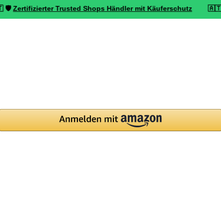
ifizierter Trusted Shops Händler mit Käuferschutz
🇦🇹 ⭐ Top bewe