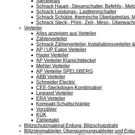
Steckrelais
Schrack Haupt-, Steuerschalter, Befehls-, Mel
Schrack Leistungs-, Lasttrennschalter
Schrack Schütze, thermische Überlastrelais, M
Schrack Steck-, Print-, Zeit-, Mess-, Überwach
Verteiler
Alles anzeigen aus Verteiler
Zählerverteiler
Schrack Zählerverteiler, Installationsverteile
AP / UP Eaton Verteiler
Hager Verteiler
AP Verteiler Klarsichtdeckel
Mehler Verteiler
AP Verteiler SPELSBERG
ABB Verteiler
Schneider Electric
CEE-Steckdosen-Kombination
Legrand Verteiler
ERA Verteiler
Kompakt-Schaltschränke
Vorzähler
KÜK
Zählertafel
Blitzschutzmaterial,Erdung, Blitzschutzdraht
Blitzstromableiter, Überspannungsableiter und Erd