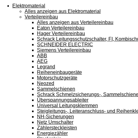
Touchgeräten
Elektromaterial
können
Alles anzeigen aus Elektromaterial
Touch-
Verteilereinbau
und
Alles anzeigen aus Verteilereinbau
Streichgesten
Eaton Verteilereinbau
verwenden.
Hager Verteilereinbau
Schrack Leitungsschutzschalter, FI, Kombisch
SCHNEIDER ELECTRIC
Siemens Verteilereinbau
ABB
AEG
Legrand
Reiheneinbaugeräte
Motorschutzgeräte
Neozed
Sammelschienen
Schrack Schmelzsicherungs-, Sammelschien
Überspannungsableiter
Universal Leitungsklemmen
Steigleitungs-, Leiteranschluss- und Reihen
NH-Sicherungen
Netz Umschalter
Zählersteckleisten
Energiezähler