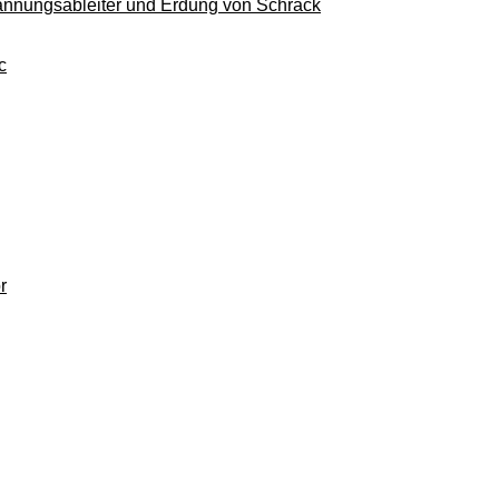
pannungsableiter und Erdung von Schrack
c
r