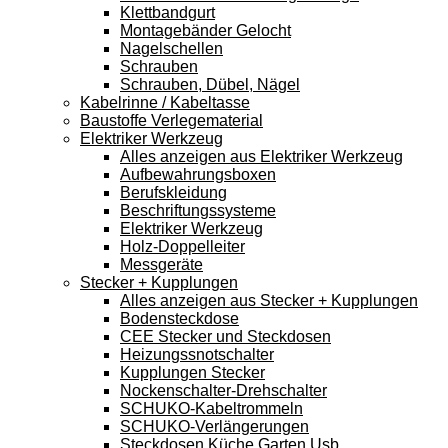
Klettbandgurt
Montagebänder Gelocht
Nagelschellen
Schrauben
Schrauben, Dübel, Nägel
Kabelrinne / Kabeltasse
Baustoffe Verlegematerial
Elektriker Werkzeug
Alles anzeigen aus Elektriker Werkzeug
Aufbewahrungsboxen
Berufskleidung
Beschriftungssysteme
Elektriker Werkzeug
Holz-Doppelleiter
Messgeräte
Stecker + Kupplungen
Alles anzeigen aus Stecker + Kupplungen
Bodensteckdose
CEE Stecker und Steckdosen
Heizungssnotschalter
Kupplungen Stecker
Nockenschalter-Drehschalter
SCHUKO-Kabeltrommeln
SCHUKO-Verlängerungen
Steckdosen Küche Garten Usb