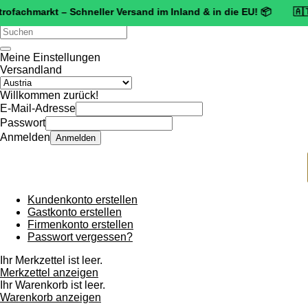
markt – Schneller Versand im Inland & in die EU! 📦 🇦🇹 🛡️
Zert
Verwende
die
Pfeile
Meine Einstellungen
nach
Versandland
oben
und
Willkommen zurück!
unten,
E-Mail-Adresse
um
Passwort
das
Anmelden
Anmelden
verfügbare
Ergebnis
auszuwählen.
Drücke
die
Kundenkonto erstellen
Eingabetaste,
Gastkonto erstellen
um
Firmenkonto erstellen
zum
Passwort vergessen?
ausgewählten
Suchergebnis
Ihr Merkzettel ist leer.
zu
Merkzettel anzeigen
gelangen.
Ihr Warenkorb ist leer.
Benutzer
Warenkorb anzeigen
von