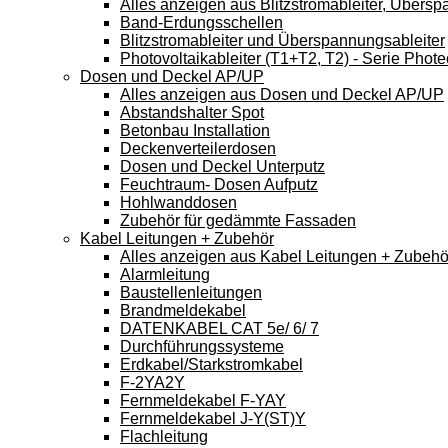
Alles anzeigen aus Blitzstromableiter, Übers
Band-Erdungsschellen
Blitzstromableiter und Überspannungsableiter
Photovoltaikableiter (T1+T2, T2) - Serie Phote
Dosen und Deckel AP/UP
Alles anzeigen aus Dosen und Deckel AP/UP
Abstandshalter Spot
Betonbau Installation
Deckenverteilerdosen
Dosen und Deckel Unterputz
Feuchtraum- Dosen Aufputz
Hohlwanddosen
Zubehör für gedämmte Fassaden
Kabel Leitungen + Zubehör
Alles anzeigen aus Kabel Leitungen + Zubehö
Alarmleitung
Baustellenleitungen
Brandmeldekabel
DATENKABEL CAT 5e/ 6/ 7
Durchführungssysteme
Erdkabel/Starkstromkabel
F-2YA2Y
Fernmeldekabel F-YAY
Fernmeldekabel J-Y(ST)Y
Flachleitung