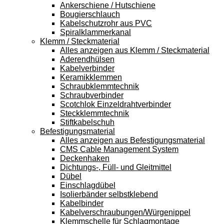
Ankerschiene / Hutschiene
Bougierschlauch
Kabelschutzrohr aus PVC
Spiralklammerkanal
Klemm / Steckmaterial
Alles anzeigen aus Klemm / Steckmaterial
Aderendhülsen
Kabelverbinder
Keramikklemmen
Schraubklemmtechnik
Schraubverbinder
Scotchlok Einzeldrahtverbinder
Steckklemmtechnik
Stiftkabelschuh
Befestigungsmaterial
Alles anzeigen aus Befestigungsmaterial
CMS Cable Management System
Deckenhaken
Dichtungs-, Füll- und Gleitmittel
Dübel
Einschlagdübel
Isolierbänder selbstklebend
Kabelbinder
Kabelverschraubungen/Würgenippel
Klemmschelle für Schlagmontage