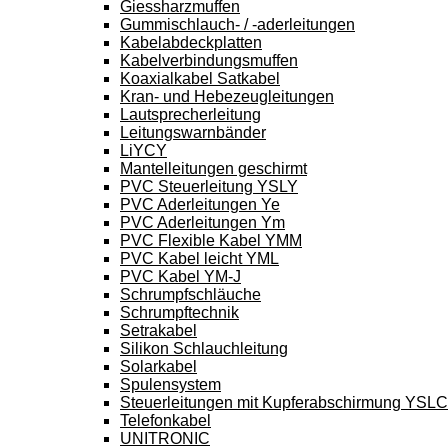
Giessharzmuffen
Gummischlauch- / -aderleitungen
Kabelabdeckplatten
Kabelverbindungsmuffen
Koaxialkabel Satkabel
Kran- und Hebezeugleitungen
Lautsprecherleitung
Leitungswarnbänder
LiYCY
Mantelleitungen geschirmt
PVC Steuerleitung YSLY
PVC Aderleitungen Ye
PVC Aderleitungen Ym
PVC Flexible Kabel YMM
PVC Kabel leicht YML
PVC Kabel YM-J
Schrumpfschläuche
Schrumpftechnik
Setrakabel
Silikon Schlauchleitung
Solarkabel
Spulensystem
Steuerleitungen mit Kupferabschirmung YSL
Telefonkabel
UNITRONIC