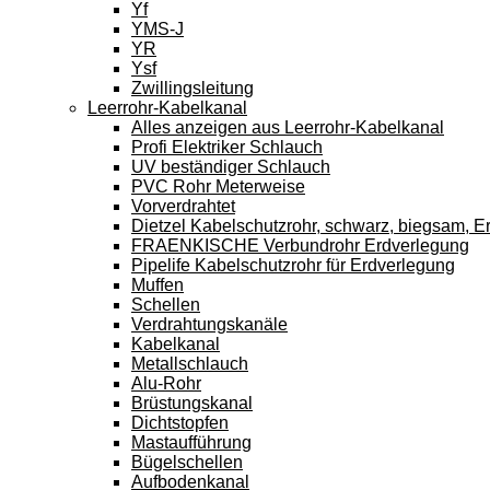
Yf
YMS-J
YR
Ysf
Zwillingsleitung
Leerrohr-Kabelkanal
Alles anzeigen aus Leerrohr-Kabelkanal
Profi Elektriker Schlauch
UV beständiger Schlauch
PVC Rohr Meterweise
Vorverdrahtet
Dietzel Kabelschutzrohr, schwarz, biegsam, E
FRAENKISCHE Verbundrohr Erdverlegung
Pipelife Kabelschutzrohr für Erdverlegung
Muffen
Schellen
Verdrahtungskanäle
Kabelkanal
Metallschlauch
Alu-Rohr
Brüstungskanal
Dichtstopfen
Mastaufführung
Bügelschellen
Aufbodenkanal