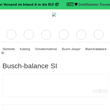
nd im Inland & in die EU! 📦 🇦🇹 🛡️
Zertifizierter Trusted Shops
Startseite
Katalog
Schaltermaterial
Busch-Jaeger
Busch-balance
SI
Busch-balance SI