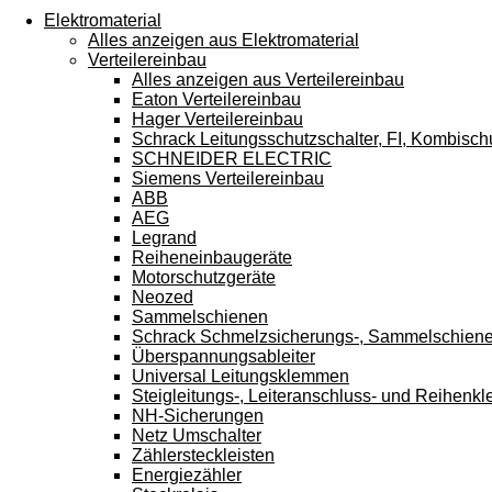
Touchgeräten
Elektromaterial
können
Alles anzeigen aus Elektromaterial
Touch-
Verteilereinbau
und
Alles anzeigen aus Verteilereinbau
Streichgesten
Eaton Verteilereinbau
verwenden.
Hager Verteilereinbau
Schrack Leitungsschutzschalter, FI, Kombisch
SCHNEIDER ELECTRIC
Siemens Verteilereinbau
ABB
AEG
Legrand
Reiheneinbaugeräte
Motorschutzgeräte
Neozed
Sammelschienen
Schrack Schmelzsicherungs-, Sammelschien
Überspannungsableiter
Universal Leitungsklemmen
Steigleitungs-, Leiteranschluss- und Reihen
NH-Sicherungen
Netz Umschalter
Zählersteckleisten
Energiezähler