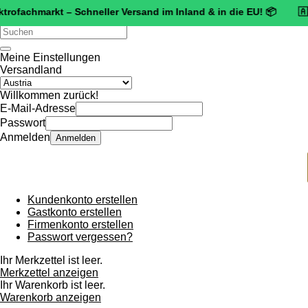
hmarkt – Schneller Versand im Inland & in die EU! 📦 🇦🇹 🛡️
Zer
Verwende
die
Pfeile
Meine Einstellungen
nach
Versandland
oben
und
Willkommen zurück!
unten,
E-Mail-Adresse
um
Passwort
das
Anmelden
Anmelden
verfügbare
Ergebnis
auszuwählen.
Drücke
die
Kundenkonto erstellen
Eingabetaste,
Gastkonto erstellen
um
Firmenkonto erstellen
zum
Passwort vergessen?
ausgewählten
Suchergebnis
Ihr Merkzettel ist leer.
zu
Merkzettel anzeigen
gelangen.
Ihr Warenkorb ist leer.
Benutzer
Warenkorb anzeigen
von