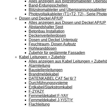
Alles anzeigen aus Blitzstromableiter, Übers
Band-Erdungsschellen
Blitzstromableiter und Überspannungsableiter
Photovoltaikableiter (T1+T2, T2) - Serie Phote
Dosen und Deckel AP/UP
Alles anzeigen aus Dosen und Deckel AP/UP
Abstandshalter Spot
Betonbau Installation
Deckenverteilerdosen
Dosen und Deckel Unterputz
Feuchtraum- Dosen Aufputz
Hohlwanddosen
Zubehör für gedämmte Fassaden
Kabel Leitungen + Zubehör
Alles anzeigen aus Kabel Leitungen + Zubehö
Alarmleitung
Baustellenleitungen
Brandmeldekabel
DATENKABEL CAT 5e/ 6/ 7
Durchführungssysteme
Erdkabel/Starkstromkabel
F-2YA2Y
Fernmeldekabel F-YAY
Fernmeldekabel J-Y(ST)Y
Flachleitung