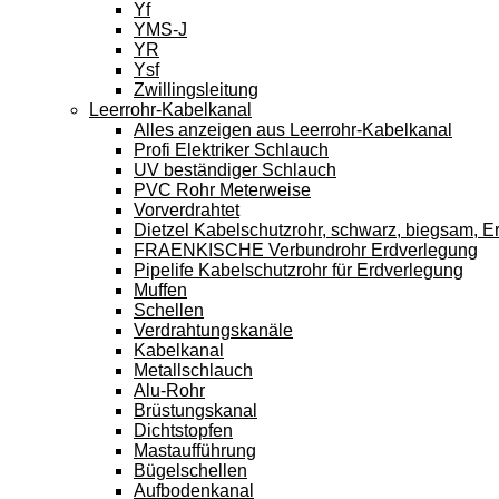
Yf
YMS-J
YR
Ysf
Zwillingsleitung
Leerrohr-Kabelkanal
Alles anzeigen aus Leerrohr-Kabelkanal
Profi Elektriker Schlauch
UV beständiger Schlauch
PVC Rohr Meterweise
Vorverdrahtet
Dietzel Kabelschutzrohr, schwarz, biegsam, E
FRAENKISCHE Verbundrohr Erdverlegung
Pipelife Kabelschutzrohr für Erdverlegung
Muffen
Schellen
Verdrahtungskanäle
Kabelkanal
Metallschlauch
Alu-Rohr
Brüstungskanal
Dichtstopfen
Mastaufführung
Bügelschellen
Aufbodenkanal