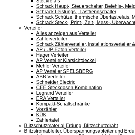
Steckrelais
Schrack Haupt-, Steuerschalter, Befehls-, Mel
Schrack Leistungs-, Lasttrennschalter
Schrack Schütze, thermische Überlastrelais, M
Schrack Steck-, Print-, Zeit-, Mess-, Überwach
Verteiler
Alles anzeigen aus Verteiler
Zählerverteiler
Schrack Zählerverteiler, Installationsverteile
AP / UP Eaton Verteiler
Hager Verteiler
AP Verteiler Klarsichtdeckel
Mehler Verteiler
AP Verteiler SPELSBERG
ABB Verteiler
Schneider Electric
CEE-Steckdosen-Kombination
Legrand Verteiler
ERA Verteiler
Kompakt-Schaltschränke
Vorzähler
KÜK
Zählertafel
Blitzschutzmaterial,Erdung, Blitzschutzdraht
Blitzstromableiter, Überspannungsableiter und Erd