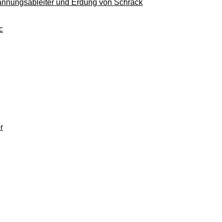
pannungsableiter und Erdung von Schrack
c
r