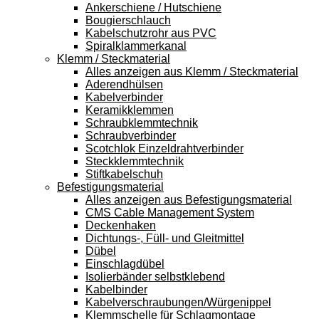
Ankerschiene / Hutschiene
Bougierschlauch
Kabelschutzrohr aus PVC
Spiralklammerkanal
Klemm / Steckmaterial
Alles anzeigen aus Klemm / Steckmaterial
Aderendhülsen
Kabelverbinder
Keramikklemmen
Schraubklemmtechnik
Schraubverbinder
Scotchlok Einzeldrahtverbinder
Steckklemmtechnik
Stiftkabelschuh
Befestigungsmaterial
Alles anzeigen aus Befestigungsmaterial
CMS Cable Management System
Deckenhaken
Dichtungs-, Füll- und Gleitmittel
Dübel
Einschlagdübel
Isolierbänder selbstklebend
Kabelbinder
Kabelverschraubungen/Würgenippel
Klemmschelle für Schlagmontage