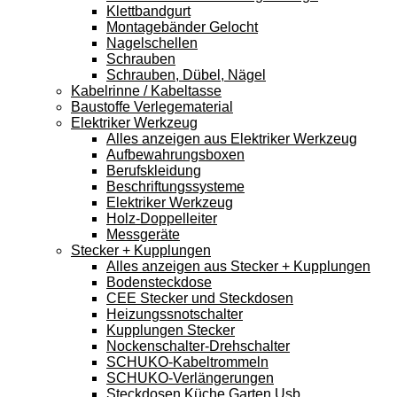
Klettbandgurt
Montagebänder Gelocht
Nagelschellen
Schrauben
Schrauben, Dübel, Nägel
Kabelrinne / Kabeltasse
Baustoffe Verlegematerial
Elektriker Werkzeug
Alles anzeigen aus Elektriker Werkzeug
Aufbewahrungsboxen
Berufskleidung
Beschriftungssysteme
Elektriker Werkzeug
Holz-Doppelleiter
Messgeräte
Stecker + Kupplungen
Alles anzeigen aus Stecker + Kupplungen
Bodensteckdose
CEE Stecker und Steckdosen
Heizungssnotschalter
Kupplungen Stecker
Nockenschalter-Drehschalter
SCHUKO-Kabeltrommeln
SCHUKO-Verlängerungen
Steckdosen Küche Garten Usb