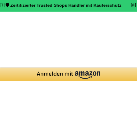
tifizierter Trusted Shops Händler mit Käuferschutz
🇦🇹 ⭐ Top bew