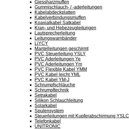
Giessharzmuffen
Gummischlauch- / -aderleitungen
Kabelabdeckplatten
Kabelverbindungsmuffen
Koaxialkabel Satkabel
Kran- und Hebezeugleitungen
Lautsprecherleitung
Leitungswarnbänder
LiYCY
Mantelleitungen geschirmt
PVC Steuerleitung YSLY
PVC Aderleitungen Ye
PVC Aderleitungen Ym
PVC Flexible Kabel YMM
PVC Kabel leicht YML
PVC Kabel YM-J
Schrumpfschläuche
Schrumpftechnik
Setrakabel
Silikon Schlauchleitung
Solarkabel
Spulensystem
Steuerleitungen mit Kupferabschirmung YSL
Telefonkabel
UNITRONIC