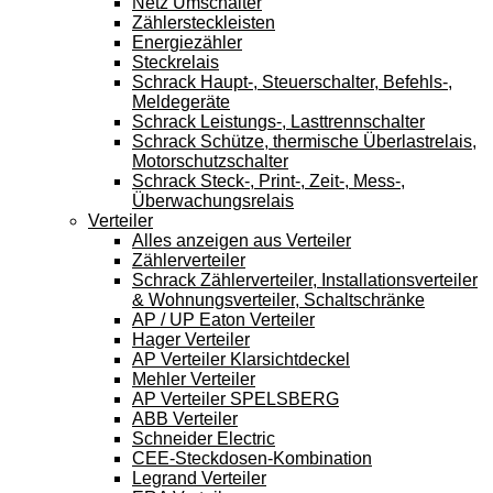
Netz Umschalter
Zählersteckleisten
Energiezähler
Steckrelais
Schrack Haupt-, Steuerschalter, Befehls-,
Meldegeräte
Schrack Leistungs-, Lasttrennschalter
Schrack Schütze, thermische Überlastrelais,
Motorschutzschalter
Schrack Steck-, Print-, Zeit-, Mess-,
Überwachungsrelais
Verteiler
Alles anzeigen aus Verteiler
Zählerverteiler
Schrack Zählerverteiler, Installationsverteiler
& Wohnungsverteiler, Schaltschränke
AP / UP Eaton Verteiler
Hager Verteiler
AP Verteiler Klarsichtdeckel
Mehler Verteiler
AP Verteiler SPELSBERG
ABB Verteiler
Schneider Electric
CEE-Steckdosen-Kombination
Legrand Verteiler