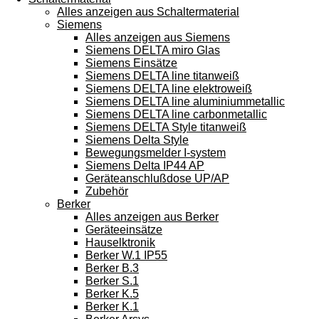
Alles anzeigen aus Schaltermaterial
Siemens
Alles anzeigen aus Siemens
Siemens DELTA miro Glas
Siemens Einsätze
Siemens DELTA line titanweiß
Siemens DELTA line elektroweiß
Siemens DELTA line aluminiummetallic
Siemens DELTA line carbonmetallic
Siemens DELTA Style titanweiß
Siemens Delta Style
Bewegungsmelder I-system
Siemens Delta IP44 AP
Geräteanschlußdose UP/AP
Zubehör
Berker
Alles anzeigen aus Berker
Geräteeinsätze
Hauselktronik
Berker W.1 IP55
Berker B.3
Berker S.1
Berker K.5
Berker K.1