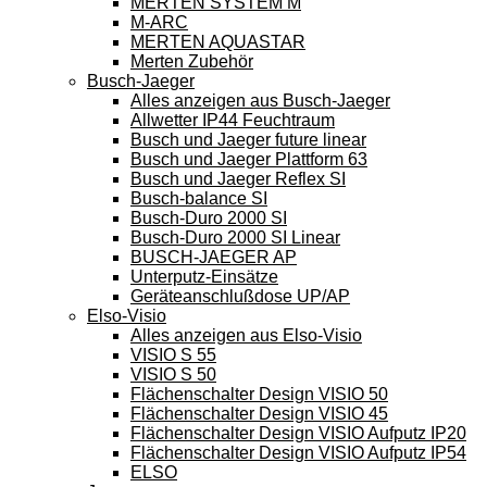
MERTEN SYSTEM M
M-ARC
MERTEN AQUASTAR
Merten Zubehör
Busch-Jaeger
Alles anzeigen aus Busch-Jaeger
Allwetter IP44 Feuchtraum
Busch und Jaeger future linear
Busch und Jaeger Plattform 63
Busch und Jaeger Reflex SI
Busch-balance SI
Busch-Duro 2000 SI
Busch-Duro 2000 SI Linear
BUSCH-JAEGER AP
Unterputz-Einsätze
Geräteanschlußdose UP/AP
Elso-Visio
Alles anzeigen aus Elso-Visio
VISIO S 55
VISIO S 50
Flächenschalter Design VISIO 50
Flächenschalter Design VISIO 45
Flächenschalter Design VISIO Aufputz IP20
Flächenschalter Design VISIO Aufputz IP54
ELSO