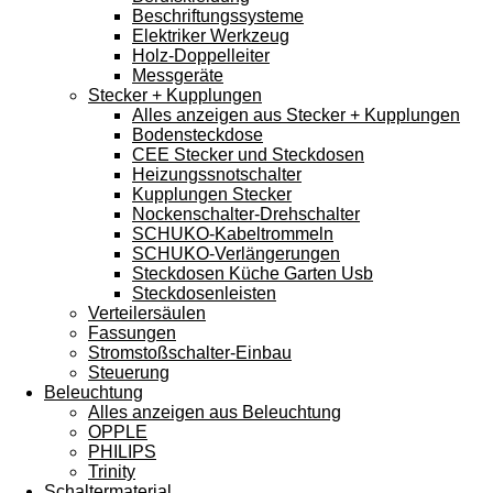
Beschriftungssysteme
Elektriker Werkzeug
Holz-Doppelleiter
Messgeräte
Stecker + Kupplungen
Alles anzeigen aus Stecker + Kupplungen
Bodensteckdose
CEE Stecker und Steckdosen
Heizungssnotschalter
Kupplungen Stecker
Nockenschalter-Drehschalter
SCHUKO-Kabeltrommeln
SCHUKO-Verlängerungen
Steckdosen Küche Garten Usb
Steckdosenleisten
Verteilersäulen
Fassungen
Stromstoßschalter-Einbau
Steuerung
Beleuchtung
Alles anzeigen aus Beleuchtung
OPPLE
PHILIPS
Trinity
Schaltermaterial