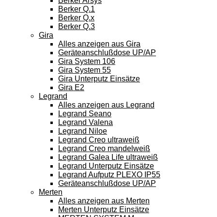
Berker Arsys
Berker Q.1
Berker Q.x
Berker Q.3
Gira
Alles anzeigen aus Gira
Geräteanschlußdose UP/AP
Gira System 106
Gira System 55
Gira Unterputz Einsätze
Gira E2
Legrand
Alles anzeigen aus Legrand
Legrand Seano
Legrand Valena
Legrand Niloe
Legrand Creo ultraweiß
Legrand Creo mandelweiß
Legrand Galea Life ultraweiß
Legrand Unterputz Einsätze
Legrand Aufputz PLEXO IP55
Geräteanschlußdose UP/AP
Merten
Alles anzeigen aus Merten
Merten Unterputz Einsätze