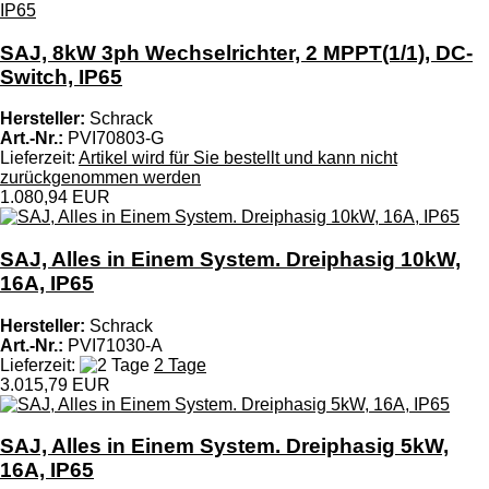
SAJ, 8kW 3ph Wechselrichter, 2 MPPT(1/1), DC-
Switch, IP65
Hersteller:
Schrack
Art.-Nr.:
PVI70803-G
Lieferzeit:
Artikel wird für Sie bestellt und kann nicht
zurückgenommen werden
1.080,94 EUR
SAJ, Alles in Einem System. Dreiphasig 10kW,
16A, IP65
Hersteller:
Schrack
Art.-Nr.:
PVI71030-A
Lieferzeit:
2 Tage
3.015,79 EUR
SAJ, Alles in Einem System. Dreiphasig 5kW,
16A, IP65