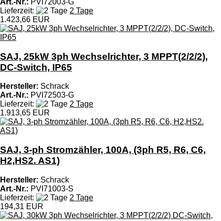
Art.-Nr.:
PVI72003-G
Lieferzeit:
2 Tage
1.423,66 EUR
SAJ, 25kW 3ph Wechselrichter, 3 MPPT(2/2/2),
DC-Switch, IP65
Hersteller:
Schrack
Art.-Nr.:
PVI72503-G
Lieferzeit:
2 Tage
1.913,65 EUR
SAJ, 3-ph Stromzähler, 100A, (3ph R5, R6, C6,
H2,HS2. AS1)
Hersteller:
Schrack
Art.-Nr.:
PVI71003-S
Lieferzeit:
2 Tage
194,31 EUR