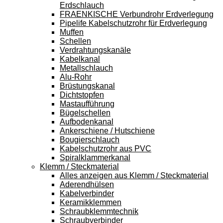
Erdschlauch
FRAENKISCHE Verbundrohr Erdverlegung
Pipelife Kabelschutzrohr für Erdverlegung
Muffen
Schellen
Verdrahtungskanäle
Kabelkanal
Metallschlauch
Alu-Rohr
Brüstungskanal
Dichtstopfen
Mastaufführung
Bügelschellen
Aufbodenkanal
Ankerschiene / Hutschiene
Bougierschlauch
Kabelschutzrohr aus PVC
Spiralklammerkanal
Klemm / Steckmaterial
Alles anzeigen aus Klemm / Steckmaterial
Aderendhülsen
Kabelverbinder
Keramikklemmen
Schraubklemmtechnik
Schraubverbinder