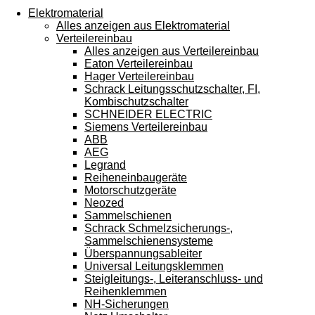
Touchgeräten
Elektromaterial
können
Alles anzeigen aus Elektromaterial
Touch-
Verteilereinbau
und
Alles anzeigen aus Verteilereinbau
Streichgesten
Eaton Verteilereinbau
verwenden.
Hager Verteilereinbau
Schrack Leitungsschutzschalter, FI,
Kombischutzschalter
SCHNEIDER ELECTRIC
Siemens Verteilereinbau
ABB
AEG
Legrand
Reiheneinbaugeräte
Motorschutzgeräte
Neozed
Sammelschienen
Schrack Schmelzsicherungs-,
Sammelschienensysteme
Überspannungsableiter
Universal Leitungsklemmen
Steigleitungs-, Leiteranschluss- und
Reihenklemmen
NH-Sicherungen