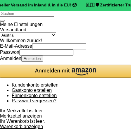
sand im Inland & in die EU! 📦 🇦🇹 🛡️
Zertifizierter Trusted Sho
Verwende
die
Pfeile
Meine Einstellungen
nach
Versandland
oben
und
Willkommen zurück!
unten,
E-Mail-Adresse
um
Passwort
das
Anmelden
Anmelden
verfügbare
Ergebnis
auszuwählen.
Drücke
die
Kundenkonto erstellen
Eingabetaste,
Gastkonto erstellen
um
Firmenkonto erstellen
zum
Passwort vergessen?
ausgewählten
Suchergebnis
Ihr Merkzettel ist leer.
zu
Merkzettel anzeigen
gelangen.
Ihr Warenkorb ist leer.
Benutzer
Warenkorb anzeigen
von