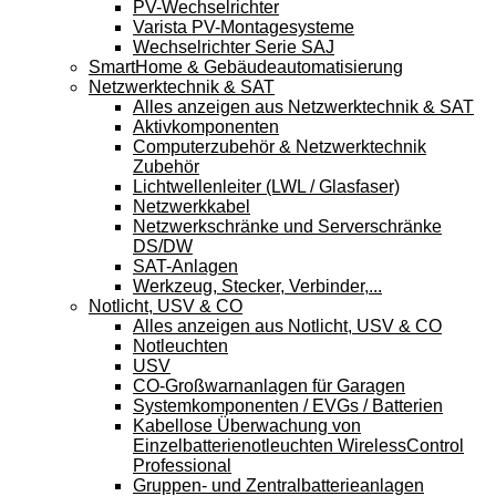
PV-Wechselrichter
Varista PV-Montagesysteme
Wechselrichter Serie SAJ
SmartHome & Gebäudeautomatisierung
Netzwerktechnik & SAT
Alles anzeigen aus Netzwerktechnik & SAT
Aktivkomponenten
Computerzubehör & Netzwerktechnik
Zubehör
Lichtwellenleiter (LWL / Glasfaser)
Netzwerkkabel
Netzwerkschränke und Serverschränke
DS/DW
SAT-Anlagen
Werkzeug, Stecker, Verbinder,...
Notlicht, USV & CO
Alles anzeigen aus Notlicht, USV & CO
Notleuchten
USV
CO-Großwarnanlagen für Garagen
Systemkomponenten / EVGs / Batterien
Kabellose Überwachung von
Einzelbatterienotleuchten WirelessControl
Professional
Gruppen- und Zentralbatterieanlagen