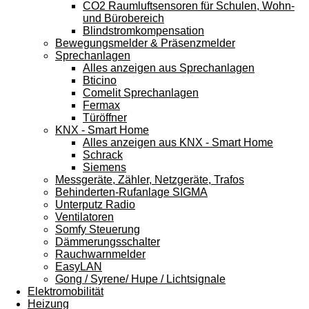
CO2 Raumluftsensoren für Schulen, Wohn-
und Bürobereich
Blindstromkompensation
Bewegungsmelder & Präsenzmelder
Sprechanlagen
Alles anzeigen aus Sprechanlagen
Bticino
Comelit Sprechanlagen
Fermax
Türöffner
KNX - Smart Home
Alles anzeigen aus KNX - Smart Home
Schrack
Siemens
Messgeräte, Zähler, Netzgeräte, Trafos
Behinderten-Rufanlage SIGMA
Unterputz Radio
Ventilatoren
Somfy Steuerung
Dämmerungsschalter
Rauchwarnmelder
EasyLAN
Gong / Syrene/ Hupe / Lichtsignale
Elektromobilität
Heizung