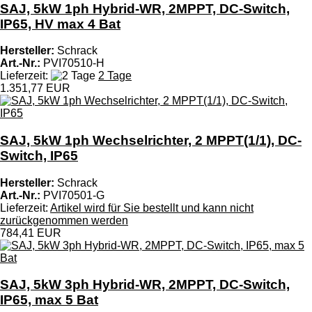
SAJ, 5kW 1ph Hybrid-WR, 2MPPT, DC-Switch,
IP65, HV max 4 Bat
Hersteller:
Schrack
Art.-Nr.:
PVI70510-H
Lieferzeit:
2 Tage
1.351,77 EUR
SAJ, 5kW 1ph Wechselrichter, 2 MPPT(1/1), DC-
Switch, IP65
Hersteller:
Schrack
Art.-Nr.:
PVI70501-G
Lieferzeit:
Artikel wird für Sie bestellt und kann nicht
zurückgenommen werden
784,41 EUR
SAJ, 5kW 3ph Hybrid-WR, 2MPPT, DC-Switch,
IP65, max 5 Bat