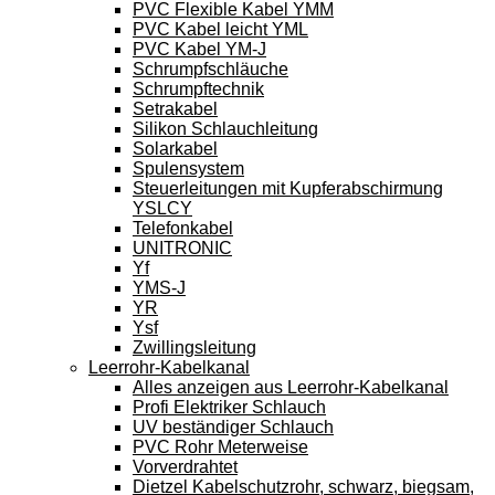
PVC Flexible Kabel YMM
PVC Kabel leicht YML
PVC Kabel YM-J
Schrumpfschläuche
Schrumpftechnik
Setrakabel
Silikon Schlauchleitung
Solarkabel
Spulensystem
Steuerleitungen mit Kupferabschirmung
YSLCY
Telefonkabel
UNITRONIC
Yf
YMS-J
YR
Ysf
Zwillingsleitung
Leerrohr-Kabelkanal
Alles anzeigen aus Leerrohr-Kabelkanal
Profi Elektriker Schlauch
UV beständiger Schlauch
PVC Rohr Meterweise
Vorverdrahtet
Dietzel Kabelschutzrohr, schwarz, biegsam,