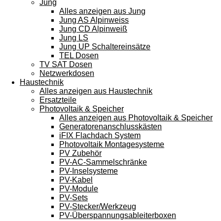
Jung
Alles anzeigen aus Jung
Jung AS Alpinweiss
Jung CD Alpinweiß
Jung LS
Jung UP Schaltereinsätze
TEL Dosen
TV SAT Dosen
Netzwerkdosen
Haustechnik
Alles anzeigen aus Haustechnik
Ersatzteile
Photovoltaik & Speicher
Alles anzeigen aus Photovoltaik & Speicher
Generatorenanschlusskästen
iFIX Flachdach System
Photovoltaik Montagesysteme
PV Zubehör
PV-AC-Sammelschränke
PV-Inselsysteme
PV-Kabel
PV-Module
PV-Sets
PV-Stecker/Werkzeug
PV-Überspannungsableiterboxen