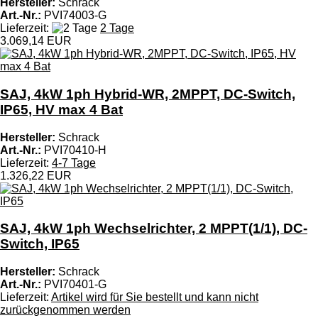
Hersteller:
Schrack
Art.-Nr.:
PVI74003-G
Lieferzeit:
2 Tage
3.069,14 EUR
SAJ, 4kW 1ph Hybrid-WR, 2MPPT, DC-Switch,
IP65, HV max 4 Bat
Hersteller:
Schrack
Art.-Nr.:
PVI70410-H
Lieferzeit:
4-7 Tage
1.326,22 EUR
SAJ, 4kW 1ph Wechselrichter, 2 MPPT(1/1), DC-
Switch, IP65
Hersteller:
Schrack
Art.-Nr.:
PVI70401-G
Lieferzeit:
Artikel wird für Sie bestellt und kann nicht
zurückgenommen werden