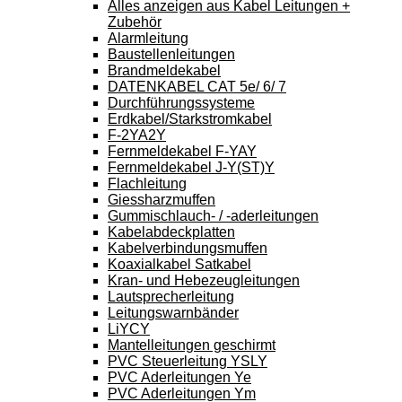
Alles anzeigen aus Kabel Leitungen +
Zubehör
Alarmleitung
Baustellenleitungen
Brandmeldekabel
DATENKABEL CAT 5e/ 6/ 7
Durchführungssysteme
Erdkabel/Starkstromkabel
F-2YA2Y
Fernmeldekabel F-YAY
Fernmeldekabel J-Y(ST)Y
Flachleitung
Giessharzmuffen
Gummischlauch- / -aderleitungen
Kabelabdeckplatten
Kabelverbindungsmuffen
Koaxialkabel Satkabel
Kran- und Hebezeugleitungen
Lautsprecherleitung
Leitungswarnbänder
LiYCY
Mantelleitungen geschirmt
PVC Steuerleitung YSLY
PVC Aderleitungen Ye
PVC Aderleitungen Ym