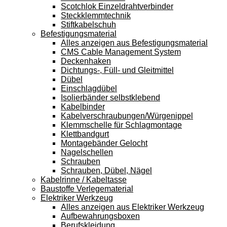
Scotchlok Einzeldrahtverbinder
Steckklemmtechnik
Stiftkabelschuh
Befestigungsmaterial
Alles anzeigen aus Befestigungsmaterial
CMS Cable Management System
Deckenhaken
Dichtungs-, Füll- und Gleitmittel
Dübel
Einschlagdübel
Isolierbänder selbstklebend
Kabelbinder
Kabelverschraubungen/Würgenippel
Klemmschelle für Schlagmontage
Klettbandgurt
Montagebänder Gelocht
Nagelschellen
Schrauben
Schrauben, Dübel, Nägel
Kabelrinne / Kabeltasse
Baustoffe Verlegematerial
Elektriker Werkzeug
Alles anzeigen aus Elektriker Werkzeug
Aufbewahrungsboxen
Berufskleidung