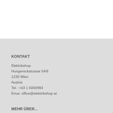
KONTAKT
Elektrikshop
Hungereckstrasse 54/6
1230 Wien
Austria
Tel.: +43 1 6000984
Emai: office@elektrikshop.at
MEHR ÜBER...