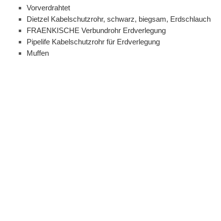
Vorverdrahtet
Dietzel Kabelschutzrohr, schwarz, biegsam, Erdschlauch
FRAENKISCHE Verbundrohr Erdverlegung
Pipelife Kabelschutzrohr für Erdverlegung
Muffen
Schellen
Verdrahtungskanäle
Kabelkanal
Metallschlauch
Alu-Rohr
Brüstungskanal
Dichtstopfen
Mastaufführung
Bügelschellen
Aufbodenkanal
Ankerschiene / Hutschiene
Bougierschlauch
Kabelschutzrohr aus PVC
Spiralklammerkanal