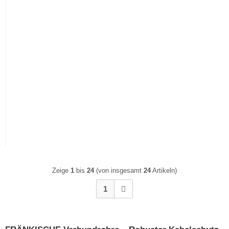
Profildichtring WD DN
Übergang KG-Rohr 160
160
auf 150 Kabuflex
Zeige
1
bis
24
(von insgesamt
24
Artikeln)
1