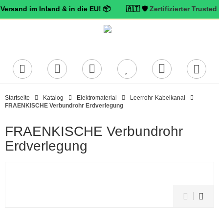
 im Inland & in die EU! 📦 🇦🇹 🛡️
Zertifizierter Trusted Shops H
Startseite
Katalog
Elektromaterial
Leerrohr-Kabelkanal
FRAENKISCHE Verbundrohr Erdverlegung
FRAENKISCHE Verbundrohr
Erdverlegung