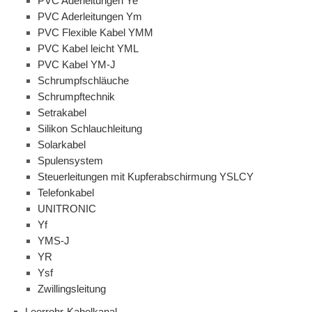
PVC Aderleitungen Ye
PVC Aderleitungen Ym
PVC Flexible Kabel YMM
PVC Kabel leicht YML
PVC Kabel YM-J
Schrumpfschläuche
Schrumpftechnik
Setrakabel
Silikon Schlauchleitung
Solarkabel
Spulensystem
Steuerleitungen mit Kupferabschirmung YSLCY
Telefonkabel
UNITRONIC
Yf
YMS-J
YR
Ysf
Zwillingsleitung
Leerrohr-Kabelkanal