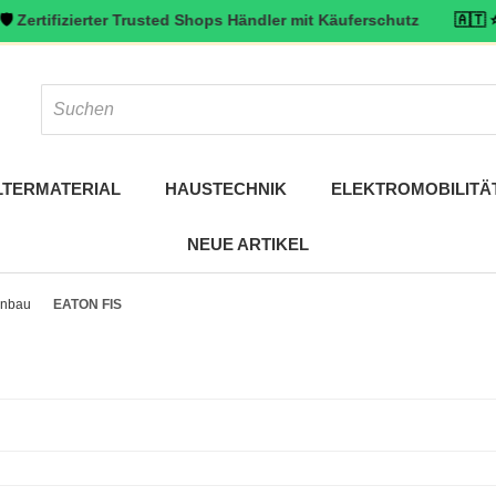
izierter Trusted Shops Händler mit Käuferschutz
🇦🇹 ⭐ Top bewer
LTERMATERIAL
HAUSTECHNIK
ELEKTROMOBILITÄ
NEUE ARTIKEL
inbau
EATON FIS