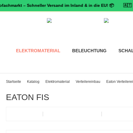
arkt – Schneller Versand im Inland & in die EU! 📦 🇦🇹 🛡️
Zertif
ELEKTROMATERIAL
BELEUCHTUNG
SCHA
Startseite
Katalog
Elektromaterial
Verteilereinbau
Eaton Verteilere
EATON FIS