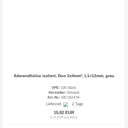
Aderendhülse isoliert, Duo 2x4mm², L1=12mm, grau
VPE:
100 Stück
Hersteller:
Schrack
Art.-Nr.:
GIC182478-
Lieferzeit:
2 Tage
15,82 EUR
0,16 EUR pro Stück