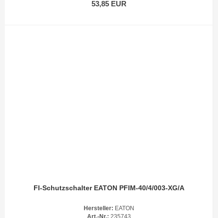
53,85 EUR
FI-Schutzschalter EATON PFIM-40/4/003-XG/A
Hersteller:
EATON
Art.-Nr.:
235743