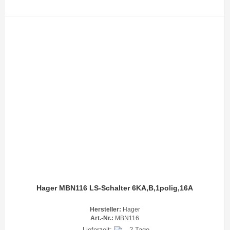
Hager MBN116 LS-Schalter 6KA,B,1polig,16A
Hersteller:
Hager
Art.-Nr.:
MBN116
Lieferzeit:
2 Tage