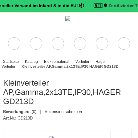
ersand im Inland & in die EU! 📦 🇦🇹 🛡️
Zertifizierter Trusted S
Startseite
Katalog
Elektromaterial
Verteiler
Hager
Verteiler
Kleinverteiler AP,Gamma,2x13TE,IP30,HAGER GD213D
Kleinverteiler
AP,Gamma,2x13TE,IP30,HAGER
GD213D
Bewertungen:
(0)
|
Rezension schreiben
Art.Nr.:
GD213D