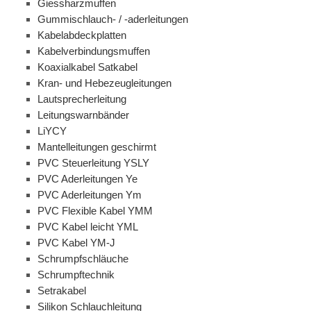
Giessharzmuffen
Gummischlauch- / -aderleitungen
Kabelabdeckplatten
Kabelverbindungsmuffen
Koaxialkabel Satkabel
Kran- und Hebezeugleitungen
Lautsprecherleitung
Leitungswarnbänder
LiYCY
Mantelleitungen geschirmt
PVC Steuerleitung YSLY
PVC Aderleitungen Ye
PVC Aderleitungen Ym
PVC Flexible Kabel YMM
PVC Kabel leicht YML
PVC Kabel YM-J
Schrumpfschläuche
Schrumpftechnik
Setrakabel
Silikon Schlauchleitung