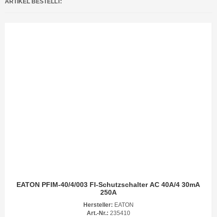
ARTIKEL BESTELLT:
EATON PFIM-40/4/003 FI-Schutzschalter AC 40A/4 30mA
250A
Hersteller:
EATON
Art.-Nr.:
235410