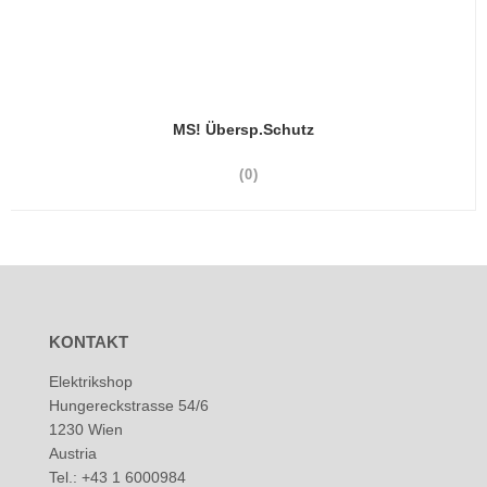
MS! Übersp.Schutz
(0)
KONTAKT
Elektrikshop
Hungereckstrasse 54/6
1230 Wien
Austria
Tel.: +43 1 6000984