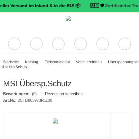
sand im Inland & in die EU! 📦 🇦🇹 🛡️
Zertifizierter Trusted Sho
Startseite
Katalog
Elektromaterial
Verteilereinbau
Überspannungsabl
Übersp.Schutz
MS! Übersp.Schutz
Bewertungen:
(0)
|
Rezension schreiben
Art.Nr.:
2CTB803973R1100