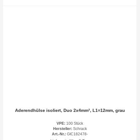
Aderendhülse isoliert, Duo 2x4mm², L1=12mm, grau
VPE:
100 Stück
Hersteller:
Schrack
Art.-Nr.:
GIC182478-