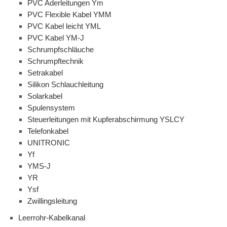
PVC Aderleitungen Ym
PVC Flexible Kabel YMM
PVC Kabel leicht YML
PVC Kabel YM-J
Schrumpfschläuche
Schrumpftechnik
Setrakabel
Silikon Schlauchleitung
Solarkabel
Spulensystem
Steuerleitungen mit Kupferabschirmung YSLCY
Telefonkabel
UNITRONIC
Yf
YMS-J
YR
Ysf
Zwillingsleitung
Leerrohr-Kabelkanal