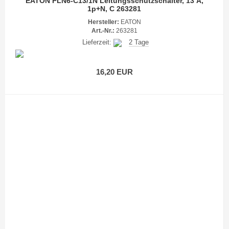
EATON PLN6-C13/1N Leitungsschutzschalter, 13 A,
1p+N, C 263281
Hersteller:
EATON
Art.-Nr.:
263281
Lieferzeit:
2 Tage
16,20 EUR