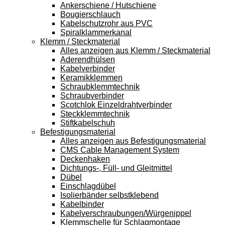
Ankerschiene / Hutschiene
Bougierschlauch
Kabelschutzrohr aus PVC
Spiralklammerkanal
Klemm / Steckmaterial
Alles anzeigen aus Klemm / Steckmaterial
Aderendhülsen
Kabelverbinder
Keramikklemmen
Schraubklemmtechnik
Schraubverbinder
Scotchlok Einzeldrahtverbinder
Steckklemmtechnik
Stiftkabelschuh
Befestigungsmaterial
Alles anzeigen aus Befestigungsmaterial
CMS Cable Management System
Deckenhaken
Dichtungs-, Füll- und Gleitmittel
Dübel
Einschlagdübel
Isolierbänder selbstklebend
Kabelbinder
Kabelverschraubungen/Würgenippel
Klemmschelle für Schlagmontage