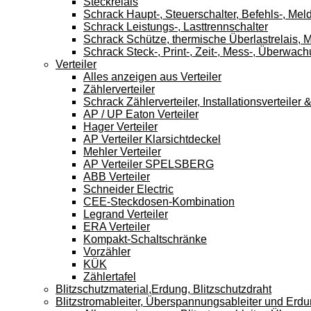
Steckrelais
Schrack Haupt-, Steuerschalter, Befehls-, Mel
Schrack Leistungs-, Lasttrennschalter
Schrack Schütze, thermische Überlastrelais, M
Schrack Steck-, Print-, Zeit-, Mess-, Überwach
Verteiler
Alles anzeigen aus Verteiler
Zählerverteiler
Schrack Zählerverteiler, Installationsverteile
AP / UP Eaton Verteiler
Hager Verteiler
AP Verteiler Klarsichtdeckel
Mehler Verteiler
AP Verteiler SPELSBERG
ABB Verteiler
Schneider Electric
CEE-Steckdosen-Kombination
Legrand Verteiler
ERA Verteiler
Kompakt-Schaltschränke
Vorzähler
KÜK
Zählertafel
Blitzschutzmaterial,Erdung, Blitzschutzdraht
Blitzstromableiter, Überspannungsableiter und Erd