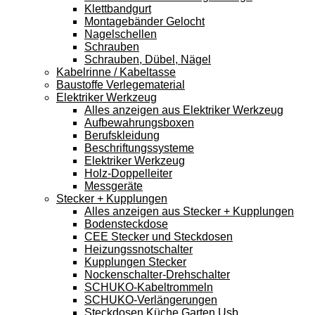
Klettbandgurt
Montagebänder Gelocht
Nagelschellen
Schrauben
Schrauben, Dübel, Nägel
Kabelrinne / Kabeltasse
Baustoffe Verlegematerial
Elektriker Werkzeug
Alles anzeigen aus Elektriker Werkzeug
Aufbewahrungsboxen
Berufskleidung
Beschriftungssysteme
Elektriker Werkzeug
Holz-Doppelleiter
Messgeräte
Stecker + Kupplungen
Alles anzeigen aus Stecker + Kupplungen
Bodensteckdose
CEE Stecker und Steckdosen
Heizungssnotschalter
Kupplungen Stecker
Nockenschalter-Drehschalter
SCHUKO-Kabeltrommeln
SCHUKO-Verlängerungen
Steckdosen Küche Garten Usb