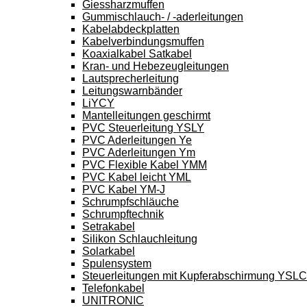
Giessharzmuffen
Gummischlauch- / -aderleitungen
Kabelabdeckplatten
Kabelverbindungsmuffen
Koaxialkabel Satkabel
Kran- und Hebezeugleitungen
Lautsprecherleitung
Leitungswarnbänder
LiYCY
Mantelleitungen geschirmt
PVC Steuerleitung YSLY
PVC Aderleitungen Ye
PVC Aderleitungen Ym
PVC Flexible Kabel YMM
PVC Kabel leicht YML
PVC Kabel YM-J
Schrumpfschläuche
Schrumpftechnik
Setrakabel
Silikon Schlauchleitung
Solarkabel
Spulensystem
Steuerleitungen mit Kupferabschirmung YSL
Telefonkabel
UNITRONIC