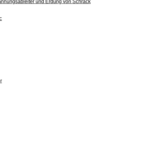
pannungsableiter und Erdung von Schrack
c
r