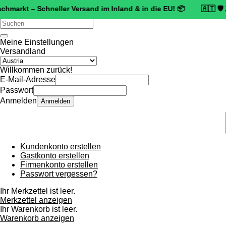
t – Schneller Versand im Inland & in die EU! 📦 🇦🇹 🛡️
Zertifiz
Verwende
die
Pfeile
Meine Einstellungen
nach
Versandland
oben
und
Willkommen zurück!
unten,
E-Mail-Adresse
um
Passwort
das
Anmelden
Anmelden
verfügbare
Ergebnis
auszuwählen.
Drücke
die
Kundenkonto erstellen
Eingabetaste,
Gastkonto erstellen
um
Firmenkonto erstellen
zum
Passwort vergessen?
ausgewählten
Suchergebnis
Ihr Merkzettel ist leer.
zu
Merkzettel anzeigen
gelangen.
Ihr Warenkorb ist leer.
Benutzer
Warenkorb anzeigen
von