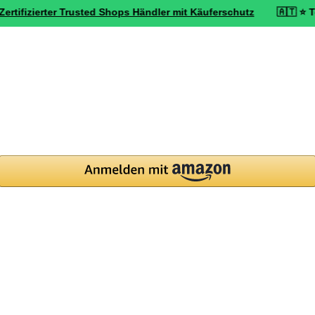
ierter Trusted Shops Händler mit Käuferschutz
🇦🇹 ⭐ Top bewerte