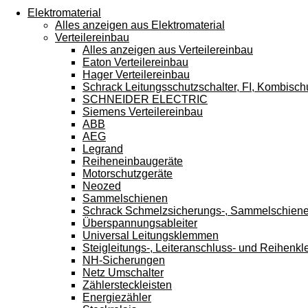
Touchgeräten
Elektromaterial
können
Alles anzeigen aus Elektromaterial
Touch-
Verteilereinbau
und
Alles anzeigen aus Verteilereinbau
Streichgesten
Eaton Verteilereinbau
verwenden.
Hager Verteilereinbau
Schrack Leitungsschutzschalter, FI, Kombisch
SCHNEIDER ELECTRIC
Siemens Verteilereinbau
ABB
AEG
Legrand
Reiheneinbaugeräte
Motorschutzgeräte
Neozed
Sammelschienen
Schrack Schmelzsicherungs-, Sammelschien
Überspannungsableiter
Universal Leitungsklemmen
Steigleitungs-, Leiteranschluss- und Reihen
NH-Sicherungen
Netz Umschalter
Zählersteckleisten
Energiezähler