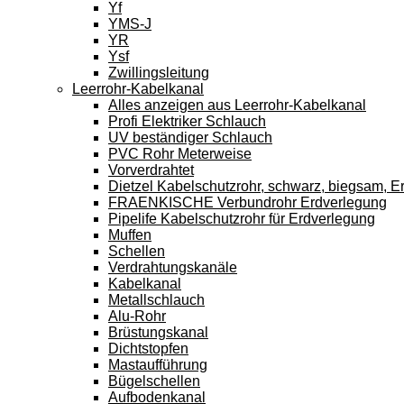
Yf
YMS-J
YR
Ysf
Zwillingsleitung
Leerrohr-Kabelkanal
Alles anzeigen aus Leerrohr-Kabelkanal
Profi Elektriker Schlauch
UV beständiger Schlauch
PVC Rohr Meterweise
Vorverdrahtet
Dietzel Kabelschutzrohr, schwarz, biegsam, E
FRAENKISCHE Verbundrohr Erdverlegung
Pipelife Kabelschutzrohr für Erdverlegung
Muffen
Schellen
Verdrahtungskanäle
Kabelkanal
Metallschlauch
Alu-Rohr
Brüstungskanal
Dichtstopfen
Mastaufführung
Bügelschellen
Aufbodenkanal