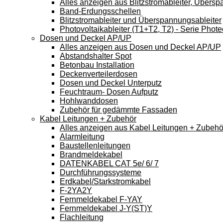
Alles anzeigen aus Blitzstromableiter, Übers
Band-Erdungsschellen
Blitzstromableiter und Überspannungsableiter
Photovoltaikableiter (T1+T2, T2) - Serie Phote
Dosen und Deckel AP/UP
Alles anzeigen aus Dosen und Deckel AP/UP
Abstandshalter Spot
Betonbau Installation
Deckenverteilerdosen
Dosen und Deckel Unterputz
Feuchtraum- Dosen Aufputz
Hohlwanddosen
Zubehör für gedämmte Fassaden
Kabel Leitungen + Zubehör
Alles anzeigen aus Kabel Leitungen + Zubehö
Alarmleitung
Baustellenleitungen
Brandmeldekabel
DATENKABEL CAT 5e/ 6/ 7
Durchführungssysteme
Erdkabel/Starkstromkabel
F-2YA2Y
Fernmeldekabel F-YAY
Fernmeldekabel J-Y(ST)Y
Flachleitung