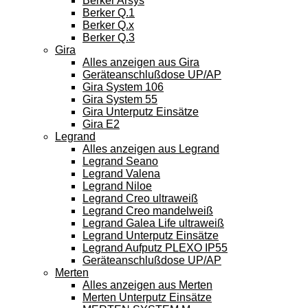
Berker Arsys
Berker Q.1
Berker Q.x
Berker Q.3
Gira
Alles anzeigen aus Gira
Geräteanschlußdose UP/AP
Gira System 106
Gira System 55
Gira Unterputz Einsätze
Gira E2
Legrand
Alles anzeigen aus Legrand
Legrand Seano
Legrand Valena
Legrand Niloe
Legrand Creo ultraweiß
Legrand Creo mandelweiß
Legrand Galea Life ultraweiß
Legrand Unterputz Einsätze
Legrand Aufputz PLEXO IP55
Geräteanschlußdose UP/AP
Merten
Alles anzeigen aus Merten
Merten Unterputz Einsätze