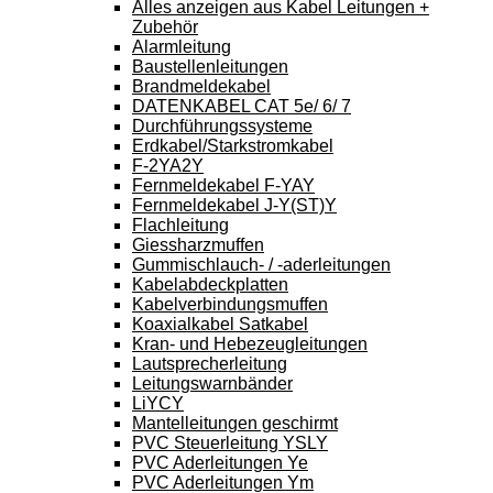
Alles anzeigen aus Kabel Leitungen +
Zubehör
Alarmleitung
Baustellenleitungen
Brandmeldekabel
DATENKABEL CAT 5e/ 6/ 7
Durchführungssysteme
Erdkabel/Starkstromkabel
F-2YA2Y
Fernmeldekabel F-YAY
Fernmeldekabel J-Y(ST)Y
Flachleitung
Giessharzmuffen
Gummischlauch- / -aderleitungen
Kabelabdeckplatten
Kabelverbindungsmuffen
Koaxialkabel Satkabel
Kran- und Hebezeugleitungen
Lautsprecherleitung
Leitungswarnbänder
LiYCY
Mantelleitungen geschirmt
PVC Steuerleitung YSLY
PVC Aderleitungen Ye
PVC Aderleitungen Ym