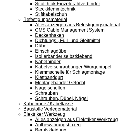
Scotchlok Einzeldrahtverbinder
Steckklemmtechnik
Stiftkabelschuh
Befestigungsmaterial
Alles anzeigen aus Befestigungsmaterial
CMS Cable Management System
Deckenhaken
Dichtungs-, Füll- und Gleitmittel
Dübel
Einschlagdübel
Isolierbänder selbstklebend
Kabelbinder
Kabelverschraubungen/Würgenippel
Klemmschelle für Schlagmontage
Klettbandgurt
Montagebänder Gelocht
Nagelschellen
Schrauben
Schrauben, Dübel, Nägel
Kabelrinne / Kabeltasse
Baustoffe Verlegematerial
Elektriker Werkzeug
Alles anzeigen aus Elektriker Werkzeug
Aufbewahrungsboxen
Berufskleidung