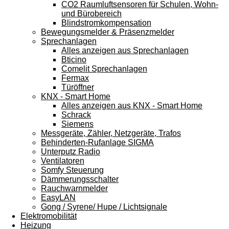
CO2 Raumluftsensoren für Schulen, Wohn-
und Bürobereich
Blindstromkompensation
Bewegungsmelder & Präsenzmelder
Sprechanlagen
Alles anzeigen aus Sprechanlagen
Bticino
Comelit Sprechanlagen
Fermax
Türöffner
KNX - Smart Home
Alles anzeigen aus KNX - Smart Home
Schrack
Siemens
Messgeräte, Zähler, Netzgeräte, Trafos
Behinderten-Rufanlage SIGMA
Unterputz Radio
Ventilatoren
Somfy Steuerung
Dämmerungsschalter
Rauchwarnmelder
EasyLAN
Gong / Syrene/ Hupe / Lichtsignale
Elektromobilität
Heizung