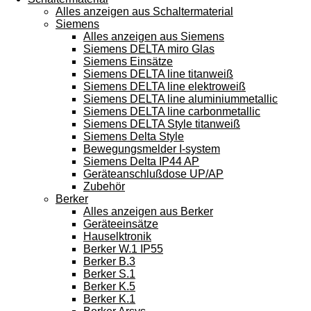
Alles anzeigen aus Schaltermaterial
Siemens
Alles anzeigen aus Siemens
Siemens DELTA miro Glas
Siemens Einsätze
Siemens DELTA line titanweiß
Siemens DELTA line elektroweiß
Siemens DELTA line aluminiummetallic
Siemens DELTA line carbonmetallic
Siemens DELTA Style titanweiß
Siemens Delta Style
Bewegungsmelder I-system
Siemens Delta IP44 AP
Geräteanschlußdose UP/AP
Zubehör
Berker
Alles anzeigen aus Berker
Geräteeinsätze
Hauselktronik
Berker W.1 IP55
Berker B.3
Berker S.1
Berker K.5
Berker K.1