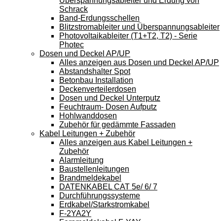
Überspannungsableiter und Erdung von
Schrack
Band-Erdungsschellen
Blitzstromableiter und Überspannungsableiter
Photovoltaikableiter (T1+T2, T2) - Serie
Photec
Dosen und Deckel AP/UP
Alles anzeigen aus Dosen und Deckel AP/UP
Abstandshalter Spot
Betonbau Installation
Deckenverteilerdosen
Dosen und Deckel Unterputz
Feuchtraum- Dosen Aufputz
Hohlwanddosen
Zubehör für gedämmte Fassaden
Kabel Leitungen + Zubehör
Alles anzeigen aus Kabel Leitungen +
Zubehör
Alarmleitung
Baustellenleitungen
Brandmeldekabel
DATENKABEL CAT 5e/ 6/ 7
Durchführungssysteme
Erdkabel/Starkstromkabel
F-2YA2Y