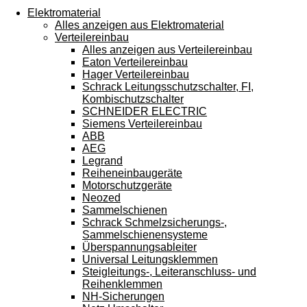
Touchgeräten
Elektromaterial
können
Alles anzeigen aus Elektromaterial
Touch-
Verteilereinbau
und
Alles anzeigen aus Verteilereinbau
Streichgesten
Eaton Verteilereinbau
verwenden.
Hager Verteilereinbau
Schrack Leitungsschutzschalter, FI,
Kombischutzschalter
SCHNEIDER ELECTRIC
Siemens Verteilereinbau
ABB
AEG
Legrand
Reiheneinbaugeräte
Motorschutzgeräte
Neozed
Sammelschienen
Schrack Schmelzsicherungs-,
Sammelschienensysteme
Überspannungsableiter
Universal Leitungsklemmen
Steigleitungs-, Leiteranschluss- und
Reihenklemmen
NH-Sicherungen