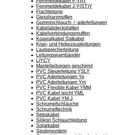
Fernmeldekabel F-YAY
Fernmeldekabel J-Y(ST)Y
Flachleitung
Giessharzmuffen
Gummischlauch- / -aderleitungen
Kabelabdeckplatten
Kabelverbindungsmuffen
Koaxialkabel Satkabel
Kran- und Hebezeugleitungen
Lautsprecherleitung
Leitungswarnbänder
LiYCY
Mantelleitungen geschirmt
PVC Steuerleitung YSLY
PVC Aderleitungen Ye
PVC Aderleitungen Ym
PVC Flexible Kabel YMM
PVC Kabel leicht YML
PVC Kabel YM-J
Schrumpfschläuche
Schrumpftechnik
Setrakabel
Silikon Schlauchleitung
Solarkabel
Spulensystem