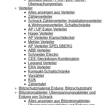
Überwachungsrelais
Verteiler
Alles anzeigen aus Verteiler
Zählerverteiler
Schrack Zählerverteiler, Installationsverteiler
& Wohnungsverteiler, Schaltschränke
AP / UP Eaton Verteiler
Hager Verteiler
AP Verteiler Klarsichtdeckel
Mehler Verteiler
AP Verteiler SPELSBERG
ABB Verteiler
Schneider Electric
CEE-Steckdosen-Kombination
Legrand Verteiler
ERA Verteiler
Kompakt-Schaltschränke
Vorzähler
KÜK
Zählertafel
Blitzschutzmaterial,Erdung, Blitzschutzdraht
Blitzstromableiter, Überspannungsableiter und
Erdung von Schrack
Alles anzeigen aus Blitzstromableiter,