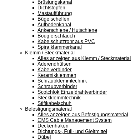
Brüstungskanal
Dichtstopfen
Mastaufführung
Bügelschellen
Aufbodenkanal
Ankerschiene / Hutschiene
Bougierschlauch
Kabelschutzrohr aus PVC
Spiralklammerkanal
Klemm / Steckmaterial
Alles anzeigen aus Klemm / Steckmaterial
Aderendhülsen
Kabelverbinder
Keramikklemmen
Schraubklemmtechnik
Schraubverbinder
Scotchlok Einzeldrahtverbinder
Steckklemmtechnik
Stiftkabelschuh
Befestigungsmaterial
Alles anzeigen aus Befestigungsmaterial
CMS Cable Management System
Deckenhaken
Dichtungs-, Füll- und Gleitmittel
Dübel