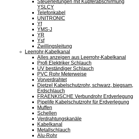
Steuerleitungen mit Kupferabschirmung
YSLCY
Telefonkabel
UNITRONIC
Yf
YMS-J
YR
Ysf
Zwillingsleitung
Leerrohr-Kabelkanal
Alles anzeigen aus Leerrohr-Kabelkanal
Profi Elektriker Schlauch
UV beständiger Schlauch
PVC Rohr Meterweise
Vorverdrahtet
Dietzel Kabelschutzrohr, schwarz, biegsam,
Erdschlauch
FRAENKISCHE Verbundrohr Erdverlegung
Pipelife Kabelschutzrohr für Erdverlegung
Muffen
Schellen
Verdrahtungskanäle
Kabelkanal
Metallschlauch
Alu-Rohr