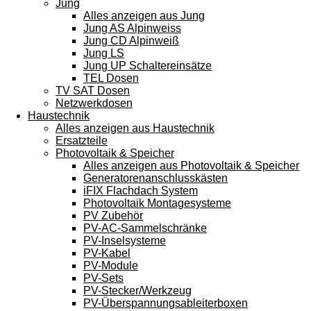
Jung
Alles anzeigen aus Jung
Jung AS Alpinweiss
Jung CD Alpinweiß
Jung LS
Jung UP Schaltereinsätze
TEL Dosen
TV SAT Dosen
Netzwerkdosen
Haustechnik
Alles anzeigen aus Haustechnik
Ersatzteile
Photovoltaik & Speicher
Alles anzeigen aus Photovoltaik & Speicher
Generatorenanschlusskästen
iFIX Flachdach System
Photovoltaik Montagesysteme
PV Zubehör
PV-AC-Sammelschränke
PV-Inselsysteme
PV-Kabel
PV-Module
PV-Sets
PV-Stecker/Werkzeug
PV-Überspannungsableiterboxen