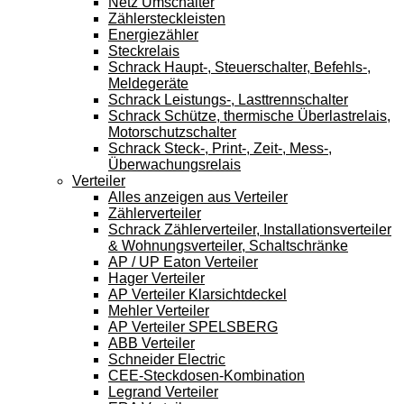
Netz Umschalter
Zählersteckleisten
Energiezähler
Steckrelais
Schrack Haupt-, Steuerschalter, Befehls-,
Meldegeräte
Schrack Leistungs-, Lasttrennschalter
Schrack Schütze, thermische Überlastrelais,
Motorschutzschalter
Schrack Steck-, Print-, Zeit-, Mess-,
Überwachungsrelais
Verteiler
Alles anzeigen aus Verteiler
Zählerverteiler
Schrack Zählerverteiler, Installationsverteiler
& Wohnungsverteiler, Schaltschränke
AP / UP Eaton Verteiler
Hager Verteiler
AP Verteiler Klarsichtdeckel
Mehler Verteiler
AP Verteiler SPELSBERG
ABB Verteiler
Schneider Electric
CEE-Steckdosen-Kombination
Legrand Verteiler