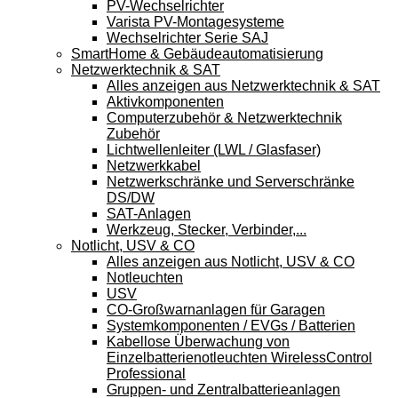
PV-Wechselrichter
Varista PV-Montagesysteme
Wechselrichter Serie SAJ
SmartHome & Gebäudeautomatisierung
Netzwerktechnik & SAT
Alles anzeigen aus Netzwerktechnik & SAT
Aktivkomponenten
Computerzubehör & Netzwerktechnik
Zubehör
Lichtwellenleiter (LWL / Glasfaser)
Netzwerkkabel
Netzwerkschränke und Serverschränke
DS/DW
SAT-Anlagen
Werkzeug, Stecker, Verbinder,...
Notlicht, USV & CO
Alles anzeigen aus Notlicht, USV & CO
Notleuchten
USV
CO-Großwarnanlagen für Garagen
Systemkomponenten / EVGs / Batterien
Kabellose Überwachung von
Einzelbatterienotleuchten WirelessControl
Professional
Gruppen- und Zentralbatterieanlagen