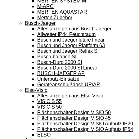
MERTEN SYSTEM M
M-ARC
MERTEN AQUASTAR
Merten Zubehör
Busch-Jaeger
Alles anzeigen aus Busch-Jaeger
Allwetter IP44 Feuchtraum
Busch und Jaeger future linear
Busch und Jaeger Plattform 63
Busch und Jaeger Reflex SI
Busch-balance SI
Busch-Duro 2000 SI
Busch-Duro 2000 SI Linear
BUSCH-JAEGER AP
Unterputz-Einsätze
Geräteanschlußdose UP/AP
Elso-Visio
Alles anzeigen aus Elso-Visio
VISIO S 55
VISIO S 50
Flächenschalter Design VISIO 50
Flächenschalter Design VISIO 45
Flächenschalter Design VISIO Aufputz IP20
Flächenschalter Design VISIO Aufputz IP54
ELSO