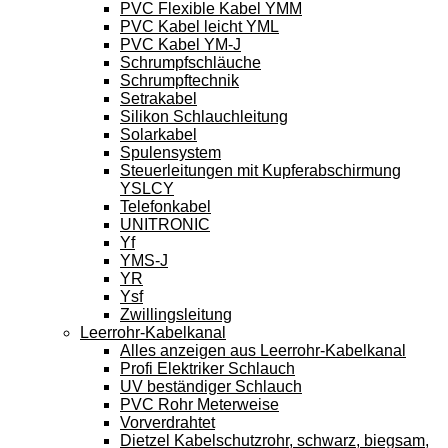
PVC Flexible Kabel YMM
PVC Kabel leicht YML
PVC Kabel YM-J
Schrumpfschläuche
Schrumpftechnik
Setrakabel
Silikon Schlauchleitung
Solarkabel
Spulensystem
Steuerleitungen mit Kupferabschirmung
YSLCY
Telefonkabel
UNITRONIC
Yf
YMS-J
YR
Ysf
Zwillingsleitung
Leerrohr-Kabelkanal
Alles anzeigen aus Leerrohr-Kabelkanal
Profi Elektriker Schlauch
UV beständiger Schlauch
PVC Rohr Meterweise
Vorverdrahtet
Dietzel Kabelschutzrohr, schwarz, biegsam,