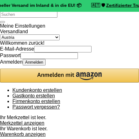
sand im Inland & in die EU! 📦 🇦🇹 🛡️
Zertifizierter Trusted Sh
Verwende
die
Pfeile
Meine Einstellungen
nach
Versandland
oben
und
Willkommen zurück!
unten,
E-Mail-Adresse
um
Passwort
das
Anmelden
Anmelden
verfügbare
Ergebnis
auszuwählen.
Drücke
die
Kundenkonto erstellen
Eingabetaste,
Gastkonto erstellen
um
Firmenkonto erstellen
zum
Passwort vergessen?
ausgewählten
Suchergebnis
Ihr Merkzettel ist leer.
zu
Merkzettel anzeigen
gelangen.
Ihr Warenkorb ist leer.
Benutzer
Warenkorb anzeigen
von