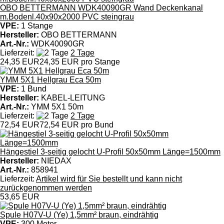
OBO BETTERMANN WDK40090GR Wand Deckenkanal
m.Bodenl.40x90x2000 PVC steingrau
VPE:
1 Stange
Hersteller:
OBO BETTERMANN
Art.-Nr.:
WDK40090GR
Lieferzeit:
2 Tage
24,35 EUR
24,35 EUR pro Stange
YMM 5X1 Hellgrau Eca 50m
VPE:
1 Bund
Hersteller:
KABEL-LEITUNG
Art.-Nr.:
YMM 5X1 50m
Lieferzeit:
2 Tage
72,54 EUR
72,54 EUR pro Bund
Hängestiel 3-seitig gelocht U-Profil 50x50mm Länge=1500mm
Hersteller:
NIEDAX
Art.-Nr.:
858941
Lieferzeit:
Artikel wird für Sie bestellt und kann nicht
zurückgenommen werden
53,65 EUR
Spule H07V-U (Ye) 1,5mm² braun, eindrähtig
VPE:
300 Meter