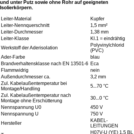
und unter Putz sowie ohne Rohr auf geeigneten
Isolierkörpern.
Leiter-Material
Kupfer
Leiter-Nennquerschnitt
1,5 mm²
Leiter-Durchmesser
1,38 mm
Leiter-Klasse
Kl.1 = eindrähtig
Polyvinylchlorid
Werkstoff der Aderisolation
(PVC)
Ader-Farbe
blau
Brandverhaltensklasse nach EN 13501-6
Eca
Flammwidrig
nein
Außendurchmesser ca.
3,2 mm
Zul. Kabelaußentemperatur bei
5...70 °C
Montage/Handling
Zul. Kabelaußentemperatur nach
30...0 °C
Montage ohne Erschütterung
Nennspannung U0
450 V
Nennspannung U
750 V
KABEL-
Hersteller
LEITUNGEN
H07V-U (YE) 1,5 BL