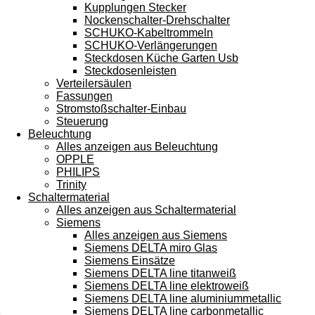
Kupplungen Stecker
Nockenschalter-Drehschalter
SCHUKO-Kabeltrommeln
SCHUKO-Verlängerungen
Steckdosen Küche Garten Usb
Steckdosenleisten
Verteilersäulen
Fassungen
Stromstoßschalter-Einbau
Steuerung
Beleuchtung
Alles anzeigen aus Beleuchtung
OPPLE
PHILIPS
Trinity
Schaltermaterial
Alles anzeigen aus Schaltermaterial
Siemens
Alles anzeigen aus Siemens
Siemens DELTA miro Glas
Siemens Einsätze
Siemens DELTA line titanweiß
Siemens DELTA line elektroweiß
Siemens DELTA line aluminiummetallic
Siemens DELTA line carbonmetallic