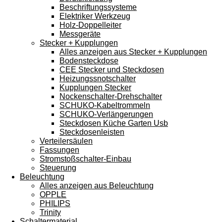
Beschriftungssysteme
Elektriker Werkzeug
Holz-Doppelleiter
Messgeräte
Stecker + Kupplungen
Alles anzeigen aus Stecker + Kupplungen
Bodensteckdose
CEE Stecker und Steckdosen
Heizungssnotschalter
Kupplungen Stecker
Nockenschalter-Drehschalter
SCHUKO-Kabeltrommeln
SCHUKO-Verlängerungen
Steckdosen Küche Garten Usb
Steckdosenleisten
Verteilersäulen
Fassungen
Stromstoßschalter-Einbau
Steuerung
Beleuchtung
Alles anzeigen aus Beleuchtung
OPPLE
PHILIPS
Trinity
Schaltermaterial