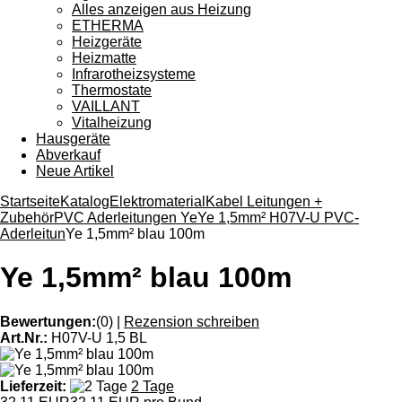
Alles anzeigen aus Heizung
ETHERMA
Heizgeräte
Heizmatte
Infrarotheizsysteme
Thermostate
VAILLANT
Vitalheizung
Hausgeräte
Abverkauf
Neue Artikel
Startseite
Katalog
Elektromaterial
Kabel Leitungen +
Zubehör
PVC Aderleitungen Ye
Ye 1,5mm² H07V-U PVC-
Aderleitun
Ye 1,5mm² blau 100m
Ye 1,5mm² blau 100m
Bewertungen:
(0)
|
Rezension schreiben
Art.Nr.:
H07V-U 1,5 BL
Lieferzeit:
2 Tage