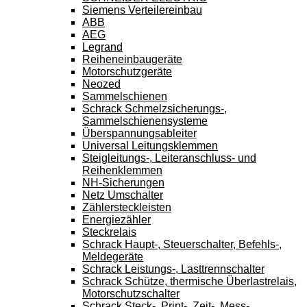
Siemens Verteilereinbau
ABB
AEG
Legrand
Reiheneinbaugeräte
Motorschutzgeräte
Neozed
Sammelschienen
Schrack Schmelzsicherungs-,
Sammelschienensysteme
Überspannungsableiter
Universal Leitungsklemmen
Steigleitungs-, Leiteranschluss- und
Reihenklemmen
NH-Sicherungen
Netz Umschalter
Zählersteckleisten
Energiezähler
Steckrelais
Schrack Haupt-, Steuerschalter, Befehls-,
Meldegeräte
Schrack Leistungs-, Lasttrennschalter
Schrack Schütze, thermische Überlastrelais,
Motorschutzschalter
Schrack Steck-, Print-, Zeit-, Mess-,