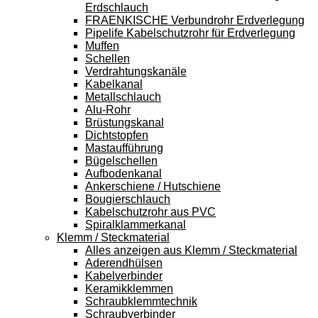
Erdschlauch
FRAENKISCHE Verbundrohr Erdverlegung
Pipelife Kabelschutzrohr für Erdverlegung
Muffen
Schellen
Verdrahtungskanäle
Kabelkanal
Metallschlauch
Alu-Rohr
Brüstungskanal
Dichtstopfen
Mastaufführung
Bügelschellen
Aufbodenkanal
Ankerschiene / Hutschiene
Bougierschlauch
Kabelschutzrohr aus PVC
Spiralklammerkanal
Klemm / Steckmaterial
Alles anzeigen aus Klemm / Steckmaterial
Aderendhülsen
Kabelverbinder
Keramikklemmen
Schraubklemmtechnik
Schraubverbinder