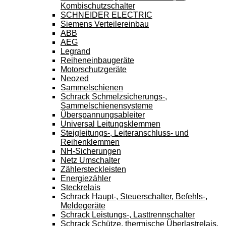
Kombischutzschalter
SCHNEIDER ELECTRIC
Siemens Verteilereinbau
ABB
AEG
Legrand
Reiheneinbaugeräte
Motorschutzgeräte
Neozed
Sammelschienen
Schrack Schmelzsicherungs-,
Sammelschienensysteme
Überspannungsableiter
Universal Leitungsklemmen
Steigleitungs-, Leiteranschluss- und
Reihenklemmen
NH-Sicherungen
Netz Umschalter
Zählersteckleisten
Energiezähler
Steckrelais
Schrack Haupt-, Steuerschalter, Befehls-,
Meldegeräte
Schrack Leistungs-, Lasttrennschalter
Schrack Schütze, thermische Überlastrelais,