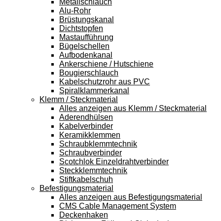
Metallschlauch
Alu-Rohr
Brüstungskanal
Dichtstopfen
Mastaufführung
Bügelschellen
Aufbodenkanal
Ankerschiene / Hutschiene
Bougierschlauch
Kabelschutzrohr aus PVC
Spiralklammerkanal
Klemm / Steckmaterial
Alles anzeigen aus Klemm / Steckmaterial
Aderendhülsen
Kabelverbinder
Keramikklemmen
Schraubklemmtechnik
Schraubverbinder
Scotchlok Einzeldrahtverbinder
Steckklemmtechnik
Stiftkabelschuh
Befestigungsmaterial
Alles anzeigen aus Befestigungsmaterial
CMS Cable Management System
Deckenhaken