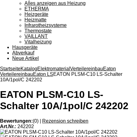
Alles anzeigen aus Heizung
ETHERMA
Heizgeräte
Heizmatte
Infrarotheizsysteme
Thermostate
VAILLANT
Vitalheizung
Hausgeräte
Abverkauf
Neue Artikel
Startseite
Katalog
Elektromaterial
Verteilereinbau
Eaton
Verteilereinbau
Eaton LS
EATON PLSM-C10 LS-Schalter
10A/1pol/C 242202
EATON PLSM-C10 LS-
Schalter 10A/1pol/C 242202
Bewertungen:
(0)
|
Rezension schreiben
Art.Nr.:
242202