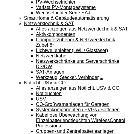
PV-Wechselrichter
Varista PV-Montagesysteme
Wechselrichter Serie SAJ
SmartHome & Gebäudeautomatisierung
Netzwerktechnik & SAT
Alles anzeigen aus Netzwerktechnik & SAT
Aktivkomponenten
Computerzubehör & Netzwerktechnik
Zubehör
Lichtwellenleiter (LWL / Glasfaser)
Netzwerkkabel
Netzwerkschränke und Serverschränke
DS/DW
SAT-Anlagen
Werkzeug, Stecker, Verbinder,...
Notlicht, USV & CO
Alles anzeigen aus Notlicht, USV & CO
Notleuchten
USV
CO-Großwarnanlagen für Garagen
Systemkomponenten / EVGs / Batterien
Kabellose Überwachung von
Einzelbatterienotleuchten WirelessControl
Professional
Gruppen- und Zentralbatterieanlagen