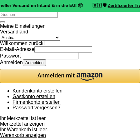
rsand im Inland & in die EU! 📦 🇦🇹 🛡️
Zertifizierter Trusted Sh
Verwende
die
Pfeile
Meine Einstellungen
nach
Versandland
oben
und
Willkommen zurück!
unten,
E-Mail-Adresse
um
Passwort
das
Anmelden
Anmelden
verfügbare
Ergebnis
auszuwählen.
Drücke
die
Kundenkonto erstellen
Eingabetaste,
Gastkonto erstellen
um
Firmenkonto erstellen
zum
Passwort vergessen?
ausgewählten
Suchergebnis
Ihr Merkzettel ist leer.
zu
Merkzettel anzeigen
gelangen.
Ihr Warenkorb ist leer.
Benutzer
Warenkorb anzeigen
von