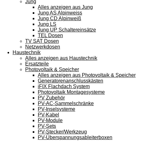
Jung
Alles anzeigen aus Jung
Jung AS Alpinweiss
Jung CD Alpinweiß
Jung LS
Jung UP Schaltereinsätze
TEL Dosen
TV SAT Dosen
Netzwerkdosen
Haustechnik
Alles anzeigen aus Haustechnik
Ersatzteile
Photovoltaik & Speicher
Alles anzeigen aus Photovoltaik & Speicher
Generatorenanschlusskästen
iFIX Flachdach System
Photovoltaik Montagesysteme
PV Zubehör
PV-AC-Sammelschränke
PV-Inselsysteme
PV-Kabel
PV-Module
PV-Sets
PV-Stecker/Werkzeug
PV-Überspannungsableiterboxen