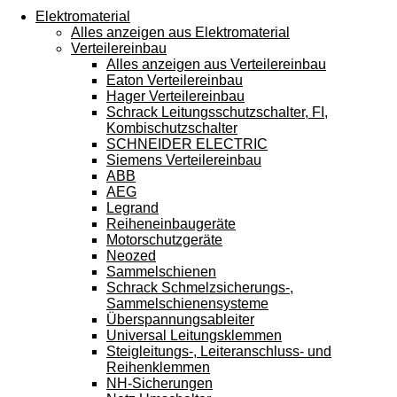
Touchgeräten
Elektromaterial
können
Alles anzeigen aus Elektromaterial
Touch-
Verteilereinbau
und
Alles anzeigen aus Verteilereinbau
Streichgesten
Eaton Verteilereinbau
verwenden.
Hager Verteilereinbau
Schrack Leitungsschutzschalter, FI,
Kombischutzschalter
SCHNEIDER ELECTRIC
Siemens Verteilereinbau
ABB
AEG
Legrand
Reiheneinbaugeräte
Motorschutzgeräte
Neozed
Sammelschienen
Schrack Schmelzsicherungs-,
Sammelschienensysteme
Überspannungsableiter
Universal Leitungsklemmen
Steigleitungs-, Leiteranschluss- und
Reihenklemmen
NH-Sicherungen