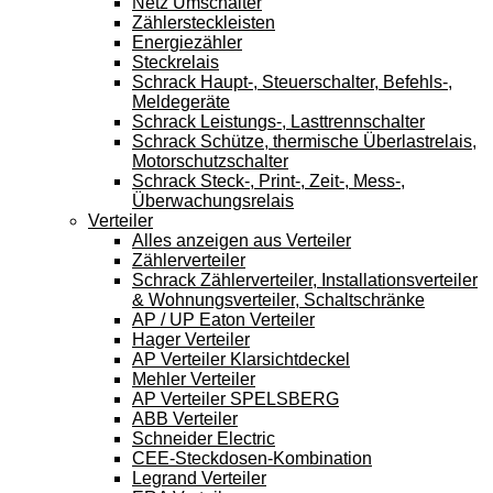
Netz Umschalter
Zählersteckleisten
Energiezähler
Steckrelais
Schrack Haupt-, Steuerschalter, Befehls-,
Meldegeräte
Schrack Leistungs-, Lasttrennschalter
Schrack Schütze, thermische Überlastrelais,
Motorschutzschalter
Schrack Steck-, Print-, Zeit-, Mess-,
Überwachungsrelais
Verteiler
Alles anzeigen aus Verteiler
Zählerverteiler
Schrack Zählerverteiler, Installationsverteiler
& Wohnungsverteiler, Schaltschränke
AP / UP Eaton Verteiler
Hager Verteiler
AP Verteiler Klarsichtdeckel
Mehler Verteiler
AP Verteiler SPELSBERG
ABB Verteiler
Schneider Electric
CEE-Steckdosen-Kombination
Legrand Verteiler