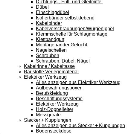
Dichtungs-, Füll- und Gleitmittel
Dübel
Einschlagdübel
Isolierbänder selbstklebend
Kabelbinder
Kabelverschraubungen/Würgenippel
Klemmschelle für Schlagmontage
Klettbandgurt
Montagebänder Gelocht
Nagelschellen
Schrauben
Schrauben, Dübel, Nägel
Kabelrinne / Kabeltasse
Baustoffe Verlegematerial
Elektriker Werkzeug
Alles anzeigen aus Elektriker Werkzeug
Aufbewahrungsboxen
Berufskleidung
Beschriftungssysteme
Elektriker Werkzeug
Holz-Doppelleiter
Messgeräte
Stecker + Kupplungen
Alles anzeigen aus Stecker + Kupplungen
Bodensteckdose