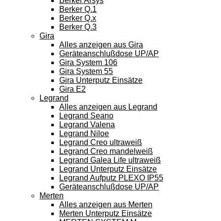
Berker Arsys
Berker Q.1
Berker Q.x
Berker Q.3
Gira
Alles anzeigen aus Gira
Geräteanschlußdose UP/AP
Gira System 106
Gira System 55
Gira Unterputz Einsätze
Gira E2
Legrand
Alles anzeigen aus Legrand
Legrand Seano
Legrand Valena
Legrand Niloe
Legrand Creo ultraweiß
Legrand Creo mandelweiß
Legrand Galea Life ultraweiß
Legrand Unterputz Einsätze
Legrand Aufputz PLEXO IP55
Geräteanschlußdose UP/AP
Merten
Alles anzeigen aus Merten
Merten Unterputz Einsätze