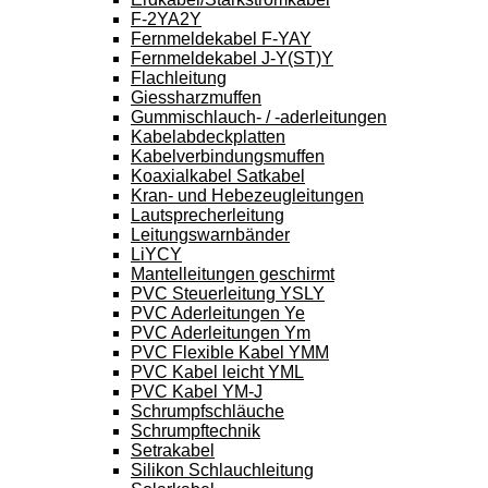
F-2YA2Y
Fernmeldekabel F-YAY
Fernmeldekabel J-Y(ST)Y
Flachleitung
Giessharzmuffen
Gummischlauch- / -aderleitungen
Kabelabdeckplatten
Kabelverbindungsmuffen
Koaxialkabel Satkabel
Kran- und Hebezeugleitungen
Lautsprecherleitung
Leitungswarnbänder
LiYCY
Mantelleitungen geschirmt
PVC Steuerleitung YSLY
PVC Aderleitungen Ye
PVC Aderleitungen Ym
PVC Flexible Kabel YMM
PVC Kabel leicht YML
PVC Kabel YM-J
Schrumpfschläuche
Schrumpftechnik
Setrakabel
Silikon Schlauchleitung