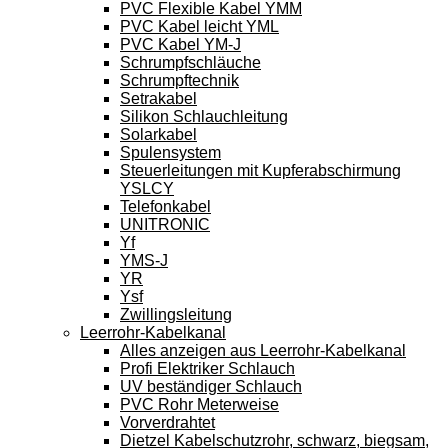
PVC Flexible Kabel YMM
PVC Kabel leicht YML
PVC Kabel YM-J
Schrumpfschläuche
Schrumpftechnik
Setrakabel
Silikon Schlauchleitung
Solarkabel
Spulensystem
Steuerleitungen mit Kupferabschirmung
YSLCY
Telefonkabel
UNITRONIC
Yf
YMS-J
YR
Ysf
Zwillingsleitung
Leerrohr-Kabelkanal
Alles anzeigen aus Leerrohr-Kabelkanal
Profi Elektriker Schlauch
UV beständiger Schlauch
PVC Rohr Meterweise
Vorverdrahtet
Dietzel Kabelschutzrohr, schwarz, biegsam,