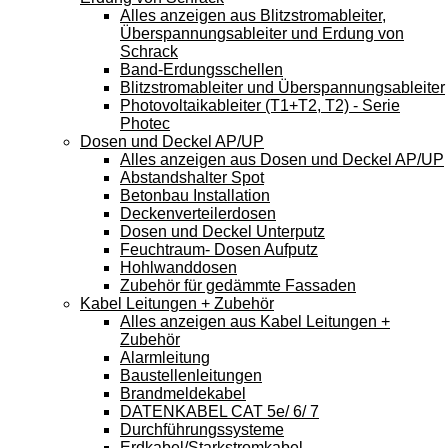
Alles anzeigen aus Blitzstromableiter,
Überspannungsableiter und Erdung von
Schrack
Band-Erdungsschellen
Blitzstromableiter und Überspannungsableiter
Photovoltaikableiter (T1+T2, T2) - Serie
Photec
Dosen und Deckel AP/UP
Alles anzeigen aus Dosen und Deckel AP/UP
Abstandshalter Spot
Betonbau Installation
Deckenverteilerdosen
Dosen und Deckel Unterputz
Feuchtraum- Dosen Aufputz
Hohlwanddosen
Zubehör für gedämmte Fassaden
Kabel Leitungen + Zubehör
Alles anzeigen aus Kabel Leitungen +
Zubehör
Alarmleitung
Baustellenleitungen
Brandmeldekabel
DATENKABEL CAT 5e/ 6/ 7
Durchführungssysteme
Erdkabel/Starkstromkabel