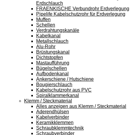
Erdschlauch
FRAENKISCHE Verbundrohr Erdverlegung
Pipelife Kabelschutzrohr für Erdverlegung
Muffen
Schellen
Verdrahtungskanäle
Kabelkanal
Metallschlauch
Alu-Rohr
Brüstungskanal
Dichtstopfen
Mastaufführung
Bügelschellen
Aufbodenkanal
Ankerschiene / Hutschiene
Bougierschlauch
Kabelschutzrohr aus PVC
Spiralklammerkanal
Klemm / Steckmaterial
Alles anzeigen aus Klemm / Steckmaterial
Aderendhülsen
Kabelverbinder
Keramikklemmen
Schraubklemmtechnik
Schraubverbinder