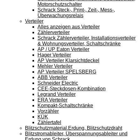
Motorschutzschalter
Schrack Steck-, Print-, Zeit-, Mess-,
Überwachungsrelais
Verteiler
Alles anzeigen aus Verteiler
Zählerverteiler
Schrack Zählerverteiler, Installationsverteiler
& Wohnungsverteiler, Schaltschränke
AP / UP Eaton Verteiler
Hager Verteiler
AP Verteiler Klarsichtdeckel
Mehler Verteiler
AP Verteiler SPELSBERG
ABB Verteiler
Schneider Electric
CEE-Steckdosen-Kombination
Legrand Verteiler
ERA Verteiler
Kompakt-Schaltschränke
Vorzähler
KÜK
Zählertafel
Blitzschutzmaterial,Erdung, Blitzschutzdraht
Blitzstromableiter, Überspannungsableiter und
Erdung von Schrack