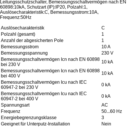
Leitungsschutzschalter, Bemessungsschaltvermögen nach EN
60898:10kA, Schutzart (IP):IP20, Polzahl:1,
Auslösecharakteristik:C, Bemessungsstrom:10A,
Frequenz:50Hz
Auslösecharakteristik
C
Polzahl (gesamt)
1
Anzahl der abgesicherten Pole
1
Bemessungsstrom
10 A
Bemessungsspannung
230 V
Bemessungsschaltvermögen Icn nach EN 60898
10 kA
bei 230 V
Bemessungsschaltvermögen Icn nach EN 60898
10 kA
bei 400 V
Bemessungsschaltvermögen Icu nach IEC
0 kA
60947-2 bei 230 V
Bemessungsschaltvermögen Icu nach IEC
0 kA
60947-2 bei 400 V
Spannungsart
AC
Frequenz
50...60 Hz
Energiebegrenzungsklasse
3
Geeignet für Unterputz-Installation
Nein