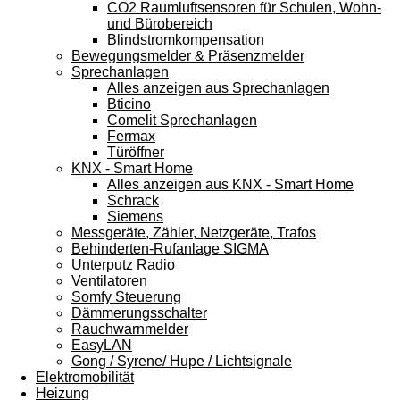
CO2 Raumluftsensoren für Schulen, Wohn-
und Bürobereich
Blindstromkompensation
Bewegungsmelder & Präsenzmelder
Sprechanlagen
Alles anzeigen aus Sprechanlagen
Bticino
Comelit Sprechanlagen
Fermax
Türöffner
KNX - Smart Home
Alles anzeigen aus KNX - Smart Home
Schrack
Siemens
Messgeräte, Zähler, Netzgeräte, Trafos
Behinderten-Rufanlage SIGMA
Unterputz Radio
Ventilatoren
Somfy Steuerung
Dämmerungsschalter
Rauchwarnmelder
EasyLAN
Gong / Syrene/ Hupe / Lichtsignale
Elektromobilität
Heizung