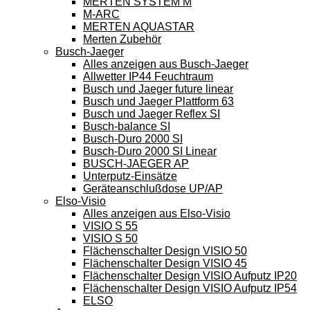
MERTEN SYSTEM M
M-ARC
MERTEN AQUASTAR
Merten Zubehör
Busch-Jaeger
Alles anzeigen aus Busch-Jaeger
Allwetter IP44 Feuchtraum
Busch und Jaeger future linear
Busch und Jaeger Plattform 63
Busch und Jaeger Reflex SI
Busch-balance SI
Busch-Duro 2000 SI
Busch-Duro 2000 SI Linear
BUSCH-JAEGER AP
Unterputz-Einsätze
Geräteanschlußdose UP/AP
Elso-Visio
Alles anzeigen aus Elso-Visio
VISIO S 55
VISIO S 50
Flächenschalter Design VISIO 50
Flächenschalter Design VISIO 45
Flächenschalter Design VISIO Aufputz IP20
Flächenschalter Design VISIO Aufputz IP54
ELSO