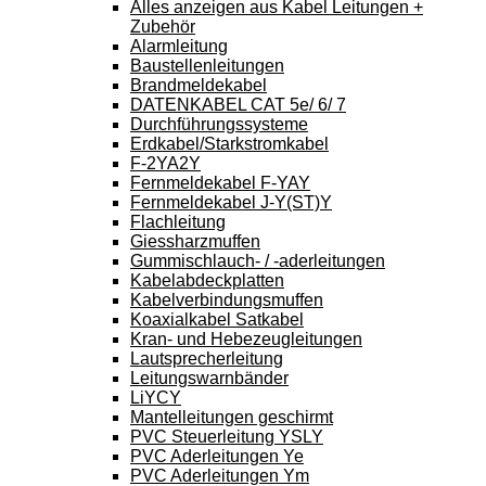
Alles anzeigen aus Kabel Leitungen +
Zubehör
Alarmleitung
Baustellenleitungen
Brandmeldekabel
DATENKABEL CAT 5e/ 6/ 7
Durchführungssysteme
Erdkabel/Starkstromkabel
F-2YA2Y
Fernmeldekabel F-YAY
Fernmeldekabel J-Y(ST)Y
Flachleitung
Giessharzmuffen
Gummischlauch- / -aderleitungen
Kabelabdeckplatten
Kabelverbindungsmuffen
Koaxialkabel Satkabel
Kran- und Hebezeugleitungen
Lautsprecherleitung
Leitungswarnbänder
LiYCY
Mantelleitungen geschirmt
PVC Steuerleitung YSLY
PVC Aderleitungen Ye
PVC Aderleitungen Ym