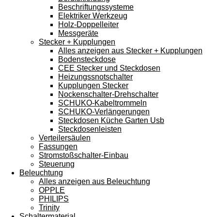
Beschriftungssysteme
Elektriker Werkzeug
Holz-Doppelleiter
Messgeräte
Stecker + Kupplungen
Alles anzeigen aus Stecker + Kupplungen
Bodensteckdose
CEE Stecker und Steckdosen
Heizungssnotschalter
Kupplungen Stecker
Nockenschalter-Drehschalter
SCHUKO-Kabeltrommeln
SCHUKO-Verlängerungen
Steckdosen Küche Garten Usb
Steckdosenleisten
Verteilersäulen
Fassungen
Stromstoßschalter-Einbau
Steuerung
Beleuchtung
Alles anzeigen aus Beleuchtung
OPPLE
PHILIPS
Trinity
Schaltermaterial