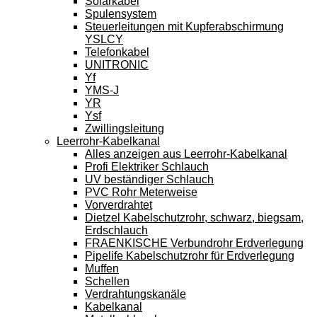
Solarkabel
Spulensystem
Steuerleitungen mit Kupferabschirmung
YSLCY
Telefonkabel
UNITRONIC
Yf
YMS-J
YR
Ysf
Zwillingsleitung
Leerrohr-Kabelkanal
Alles anzeigen aus Leerrohr-Kabelkanal
Profi Elektriker Schlauch
UV beständiger Schlauch
PVC Rohr Meterweise
Vorverdrahtet
Dietzel Kabelschutzrohr, schwarz, biegsam,
Erdschlauch
FRAENKISCHE Verbundrohr Erdverlegung
Pipelife Kabelschutzrohr für Erdverlegung
Muffen
Schellen
Verdrahtungskanäle
Kabelkanal