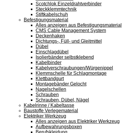
Scotchlok Einzeldrahtverbinder
Steckklemmtechnik
Stiftkabelschuh
Befestigungsmaterial
Alles anzeigen aus Befestigungsmaterial
CMS Cable Management System
Deckenhaken
Dichtungs-, Füll- und Gleitmittel
Dübel
Einschlagdübel
Isolierbänder selbstklebend
Kabelbinder
Kabelverschraubungen/Würgenippel
Klemmschelle für Schlagmontage
Klettbandgurt
Montagebänder Gelocht
Nagelschellen
Schrauben
Schrauben, Dübel, Nägel
Kabelrinne / Kabeltasse
Baustoffe Verlegematerial
Elektriker Werkzeug
Alles anzeigen aus Elektriker Werkzeug
Aufbewahrungsboxen
Berufskleidung