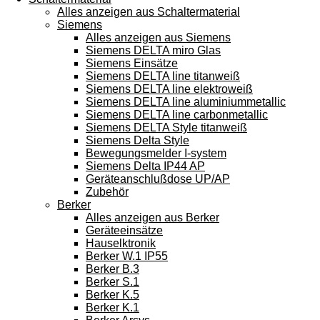
Alles anzeigen aus Schaltermaterial
Siemens
Alles anzeigen aus Siemens
Siemens DELTA miro Glas
Siemens Einsätze
Siemens DELTA line titanweiß
Siemens DELTA line elektroweiß
Siemens DELTA line aluminiummetallic
Siemens DELTA line carbonmetallic
Siemens DELTA Style titanweiß
Siemens Delta Style
Bewegungsmelder I-system
Siemens Delta IP44 AP
Geräteanschlußdose UP/AP
Zubehör
Berker
Alles anzeigen aus Berker
Geräteeinsätze
Hauselktronik
Berker W.1 IP55
Berker B.3
Berker S.1
Berker K.5
Berker K.1