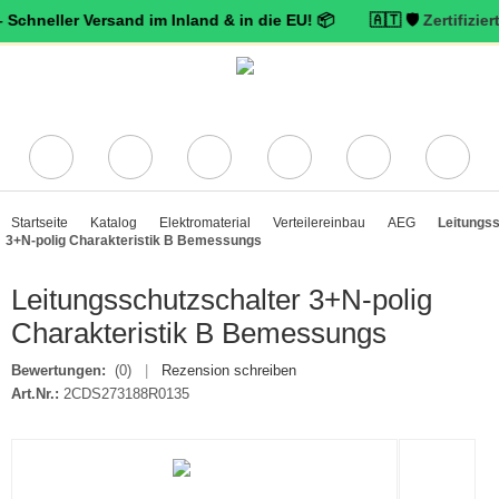
er Versand im Inland & in die EU! 📦 🇦🇹 🛡️
Zertifizierter Trust
Startseite
Katalog
Elektromaterial
Verteilereinbau
AEG
Leitungss
3+N-polig Charakteristik B Bemessungs
Leitungsschutzschalter 3+N-polig
Charakteristik B Bemessungs
Bewertungen:
(0)
|
Rezension schreiben
Art.Nr.:
2CDS273188R0135