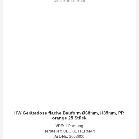
30,92 EUR pro Bund
HW Gerätedose flache Bauform Ø68mm, H35mm, PP,
orange 25 Stück
VPE:
1 Packung
Hersteller:
OBO BETTERMAN
Art.-Nr.:
2003800