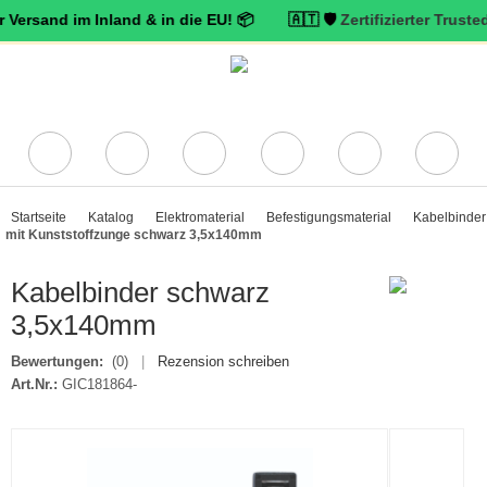
d im Inland & in die EU! 📦 🇦🇹 🛡️
Zertifizierter Trusted Shops 
Startseite
Katalog
Elektromaterial
Befestigungsmaterial
Kabelbinder
mit Kunststoffzunge schwarz 3,5x140mm
Kabelbinder schwarz
3,5x140mm
Bewertungen:
(0)
|
Rezension schreiben
Art.Nr.:
GIC181864-