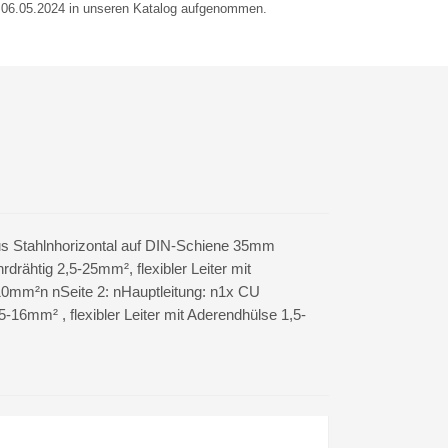
m 06.05.2024 in unseren Katalog aufgenommen.
us Stahlnhorizontal auf DIN-Schiene 35mm
ähtig 2,5-25mm², flexibler Leiter mit
-10mm²n nSeite 2: nHauptleitung: n1x CU
-16mm² , flexibler Leiter mit Aderendhülse 1,5-