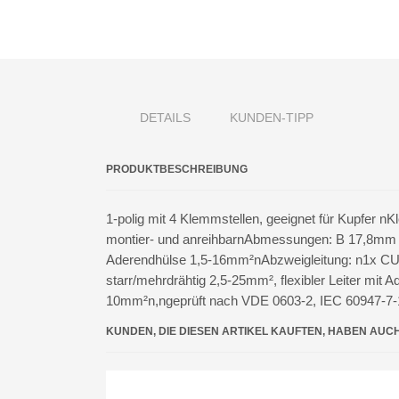
DETAILS
KUNDEN-TIPP
PRODUKTBESCHREIBUNG
1-polig mit 4 Klemmstellen, geeignet für Kupfer
montier- und anreihbarnAbmessungen: B 17,8mm x 
Aderendhülse 1,5-16mm²nAbzweigleitung: n1x CU st
starr/mehrdrähtig 2,5-25mm², flexibler Leiter mit
10mm²n,ngeprüft nach VDE 0603-2, IEC 60947-7
KUNDEN, DIE DIESEN ARTIKEL KAUFTEN, HABEN AUC