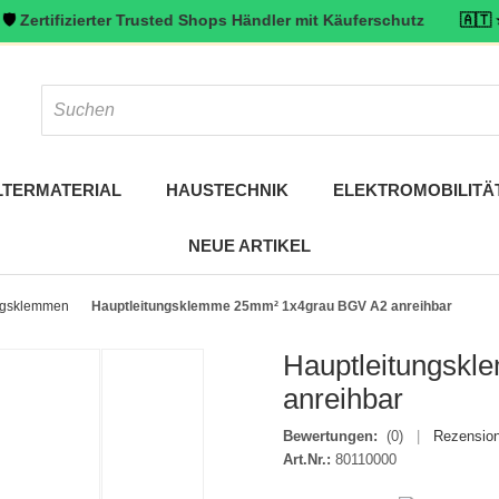
ifizierter Trusted Shops Händler mit Käuferschutz
🇦🇹 ⭐ Top bew
LTERMATERIAL
HAUSTECHNIK
ELEKTROMOBILITÄ
NEUE ARTIKEL
ungsklemmen
Hauptleitungsklemme 25mm² 1x4grau BGV A2 anreihbar
Hauptleitungsk
anreihbar
Bewertungen:
(0)
|
Rezension
Art.Nr.:
80110000