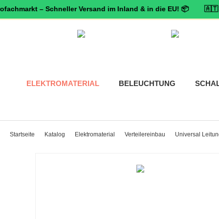
hmarkt – Schneller Versand im Inland & in die EU! 📦 🇦🇹 🛡️
Zert
ELEKTROMATERIAL
BELEUCHTUNG
SCHA
Startseite
Katalog
Elektromaterial
Verteilereinbau
Universal Leit