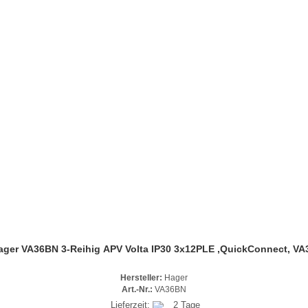
ager VA36BN 3-Reihig APV Volta IP30 3x12PLE ,QuickConnect, VA
Hersteller:
Hager
Art.-Nr.:
VA36BN
Lieferzeit:
2 Tage