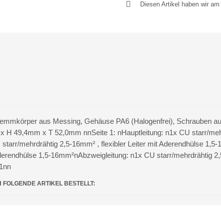
Diesen Artikel haben wir a
 nKlemmkörper aus Messing, Gehäuse PA6 (Halogenfrei), Schrauben a
H 49,4mm x T 52,0mm nnSeite 1: nHauptleitung: n1x CU starr/mehrdr
arr/mehrdrähtig 2,5-16mm² , flexibler Leiter mit Aderendhülse 1,5
 Aderendhülse 1,5-16mm²nAbzweigleitung: n1x CU starr/mehrdrähtig 2,5
-1nn
H FOLGENDE ARTIKEL BESTELLT: