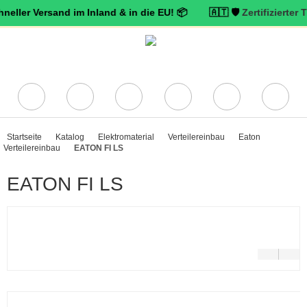
Versand im Inland & in die EU! 📦 🇦🇹 🛡️
Zertifizierter Trusted 
Startseite
Katalog
Elektromaterial
Verteilereinbau
Eaton
Verteilereinbau
EATON FI LS
EATON FI LS