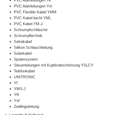
PVC Aderleitungen Ye
PVC Aderleitungen Ym
PVC Flexible Kabel YMM
PVC Kabel leicht YML
PVC Kabel YM-J
Schrumpfschläuche
Schrumpftechnik
Setrakabel
Silikon Schlauchleitung
Solarkabel
Spulensystem
Steuerleitungen mit Kupferabschirmung YSLCY
Telefonkabel
UNITRONIC
Yf
YMS-J
YR
Ysf
Zwillingsleitung
Leerrohr-Kabelkanal