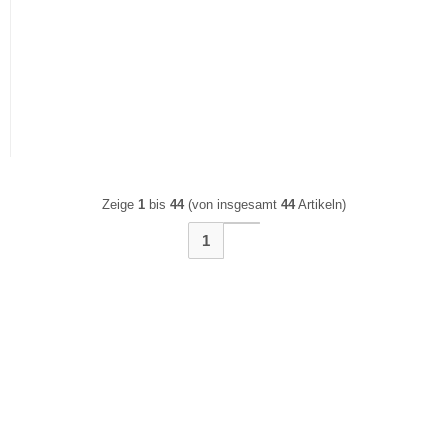
PKNM-13/1N/B/003-G/A
RCD/LS-
FI/LS Kombischalter
Kombinationsschalter,
10 A, 30 mA, C-LS-Char,
1N-poli
Zeige
1
bis
44
(von insgesamt
44
Artikeln)
1