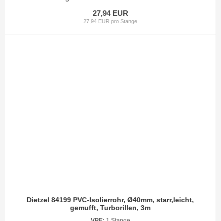
27,94 EUR
27,94 EUR pro Stange
Dietzel 84199 PVC-Isolierrohr, Ø40mm, starr,leicht,
gemufft, Turborillen, 3m
VPE:
1 Stange