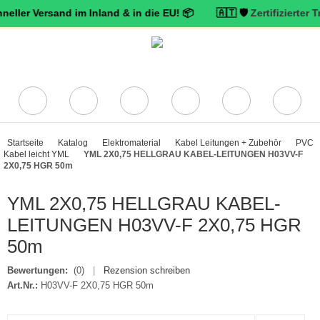
ersand im Inland & in die EU! 📦 🇦🇹 🛡️
Zertifizierter Trusted S
Startseite
Katalog
Elektromaterial
Kabel Leitungen + Zubehör
PVC
Kabel leicht YML
YML 2X0,75 HELLGRAU KABEL-LEITUNGEN H03VV-F
2X0,75 HGR 50m
YML 2X0,75 HELLGRAU KABEL-
LEITUNGEN H03VV-F 2X0,75 HGR
50m
Bewertungen:
(0)
|
Rezension schreiben
Art.Nr.:
H03VV-F 2X0,75 HGR 50m