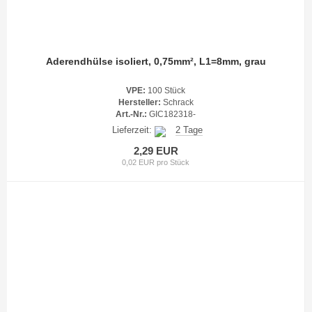
Aderendhülse isoliert, 0,75mm², L1=8mm, grau
VPE:
100 Stück
Hersteller:
Schrack
Art.-Nr.:
GIC182318-
Lieferzeit:
2 Tage
2,29 EUR
0,02 EUR pro Stück