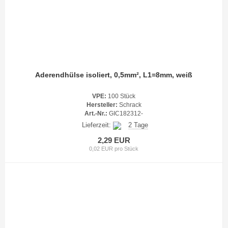
Aderendhülse isoliert, 0,5mm², L1=8mm, weiß
VPE:
100 Stück
Hersteller:
Schrack
Art.-Nr.:
GIC182312-
Lieferzeit:
2 Tage
2,29 EUR
0,02 EUR pro Stück