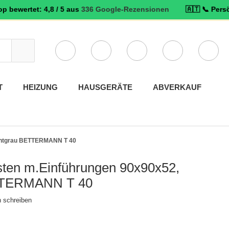
: 4,8 / 5 aus
336 Google-Rezensionen
🇦🇹 📞 Persönlicher Ser
Verwende
die
Pfeile
nach
T
HEIZUNG
HAUSGERÄTE
ABVERKAUF
oben
und
unten,
um
das
ichtgrau BETTERMANN T 40
verfügbare
Ergebnis
ten m.Einführungen 90x90x52,
auszuwählen.
ETTERMANN T 40
Drücke
die
 schreiben
Eingabetaste,
um