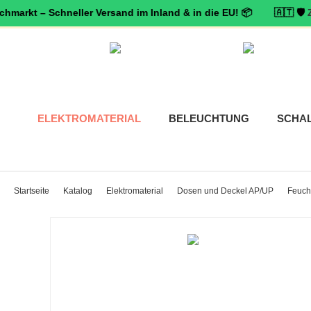
t – Schneller Versand im Inland & in die EU! 📦 🇦🇹 🛡️
Zertifizi
ELEKTROMATERIAL
BELEUCHTUNG
SCHA
Startseite
Katalog
Elektromaterial
Dosen und Deckel AP/UP
Feuch