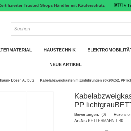
erter Trusted Shops Händler mit Käuferschutz
🇦🇹 ⭐ Top bewertet
LTERMATERIAL
HAUSTECHNIK
ELEKTROMOBILITÄ
NEUE ARTIKEL
traum- Dosen Aufputz
Kabelabzweigkasten m.Einführungen 90x90x52, PP l
Kabelabzweigkas
PP lichtgrauB
Bewertungen:
(0)
|
Rezension
Art.Nr.:
BETTERMANN T 40