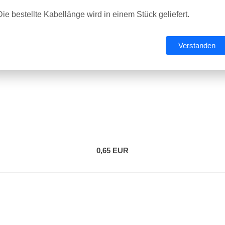
Die bestellte Kabellänge wird in einem Stück geliefert.
DIETZEL AK/U 100x100 UP-Abzweigkasten ohne Deckel 020925
Hersteller:
DIETZEL
Verstanden
Art.-Nr.:
AK/U 100
Lieferzeit:
2 Tage
0,65 EUR