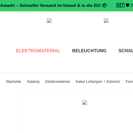
 – Schneller Versand im Inland & in die EU! 📦 🇦🇹 🛡️
Zertifizie
ELEKTROMATERIAL
BELEUCHTUNG
SCHA
Startseite
Katalog
Elektromaterial
Kabel Leitungen + Zubehör
Fer