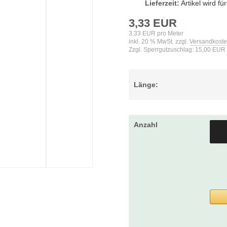
Lieferzeit:
Artikel wird f
3,33 EUR
3,33 EUR pro Meter
inkl. 20 % MwSt. zzgl.
Versandkost
Zzgl. Sperrgutzuschlag: 15,00 EUR
Länge:
Anzahl