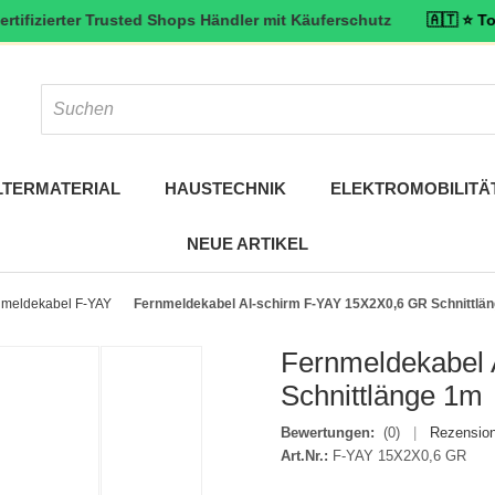
rter Trusted Shops Händler mit Käuferschutz
🇦🇹 ⭐ Top bewertet
LTERMATERIAL
HAUSTECHNIK
ELEKTROMOBILITÄ
NEUE ARTIKEL
nmeldekabel F-YAY
Fernmeldekabel Al-schirm F-YAY 15X2X0,6 GR Schnittlä
Fernmeldekabel 
Schnittlänge 1m
Bewertungen:
(0)
|
Rezension
Art.Nr.:
F-YAY 15X2X0,6 GR