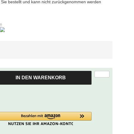
zum
ür Sie bestellt und kann nicht zurückgenommen werden
ausgewählten
Suchergebnis
zu
en
gelangen.
Benutzer
von
Touchgeräten
können
Touch-
und
Streichgesten
IN DEN WARENKORB
verwenden.