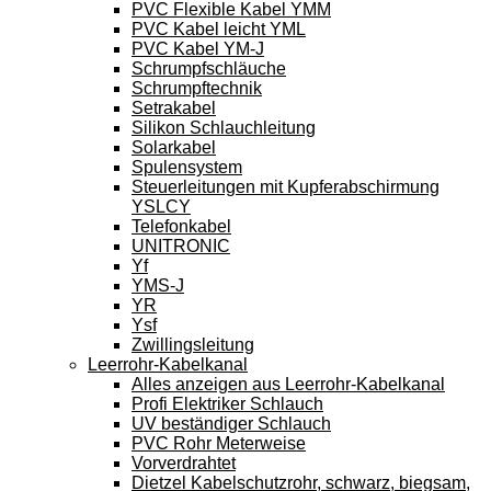
PVC Flexible Kabel YMM
PVC Kabel leicht YML
PVC Kabel YM-J
Schrumpfschläuche
Schrumpftechnik
Setrakabel
Silikon Schlauchleitung
Solarkabel
Spulensystem
Steuerleitungen mit Kupferabschirmung
YSLCY
Telefonkabel
UNITRONIC
Yf
YMS-J
YR
Ysf
Zwillingsleitung
Leerrohr-Kabelkanal
Alles anzeigen aus Leerrohr-Kabelkanal
Profi Elektriker Schlauch
UV beständiger Schlauch
PVC Rohr Meterweise
Vorverdrahtet
Dietzel Kabelschutzrohr, schwarz, biegsam,