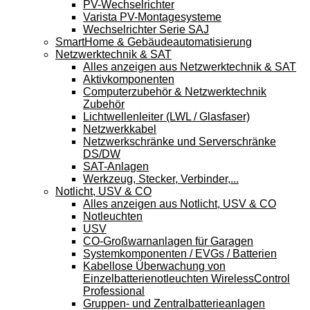
PV-Wechselrichter
Varista PV-Montagesysteme
Wechselrichter Serie SAJ
SmartHome & Gebäudeautomatisierung
Netzwerktechnik & SAT
Alles anzeigen aus Netzwerktechnik & SAT
Aktivkomponenten
Computerzubehör & Netzwerktechnik
Zubehör
Lichtwellenleiter (LWL / Glasfaser)
Netzwerkkabel
Netzwerkschränke und Serverschränke
DS/DW
SAT-Anlagen
Werkzeug, Stecker, Verbinder,...
Notlicht, USV & CO
Alles anzeigen aus Notlicht, USV & CO
Notleuchten
USV
CO-Großwarnanlagen für Garagen
Systemkomponenten / EVGs / Batterien
Kabellose Überwachung von
Einzelbatterienotleuchten WirelessControl
Professional
Gruppen- und Zentralbatterieanlagen