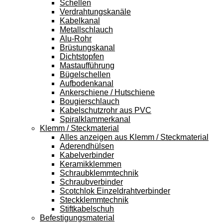
Schellen
Verdrahtungskanäle
Kabelkanal
Metallschlauch
Alu-Rohr
Brüstungskanal
Dichtstopfen
Mastaufführung
Bügelschellen
Aufbodenkanal
Ankerschiene / Hutschiene
Bougierschlauch
Kabelschutzrohr aus PVC
Spiralklammerkanal
Klemm / Steckmaterial
Alles anzeigen aus Klemm / Steckmaterial
Aderendhülsen
Kabelverbinder
Keramikklemmen
Schraubklemmtechnik
Schraubverbinder
Scotchlok Einzeldrahtverbinder
Steckklemmtechnik
Stiftkabelschuh
Befestigungsmaterial