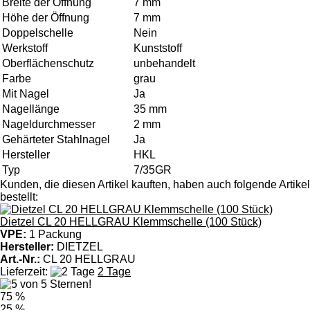
Breite der Öffnung
7 mm
Höhe der Öffnung
7 mm
Doppelschelle
Nein
Werkstoff
Kunststoff
Oberflächenschutz
unbehandelt
Farbe
grau
Mit Nagel
Ja
Nagellänge
35 mm
Nageldurchmesser
2 mm
Gehärteter Stahlnagel
Ja
Hersteller
HKL
Typ
7/35GR
Kunden, die diesen Artikel kauften, haben auch folgende Artikel
bestellt:
Dietzel CL 20 HELLGRAU Klemmschelle (100 Stück)
VPE:
1 Packung
Hersteller:
DIETZEL
Art.-Nr.:
CL 20 HELLGRAU
Lieferzeit:
2 Tage
75 %
25 %