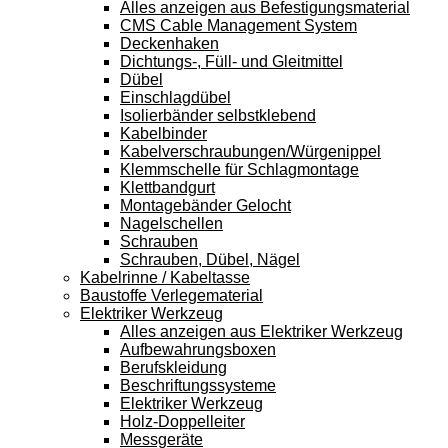
Alles anzeigen aus Befestigungsmaterial
CMS Cable Management System
Deckenhaken
Dichtungs-, Füll- und Gleitmittel
Dübel
Einschlagdübel
Isolierbänder selbstklebend
Kabelbinder
Kabelverschraubungen/Würgenippel
Klemmschelle für Schlagmontage
Klettbandgurt
Montagebänder Gelocht
Nagelschellen
Schrauben
Schrauben, Dübel, Nägel
Kabelrinne / Kabeltasse
Baustoffe Verlegematerial
Elektriker Werkzeug
Alles anzeigen aus Elektriker Werkzeug
Aufbewahrungsboxen
Berufskleidung
Beschriftungssysteme
Elektriker Werkzeug
Holz-Doppelleiter
Messgeräte