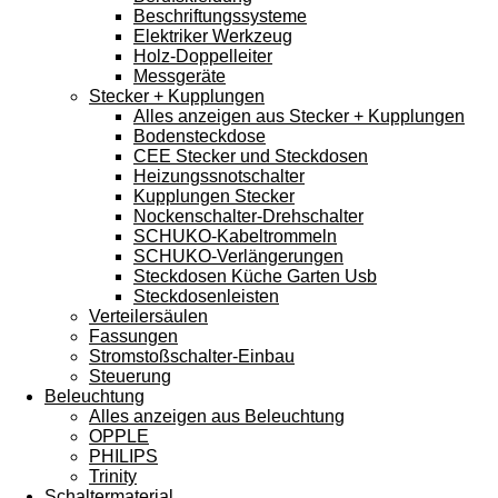
Beschriftungssysteme
Elektriker Werkzeug
Holz-Doppelleiter
Messgeräte
Stecker + Kupplungen
Alles anzeigen aus Stecker + Kupplungen
Bodensteckdose
CEE Stecker und Steckdosen
Heizungssnotschalter
Kupplungen Stecker
Nockenschalter-Drehschalter
SCHUKO-Kabeltrommeln
SCHUKO-Verlängerungen
Steckdosen Küche Garten Usb
Steckdosenleisten
Verteilersäulen
Fassungen
Stromstoßschalter-Einbau
Steuerung
Beleuchtung
Alles anzeigen aus Beleuchtung
OPPLE
PHILIPS
Trinity
Schaltermaterial