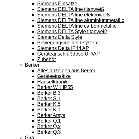
Siemens Einsätze
Siemens DELTA line titanweiß
Siemens DELTA line elektroweiß
Siemens DELTA line aluminiummetallic
Siemens DELTA line carbonmetallic
Siemens DELTA Style titanweiß
Siemens Delta Style
Bewegungsmelder I-system
Siemens Delta IP44 AP
Geräteanschlußdose UP/AP
Zubehör
Berker
Alles anzeigen aus Berker
Geräteeinsätze
Hauselktronik
Berker W.1 IP55
Berker B.3
Berker S.1
Berker K.5
Berker K.1
Berker Arsys
Berker Q.1
Berker Q.x
Berker Q.3
Gira