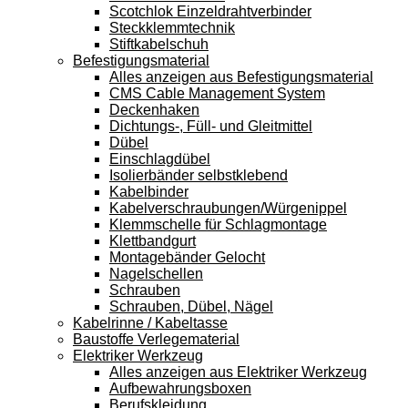
Scotchlok Einzeldrahtverbinder
Steckklemmtechnik
Stiftkabelschuh
Befestigungsmaterial
Alles anzeigen aus Befestigungsmaterial
CMS Cable Management System
Deckenhaken
Dichtungs-, Füll- und Gleitmittel
Dübel
Einschlagdübel
Isolierbänder selbstklebend
Kabelbinder
Kabelverschraubungen/Würgenippel
Klemmschelle für Schlagmontage
Klettbandgurt
Montagebänder Gelocht
Nagelschellen
Schrauben
Schrauben, Dübel, Nägel
Kabelrinne / Kabeltasse
Baustoffe Verlegematerial
Elektriker Werkzeug
Alles anzeigen aus Elektriker Werkzeug
Aufbewahrungsboxen
Berufskleidung