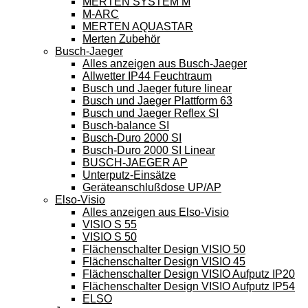
MERTEN SYSTEM M
M-ARC
MERTEN AQUASTAR
Merten Zubehör
Busch-Jaeger
Alles anzeigen aus Busch-Jaeger
Allwetter IP44 Feuchtraum
Busch und Jaeger future linear
Busch und Jaeger Plattform 63
Busch und Jaeger Reflex SI
Busch-balance SI
Busch-Duro 2000 SI
Busch-Duro 2000 SI Linear
BUSCH-JAEGER AP
Unterputz-Einsätze
Geräteanschlußdose UP/AP
Elso-Visio
Alles anzeigen aus Elso-Visio
VISIO S 55
VISIO S 50
Flächenschalter Design VISIO 50
Flächenschalter Design VISIO 45
Flächenschalter Design VISIO Aufputz IP20
Flächenschalter Design VISIO Aufputz IP54
ELSO