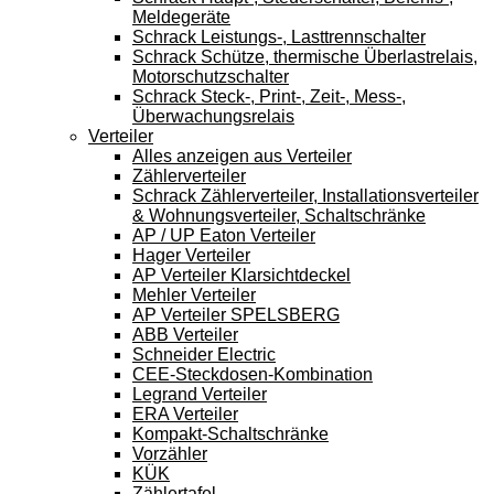
Meldegeräte
Schrack Leistungs-, Lasttrennschalter
Schrack Schütze, thermische Überlastrelais,
Motorschutzschalter
Schrack Steck-, Print-, Zeit-, Mess-,
Überwachungsrelais
Verteiler
Alles anzeigen aus Verteiler
Zählerverteiler
Schrack Zählerverteiler, Installationsverteiler
& Wohnungsverteiler, Schaltschränke
AP / UP Eaton Verteiler
Hager Verteiler
AP Verteiler Klarsichtdeckel
Mehler Verteiler
AP Verteiler SPELSBERG
ABB Verteiler
Schneider Electric
CEE-Steckdosen-Kombination
Legrand Verteiler
ERA Verteiler
Kompakt-Schaltschränke
Vorzähler
KÜK
Zählertafel