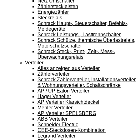
Netz Umschalter
Zählersteckleisten
Energiezähler
Steckrelais
Schrack Haupt-, Steuerschalter, Befehls-,
Meldegeräte
Schrack Leistungs-, Lasttrennschalter
Schrack Schütze, thermische Überlastrelais,
Motorschutzschalter
Schrack Steck-, Print-, Zeit-, Mess-,
Überwachungsrelais
Verteiler
Alles anzeigen aus Verteiler
Zählerverteiler
Schrack Zählerverteiler, Installationsverteiler
& Wohnungsverteiler, Schaltschränke
AP / UP Eaton Verteiler
Hager Verteiler
AP Verteiler Klarsichtdeckel
Mehler Verteiler
AP Verteiler SPELSBERG
ABB Verteiler
Schneider Electric
CEE-Steckdosen-Kombination
Legrand Verteiler