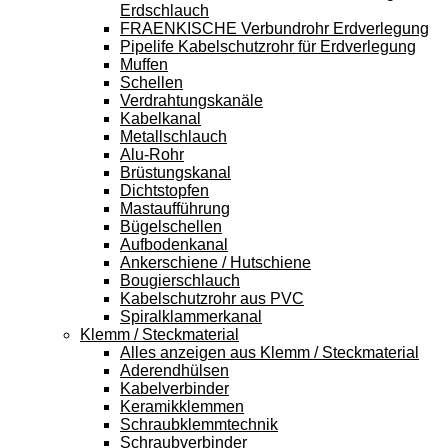
Erdschlauch
FRAENKISCHE Verbundrohr Erdverlegung
Pipelife Kabelschutzrohr für Erdverlegung
Muffen
Schellen
Verdrahtungskanäle
Kabelkanal
Metallschlauch
Alu-Rohr
Brüstungskanal
Dichtstopfen
Mastaufführung
Bügelschellen
Aufbodenkanal
Ankerschiene / Hutschiene
Bougierschlauch
Kabelschutzrohr aus PVC
Spiralklammerkanal
Klemm / Steckmaterial
Alles anzeigen aus Klemm / Steckmaterial
Aderendhülsen
Kabelverbinder
Keramikklemmen
Schraubklemmtechnik
Schraubverbinder