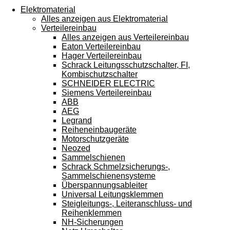
Touchgeräten
Elektromaterial
können
Alles anzeigen aus Elektromaterial
Touch-
Verteilereinbau
und
Alles anzeigen aus Verteilereinbau
Streichgesten
Eaton Verteilereinbau
verwenden.
Hager Verteilereinbau
Schrack Leitungsschutzschalter, FI,
Kombischutzschalter
SCHNEIDER ELECTRIC
Siemens Verteilereinbau
ABB
AEG
Legrand
Reiheneinbaugeräte
Motorschutzgeräte
Neozed
Sammelschienen
Schrack Schmelzsicherungs-,
Sammelschienensysteme
Überspannungsableiter
Universal Leitungsklemmen
Steigleitungs-, Leiteranschluss- und
Reihenklemmen
NH-Sicherungen