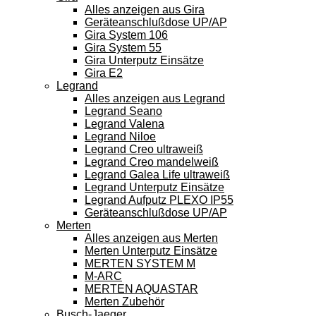
Alles anzeigen aus Gira
Geräteanschlußdose UP/AP
Gira System 106
Gira System 55
Gira Unterputz Einsätze
Gira E2
Legrand
Alles anzeigen aus Legrand
Legrand Seano
Legrand Valena
Legrand Niloe
Legrand Creo ultraweiß
Legrand Creo mandelweiß
Legrand Galea Life ultraweiß
Legrand Unterputz Einsätze
Legrand Aufputz PLEXO IP55
Geräteanschlußdose UP/AP
Merten
Alles anzeigen aus Merten
Merten Unterputz Einsätze
MERTEN SYSTEM M
M-ARC
MERTEN AQUASTAR
Merten Zubehör
Busch-Jaeger