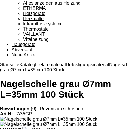
Alles anzeigen aus Heizung
ETHERMA
Heizgeräte
Heizmatte
Infrarotheizsysteme
Thermostate
VAILLANT
Vitalheizung
Hausgeräte
Abverkauf
Neue Artikel
Startseite
Katalog
Elektromaterial
Befestigungsmaterial
Nagelsch
grau Ø7mm L=35mm 100 Stück
Nagelschelle grau Ø7mm
L=35mm 100 Stück
Bewertungen:
(0)
|
Rezension schreiben
Art.Nr.:
7/35GR