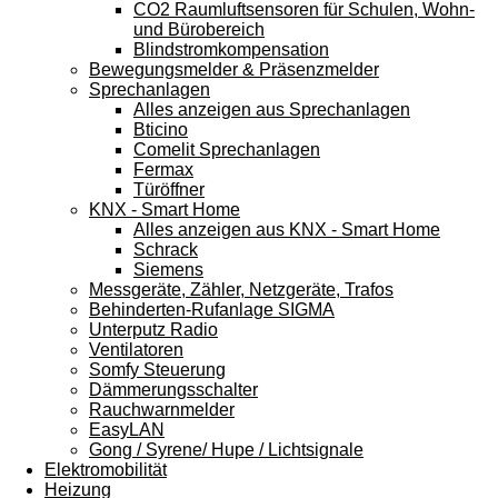
CO2 Raumluftsensoren für Schulen, Wohn-
und Bürobereich
Blindstromkompensation
Bewegungsmelder & Präsenzmelder
Sprechanlagen
Alles anzeigen aus Sprechanlagen
Bticino
Comelit Sprechanlagen
Fermax
Türöffner
KNX - Smart Home
Alles anzeigen aus KNX - Smart Home
Schrack
Siemens
Messgeräte, Zähler, Netzgeräte, Trafos
Behinderten-Rufanlage SIGMA
Unterputz Radio
Ventilatoren
Somfy Steuerung
Dämmerungsschalter
Rauchwarnmelder
EasyLAN
Gong / Syrene/ Hupe / Lichtsignale
Elektromobilität
Heizung