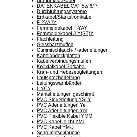
Brandmeldekabel
DATENKABEL CAT 5e/ 6/ 7
Durchführungssysteme
Erdkabel/Starkstromkabel
F-2YA2Y
Fernmeldekabel F-YAY
Fernmeldekabel J-Y(ST)Y
Flachleitung
Giessharzmuffen
Gummischlauch- / -aderleitungen
Kabelabdeckplatten
Kabelverbindungsmuffen
Koaxialkabel Satkabel
Kran- und Hebezeugleitungen
Lautsprecherleitung
Leitungswarnbänder
LiYCY
Mantelleitungen geschirmt
PVC Steuerleitung YSLY
PVC Aderleitungen Ye
PVC Aderleitungen Ym
PVC Flexible Kabel YMM
PVC Kabel leicht YML
PVC Kabel YM-J
Schrumpfschläuche