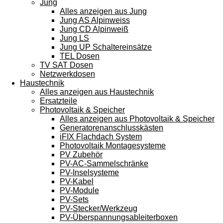
Jung
Alles anzeigen aus Jung
Jung AS Alpinweiss
Jung CD Alpinweiß
Jung LS
Jung UP Schaltereinsätze
TEL Dosen
TV SAT Dosen
Netzwerkdosen
Haustechnik
Alles anzeigen aus Haustechnik
Ersatzteile
Photovoltaik & Speicher
Alles anzeigen aus Photovoltaik & Speicher
Generatorenanschlusskästen
iFIX Flachdach System
Photovoltaik Montagesysteme
PV Zubehör
PV-AC-Sammelschränke
PV-Inselsysteme
PV-Kabel
PV-Module
PV-Sets
PV-Stecker/Werkzeug
PV-Überspannungsableiterboxen