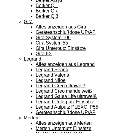
Berker Arsys
Berker Q.1
Berker Q.x
Berker Q.3
Gira
Alles anzeigen aus Gira
Geräteanschlußdose UP/AP
Gira System 106
Gira System 55
Gira Unterputz Einsätze
Gira E2
Legrand
Alles anzeigen aus Legrand
Legrand Seano
Legrand Valena
Legrand Niloe
Legrand Creo ultraweiß
Legrand Creo mandelweiß
Legrand Galea Life ultraweiß
Legrand Unterputz Einsätze
Legrand Aufputz PLEXO IP55
Geräteanschlußdose UP/AP
Merten
Alles anzeigen aus Merten
Merten Unterputz Einsätze