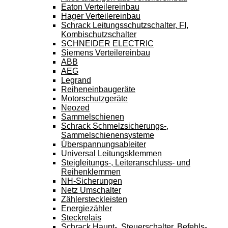
Eaton Verteilereinbau
Hager Verteilereinbau
Schrack Leitungsschutzschalter, FI,
Kombischutzschalter
SCHNEIDER ELECTRIC
Siemens Verteilereinbau
ABB
AEG
Legrand
Reiheneinbaugeräte
Motorschutzgeräte
Neozed
Sammelschienen
Schrack Schmelzsicherungs-,
Sammelschienensysteme
Überspannungsableiter
Universal Leitungsklemmen
Steigleitungs-, Leiteranschluss- und
Reihenklemmen
NH-Sicherungen
Netz Umschalter
Zählersteckleisten
Energiezähler
Steckrelais
Schrack Haupt-, Steuerschalter, Befehls-,