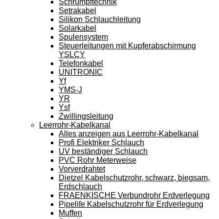
Schrumpftechnik
Setrakabel
Silikon Schlauchleitung
Solarkabel
Spulensystem
Steuerleitungen mit Kupferabschirmung
YSLCY
Telefonkabel
UNITRONIC
Yf
YMS-J
YR
Ysf
Zwillingsleitung
Leerrohr-Kabelkanal
Alles anzeigen aus Leerrohr-Kabelkanal
Profi Elektriker Schlauch
UV beständiger Schlauch
PVC Rohr Meterweise
Vorverdrahtet
Dietzel Kabelschutzrohr, schwarz, biegsam,
Erdschlauch
FRAENKISCHE Verbundrohr Erdverlegung
Pipelife Kabelschutzrohr für Erdverlegung
Muffen