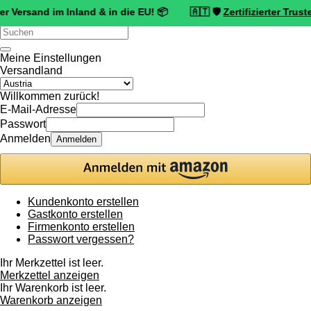
nd im Inland & in die EU! 📦 🇦🇹 🛡️
Zertifizierter Trusted Shops
Verwende
die
Pfeile
Meine Einstellungen
nach
Versandland
oben
und
Willkommen zurück!
unten,
E-Mail-Adresse
um
Passwort
das
Anmelden
Anmelden
verfügbare
Ergebnis
auszuwählen.
Drücke
die
Kundenkonto erstellen
Eingabetaste,
Gastkonto erstellen
um
Firmenkonto erstellen
zum
Passwort vergessen?
ausgewählten
Suchergebnis
Ihr Merkzettel ist leer.
zu
Merkzettel anzeigen
gelangen.
Ihr Warenkorb ist leer.
Benutzer
Warenkorb anzeigen
von