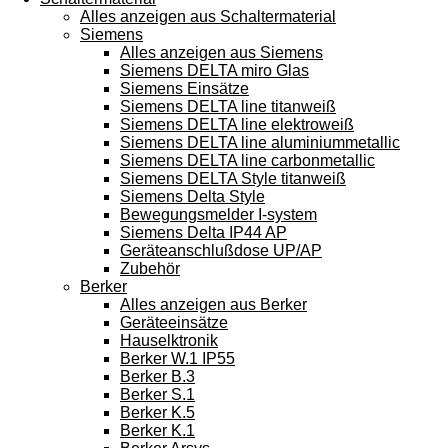
Alles anzeigen aus Schaltermaterial
Siemens
Alles anzeigen aus Siemens
Siemens DELTA miro Glas
Siemens Einsätze
Siemens DELTA line titanweiß
Siemens DELTA line elektroweiß
Siemens DELTA line aluminiummetallic
Siemens DELTA line carbonmetallic
Siemens DELTA Style titanweiß
Siemens Delta Style
Bewegungsmelder I-system
Siemens Delta IP44 AP
Geräteanschlußdose UP/AP
Zubehör
Berker
Alles anzeigen aus Berker
Geräteeinsätze
Hauselktronik
Berker W.1 IP55
Berker B.3
Berker S.1
Berker K.5
Berker K.1