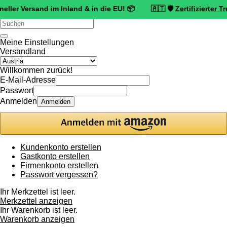
rsand im Inland & in die EU! 📦 🇦🇹 🛡️
Zertifizierter Trusted Sh
Verwende
die
Pfeile
Meine Einstellungen
nach
Versandland
oben
und
Willkommen zurück!
unten,
E-Mail-Adresse
um
Passwort
das
Anmelden
Anmelden
verfügbare
Ergebnis
auszuwählen.
Drücke
die
Kundenkonto erstellen
Eingabetaste,
Gastkonto erstellen
um
Firmenkonto erstellen
zum
Passwort vergessen?
ausgewählten
Suchergebnis
Ihr Merkzettel ist leer.
zu
Merkzettel anzeigen
gelangen.
Ihr Warenkorb ist leer.
Benutzer
Warenkorb anzeigen
von