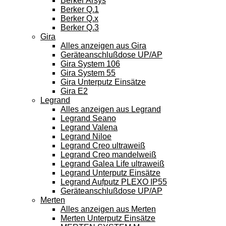
Berker Arsys
Berker Q.1
Berker Q.x
Berker Q.3
Gira
Alles anzeigen aus Gira
Geräteanschlußdose UP/AP
Gira System 106
Gira System 55
Gira Unterputz Einsätze
Gira E2
Legrand
Alles anzeigen aus Legrand
Legrand Seano
Legrand Valena
Legrand Niloe
Legrand Creo ultraweiß
Legrand Creo mandelweiß
Legrand Galea Life ultraweiß
Legrand Unterputz Einsätze
Legrand Aufputz PLEXO IP55
Geräteanschlußdose UP/AP
Merten
Alles anzeigen aus Merten
Merten Unterputz Einsätze