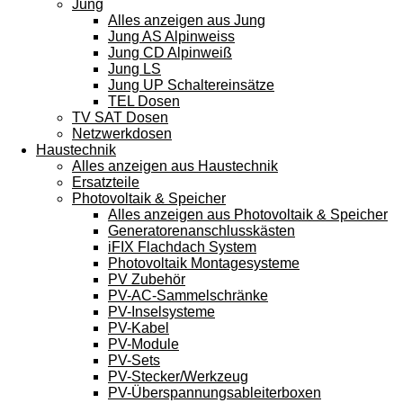
Jung
Alles anzeigen aus Jung
Jung AS Alpinweiss
Jung CD Alpinweiß
Jung LS
Jung UP Schaltereinsätze
TEL Dosen
TV SAT Dosen
Netzwerkdosen
Haustechnik
Alles anzeigen aus Haustechnik
Ersatzteile
Photovoltaik & Speicher
Alles anzeigen aus Photovoltaik & Speicher
Generatorenanschlusskästen
iFIX Flachdach System
Photovoltaik Montagesysteme
PV Zubehör
PV-AC-Sammelschränke
PV-Inselsysteme
PV-Kabel
PV-Module
PV-Sets
PV-Stecker/Werkzeug
PV-Überspannungsableiterboxen