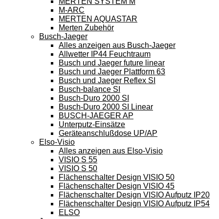
MERTEN SYSTEM M
M-ARC
MERTEN AQUASTAR
Merten Zubehör
Busch-Jaeger
Alles anzeigen aus Busch-Jaeger
Allwetter IP44 Feuchtraum
Busch und Jaeger future linear
Busch und Jaeger Plattform 63
Busch und Jaeger Reflex SI
Busch-balance SI
Busch-Duro 2000 SI
Busch-Duro 2000 SI Linear
BUSCH-JAEGER AP
Unterputz-Einsätze
Geräteanschlußdose UP/AP
Elso-Visio
Alles anzeigen aus Elso-Visio
VISIO S 55
VISIO S 50
Flächenschalter Design VISIO 50
Flächenschalter Design VISIO 45
Flächenschalter Design VISIO Aufputz IP20
Flächenschalter Design VISIO Aufputz IP54
ELSO