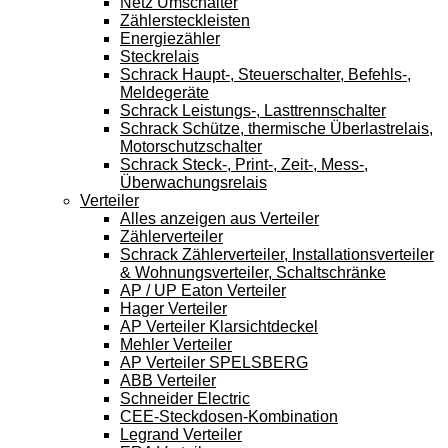
Netz Umschalter
Zählersteckleisten
Energiezähler
Steckrelais
Schrack Haupt-, Steuerschalter, Befehls-,
Meldegeräte
Schrack Leistungs-, Lasttrennschalter
Schrack Schütze, thermische Überlastrelais,
Motorschutzschalter
Schrack Steck-, Print-, Zeit-, Mess-,
Überwachungsrelais
Verteiler
Alles anzeigen aus Verteiler
Zählerverteiler
Schrack Zählerverteiler, Installationsverteiler
& Wohnungsverteiler, Schaltschränke
AP / UP Eaton Verteiler
Hager Verteiler
AP Verteiler Klarsichtdeckel
Mehler Verteiler
AP Verteiler SPELSBERG
ABB Verteiler
Schneider Electric
CEE-Steckdosen-Kombination
Legrand Verteiler