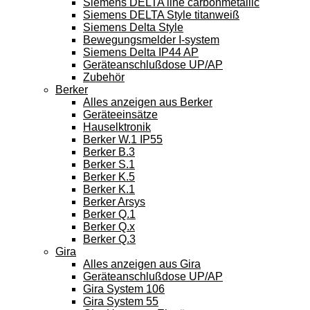
Siemens DELTA line carbonmetallic
Siemens DELTA Style titanweiß
Siemens Delta Style
Bewegungsmelder I-system
Siemens Delta IP44 AP
Geräteanschlußdose UP/AP
Zubehör
Berker
Alles anzeigen aus Berker
Geräteeinsätze
Hauselktronik
Berker W.1 IP55
Berker B.3
Berker S.1
Berker K.5
Berker K.1
Berker Arsys
Berker Q.1
Berker Q.x
Berker Q.3
Gira
Alles anzeigen aus Gira
Geräteanschlußdose UP/AP
Gira System 106
Gira System 55