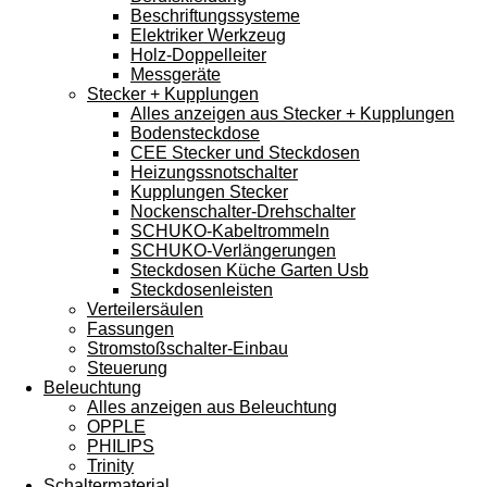
Beschriftungssysteme
Elektriker Werkzeug
Holz-Doppelleiter
Messgeräte
Stecker + Kupplungen
Alles anzeigen aus Stecker + Kupplungen
Bodensteckdose
CEE Stecker und Steckdosen
Heizungssnotschalter
Kupplungen Stecker
Nockenschalter-Drehschalter
SCHUKO-Kabeltrommeln
SCHUKO-Verlängerungen
Steckdosen Küche Garten Usb
Steckdosenleisten
Verteilersäulen
Fassungen
Stromstoßschalter-Einbau
Steuerung
Beleuchtung
Alles anzeigen aus Beleuchtung
OPPLE
PHILIPS
Trinity
Schaltermaterial