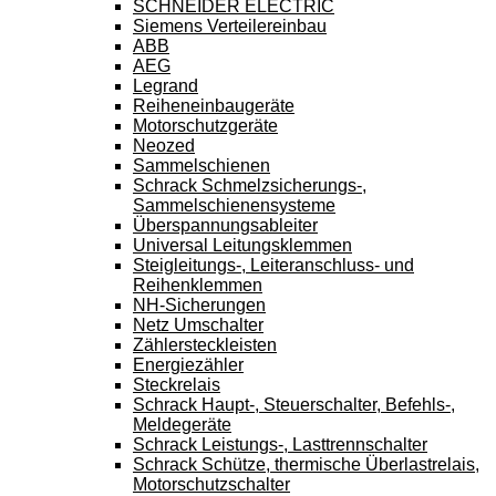
SCHNEIDER ELECTRIC
Siemens Verteilereinbau
ABB
AEG
Legrand
Reiheneinbaugeräte
Motorschutzgeräte
Neozed
Sammelschienen
Schrack Schmelzsicherungs-,
Sammelschienensysteme
Überspannungsableiter
Universal Leitungsklemmen
Steigleitungs-, Leiteranschluss- und
Reihenklemmen
NH-Sicherungen
Netz Umschalter
Zählersteckleisten
Energiezähler
Steckrelais
Schrack Haupt-, Steuerschalter, Befehls-,
Meldegeräte
Schrack Leistungs-, Lasttrennschalter
Schrack Schütze, thermische Überlastrelais,
Motorschutzschalter