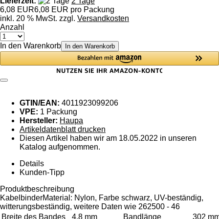
Lieferzeit:
2 Tage
6,08 EUR
6,08 EUR pro Packung
inkl. 20 % MwSt. zzgl.
Versandkosten
Anzahl
In den Warenkorb
In den Warenkorb
GTIN/EAN:
4011923099206
VPE:
1 Packung
Hersteller:
Haupa
Artikeldatenblatt drucken
Diesen Artikel haben wir am 18.05.2022 in unseren
Katalog aufgenommen.
Details
Kunden-Tipp
Produktbeschreibung
KabelbinderMaterial: Nylon, Farbe schwarz, UV-beständig,
witterungsbeständig, weitere Daten wie 262500 - 46
Breite des Bandes
4.8 mm
Bandlänge
302 m