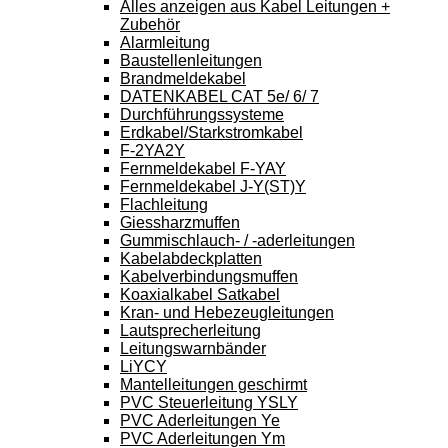
Alles anzeigen aus Kabel Leitungen +
Zubehör
Alarmleitung
Baustellenleitungen
Brandmeldekabel
DATENKABEL CAT 5e/ 6/ 7
Durchführungssysteme
Erdkabel/Starkstromkabel
F-2YA2Y
Fernmeldekabel F-YAY
Fernmeldekabel J-Y(ST)Y
Flachleitung
Giessharzmuffen
Gummischlauch- / -aderleitungen
Kabelabdeckplatten
Kabelverbindungsmuffen
Koaxialkabel Satkabel
Kran- und Hebezeugleitungen
Lautsprecherleitung
Leitungswarnbänder
LiYCY
Mantelleitungen geschirmt
PVC Steuerleitung YSLY
PVC Aderleitungen Ye
PVC Aderleitungen Ym