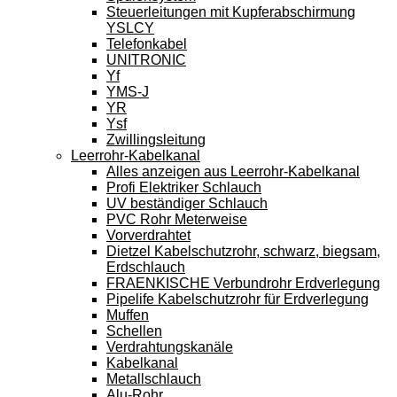
Steuerleitungen mit Kupferabschirmung
YSLCY
Telefonkabel
UNITRONIC
Yf
YMS-J
YR
Ysf
Zwillingsleitung
Leerrohr-Kabelkanal
Alles anzeigen aus Leerrohr-Kabelkanal
Profi Elektriker Schlauch
UV beständiger Schlauch
PVC Rohr Meterweise
Vorverdrahtet
Dietzel Kabelschutzrohr, schwarz, biegsam,
Erdschlauch
FRAENKISCHE Verbundrohr Erdverlegung
Pipelife Kabelschutzrohr für Erdverlegung
Muffen
Schellen
Verdrahtungskanäle
Kabelkanal
Metallschlauch
Alu-Rohr