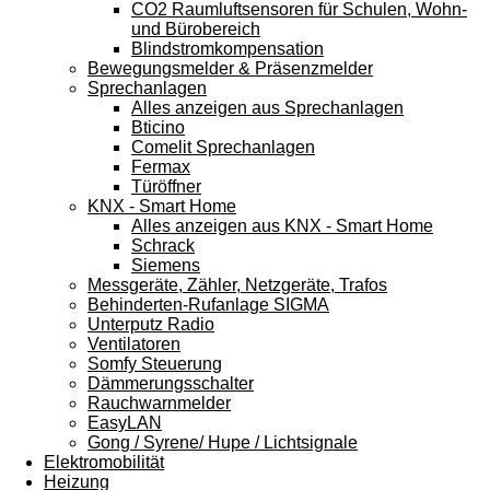
CO2 Raumluftsensoren für Schulen, Wohn-
und Bürobereich
Blindstromkompensation
Bewegungsmelder & Präsenzmelder
Sprechanlagen
Alles anzeigen aus Sprechanlagen
Bticino
Comelit Sprechanlagen
Fermax
Türöffner
KNX - Smart Home
Alles anzeigen aus KNX - Smart Home
Schrack
Siemens
Messgeräte, Zähler, Netzgeräte, Trafos
Behinderten-Rufanlage SIGMA
Unterputz Radio
Ventilatoren
Somfy Steuerung
Dämmerungsschalter
Rauchwarnmelder
EasyLAN
Gong / Syrene/ Hupe / Lichtsignale
Elektromobilität
Heizung