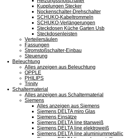
Heizungssnotschalter
Kupplungen Stecker
Nockenschalter-Drehschalter
SCHUKO-Kabeltrommeln
SCHUKO-Verlängerungen
Steckdosen Küche Garten Usb
Steckdosenleisten
Verteilersäulen
Fassungen
Stromstoßschalter-Einbau
Steuerung
Beleuchtung
Alles anzeigen aus Beleuchtung
OPPLE
PHILIPS
Trinity
Schaltermaterial
Alles anzeigen aus Schaltermaterial
Siemens
Alles anzeigen aus Siemens
Siemens DELTA miro Glas
Siemens Einsätze
Siemens DELTA line titanweiß
Siemens DELTA line elektroweiß
Siemens DELTA line aluminiummetallic