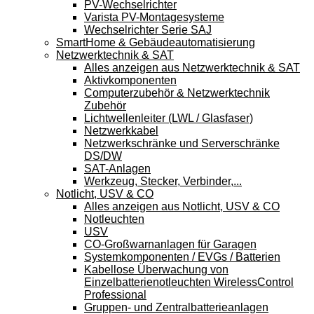
PV-Wechselrichter
Varista PV-Montagesysteme
Wechselrichter Serie SAJ
SmartHome & Gebäudeautomatisierung
Netzwerktechnik & SAT
Alles anzeigen aus Netzwerktechnik & SAT
Aktivkomponenten
Computerzubehör & Netzwerktechnik
Zubehör
Lichtwellenleiter (LWL / Glasfaser)
Netzwerkkabel
Netzwerkschränke und Serverschränke
DS/DW
SAT-Anlagen
Werkzeug, Stecker, Verbinder,...
Notlicht, USV & CO
Alles anzeigen aus Notlicht, USV & CO
Notleuchten
USV
CO-Großwarnanlagen für Garagen
Systemkomponenten / EVGs / Batterien
Kabellose Überwachung von
Einzelbatterienotleuchten WirelessControl
Professional
Gruppen- und Zentralbatterieanlagen