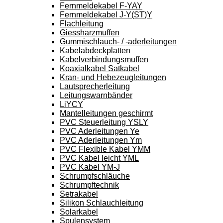
Fernmeldekabel F-YAY
Fernmeldekabel J-Y(ST)Y
Flachleitung
Giessharzmuffen
Gummischlauch- / -aderleitungen
Kabelabdeckplatten
Kabelverbindungsmuffen
Koaxialkabel Satkabel
Kran- und Hebezeugleitungen
Lautsprecherleitung
Leitungswarnbänder
LiYCY
Mantelleitungen geschirmt
PVC Steuerleitung YSLY
PVC Aderleitungen Ye
PVC Aderleitungen Ym
PVC Flexible Kabel YMM
PVC Kabel leicht YML
PVC Kabel YM-J
Schrumpfschläuche
Schrumpftechnik
Setrakabel
Silikon Schlauchleitung
Solarkabel
Spulensystem