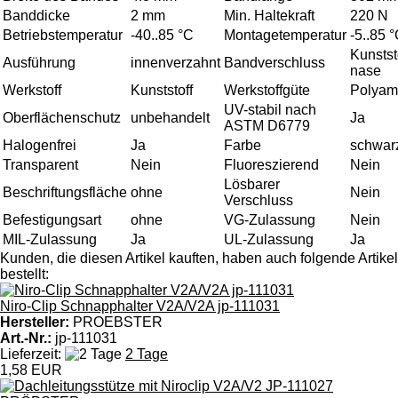
Banddicke
2 mm
Min. Haltekraft
220 N
Betriebstemperatur
-40..85 °C
Montagetemperatur
-5..85 
Kunstst
Ausführung
innenverzahnt
Bandverschluss
nase
Werkstoff
Kunststoff
Werkstoffgüte
Polyam
UV-stabil nach
Oberflächenschutz
unbehandelt
Ja
ASTM D6779
Halogenfrei
Ja
Farbe
schwar
Transparent
Nein
Fluoreszierend
Nein
Lösbarer
Beschriftungsfläche
ohne
Nein
Verschluss
Befestigungsart
ohne
VG-Zulassung
Nein
MIL-Zulassung
Ja
UL-Zulassung
Ja
Kunden, die diesen Artikel kauften, haben auch folgende Artikel
bestellt:
Niro-Clip Schnapphalter V2A/V2A jp-111031
Hersteller:
PROEBSTER
Art.-Nr.:
jp-111031
Lieferzeit:
2 Tage
1,58 EUR