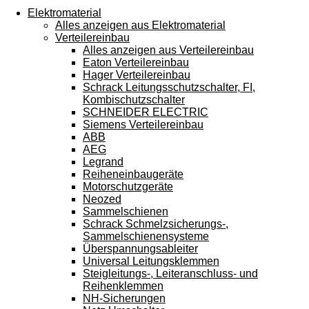
Touchgeräten
Elektromaterial
können
Alles anzeigen aus Elektromaterial
Touch-
Verteilereinbau
und
Alles anzeigen aus Verteilereinbau
Streichgesten
Eaton Verteilereinbau
verwenden.
Hager Verteilereinbau
Schrack Leitungsschutzschalter, FI,
Kombischutzschalter
SCHNEIDER ELECTRIC
Siemens Verteilereinbau
ABB
AEG
Legrand
Reiheneinbaugeräte
Motorschutzgeräte
Neozed
Sammelschienen
Schrack Schmelzsicherungs-,
Sammelschienensysteme
Überspannungsableiter
Universal Leitungsklemmen
Steigleitungs-, Leiteranschluss- und
Reihenklemmen
NH-Sicherungen