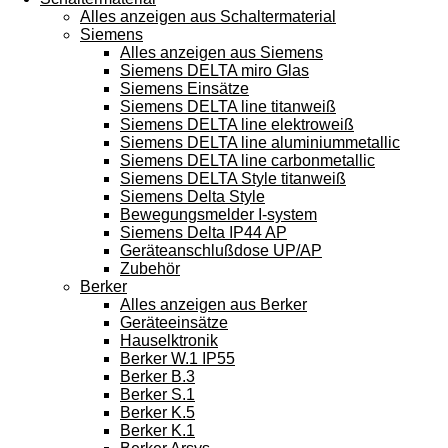
Alles anzeigen aus Schaltermaterial
Siemens
Alles anzeigen aus Siemens
Siemens DELTA miro Glas
Siemens Einsätze
Siemens DELTA line titanweiß
Siemens DELTA line elektroweiß
Siemens DELTA line aluminiummetallic
Siemens DELTA line carbonmetallic
Siemens DELTA Style titanweiß
Siemens Delta Style
Bewegungsmelder I-system
Siemens Delta IP44 AP
Geräteanschlußdose UP/AP
Zubehör
Berker
Alles anzeigen aus Berker
Geräteeinsätze
Hauselktronik
Berker W.1 IP55
Berker B.3
Berker S.1
Berker K.5
Berker K.1