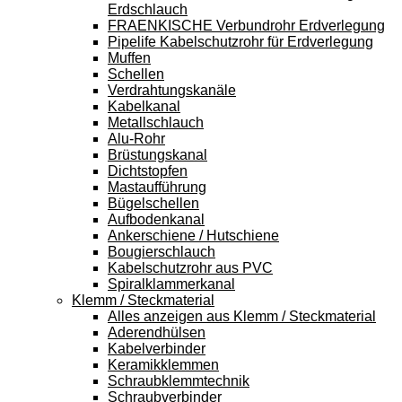
Erdschlauch
FRAENKISCHE Verbundrohr Erdverlegung
Pipelife Kabelschutzrohr für Erdverlegung
Muffen
Schellen
Verdrahtungskanäle
Kabelkanal
Metallschlauch
Alu-Rohr
Brüstungskanal
Dichtstopfen
Mastaufführung
Bügelschellen
Aufbodenkanal
Ankerschiene / Hutschiene
Bougierschlauch
Kabelschutzrohr aus PVC
Spiralklammerkanal
Klemm / Steckmaterial
Alles anzeigen aus Klemm / Steckmaterial
Aderendhülsen
Kabelverbinder
Keramikklemmen
Schraubklemmtechnik
Schraubverbinder