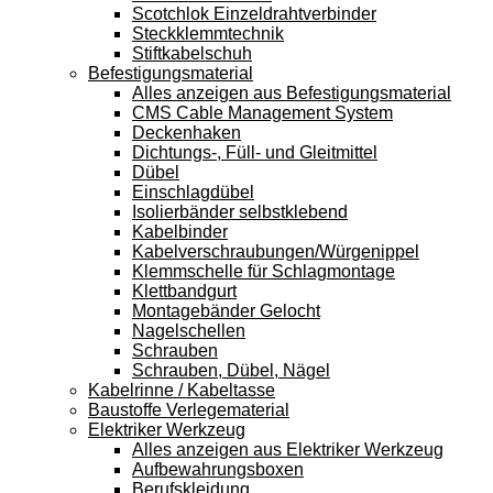
Scotchlok Einzeldrahtverbinder
Steckklemmtechnik
Stiftkabelschuh
Befestigungsmaterial
Alles anzeigen aus Befestigungsmaterial
CMS Cable Management System
Deckenhaken
Dichtungs-, Füll- und Gleitmittel
Dübel
Einschlagdübel
Isolierbänder selbstklebend
Kabelbinder
Kabelverschraubungen/Würgenippel
Klemmschelle für Schlagmontage
Klettbandgurt
Montagebänder Gelocht
Nagelschellen
Schrauben
Schrauben, Dübel, Nägel
Kabelrinne / Kabeltasse
Baustoffe Verlegematerial
Elektriker Werkzeug
Alles anzeigen aus Elektriker Werkzeug
Aufbewahrungsboxen
Berufskleidung