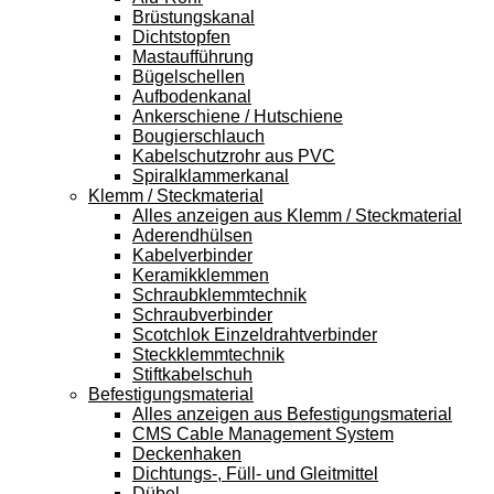
Brüstungskanal
Dichtstopfen
Mastaufführung
Bügelschellen
Aufbodenkanal
Ankerschiene / Hutschiene
Bougierschlauch
Kabelschutzrohr aus PVC
Spiralklammerkanal
Klemm / Steckmaterial
Alles anzeigen aus Klemm / Steckmaterial
Aderendhülsen
Kabelverbinder
Keramikklemmen
Schraubklemmtechnik
Schraubverbinder
Scotchlok Einzeldrahtverbinder
Steckklemmtechnik
Stiftkabelschuh
Befestigungsmaterial
Alles anzeigen aus Befestigungsmaterial
CMS Cable Management System
Deckenhaken
Dichtungs-, Füll- und Gleitmittel
Dübel