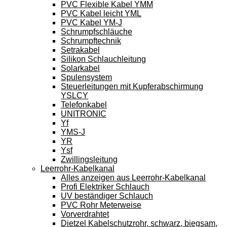
PVC Flexible Kabel YMM
PVC Kabel leicht YML
PVC Kabel YM-J
Schrumpfschläuche
Schrumpftechnik
Setrakabel
Silikon Schlauchleitung
Solarkabel
Spulensystem
Steuerleitungen mit Kupferabschirmung
YSLCY
Telefonkabel
UNITRONIC
Yf
YMS-J
YR
Ysf
Zwillingsleitung
Leerrohr-Kabelkanal
Alles anzeigen aus Leerrohr-Kabelkanal
Profi Elektriker Schlauch
UV beständiger Schlauch
PVC Rohr Meterweise
Vorverdrahtet
Dietzel Kabelschutzrohr, schwarz, biegsam,