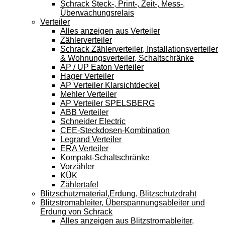
Schrack Steck-, Print-, Zeit-, Mess-,
Überwachungsrelais
Verteiler
Alles anzeigen aus Verteiler
Zählerverteiler
Schrack Zählerverteiler, Installationsverteiler
& Wohnungsverteiler, Schaltschränke
AP / UP Eaton Verteiler
Hager Verteiler
AP Verteiler Klarsichtdeckel
Mehler Verteiler
AP Verteiler SPELSBERG
ABB Verteiler
Schneider Electric
CEE-Steckdosen-Kombination
Legrand Verteiler
ERA Verteiler
Kompakt-Schaltschränke
Vorzähler
KÜK
Zählertafel
Blitzschutzmaterial,Erdung, Blitzschutzdraht
Blitzstromableiter, Überspannungsableiter und
Erdung von Schrack
Alles anzeigen aus Blitzstromableiter,