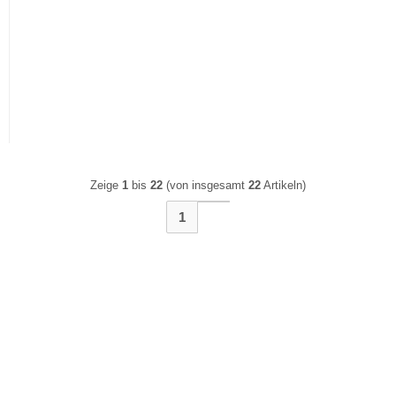
PROFIBOX, 390 Rahmen
Siemens 5TA2156-0KA
Delta line 1Fach,
PROFIBOX, 100
titanweiss
Univeralschalter und 100
Wippe, neutral,
Titanweiss
617,91 EUR
587,02 EUR
723,84 EUR
687,65 EUR
Zeige
1
bis
22
(von insgesamt
22
Artikeln)
1