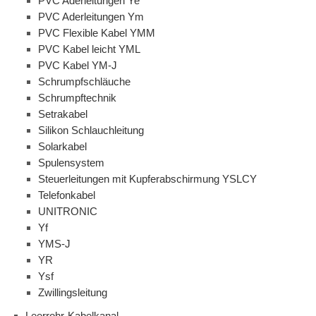
PVC Aderleitungen Ye
PVC Aderleitungen Ym
PVC Flexible Kabel YMM
PVC Kabel leicht YML
PVC Kabel YM-J
Schrumpfschläuche
Schrumpftechnik
Setrakabel
Silikon Schlauchleitung
Solarkabel
Spulensystem
Steuerleitungen mit Kupferabschirmung YSLCY
Telefonkabel
UNITRONIC
Yf
YMS-J
YR
Ysf
Zwillingsleitung
Leerrohr-Kabelkanal