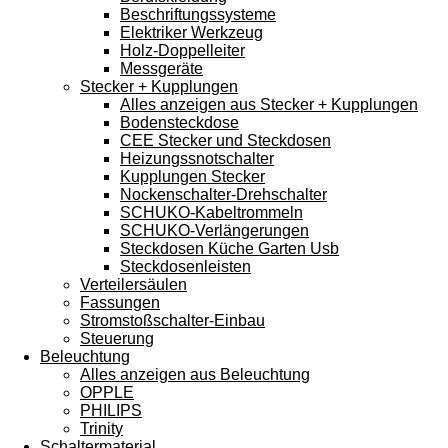
Beschriftungssysteme
Elektriker Werkzeug
Holz-Doppelleiter
Messgeräte
Stecker + Kupplungen
Alles anzeigen aus Stecker + Kupplungen
Bodensteckdose
CEE Stecker und Steckdosen
Heizungssnotschalter
Kupplungen Stecker
Nockenschalter-Drehschalter
SCHUKO-Kabeltrommeln
SCHUKO-Verlängerungen
Steckdosen Küche Garten Usb
Steckdosenleisten
Verteilersäulen
Fassungen
Stromstoßschalter-Einbau
Steuerung
Beleuchtung
Alles anzeigen aus Beleuchtung
OPPLE
PHILIPS
Trinity
Schaltermaterial