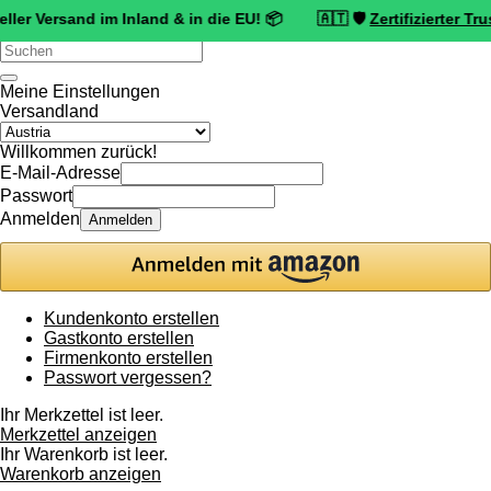
sand im Inland & in die EU! 📦 🇦🇹 🛡️
Zertifizierter Trusted Sho
Verwende
die
Pfeile
Meine Einstellungen
nach
Versandland
oben
und
Willkommen zurück!
unten,
E-Mail-Adresse
um
Passwort
das
Anmelden
Anmelden
verfügbare
Ergebnis
auszuwählen.
Drücke
die
Kundenkonto erstellen
Eingabetaste,
Gastkonto erstellen
um
Firmenkonto erstellen
zum
Passwort vergessen?
ausgewählten
Suchergebnis
Ihr Merkzettel ist leer.
zu
Merkzettel anzeigen
gelangen.
Ihr Warenkorb ist leer.
Benutzer
Warenkorb anzeigen
von