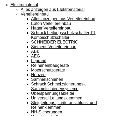
Touchgeräten
Elektromaterial
können
Alles anzeigen aus Elektromaterial
Touch-
Verteilereinbau
und
Alles anzeigen aus Verteilereinbau
Streichgesten
Eaton Verteilereinbau
verwenden.
Hager Verteilereinbau
Schrack Leitungsschutzschalter, FI,
Kombischutzschalter
SCHNEIDER ELECTRIC
Siemens Verteilereinbau
ABB
AEG
Legrand
Reiheneinbaugeräte
Motorschutzgeräte
Neozed
Sammelschienen
Schrack Schmelzsicherungs-,
Sammelschienensysteme
Überspannungsableiter
Universal Leitungsklemmen
Steigleitungs-, Leiteranschluss- und
Reihenklemmen
NH-Sicherungen