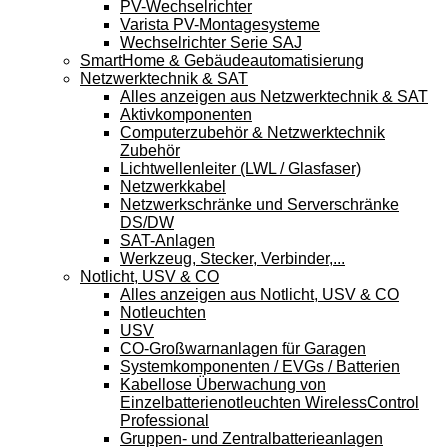
PV-Wechselrichter
Varista PV-Montagesysteme
Wechselrichter Serie SAJ
SmartHome & Gebäudeautomatisierung
Netzwerktechnik & SAT
Alles anzeigen aus Netzwerktechnik & SAT
Aktivkomponenten
Computerzubehör & Netzwerktechnik
Zubehör
Lichtwellenleiter (LWL / Glasfaser)
Netzwerkkabel
Netzwerkschränke und Serverschränke
DS/DW
SAT-Anlagen
Werkzeug, Stecker, Verbinder,...
Notlicht, USV & CO
Alles anzeigen aus Notlicht, USV & CO
Notleuchten
USV
CO-Großwarnanlagen für Garagen
Systemkomponenten / EVGs / Batterien
Kabellose Überwachung von
Einzelbatterienotleuchten WirelessControl
Professional
Gruppen- und Zentralbatterieanlagen