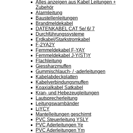
Alles anzeigen aus Kabel Leitungen +
Zubehör
Alarmleitung
Baustellenleitungen
Brandmeldekabel
DATENKABEL CAT 5e/ 6/ 7
Durchführungssysteme
Erdkabel/Starkstromkabel
F-2YA2Y
Fernmeldekabel F-YAY
Fernmeldekabel J-Y(ST)Y
Flachleitung
Giessharzmuffen
Gummischlauch- / -aderleitungen
Kabelabdeckplatten
Kabelverbindungsmuffen
Koaxialkabel Satkabel
Kran- und Hebezeugleitungen
Lautsprecherleitung
Leitungswarnbänder
LiYCY
Mantelleitungen geschirmt
PVC Steuerleitung YSLY
PVC Aderleitungen Ye
PVC Aderleitungen Ym