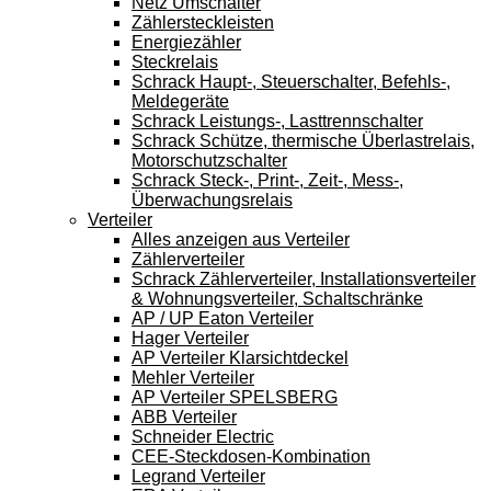
Netz Umschalter
Zählersteckleisten
Energiezähler
Steckrelais
Schrack Haupt-, Steuerschalter, Befehls-,
Meldegeräte
Schrack Leistungs-, Lasttrennschalter
Schrack Schütze, thermische Überlastrelais,
Motorschutzschalter
Schrack Steck-, Print-, Zeit-, Mess-,
Überwachungsrelais
Verteiler
Alles anzeigen aus Verteiler
Zählerverteiler
Schrack Zählerverteiler, Installationsverteiler
& Wohnungsverteiler, Schaltschränke
AP / UP Eaton Verteiler
Hager Verteiler
AP Verteiler Klarsichtdeckel
Mehler Verteiler
AP Verteiler SPELSBERG
ABB Verteiler
Schneider Electric
CEE-Steckdosen-Kombination
Legrand Verteiler