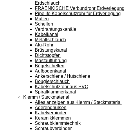
Erdschlauch
FRAENKISCHE Verbundrohr Erdverlegung
Pipelife Kabelschutzrohr für Erdverlegung
Muffen
Schellen
Verdrahtungskanäle
Kabelkanal
Metallschlauch
Alu-Rohr
Brüstungskanal
Dichtstopfen
Mastaufführung
Bügelschellen
Aufbodenkanal
Ankerschiene / Hutschiene
Bougierschlauch
Kabelschutzrohr aus PVC
Spiralklammerkanal
Klemm / Steckmaterial
Alles anzeigen aus Klemm / Steckmaterial
Aderendhülsen
Kabelverbinder
Keramikklemmen
Schraubklemmtechnik
Schraubverbinder