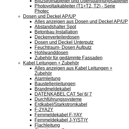
Blitzstromableiter und Überspannungsableiter
Photovoltaikableiter (T1+T2, T2) - Serie
Photec
Dosen und Deckel AP/UP
Alles anzeigen aus Dosen und Deckel AP/UP
Abstandshalter Spot
Betonbau Installation
Deckenverteilerdosen
Dosen und Deckel Unterputz
Feuchtraum- Dosen Aufputz
Hohlwanddosen
Zubehör für gedämmte Fassaden
Kabel Leitungen + Zubehör
Alles anzeigen aus Kabel Leitungen +
Zubehör
Alarmleitung
Baustellenleitungen
Brandmeldekabel
DATENKABEL CAT 5e/ 6/ 7
Durchführungssysteme
Erdkabel/Starkstromkabel
F-2YA2Y
Fernmeldekabel F-YAY
Fernmeldekabel J-Y(ST)Y
Flachleitung