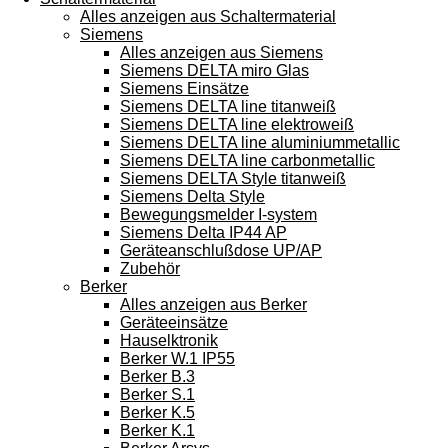
Alles anzeigen aus Schaltermaterial
Siemens
Alles anzeigen aus Siemens
Siemens DELTA miro Glas
Siemens Einsätze
Siemens DELTA line titanweiß
Siemens DELTA line elektroweiß
Siemens DELTA line aluminiummetallic
Siemens DELTA line carbonmetallic
Siemens DELTA Style titanweiß
Siemens Delta Style
Bewegungsmelder I-system
Siemens Delta IP44 AP
Geräteanschlußdose UP/AP
Zubehör
Berker
Alles anzeigen aus Berker
Geräteeinsätze
Hauselktronik
Berker W.1 IP55
Berker B.3
Berker S.1
Berker K.5
Berker K.1