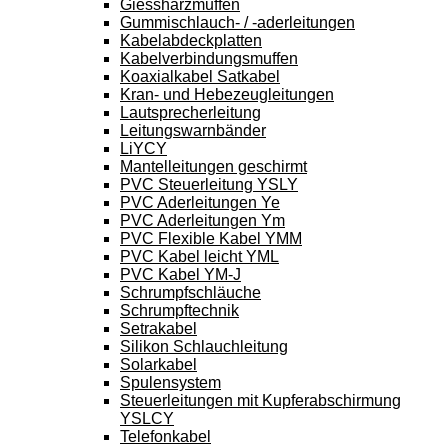
Giessharzmuffen
Gummischlauch- / -aderleitungen
Kabelabdeckplatten
Kabelverbindungsmuffen
Koaxialkabel Satkabel
Kran- und Hebezeugleitungen
Lautsprecherleitung
Leitungswarnbänder
LiYCY
Mantelleitungen geschirmt
PVC Steuerleitung YSLY
PVC Aderleitungen Ye
PVC Aderleitungen Ym
PVC Flexible Kabel YMM
PVC Kabel leicht YML
PVC Kabel YM-J
Schrumpfschläuche
Schrumpftechnik
Setrakabel
Silikon Schlauchleitung
Solarkabel
Spulensystem
Steuerleitungen mit Kupferabschirmung
YSLCY
Telefonkabel