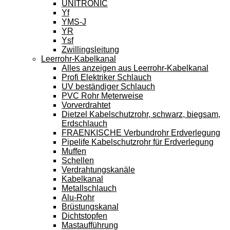
UNITRONIC
Yf
YMS-J
YR
Ysf
Zwillingsleitung
Leerrohr-Kabelkanal
Alles anzeigen aus Leerrohr-Kabelkanal
Profi Elektriker Schlauch
UV beständiger Schlauch
PVC Rohr Meterweise
Vorverdrahtet
Dietzel Kabelschutzrohr, schwarz, biegsam,
Erdschlauch
FRAENKISCHE Verbundrohr Erdverlegung
Pipelife Kabelschutzrohr für Erdverlegung
Muffen
Schellen
Verdrahtungskanäle
Kabelkanal
Metallschlauch
Alu-Rohr
Brüstungskanal
Dichtstopfen
Mastaufführung