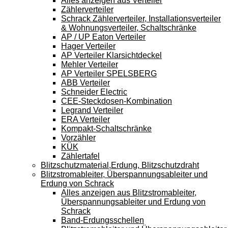
Alles anzeigen aus Verteiler
Zählerverteiler
Schrack Zählerverteiler, Installationsverteiler
& Wohnungsverteiler, Schaltschränke
AP / UP Eaton Verteiler
Hager Verteiler
AP Verteiler Klarsichtdeckel
Mehler Verteiler
AP Verteiler SPELSBERG
ABB Verteiler
Schneider Electric
CEE-Steckdosen-Kombination
Legrand Verteiler
ERA Verteiler
Kompakt-Schaltschränke
Vorzähler
KÜK
Zählertafel
Blitzschutzmaterial,Erdung, Blitzschutzdraht
Blitzstromableiter, Überspannungsableiter und
Erdung von Schrack
Alles anzeigen aus Blitzstromableiter,
Überspannungsableiter und Erdung von
Schrack
Band-Erdungsschellen