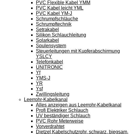
PVC Flexible Kabel YMM
PVC Kabel leicht YML
PVC Kabel YM-J
Schrumpfschläuche
Schrumpftechnik
Setrakabel
Silikon Schlauchleitung
Solarkabel
Spulensystem
Steuerleitungen mit Kupferabschirmung
YSLCY
Telefonkabel
UNITRONIC
Yf
YMS-J
YR
Ysf
Zwillingsleitung
Leerrohr-Kabelkanal
Alles anzeigen aus Leerrohr-Kabelkanal
Profi Elektriker Schlauch
UV beständiger Schlauch
PVC Rohr Meterweise
Vorverdrahtet
Dietzel Kabelschutzrohr, schwarz, biegsam,