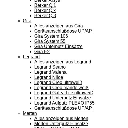
Berker Arsys
Berker Q.1
Berker Q.x
Berker Q.3
Gira
Alles anzeigen aus Gira
Geräteanschlußdose UP/AP
Gira System 106
Gira System 55
Gira Unterputz Einsätze
Gira E2
Legrand
Alles anzeigen aus Legrand
Legrand Seano
Legrand Valena
Legrand Niloe
Legrand Creo ultraweiß
Legrand Creo mandelweiß
Legrand Galea Life ultraweiß
Legrand Unterputz Einsätze
Legrand Aufputz PLEXO IP55
Geräteanschlußdose UP/AP
Merten
Alles anzeigen aus Merten
Merten Unterputz Einsätze