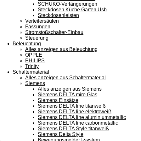
SCHUKO-Verlängerungen
Steckdosen Küche Garten Usb
Steckdosenleisten
Verteilersäulen
Fassungen
Stromstoßschalter-Einbau
Steuerung
Beleuchtung
Alles anzeigen aus Beleuchtung
OPPLE
PHILIPS
Trinity
Schaltermaterial
Alles anzeigen aus Schaltermaterial
Siemens
Alles anzeigen aus Siemens
Siemens DELTA miro Glas
Siemens Einsätze
Siemens DELTA line titanweiß
Siemens DELTA line elektroweiß
Siemens DELTA line aluminiummetallic
Siemens DELTA line carbonmetallic
Siemens DELTA Style titanweiß
Siemens Delta Style
Bewegungsmelder I-system