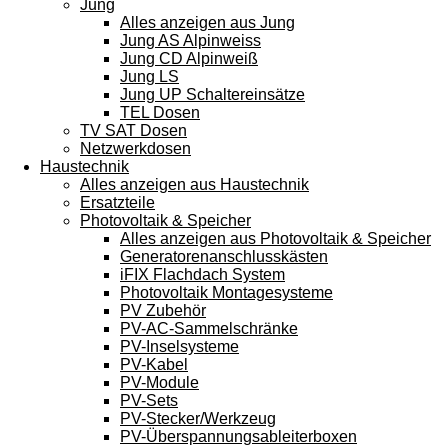
Jung
Alles anzeigen aus Jung
Jung AS Alpinweiss
Jung CD Alpinweiß
Jung LS
Jung UP Schaltereinsätze
TEL Dosen
TV SAT Dosen
Netzwerkdosen
Haustechnik
Alles anzeigen aus Haustechnik
Ersatzteile
Photovoltaik & Speicher
Alles anzeigen aus Photovoltaik & Speicher
Generatorenanschlusskästen
iFIX Flachdach System
Photovoltaik Montagesysteme
PV Zubehör
PV-AC-Sammelschränke
PV-Inselsysteme
PV-Kabel
PV-Module
PV-Sets
PV-Stecker/Werkzeug
PV-Überspannungsableiterboxen