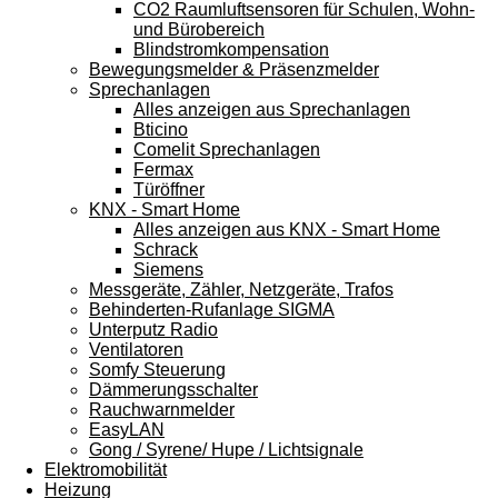
CO2 Raumluftsensoren für Schulen, Wohn-
und Bürobereich
Blindstromkompensation
Bewegungsmelder & Präsenzmelder
Sprechanlagen
Alles anzeigen aus Sprechanlagen
Bticino
Comelit Sprechanlagen
Fermax
Türöffner
KNX - Smart Home
Alles anzeigen aus KNX - Smart Home
Schrack
Siemens
Messgeräte, Zähler, Netzgeräte, Trafos
Behinderten-Rufanlage SIGMA
Unterputz Radio
Ventilatoren
Somfy Steuerung
Dämmerungsschalter
Rauchwarnmelder
EasyLAN
Gong / Syrene/ Hupe / Lichtsignale
Elektromobilität
Heizung