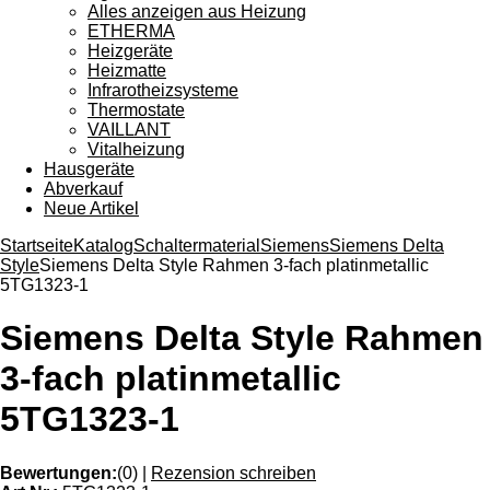
Alles anzeigen aus Heizung
ETHERMA
Heizgeräte
Heizmatte
Infrarotheizsysteme
Thermostate
VAILLANT
Vitalheizung
Hausgeräte
Abverkauf
Neue Artikel
Startseite
Katalog
Schaltermaterial
Siemens
Siemens Delta
Style
Siemens Delta Style Rahmen 3-fach platinmetallic
5TG1323-1
Siemens Delta Style Rahmen
3-fach platinmetallic
5TG1323-1
Bewertungen:
(0)
|
Rezension schreiben