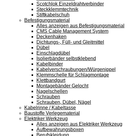
Scotchlok Einzeldrahtverbinder
Steckklemmtechnik
Stiftkabelschuh
Befestigungsmaterial
Alles anzeigen aus Befestigungsmaterial
CMS Cable Management System
Deckenhaken
Dichtungs-, Füll- und Gleitmittel
Dübel
Einschlagdübel
Isolierbänder selbstklebend
Kabelbinder
Kabelverschraubungen/Würgenippel
Klemmschelle für Schlagmontage
Klettbandgurt
Montagebänder Gelocht
Nagelschellen
Schrauben
Schrauben, Dübel, Nägel
Kabelrinne / Kabeltasse
Baustoffe Verlegematerial
Elektriker Werkzeug
Alles anzeigen aus Elektriker Werkzeug
Aufbewahrungsboxen
Berufskleidung