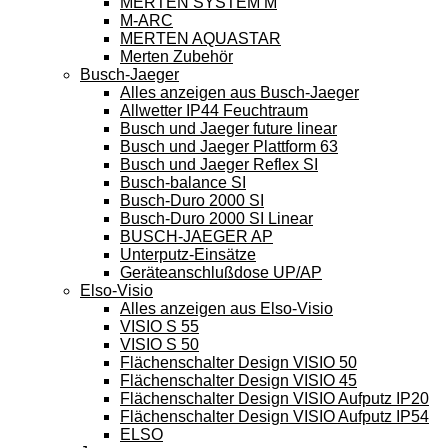
MERTEN SYSTEM M
M-ARC
MERTEN AQUASTAR
Merten Zubehör
Busch-Jaeger
Alles anzeigen aus Busch-Jaeger
Allwetter IP44 Feuchtraum
Busch und Jaeger future linear
Busch und Jaeger Plattform 63
Busch und Jaeger Reflex SI
Busch-balance SI
Busch-Duro 2000 SI
Busch-Duro 2000 SI Linear
BUSCH-JAEGER AP
Unterputz-Einsätze
Geräteanschlußdose UP/AP
Elso-Visio
Alles anzeigen aus Elso-Visio
VISIO S 55
VISIO S 50
Flächenschalter Design VISIO 50
Flächenschalter Design VISIO 45
Flächenschalter Design VISIO Aufputz IP20
Flächenschalter Design VISIO Aufputz IP54
ELSO