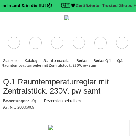
and & in die EU! 📦 🇦🇹 🛡️
Zertifizierter Trusted Shops Händler 
Startseite
Katalog
Schaltermaterial
Berker
Berker Q.1
Q.1
Raumtemperaturregler mit Zentralstück, 230V, pw samt
Q.1 Raumtemperaturregler mit
Zentralstück, 230V, pw samt
Bewertungen:
(0)
|
Rezension schreiben
Art.Nr.:
20306089