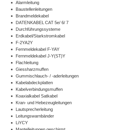
Alarmleitung
Baustellenleitungen
Brandmeldekabel
DATENKABEL CAT 5e/ 6/ 7
Durchführungssysteme
Erdkabel/Starkstromkabel
F-2YA2Y
Fernmeldekabel F-YAY
Fernmeldekabel J-Y(ST)Y
Flachleitung
Giessharzmuffen
Gummischlauch- / -aderleitungen
Kabelabdeckplatten
Kabelverbindungsmuffen
Koaxialkabel Satkabel
Kran- und Hebezeugleitungen
Lautsprecherleitung
Leitungswarnbänder
LiYCY
Mantelleitungen geschirmt