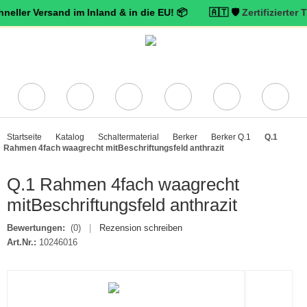
 Versand im Inland & in die EU! 📦 🇦🇹 🛡️
Zertifizierter Trusted
Startseite
Katalog
Schaltermaterial
Berker
Berker Q.1
Q.1
Rahmen 4fach waagrecht mitBeschriftungsfeld anthrazit
Q.1 Rahmen 4fach waagrecht
mitBeschriftungsfeld anthrazit
Bewertungen:
(0)
|
Rezension schreiben
Art.Nr.:
10246016