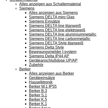
Alles anzeigen aus Schaltermaterial
Siemens
Alles anzeigen aus Siemens
Siemens DELTA miro Glas
Siemens Einsätze
Siemens DELTA line titanweiß
Siemens DELTA line elektroweiß
Siemens DELTA line aluminiummetallic
Siemens DELTA line carbonmetallic
Siemens DELTA Style titanweiß
Siemens Delta Style
Bewegungsmelder I-system
Siemens Delta IP44 AP
Geräteanschlußdose UP/AP
Zubehör
Berker
Alles anzeigen aus Berker
Geräteeinsätze
Hauselktronik
Berker W.1 IP55
Berker B.3
Berker S.1
Berker K.5
Berker K.1