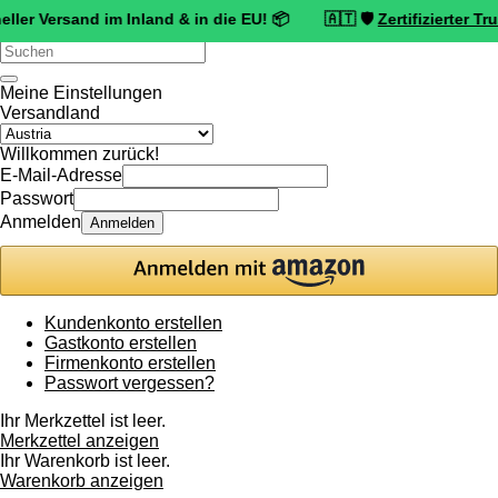
ersand im Inland & in die EU! 📦 🇦🇹 🛡️
Zertifizierter Trusted S
Verwende
die
Pfeile
Meine Einstellungen
nach
Versandland
oben
und
Willkommen zurück!
unten,
E-Mail-Adresse
um
Passwort
das
Anmelden
Anmelden
verfügbare
Ergebnis
auszuwählen.
Drücke
die
Kundenkonto erstellen
Eingabetaste,
Gastkonto erstellen
um
Firmenkonto erstellen
zum
Passwort vergessen?
ausgewählten
Suchergebnis
Ihr Merkzettel ist leer.
zu
Merkzettel anzeigen
gelangen.
Ihr Warenkorb ist leer.
Benutzer
Warenkorb anzeigen
von