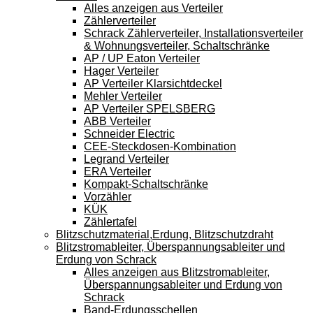
Alles anzeigen aus Verteiler
Zählerverteiler
Schrack Zählerverteiler, Installationsverteiler
& Wohnungsverteiler, Schaltschränke
AP / UP Eaton Verteiler
Hager Verteiler
AP Verteiler Klarsichtdeckel
Mehler Verteiler
AP Verteiler SPELSBERG
ABB Verteiler
Schneider Electric
CEE-Steckdosen-Kombination
Legrand Verteiler
ERA Verteiler
Kompakt-Schaltschränke
Vorzähler
KÜK
Zählertafel
Blitzschutzmaterial,Erdung, Blitzschutzdraht
Blitzstromableiter, Überspannungsableiter und
Erdung von Schrack
Alles anzeigen aus Blitzstromableiter,
Überspannungsableiter und Erdung von
Schrack
Band-Erdungsschellen