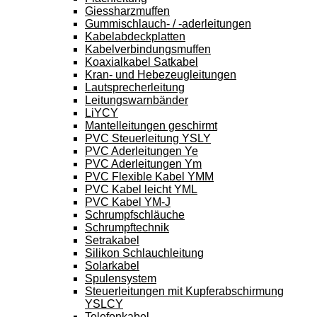
Giessharzmuffen
Gummischlauch- / -aderleitungen
Kabelabdeckplatten
Kabelverbindungsmuffen
Koaxialkabel Satkabel
Kran- und Hebezeugleitungen
Lautsprecherleitung
Leitungswarnbänder
LiYCY
Mantelleitungen geschirmt
PVC Steuerleitung YSLY
PVC Aderleitungen Ye
PVC Aderleitungen Ym
PVC Flexible Kabel YMM
PVC Kabel leicht YML
PVC Kabel YM-J
Schrumpfschläuche
Schrumpftechnik
Setrakabel
Silikon Schlauchleitung
Solarkabel
Spulensystem
Steuerleitungen mit Kupferabschirmung
YSLCY
Telefonkabel