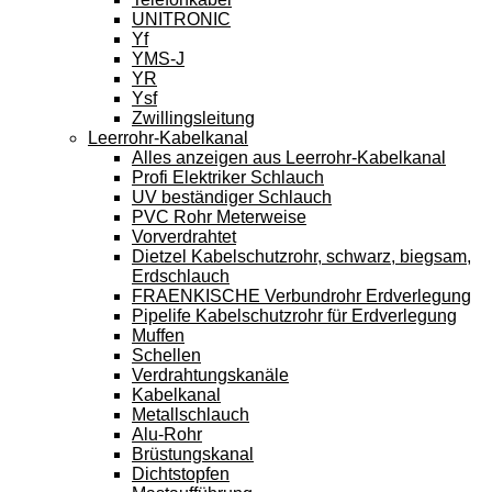
UNITRONIC
Yf
YMS-J
YR
Ysf
Zwillingsleitung
Leerrohr-Kabelkanal
Alles anzeigen aus Leerrohr-Kabelkanal
Profi Elektriker Schlauch
UV beständiger Schlauch
PVC Rohr Meterweise
Vorverdrahtet
Dietzel Kabelschutzrohr, schwarz, biegsam,
Erdschlauch
FRAENKISCHE Verbundrohr Erdverlegung
Pipelife Kabelschutzrohr für Erdverlegung
Muffen
Schellen
Verdrahtungskanäle
Kabelkanal
Metallschlauch
Alu-Rohr
Brüstungskanal
Dichtstopfen