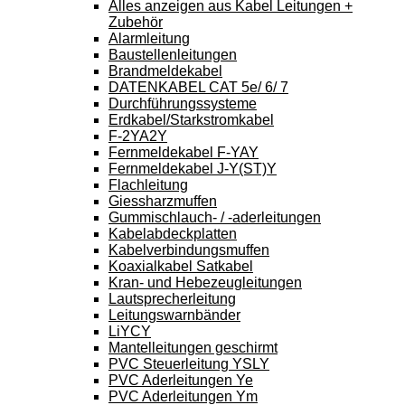
Alles anzeigen aus Kabel Leitungen +
Zubehör
Alarmleitung
Baustellenleitungen
Brandmeldekabel
DATENKABEL CAT 5e/ 6/ 7
Durchführungssysteme
Erdkabel/Starkstromkabel
F-2YA2Y
Fernmeldekabel F-YAY
Fernmeldekabel J-Y(ST)Y
Flachleitung
Giessharzmuffen
Gummischlauch- / -aderleitungen
Kabelabdeckplatten
Kabelverbindungsmuffen
Koaxialkabel Satkabel
Kran- und Hebezeugleitungen
Lautsprecherleitung
Leitungswarnbänder
LiYCY
Mantelleitungen geschirmt
PVC Steuerleitung YSLY
PVC Aderleitungen Ye
PVC Aderleitungen Ym