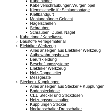
Kabelbinder
Kabelverschraubungen/Würgenippel
Klemmschelle für Schlagmontage
Klettbandgurt
Montagebänder Gelocht
Nagelschellen
Schrauben
Schrauben, Dübel, Nägel
Kabelrinne / Kabeltasse
Baustoffe Verlegematerial
Elektriker Werkzeug
Alles anzeigen aus Elektriker Werkzeug
Aufbewahrungsboxen
Berufskleidung
Beschriftungssysteme
Elektriker Werkzeug
Holz-Doppelleiter
Messgeräte
Stecker + Kupplungen
Alles anzeigen aus Stecker + Kupplungen
Bodensteckdose
CEE Stecker und Steckdosen
Heizungssnotschalter
Kupplungen Stecker
Nockenschalter-Drehschalter