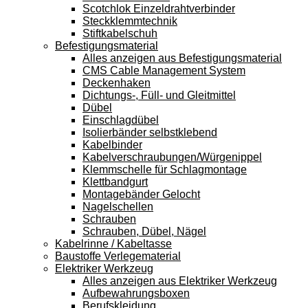
Scotchlok Einzeldrahtverbinder
Steckklemmtechnik
Stiftkabelschuh
Befestigungsmaterial
Alles anzeigen aus Befestigungsmaterial
CMS Cable Management System
Deckenhaken
Dichtungs-, Füll- und Gleitmittel
Dübel
Einschlagdübel
Isolierbänder selbstklebend
Kabelbinder
Kabelverschraubungen/Würgenippel
Klemmschelle für Schlagmontage
Klettbandgurt
Montagebänder Gelocht
Nagelschellen
Schrauben
Schrauben, Dübel, Nägel
Kabelrinne / Kabeltasse
Baustoffe Verlegematerial
Elektriker Werkzeug
Alles anzeigen aus Elektriker Werkzeug
Aufbewahrungsboxen
Berufskleidung