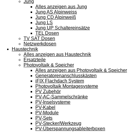
Jung
Alles anzeigen aus Jung
Jung AS Alpinweiss
Jung CD Alpinweiß
Jung LS
Jung UP Schaltereinsätze
TEL Dosen
TV SAT Dosen
Netzwerkdosen
Haustechnik
Alles anzeigen aus Haustechnik
Ersatzteile
Photovoltaik & Speicher
Alles anzeigen aus Photovoltaik & Speicher
Generatorenanschlusskästen
iFIX Flachdach System
Photovoltaik Montagesysteme
PV Zubehör
PV-AC-Sammelschränke
PV-Inselsysteme
PV-Kabel
PV-Module
PV-Sets
PV-Stecker/Werkzeug
PV-Überspannungsableiterboxen