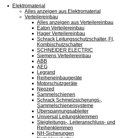
Touchgeräten
Elektromaterial
können
Alles anzeigen aus Elektromaterial
Touch-
Verteilereinbau
und
Alles anzeigen aus Verteilereinbau
Streichgesten
Eaton Verteilereinbau
verwenden.
Hager Verteilereinbau
Schrack Leitungsschutzschalter, FI,
Kombischutzschalter
SCHNEIDER ELECTRIC
Siemens Verteilereinbau
ABB
AEG
Legrand
Reiheneinbaugeräte
Motorschutzgeräte
Neozed
Sammelschienen
Schrack Schmelzsicherungs-,
Sammelschienensysteme
Überspannungsableiter
Universal Leitungsklemmen
Steigleitungs-, Leiteranschluss- und
Reihenklemmen
NH-Sicherungen