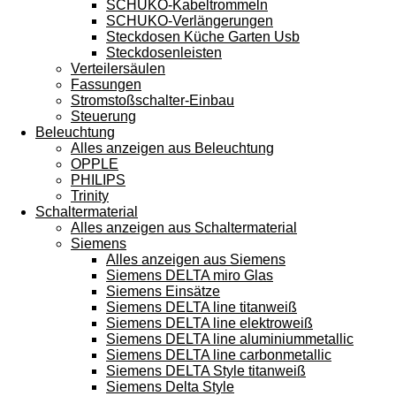
SCHUKO-Kabeltrommeln
SCHUKO-Verlängerungen
Steckdosen Küche Garten Usb
Steckdosenleisten
Verteilersäulen
Fassungen
Stromstoßschalter-Einbau
Steuerung
Beleuchtung
Alles anzeigen aus Beleuchtung
OPPLE
PHILIPS
Trinity
Schaltermaterial
Alles anzeigen aus Schaltermaterial
Siemens
Alles anzeigen aus Siemens
Siemens DELTA miro Glas
Siemens Einsätze
Siemens DELTA line titanweiß
Siemens DELTA line elektroweiß
Siemens DELTA line aluminiummetallic
Siemens DELTA line carbonmetallic
Siemens DELTA Style titanweiß
Siemens Delta Style