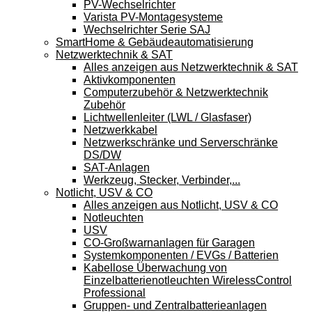
PV-Wechselrichter
Varista PV-Montagesysteme
Wechselrichter Serie SAJ
SmartHome & Gebäudeautomatisierung
Netzwerktechnik & SAT
Alles anzeigen aus Netzwerktechnik & SAT
Aktivkomponenten
Computerzubehör & Netzwerktechnik
Zubehör
Lichtwellenleiter (LWL / Glasfaser)
Netzwerkkabel
Netzwerkschränke und Serverschränke
DS/DW
SAT-Anlagen
Werkzeug, Stecker, Verbinder,...
Notlicht, USV & CO
Alles anzeigen aus Notlicht, USV & CO
Notleuchten
USV
CO-Großwarnanlagen für Garagen
Systemkomponenten / EVGs / Batterien
Kabellose Überwachung von
Einzelbatterienotleuchten WirelessControl
Professional
Gruppen- und Zentralbatterieanlagen