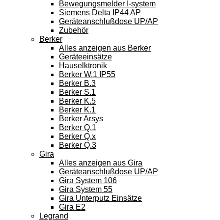
Bewegungsmelder I-system
Siemens Delta IP44 AP
Geräteanschlußdose UP/AP
Zubehör
Berker
Alles anzeigen aus Berker
Geräteeinsätze
Hauselktronik
Berker W.1 IP55
Berker B.3
Berker S.1
Berker K.5
Berker K.1
Berker Arsys
Berker Q.1
Berker Q.x
Berker Q.3
Gira
Alles anzeigen aus Gira
Geräteanschlußdose UP/AP
Gira System 106
Gira System 55
Gira Unterputz Einsätze
Gira E2
Legrand