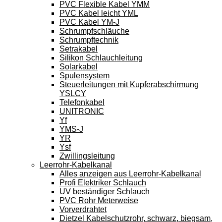
PVC Flexible Kabel YMM
PVC Kabel leicht YML
PVC Kabel YM-J
Schrumpfschläuche
Schrumpftechnik
Setrakabel
Silikon Schlauchleitung
Solarkabel
Spulensystem
Steuerleitungen mit Kupferabschirmung
YSLCY
Telefonkabel
UNITRONIC
Yf
YMS-J
YR
Ysf
Zwillingsleitung
Leerrohr-Kabelkanal
Alles anzeigen aus Leerrohr-Kabelkanal
Profi Elektriker Schlauch
UV beständiger Schlauch
PVC Rohr Meterweise
Vorverdrahtet
Dietzel Kabelschutzrohr, schwarz, biegsam,