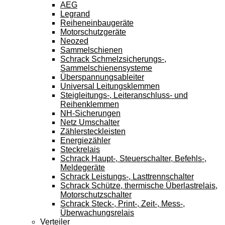
AEG
Legrand
Reiheneinbaugeräte
Motorschutzgeräte
Neozed
Sammelschienen
Schrack Schmelzsicherungs-,
Sammelschienensysteme
Überspannungsableiter
Universal Leitungsklemmen
Steigleitungs-, Leiteranschluss- und
Reihenklemmen
NH-Sicherungen
Netz Umschalter
Zählersteckleisten
Energiezähler
Steckrelais
Schrack Haupt-, Steuerschalter, Befehls-,
Meldegeräte
Schrack Leistungs-, Lasttrennschalter
Schrack Schütze, thermische Überlastrelais,
Motorschutzschalter
Schrack Steck-, Print-, Zeit-, Mess-,
Überwachungsrelais
Verteiler