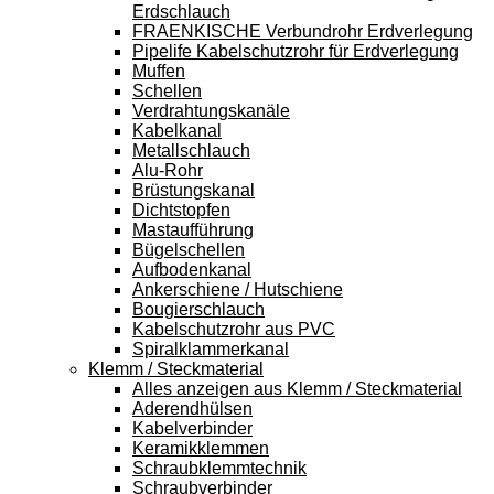
Erdschlauch
FRAENKISCHE Verbundrohr Erdverlegung
Pipelife Kabelschutzrohr für Erdverlegung
Muffen
Schellen
Verdrahtungskanäle
Kabelkanal
Metallschlauch
Alu-Rohr
Brüstungskanal
Dichtstopfen
Mastaufführung
Bügelschellen
Aufbodenkanal
Ankerschiene / Hutschiene
Bougierschlauch
Kabelschutzrohr aus PVC
Spiralklammerkanal
Klemm / Steckmaterial
Alles anzeigen aus Klemm / Steckmaterial
Aderendhülsen
Kabelverbinder
Keramikklemmen
Schraubklemmtechnik
Schraubverbinder