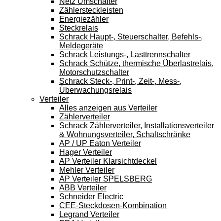
Netz Umschalter
Zählersteckleisten
Energiezähler
Steckrelais
Schrack Haupt-, Steuerschalter, Befehls-,
Meldegeräte
Schrack Leistungs-, Lasttrennschalter
Schrack Schütze, thermische Überlastrelais,
Motorschutzschalter
Schrack Steck-, Print-, Zeit-, Mess-,
Überwachungsrelais
Verteiler
Alles anzeigen aus Verteiler
Zählerverteiler
Schrack Zählerverteiler, Installationsverteiler
& Wohnungsverteiler, Schaltschränke
AP / UP Eaton Verteiler
Hager Verteiler
AP Verteiler Klarsichtdeckel
Mehler Verteiler
AP Verteiler SPELSBERG
ABB Verteiler
Schneider Electric
CEE-Steckdosen-Kombination
Legrand Verteiler