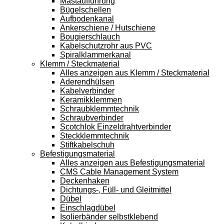
Mastaufführung
Bügelschellen
Aufbodenkanal
Ankerschiene / Hutschiene
Bougierschlauch
Kabelschutzrohr aus PVC
Spiralklammerkanal
Klemm / Steckmaterial
Alles anzeigen aus Klemm / Steckmaterial
Aderendhülsen
Kabelverbinder
Keramikklemmen
Schraubklemmtechnik
Schraubverbinder
Scotchlok Einzeldrahtverbinder
Steckklemmtechnik
Stiftkabelschuh
Befestigungsmaterial
Alles anzeigen aus Befestigungsmaterial
CMS Cable Management System
Deckenhaken
Dichtungs-, Füll- und Gleitmittel
Dübel
Einschlagdübel
Isolierbänder selbstklebend