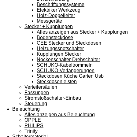
Beschriftungssysteme
Elektriker Werkzeug
Holz-Doppelleiter
Messgeräte
Stecker + Kupplungen
Alles anzeigen aus Stecker + Kupplungen
Bodensteckdose
CEE Stecker und Steckdosen
Heizungssnotschalter
Kupplungen Stecker
Nockenschalter-Drehschalter
SCHUKO-Kabeltrommeln
SCHUKO-Verlängerungen
Steckdosen Küche Garten Usb
Steckdosenleisten
Verteilersäulen
Fassungen
Stromstoßschalter-Einbau
Steuerung
Beleuchtung
Alles anzeigen aus Beleuchtung
OPPLE
PHILIPS
Trinity
Schaltermaterial