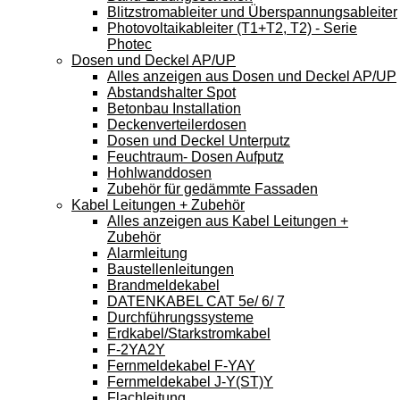
Blitzstromableiter und Überspannungsableiter
Photovoltaikableiter (T1+T2, T2) - Serie
Photec
Dosen und Deckel AP/UP
Alles anzeigen aus Dosen und Deckel AP/UP
Abstandshalter Spot
Betonbau Installation
Deckenverteilerdosen
Dosen und Deckel Unterputz
Feuchtraum- Dosen Aufputz
Hohlwanddosen
Zubehör für gedämmte Fassaden
Kabel Leitungen + Zubehör
Alles anzeigen aus Kabel Leitungen +
Zubehör
Alarmleitung
Baustellenleitungen
Brandmeldekabel
DATENKABEL CAT 5e/ 6/ 7
Durchführungssysteme
Erdkabel/Starkstromkabel
F-2YA2Y
Fernmeldekabel F-YAY
Fernmeldekabel J-Y(ST)Y
Flachleitung