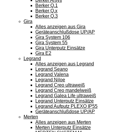
Berker Arsys
Berker Q.1
Berker Q.x
Berker Q.3
Gira
Alles anzeigen aus Gira
Geräteanschlußdose UP/AP
Gira System 106
Gira System 55
Gira Unterputz Einsätze
Gira E2
Legrand
Alles anzeigen aus Legrand
Legrand Seano
Legrand Valena
Legrand Niloe
Legrand Creo ultraweiß
Legrand Creo mandelweiß
Legrand Galea Life ultraweiß
Legrand Unterputz Einsätze
Legrand Aufputz PLEXO IP55
Geräteanschlußdose UP/AP
Merten
Alles anzeigen aus Merten
Merten Unterputz Einsätze