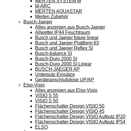
MERTEN SYSTEM M
M-ARC
MERTEN AQUASTAR
Merten Zubehör
Busch-Jaeger
Alles anzeigen aus Busch-Jaeger
Allwetter IP44 Feuchtraum
Busch und Jaeger future linear
Busch und Jaeger Plattform 63
Busch und Jaeger Reflex SI
Busch-balance SI
Busch-Duro 2000 SI
Busch-Duro 2000 SI Linear
BUSCH-JAEGER AP
Unterputz-Einsätze
Geräteanschlußdose UP/AP
Elso-Visio
Alles anzeigen aus Elso-Visio
VISIO S 55
VISIO S 50
Flächenschalter Design VISIO 50
Flächenschalter Design VISIO 45
Flächenschalter Design VISIO Aufputz IP20
Flächenschalter Design VISIO Aufputz IP54
ELSO