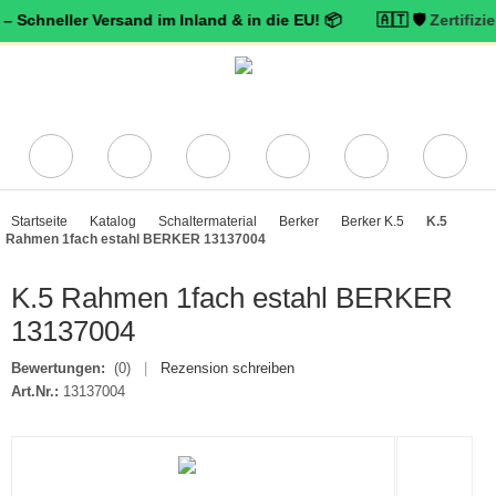
ller Versand im Inland & in die EU! 📦 🇦🇹 🛡️
Zertifizierter Tr
Startseite
Katalog
Schaltermaterial
Berker
Berker K.5
K.5
Rahmen 1fach estahl BERKER 13137004
K.5 Rahmen 1fach estahl BERKER
13137004
Bewertungen:
(0)
|
Rezension schreiben
Art.Nr.:
13137004