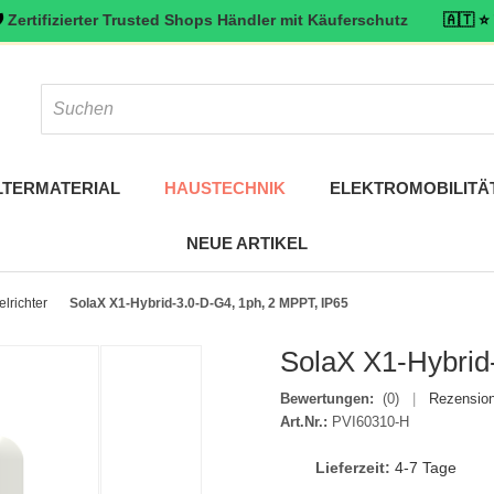
zierter Trusted Shops Händler mit Käuferschutz
🇦🇹 ⭐ Top bewert
LTERMATERIAL
HAUSTECHNIK
ELEKTROMOBILITÄ
NEUE ARTIKEL
lrichter
SolaX X1-Hybrid-3.0-D-G4, 1ph, 2 MPPT, IP65
SolaX X1-Hybrid
Bewertungen:
(0)
|
Rezension
Art.Nr.:
PVI60310-H
Lieferzeit:
4-7 Tage