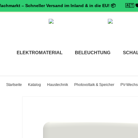
kt – Schneller Versand im Inland & in die EU! 📦 🇦🇹 🛡️
Zertifi
ELEKTROMATERIAL
BELEUCHTUNG
SCHA
Startseite
Katalog
Haustechnik
Photovoltaik & Speicher
PV-Wechse