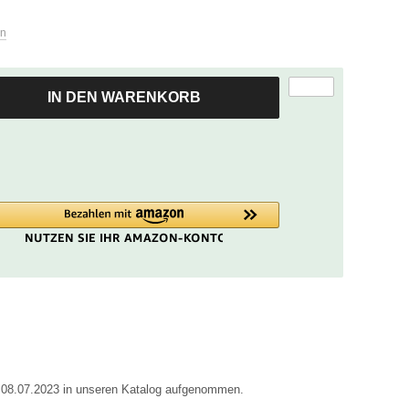
zum
ausgewählten
en
Suchergebnis
zu
gelangen.
IN DEN WARENKORB
Benutzer
von
Touchgeräten
können
Touch-
und
Streichgesten
verwenden.
m 08.07.2023 in unseren Katalog aufgenommen.