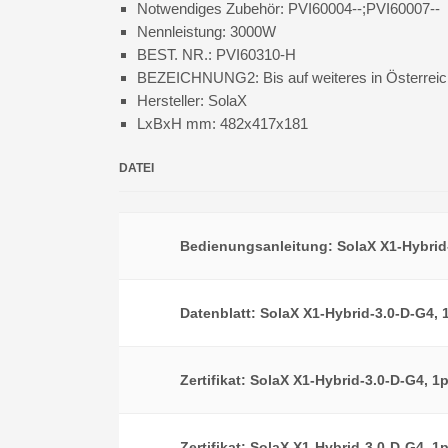
Notwendiges Zubehör: PVI60004--;PVI60007--
Nennleistung: 3000W
BEST. NR.: PVI60310-H
BEZEICHNUNG2: Bis auf weiteres in Österreich 
Hersteller: SolaX
LxBxH mm: 482x417x181
DATEI
Bedienungsanleitung: SolaX X1-Hybrid-
Datenblatt: SolaX X1-Hybrid-3.0-D-G4, 
Zertifikat: SolaX X1-Hybrid-3.0-D-G4, 1
Zertifikat: SolaX X1-Hybrid-3.0-D-G4, 1