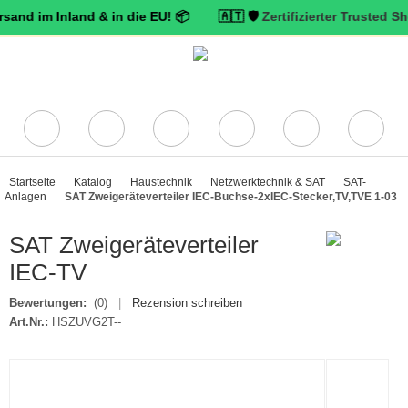
im Inland & in die EU! 📦 🇦🇹 🛡️
Zertifizierter Trusted Shops Hä
Startseite
Katalog
Haustechnik
Netzwerktechnik & SAT
SAT-
Anlagen
SAT Zweigeräteverteiler IEC-Buchse-2xIEC-Stecker,TV,TVE 1-03
SAT Zweigeräteverteiler
IEC-TV
Bewertungen:
(0)
|
Rezension schreiben
Art.Nr.:
HSZUVG2T--