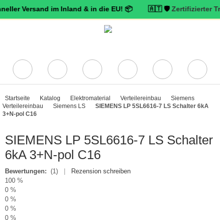
ersand im Inland & in die EU! 📦 🇦🇹 🛡️
Zertifizierter Trusted S
Startseite
Katalog
Elektromaterial
Verteilereinbau
Siemens
Verteilereinbau
Siemens LS
SIEMENS LP 5SL6616-7 LS Schalter 6kA
3+N-pol C16
SIEMENS LP 5SL6616-7 LS Schalter
6kA 3+N-pol C16
Bewertungen:
(1)
|
Rezension schreiben
100 %
0 %
0 %
0 %
0 %