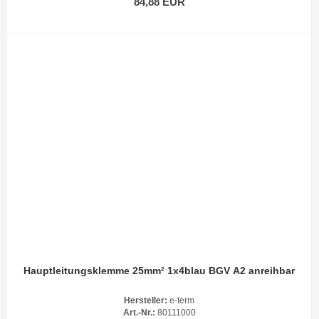
84,88 EUR
Hauptleitungsklemme 25mm² 1x4blau BGV A2 anreihbar
Hersteller:
e-term
Art.-Nr.:
80111000