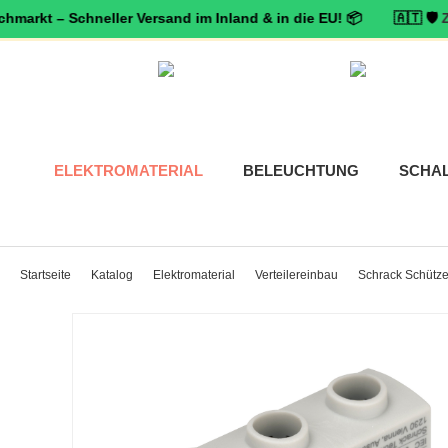
 – Schneller Versand im Inland & in die EU! 📦 🇦🇹 🛡️
Zertifizie
ELEKTROMATERIAL
BELEUCHTUNG
SCHA
Startseite
Katalog
Elektromaterial
Verteilereinbau
Schrack Schütze,