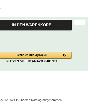
zum
ausgewählten
en
Suchergebnis
zu
gelangen.
IN DEN WARENKORB
Benutzer
von
Touchgeräten
können
Touch-
und
Streichgesten
verwenden.
m 22.12.2021 in unseren Katalog aufgenommen.