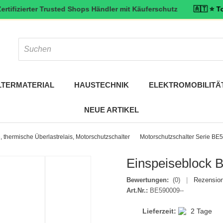
rter Trusted Shops Händler mit Käuferschutz
🇦🇹 ⭐ Top bewertet
LTERMATERIAL
HAUSTECHNIK
ELEKTROMOBILITÄ
NEUE ARTIKEL
 thermische Überlastrelais, Motorschutzschalter
Motorschutzschalter Serie BE
Einspeiseblock 
Bewertungen:
(0)
|
Rezension
Art.Nr.:
BE590009--
Lieferzeit:
2 Tage